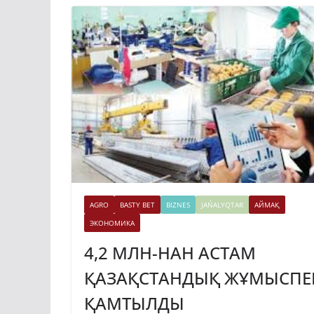
AGRO
BASTY BET
BIZNES
JAŃALYQTAR
АЙМАҚ
ЭКОНОМИКА
4,2 МЛН-НАН АСТАМ
ҚАЗАҚСТАНДЫҚ ЖҰМЫСПЕ
ҚАМТЫЛДЫ