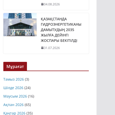
04.08.2026
ҚАЗАҚСТАНДА
ГИДРОЭНЕРГЕТИКАНЫ
ДАМЫТУДЫҢ 2035
ЖЫЛҒА ДЕЙІНГІ
ЖОСПАРЫ БЕКІТІЛДІ
31.07.2026
Мұрағат
Тамыз 2026
(3)
Шілде 2026
(24)
Маусым 2026
(16)
Ақпан 2026
(65)
Қаңтар 2026
(35)