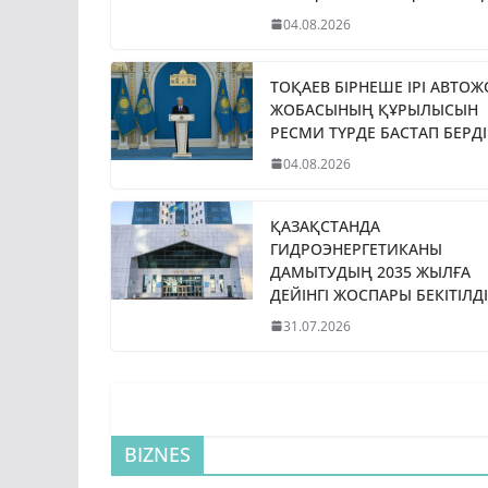
04.08.2026
ТОҚАЕВ БІРНЕШЕ ІРІ АВТО
ЖОБАСЫНЫҢ ҚҰРЫЛЫСЫН
РЕСМИ ТҮРДЕ БАСТАП БЕРДІ
04.08.2026
ҚАЗАҚСТАНДА
ГИДРОЭНЕРГЕТИКАНЫ
ДАМЫТУДЫҢ 2035 ЖЫЛҒА
ДЕЙІНГІ ЖОСПАРЫ БЕКІТІЛДІ
31.07.2026
BIZNES