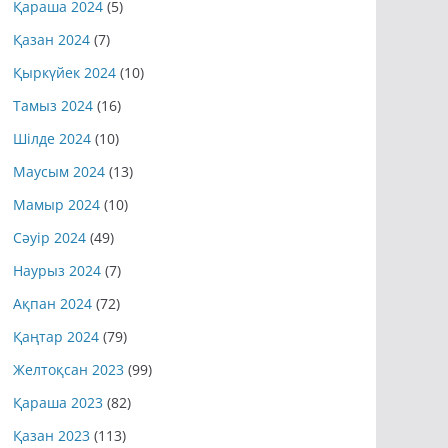
Қараша 2024
(5)
Қазан 2024
(7)
Қыркүйек 2024
(10)
Тамыз 2024
(16)
Шілде 2024
(10)
Маусым 2024
(13)
Мамыр 2024
(10)
Сәуір 2024
(49)
Наурыз 2024
(7)
Ақпан 2024
(72)
Қаңтар 2024
(79)
Желтоқсан 2023
(99)
Қараша 2023
(82)
Қазан 2023
(113)