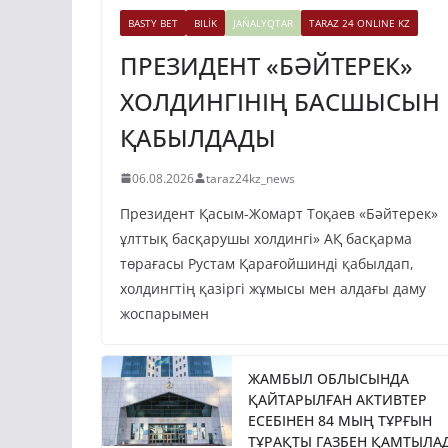
BASTY BET
BILİK
JAŃALYQTAR
TARAZ 24 ONLINE KZ
ПРЕЗИДЕНТ «БӘЙТЕРЕК»
ХОЛДИНГІНІҢ БАСШЫСЫН
ҚАБЫЛДАДЫ
06.08.2026
taraz24kz_news
Президент Қасым-Жомарт Тоқаев «Бәйтерек»
ұлттық басқарушы холдингі» АҚ басқарма
төрағасы Рустам Қарағойшинді қабылдап,
холдингтің қазіргі жұмысы мен алдағы даму
жоспарымен
ЖАМБЫЛ ОБЛЫСЫНДА
ҚАЙТАРЫЛҒАН АКТИВТЕР
ЕСЕБІНЕН 84 МЫҢ ТҰРҒЫН
ТҰРАҚТЫ ГАЗБЕН ҚАМТЫЛА