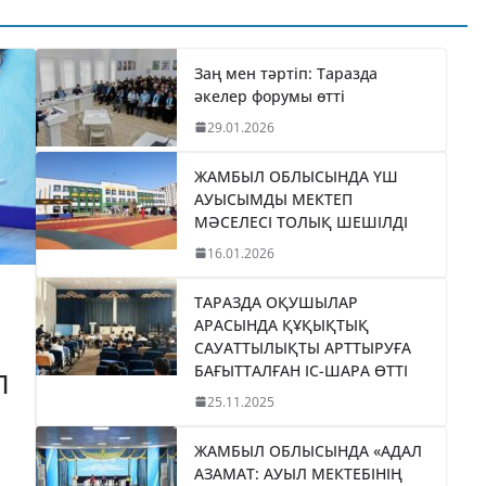
ТИКАНЫ
«БӘЙТЕРЕК»
035
ХОЛДИНГІНІҢ
І
БАСШЫСЫН
Заң мен тәртіп: Таразда
әкелер форумы өтті
ТІЛДІ
ҚАБЫЛДАДЫ
29.01.2026
06.08.2026
taraz24kz_news
ЖАМБЫЛ ОБЛЫСЫНДА ҮШ
АУЫСЫМДЫ МЕКТЕП
МӘСЕЛЕСІ ТОЛЫҚ ШЕШІЛДІ
16.01.2026
ТАРАЗДА ОҚУШЫЛАР
АРАСЫНДА ҚҰҚЫҚТЫҚ
САУАТТЫЛЫҚТЫ АРТТЫРУҒА
БАҒЫТТАЛҒАН ІС-ШАРА ӨТТІ
П
25.11.2025
ЖАМБЫЛ ОБЛЫСЫНДА «АДАЛ
АЗАМАТ: АУЫЛ МЕКТЕБІНІҢ