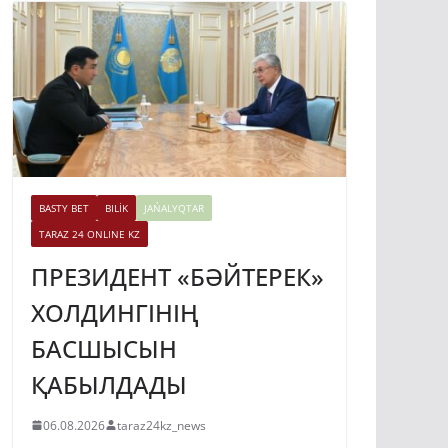
BASTY BET
BILİK
JAŃALYQTAR
TARAZ 24 ONLINE KZ
ПРЕЗИДЕНТ «БӘЙТЕРЕК»
ХОЛДИНГІНІҢ
БАСШЫСЫН
ҚАБЫЛДАДЫ
06.08.2026
taraz24kz_news