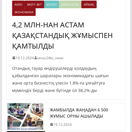
ЭКОНОМИКА
4,2 МЛН-НАН АСТАМ
ҚАЗАҚСТАНДЫҚ ЖҰМЫСПЕН
ҚАМТЫЛДЫ
19.12.2024
taraz24kz_news
Отандық тауар өндірушілерді қолдаудың
қабылданған шаралары экономикадағы шағын
және орта бизнестің үлесін 1,8%-ға ұлғайтуға
мүмкіндік берді және бүгінде ол 38,2%-ды
ЖАМБЫЛДА ЖАҢАДАН 6 500
ЖҰМЫС ОРНЫ АШЫЛАДЫ
19.12.2024