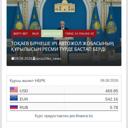
BASTY BET
BILİK
JAŃALYQTAR
TARAZ
ҚАЗАҚСТАНДА ГИДРОЭНЕР
TARAZ 24 ONLINE KZ
ДАМЫТУДЫҢ 2035 ЖЫЛҒА Д
І АВТОЖОЛ ЖОБАСЫНЫҢ
БЕКІТІЛДІ
РДЕ БАСТАП БЕРДІ
31.07.2026
taraz24kz_news
Курсы валют НБРК
06.08.2026
USD
469.85
EUR
542.16
RUB
5.78
Курс предоставлен
pro-finance.kz
JAŃALYQTAR