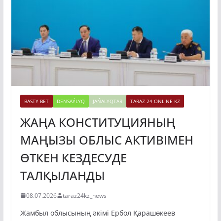
BASTY BET
DENSAÝLYQ
JAŃALYQTAR
TARAZ 24 ONLINE KZ
ЖАҢА КОНСТИТУЦИЯНЫҢ
МАҢЫЗЫ ОБЛЫС АКТИВІМЕН
ӨТКЕН КЕЗДЕСУДЕ
ТАЛҚЫЛАНДЫ
08.07.2026
taraz24kz_news
Жамбыл облысының әкімі Ербол Қарашөкеев
Қазақстан Республикасының жаңа