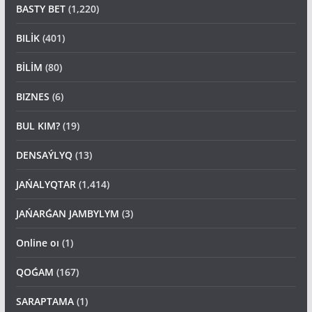
BILİK
(401)
BİLİM
(80)
BIZNES
(6)
BUL KIM?
(19)
DENSAÝLYQ
(13)
JAŃALYQTAR
(1,414)
JAŃARǴAN JAMBYLYM
(3)
Online oı
(1)
QOǴAM
(167)
SARAPTAMA
(1)
Sport
(26)