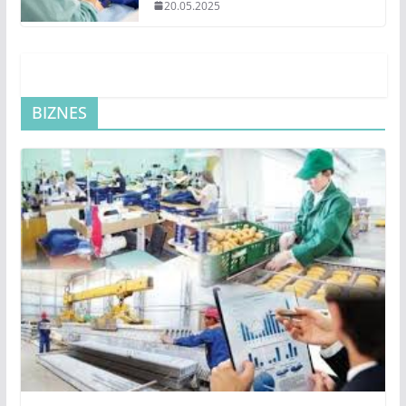
BIZNES
AGRO
BASTY BET
BIZNES
JAŃALYQTAR
АЙМАҚ