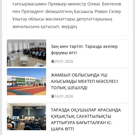
пен Президент Әкімшілігінің Басшысы Роман Скляр
Ұлытау облысы мәслихаттары депутаттарының
жиналысына қатысып, өңірдің
Заң мен тәртіп: Таразда әкелер
форумы өтті
29.01.2026
ЖАМБЫЛ ОБЛЫСЫНДА ҮШ
АУЫСЫМДЫ МЕКТЕП МӘСЕЛЕСІ
ТОЛЫҚ ШЕШІЛДІ
16.01.2026
ТАРАЗДА ОҚУШЫЛАР АРАСЫНДА
ҚҰҚЫҚТЫҚ САУАТТЫЛЫҚТЫ
АРТТЫРУҒА БАҒЫТТАЛҒАН ІС-
ШАРА ӨТТІ
25.11.2025