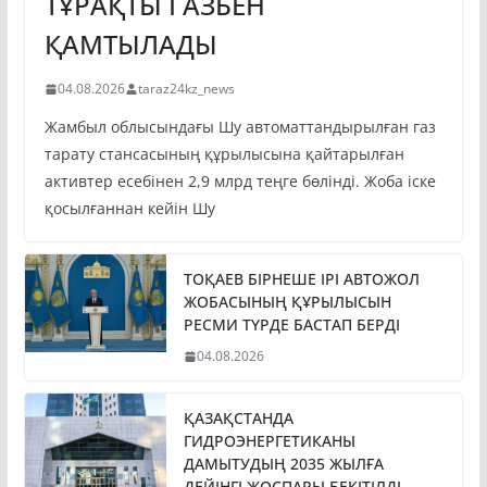
ҚАМТЫЛАДЫ
04.08.2026
taraz24kz_news
Жамбыл облысындағы Шу автоматтандырылған газ
тарату стансасының құрылысына қайтарылған
активтер есебінен 2,9 млрд теңге бөлінді. Жоба іске
қосылғаннан кейін Шу
ТОҚАЕВ БІРНЕШЕ ІРІ АВТОЖОЛ
ЖОБАСЫНЫҢ ҚҰРЫЛЫСЫН
РЕСМИ ТҮРДЕ БАСТАП БЕРДІ
04.08.2026
ҚАЗАҚСТАНДА
ГИДРОЭНЕРГЕТИКАНЫ
ДАМЫТУДЫҢ 2035 ЖЫЛҒА
ДЕЙІНГІ ЖОСПАРЫ БЕКІТІЛДІ
31.07.2026