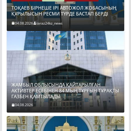
АКТИВТЕР ЕСЕБІНЕН 84 МЫҢ ТҰР
ОЖОЛ ЖОБАСЫНЫҢ
ГАЗБЕН ҚАМТЫЛАДЫ
БАСТАП БЕРДІ
04.08.2026
taraz24kz_news
ЖАМБЫЛ ОБЛЫСЫНДА ҚАЙТАРЫЛҒАН
АКТИВТЕР ЕСЕБІНЕН 84 МЫҢ ТҰРҒЫН ТҰРАҚТЫ
ГАЗБЕН ҚАМТЫЛАДЫ
04.08.2026