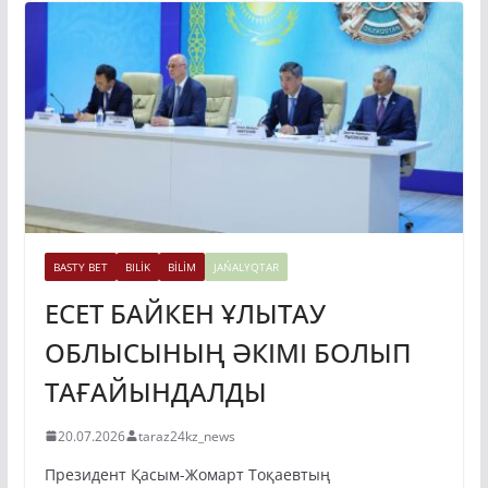
BASTY BET
BILİK
BİLİM
JAŃALYQTAR
ЕСЕТ БАЙКЕН ҰЛЫТАУ
ОБЛЫСЫНЫҢ ӘКІМІ БОЛЫП
ТАҒАЙЫНДАЛДЫ
20.07.2026
taraz24kz_news
Президент Қасым-Жомарт Тоқаевтың
тапсырмасымен Премьер-министр Олжас Бектенов