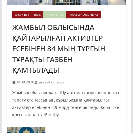
BASTY BET
BILİK
JAŃALYQTAR
TARAZ 24 ONLINE KZ
ЖАМБЫЛ ОБЛЫСЫНДА
ҚАЙТАРЫЛҒАН АКТИВТЕР
ЕСЕБІНЕН 84 МЫҢ ТҰРҒЫН
ТҰРАҚТЫ ГАЗБЕН
ҚАМТЫЛАДЫ
04.08.2026
taraz24kz_news
Жамбыл облысындағы Шу автоматтандырылған газ
тарату стансасының құрылысына қайтарылған
активтер есебінен 2,9 млрд теңге бөлінді. Жоба іске
қосылғаннан кейін Шу
ТОҚАЕВ БІРНЕШЕ ІРІ АВТОЖОЛ