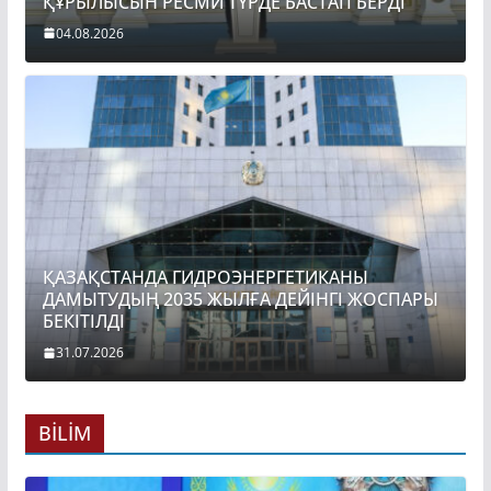
ҚҰРЫЛЫСЫН РЕСМИ ТҮРДЕ БАСТАП БЕРДІ
04.08.2026
ҚАЗАҚСТАНДА ГИДРОЭНЕРГЕТИКАНЫ
ДАМЫТУДЫҢ 2035 ЖЫЛҒА ДЕЙІНГІ ЖОСПАРЫ
БЕКІТІЛДІ
31.07.2026
BİLİM