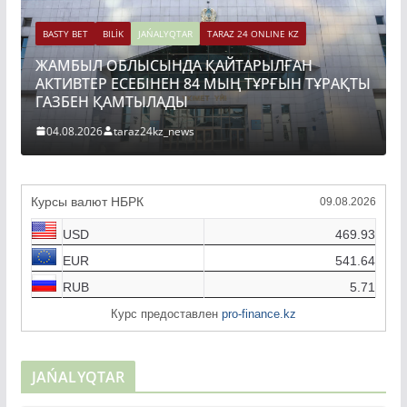
BASTY BET
BILİK
JAŃALYQTAR
TARAZ 24 ONLINE KZ
ЖАМБЫЛ ОБЛЫСЫНДА ҚАЙТАРЫЛҒАН
АКТИВТЕР ЕСЕБІНЕН 84 МЫҢ ТҰРҒЫН ТҰРАҚТЫ
ГАЗБЕН ҚАМТЫЛАДЫ
04.08.2026
taraz24kz_news
Курсы валют НБРК
09.08.2026
USD
469.93
EUR
541.64
RUB
5.71
Курс предоставлен
pro-finance.kz
JAŃALYQTAR