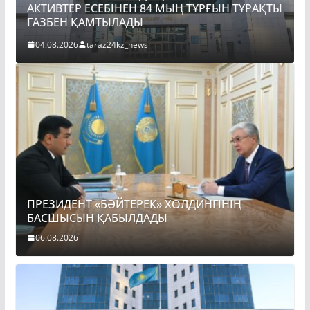
АКТИВТЕР ЕСЕБІНЕН 84 МЫҢ ТҰРҒЫН ТҰРАҚТЫ
ГАЗБЕН ҚАМТЫЛАДЫ
04.08.2026
taraz24kz_news
ПРЕЗИДЕНТ «БӘЙТЕРЕК» ХОЛДИНГІНІҢ
БАСШЫСЫН ҚАБЫЛДАДЫ
06.08.2026