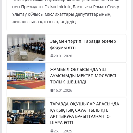
пен Президент Әкімшілігінің Басшысы Роман Скляр
Ұлытау облысы мәслихаттары депутаттарының
жиналысына қатысып, өңірдің
Заң мен тәртіп: Таразда әкелер
форумы өтті
29.01.2026
ЖАМБЫЛ ОБЛЫСЫНДА ҮШ
АУЫСЫМДЫ МЕКТЕП МӘСЕЛЕСІ
ТОЛЫҚ ШЕШІЛДІ
16.01.2026
ТАРАЗДА ОҚУШЫЛАР АРАСЫНДА
ҚҰҚЫҚТЫҚ САУАТТЫЛЫҚТЫ
АРТТЫРУҒА БАҒЫТТАЛҒАН ІС-
ШАРА ӨТТІ
25.11.2025