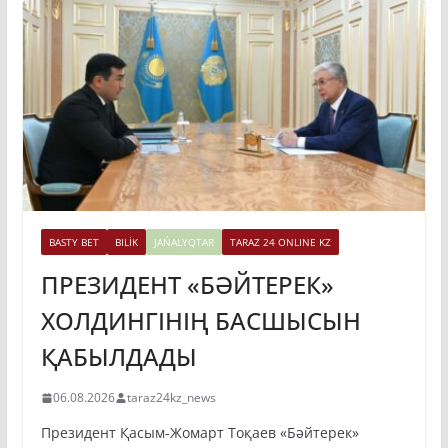
BASTY BET
BILİK
JAŃALYQTAR
TARAZ 24 ONLINE KZ
ПРЕЗИДЕНТ «БӘЙТЕРЕК»
ХОЛДИНГІНІҢ БАСШЫСЫН
ҚАБЫЛДАДЫ
06.08.2026
taraz24kz_news
Президент Қасым-Жомарт Тоқаев «Бәйтерек»