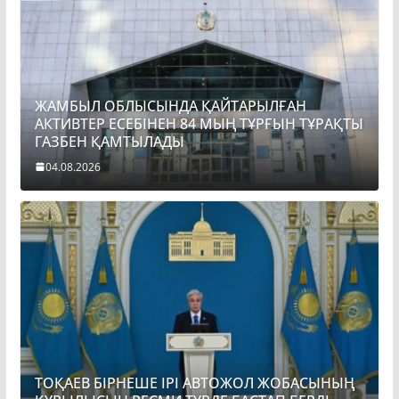
ЖАМБЫЛ ОБЛЫСЫНДА ҚАЙТАРЫЛҒАН
АКТИВТЕР ЕСЕБІНЕН 84 МЫҢ ТҰРҒЫН ТҰРАҚТЫ
ГАЗБЕН ҚАМТЫЛАДЫ
04.08.2026
ТОҚАЕВ БІРНЕШЕ ІРІ АВТОЖОЛ ЖОБАСЫНЫҢ