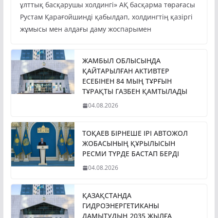
ұлттық басқарушы холдингі» АҚ басқарма төрағасы
Рустам Қарағойшинді қабылдап, холдингтің қазіргі
жұмысы мен алдағы даму жоспарымен
ЖАМБЫЛ ОБЛЫСЫНДА
ҚАЙТАРЫЛҒАН АКТИВТЕР
ЕСЕБІНЕН 84 МЫҢ ТҰРҒЫН
ТҰРАҚТЫ ГАЗБЕН ҚАМТЫЛАДЫ
04.08.2026
ТОҚАЕВ БІРНЕШЕ ІРІ АВТОЖОЛ
ЖОБАСЫНЫҢ ҚҰРЫЛЫСЫН
РЕСМИ ТҮРДЕ БАСТАП БЕРДІ
04.08.2026
ҚАЗАҚСТАНДА
ГИДРОЭНЕРГЕТИКАНЫ
ДАМЫТУДЫҢ 2035 ЖЫЛҒА