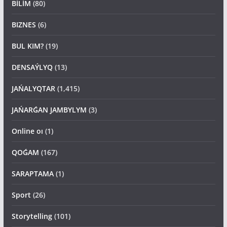
BİLİM
(80)
BIZNES
(6)
BUL KIM?
(19)
DENSAÝLYQ
(13)
JAŃALYQTAR
(1,415)
JAŃARǴAN JAMBYLYM
(3)
Online oı
(1)
QOǴAM
(167)
SARAPTAMA
(1)
Sport
(26)
Storytelling
(101)