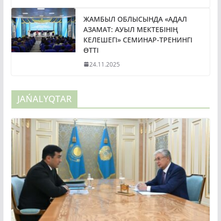
ЖАМБЫЛ ОБЛЫСЫНДА «АДАЛ
АЗАМАТ: АУЫЛ МЕКТЕБІНІҢ
КЕЛЕШЕГІ» СЕМИНАР-ТРЕНИНГІ
ӨТТІ
24.11.2025
JAŃALYQTAR