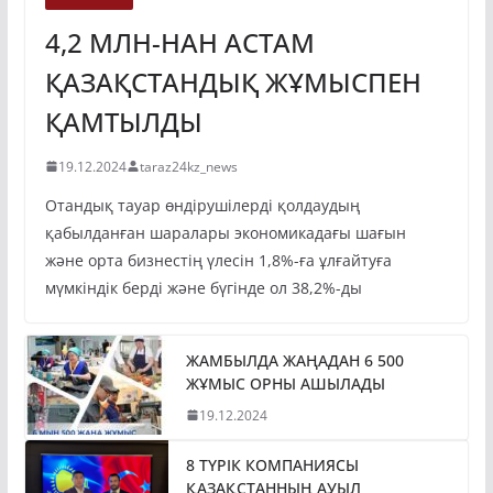
4,2 МЛН-НАН АСТАМ
ҚАЗАҚСТАНДЫҚ ЖҰМЫСПЕН
ҚАМТЫЛДЫ
19.12.2024
taraz24kz_news
Отандық тауар өндірушілерді қолдаудың
қабылданған шаралары экономикадағы шағын
және орта бизнестің үлесін 1,8%-ға ұлғайтуға
мүмкіндік берді және бүгінде ол 38,2%-ды
ЖАМБЫЛДА ЖАҢАДАН 6 500
ЖҰМЫС ОРНЫ АШЫЛАДЫ
19.12.2024
8 ТҮРІК КОМПАНИЯСЫ
ҚАЗАҚСТАННЫҢ АУЫЛ