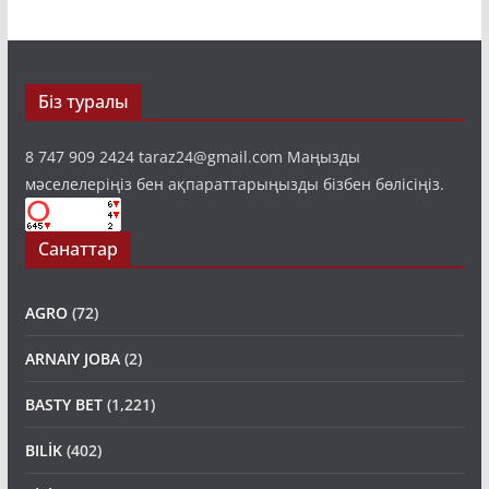
Біз туралы
8 747 909 2424 taraz24@gmail.com Маңызды
мәселелеріңіз бен ақпараттарыңызды бізбен бөлісіңіз.
Санаттар
AGRO
(72)
ARNAIY JOBA
(2)
BASTY BET
(1,221)
BILİK
(402)