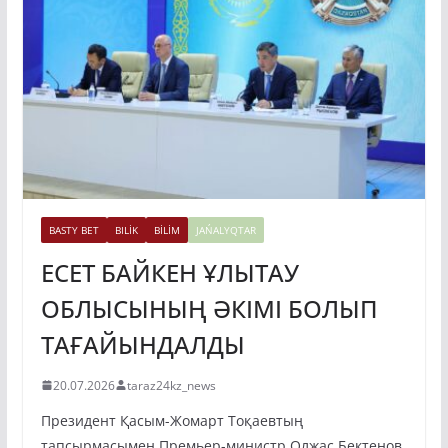
BASTY BET
BILİK
BİLİM
JAŃALYQTAR
ЕСЕТ БАЙКЕН ҰЛЫТАУ
ОБЛЫСЫНЫҢ ӘКІМІ БОЛЫП
ТАҒАЙЫНДАЛДЫ
20.07.2026
taraz24kz_news
Президент Қасым-Жомарт Тоқаевтың
тапсырмасымен Премьер-министр Олжас Бектенов