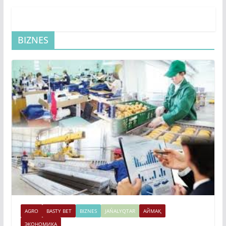
BIZNES
AGRO
BASTY BET
BIZNES
JAŃALYQTAR
АЙМАҚ
ЭКОНОМИКА