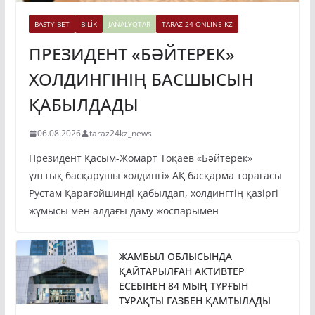
BASTY BET
BILİK
JAŃALYQTAR
TARAZ 24 ONLINE KZ
ПРЕЗИДЕНТ «БӘЙТЕРЕК»
ХОЛДИНГІНІҢ БАСШЫСЫН
ҚАБЫЛДАДЫ
06.08.2026
taraz24kz_news
Президент Қасым-Жомарт Тоқаев «Бәйтерек»
ұлттық басқарушы холдингі» АҚ басқарма төрағасы
Рустам Қарағойшинді қабылдап, холдингтің қазіргі
жұмысы мен алдағы даму жоспарымен
ЖАМБЫЛ ОБЛЫСЫНДА
ҚАЙТАРЫЛҒАН АКТИВТЕР
ЕСЕБІНЕН 84 МЫҢ ТҰРҒЫН
ТҰРАҚТЫ ГАЗБЕН ҚАМТЫЛАДЫ