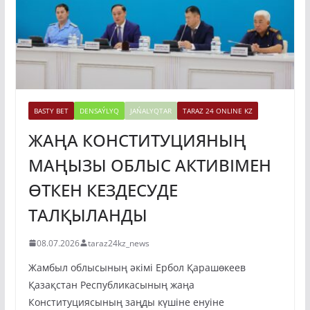
BASTY BET
DENSAÝLYQ
JAŃALYQTAR
TARAZ 24 ONLINE KZ
ЖАҢА КОНСТИТУЦИЯНЫҢ
МАҢЫЗЫ ОБЛЫС АКТИВІМЕН
ӨТКЕН КЕЗДЕСУДЕ
ТАЛҚЫЛАНДЫ
08.07.2026
taraz24kz_news
Жамбыл облысының әкімі Ербол Қарашөкеев
Қазақстан Республикасының жаңа
Конституциясының заңды күшіне енуіне