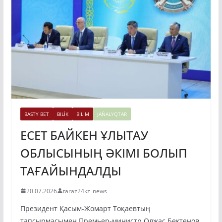
BASTY BET
BILİK
BİLİM
JAŃALYQTAR
ЕСЕТ БАЙКЕН ҰЛЫТАУ
ОБЛЫСЫНЫҢ ӘКІМІ БОЛЫП
ТАҒАЙЫНДАЛДЫ
20.07.2026
taraz24kz_news
Президент Қасым-Жомарт Тоқаевтың
тапсырмасымен Премьер-министр Олжас Бектенов