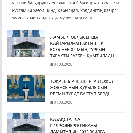
ұлттық басқарушы холдингі» АҚ басқарма төрағасы
Рустам Қарағойшинді қабылдап, холдингтің қазіргі
жұмысы мен алдағы даму жоспарымен
ЖАМБЫЛ ОБЛЫСЫНДА
ҚАЙТАРЫЛҒАН АКТИВТЕР
ЕСЕБІНЕН 84 МЫҢ ТҰРҒЫН
ТҰРАҚТЫ ГАЗБЕН ҚАМТЫЛАДЫ
04.08.2026
ТОҚАЕВ БІРНЕШЕ ІРІ АВТОЖОЛ
ЖОБАСЫНЫҢ ҚҰРЫЛЫСЫН
РЕСМИ ТҮРДЕ БАСТАП БЕРДІ
04.08.2026
ҚАЗАҚСТАНДА
ГИДРОЭНЕРГЕТИКАНЫ
ДАМЫТУДЫҢ 2035 ЖЫЛҒА