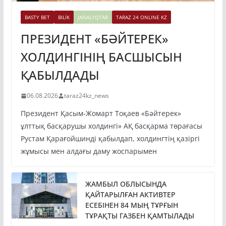
BASTY BET
BILİK
JAŃALYQTAR
TARAZ 24 ONLINE KZ
ПРЕЗИДЕНТ «БӘЙТЕРЕК»
ХОЛДИНГІНІҢ БАСШЫСЫН
ҚАБЫЛДАДЫ
06.08.2026
taraz24kz_news
Президент Қасым-Жомарт Тоқаев «Бәйтерек»
ұлттық басқарушы холдингі» АҚ басқарма төрағасы
Рустам Қарағойшинді қабылдап, холдингтің қазіргі
жұмысы мен алдағы даму жоспарымен
ЖАМБЫЛ ОБЛЫСЫНДА
ҚАЙТАРЫЛҒАН АКТИВТЕР
ЕСЕБІНЕН 84 МЫҢ ТҰРҒЫН
ТҰРАҚТЫ ГАЗБЕН ҚАМТЫЛАДЫ