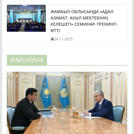
ЖАМБЫЛ ОБЛЫСЫНДА «АДАЛ
АЗАМАТ: АУЫЛ МЕКТЕБІНІҢ
КЕЛЕШЕГІ» СЕМИНАР-ТРЕНИНГІ
ӨТТІ
24.11.2025
JAŃALYQTAR