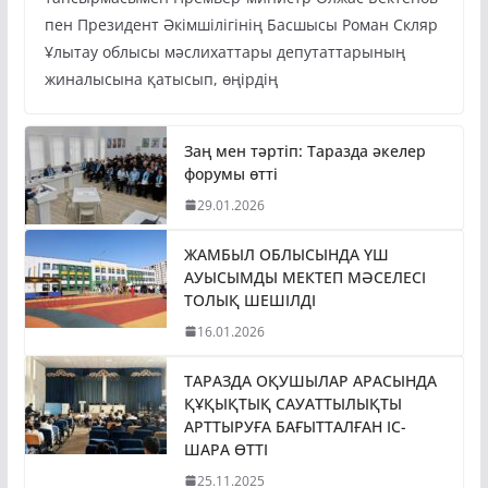
пен Президент Әкімшілігінің Басшысы Роман Скляр
Ұлытау облысы мәслихаттары депутаттарының
жиналысына қатысып, өңірдің
Заң мен тәртіп: Таразда әкелер
форумы өтті
29.01.2026
ЖАМБЫЛ ОБЛЫСЫНДА ҮШ
АУЫСЫМДЫ МЕКТЕП МӘСЕЛЕСІ
ТОЛЫҚ ШЕШІЛДІ
16.01.2026
ТАРАЗДА ОҚУШЫЛАР АРАСЫНДА
ҚҰҚЫҚТЫҚ САУАТТЫЛЫҚТЫ
АРТТЫРУҒА БАҒЫТТАЛҒАН ІС-
ШАРА ӨТТІ
25.11.2025