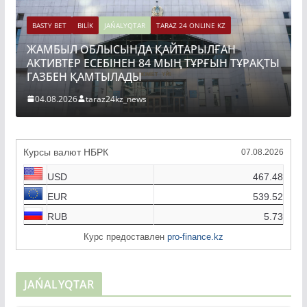
BASTY BET
BILİK
JAŃALYQTAR
TARAZ 24 ONLINE KZ
ЖАМБЫЛ ОБЛЫСЫНДА ҚАЙТАРЫЛҒАН
АКТИВТЕР ЕСЕБІНЕН 84 МЫҢ ТҰРҒЫН ТҰРАҚТЫ
ГАЗБЕН ҚАМТЫЛАДЫ
04.08.2026
taraz24kz_news
Курсы валют НБРК
07.08.2026
USD
467.48
EUR
539.52
RUB
5.73
Курс предоставлен
pro-finance.kz
JAŃALYQTAR