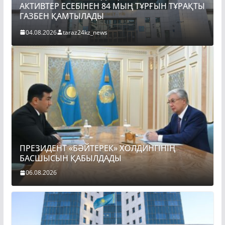
АКТИВТЕР ЕСЕБІНЕН 84 МЫҢ ТҰРҒЫН ТҰРАҚТЫ
ГАЗБЕН ҚАМТЫЛАДЫ
04.08.2026
taraz24kz_news
ПРЕЗИДЕНТ «БӘЙТЕРЕК» ХОЛДИНГІНІҢ
БАСШЫСЫН ҚАБЫЛДАДЫ
06.08.2026