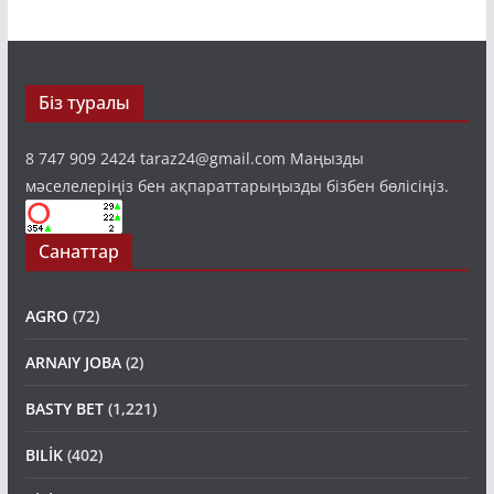
Біз туралы
8 747 909 2424 taraz24@gmail.com Маңызды
мәселелеріңіз бен ақпараттарыңызды бізбен бөлісіңіз.
Санаттар
AGRO
(72)
ARNAIY JOBA
(2)
BASTY BET
(1,221)
BILİK
(402)