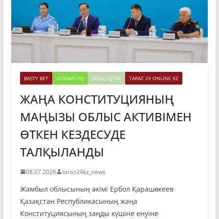
BASTY BET
DENSAÝLYQ
JAŃALYQTAR
TARAZ 24 ONLINE KZ
ЖАҢА КОНСТИТУЦИЯНЫҢ
МАҢЫЗЫ ОБЛЫС АКТИВІМЕН
ӨТКЕН КЕЗДЕСУДЕ
ТАЛҚЫЛАНДЫ
08.07.2026
taraz24kz_news
Жамбыл облысының әкімі Ербол Қарашөкеев
Қазақстан Республикасының жаңа
Конституциясының заңды күшіне енуіне