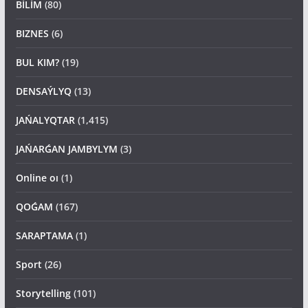
BİLİM
(80)
BIZNES
(6)
BUL KIM?
(19)
DENSAÝLYQ
(13)
JAŃALYQTAR
(1,415)
JAŃARǴAN JAMBYLYM
(3)
Online oı
(1)
QOǴAM
(167)
SARAPTAMA
(1)
Sport
(26)
Storytelling
(101)