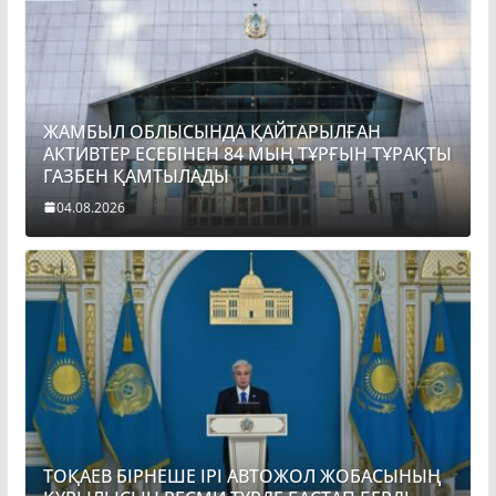
ЖАМБЫЛ ОБЛЫСЫНДА ҚАЙТАРЫЛҒАН
АКТИВТЕР ЕСЕБІНЕН 84 МЫҢ ТҰРҒЫН ТҰРАҚТЫ
ГАЗБЕН ҚАМТЫЛАДЫ
04.08.2026
ТОҚАЕВ БІРНЕШЕ ІРІ АВТОЖОЛ ЖОБАСЫНЫҢ