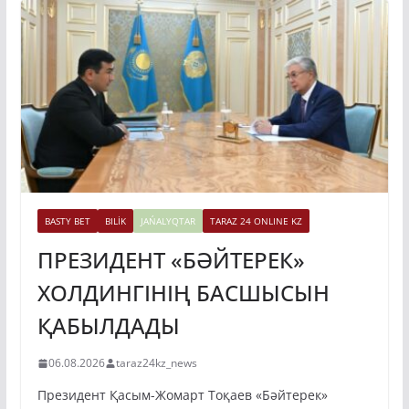
BASTY BET
BILİK
JAŃALYQTAR
TARAZ 24 ONLINE KZ
ПРЕЗИДЕНТ «БӘЙТЕРЕК»
ХОЛДИНГІНІҢ БАСШЫСЫН
ҚАБЫЛДАДЫ
06.08.2026
taraz24kz_news
Президент Қасым-Жомарт Тоқаев «Бәйтерек»