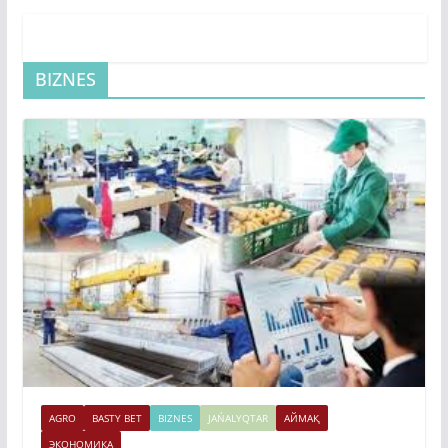
BIZNES
AGRO
BASTY BET
BIZNES
JAŃALYQTAR
АЙМАҚ
ЭКОНОМИКА