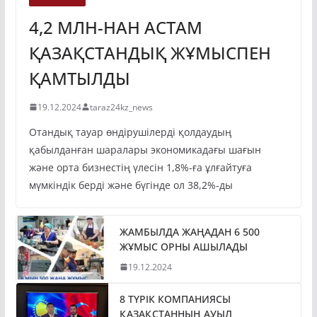
4,2 МЛН-НАН АСТАМ
ҚАЗАҚСТАНДЫҚ ЖҰМЫСПЕН
ҚАМТЫЛДЫ
19.12.2024
taraz24kz_news
Отандық тауар өндірушілерді қолдаудың
қабылданған шаралары экономикадағы шағын
және орта бизнестің үлесін 1,8%-ға ұлғайтуға
мүмкіндік берді және бүгінде ол 38,2%-ды
ЖАМБЫЛДА ЖАҢАДАН 6 500
ЖҰМЫС ОРНЫ АШЫЛАДЫ
19.12.2024
8 ТҮРІК КОМПАНИЯСЫ
ҚАЗАҚСТАННЫҢ АУЫЛ