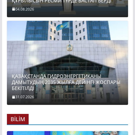
ҚҰРЫЛЫСЫН РЕСМИ ТҮРДЕ БАСТАП БЕРДІ
04.08.2026
ҚАЗАҚСТАНДА ГИДРОЭНЕРГЕТИКАНЫ
ДАМЫТУДЫҢ 2035 ЖЫЛҒА ДЕЙІНГІ ЖОСПАРЫ
БЕКІТІЛДІ
31.07.2026
BİLİM