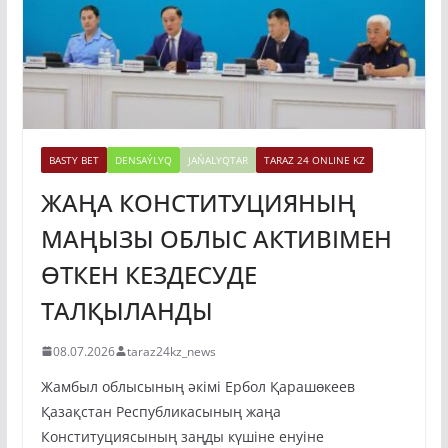
BASTY BET
DENSAÝLYQ
JAŃALYQTAR
TARAZ 24 ONLINE KZ
ЖАҢА КОНСТИТУЦИЯНЫҢ
МАҢЫЗЫ ОБЛЫС АКТИВІМЕН
ӨТКЕН КЕЗДЕСУДЕ
ТАЛҚЫЛАНДЫ
08.07.2026
taraz24kz_news
Жамбыл облысының әкімі Ербол Қарашөкеев
Қазақстан Республикасының жаңа
Конституциясының заңды күшіне енуіне