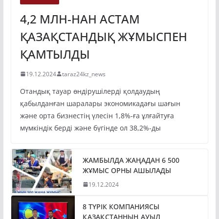
ЭКОНОМИКА
4,2 МЛН-НАН АСТАМ
ҚАЗАҚСТАНДЫҚ ЖҰМЫСПЕН
ҚАМТЫЛДЫ
19.12.2024
taraz24kz_news
Отандық тауар өндірушілерді қолдаудың
қабылданған шаралары экономикадағы шағын
және орта бизнестің үлесін 1,8%-ға ұлғайтуға
мүмкіндік берді және бүгінде ол 38,2%-ды
ЖАМБЫЛДА ЖАҢАДАН 6 500
ЖҰМЫС ОРНЫ АШЫЛАДЫ
19.12.2024
8 ТҮРІК КОМПАНИЯСЫ
ҚАЗАҚСТАННЫҢ АУЫЛ