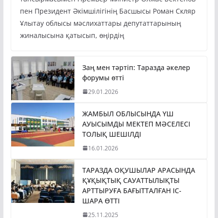
тапсырмасымен Премьер-министр Олжас Бектенов
пен Президент Әкімшілігінің Басшысы Роман Скляр
Ұлытау облысы мәслихаттары депутаттарының
жиналысына қатысып, өңірдің
Заң мен тәртіп: Таразда әкелер
форумы өтті
29.01.2026
ЖАМБЫЛ ОБЛЫСЫНДА ҮШ
АУЫСЫМДЫ МЕКТЕП МӘСЕЛЕСІ
ТОЛЫҚ ШЕШІЛДІ
16.01.2026
ТАРАЗДА ОҚУШЫЛАР АРАСЫНДА
ҚҰҚЫҚТЫҚ САУАТТЫЛЫҚТЫ
АРТТЫРУҒА БАҒЫТТАЛҒАН ІС-
ШАРА ӨТТІ
25.11.2025