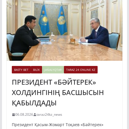
BASTY BET
BILİK
JAŃALYQTAR
TARAZ 24 ONLINE KZ
ПРЕЗИДЕНТ «БӘЙТЕРЕК»
ХОЛДИНГІНІҢ БАСШЫСЫН
ҚАБЫЛДАДЫ
06.08.2026
taraz24kz_news
Президент Қасым-Жомарт Тоқаев «Бәйтерек»