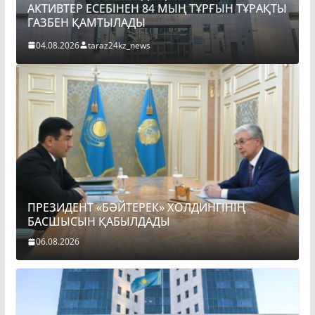
ҚТЫ
ПРЕЗИДЕНТ «БӘЙТЕРЕК» ХОЛДИНГІНІҢ
БАСШЫСЫН ҚАБЫЛДАДЫ
06.08.2026
taraz24kz_news
ПРЕЗИДЕНТ «БӘЙТЕРЕК» ХОЛДИНГІНІҢ
БАСШЫСЫН ҚАБЫЛДАДЫ
06.08.2026