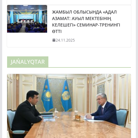
ЖАМБЫЛ ОБЛЫСЫНДА «АДАЛ
АЗАМАТ: АУЫЛ МЕКТЕБІНІҢ
КЕЛЕШЕГІ» СЕМИНАР-ТРЕНИНГІ
ӨТТІ
24.11.2025
JAŃALYQTAR