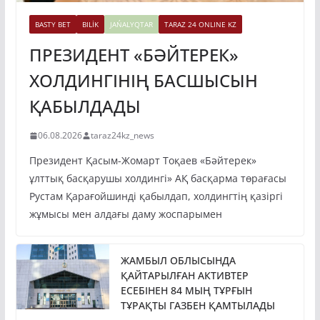
BASTY BET
BILİK
JAŃALYQTAR
TARAZ 24 ONLINE KZ
ПРЕЗИДЕНТ «БӘЙТЕРЕК»
ХОЛДИНГІНІҢ БАСШЫСЫН
ҚАБЫЛДАДЫ
06.08.2026
taraz24kz_news
Президент Қасым-Жомарт Тоқаев «Бәйтерек»
ұлттық басқарушы холдингі» АҚ басқарма төрағасы
Рустам Қарағойшинді қабылдап, холдингтің қазіргі
жұмысы мен алдағы даму жоспарымен
ЖАМБЫЛ ОБЛЫСЫНДА
ҚАЙТАРЫЛҒАН АКТИВТЕР
ЕСЕБІНЕН 84 МЫҢ ТҰРҒЫН
ТҰРАҚТЫ ГАЗБЕН ҚАМТЫЛАДЫ