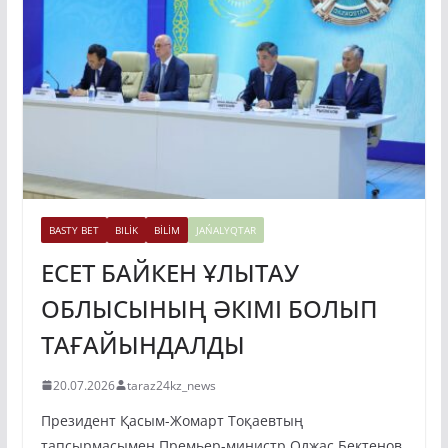
BASTY BET
BILİK
BİLİM
JAŃALYQTAR
ЕСЕТ БАЙКЕН ҰЛЫТАУ
ОБЛЫСЫНЫҢ ӘКІМІ БОЛЫП
ТАҒАЙЫНДАЛДЫ
20.07.2026
taraz24kz_news
Президент Қасым-Жомарт Тоқаевтың