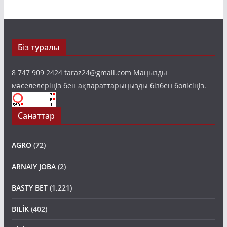
Біз туралы
8 747 909 2424 taraz24@gmail.com Маңызды
мәселелеріңіз бен ақпараттарыңызды бізбен бөлісіңіз.
Санаттар
AGRO
(72)
ARNAIY JOBA
(2)
BASTY BET
(1,221)
BILİK
(402)