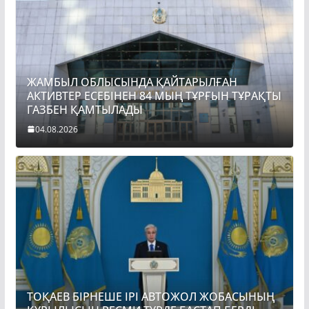
ЖАМБЫЛ ОБЛЫСЫНДА ҚАЙТАРЫЛҒАН
АКТИВТЕР ЕСЕБІНЕН 84 МЫҢ ТҰРҒЫН ТҰРАҚТЫ
ГАЗБЕН ҚАМТЫЛАДЫ
04.08.2026
ТОҚАЕВ БІРНЕШЕ ІРІ АВТОЖОЛ ЖОБАСЫНЫҢ