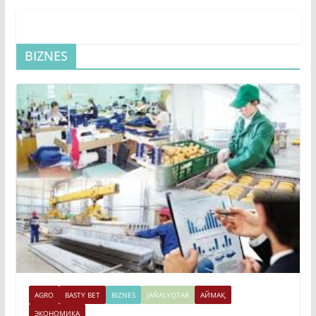
BIZNES
AGRO
BASTY BET
BIZNES
JAŃALYQTAR
АЙМАҚ