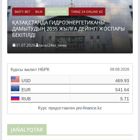
BASTY BET
BILİK
JAŃALYQTAR
TARAZ 24 ONLINE KZ
АРЫ
ПРЕЗИДЕНТ «БӘЙТЕРЕК» ХОЛДИНГІНІҢ
БАСШЫСЫН ҚАБЫЛДАДЫ
06.08.2026
taraz24kz_news
Курсы валют НБРК
08.08.2026
USD
469.93
EUR
541.64
RUB
5.71
Курс предоставлен
pro-finance.kz
JAŃALYQTAR