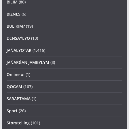
BİLİM
(80)
BIZNES
(6)
BUL KIM?
(19)
DENSAÝLYQ
(13)
JAŃALYQTAR
(1,415)
JAŃARǴAN JAMBYLYM
(3)
Online oı
(1)
QOǴAM
(167)
SARAPTAMA
(1)
Sport
(26)
Storytelling
(101)