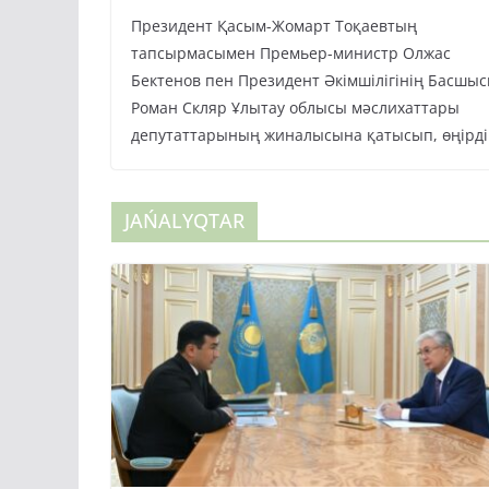
Президент Қасым-Жомарт Тоқаевтың
тапсырмасымен Премьер-министр Олжас
Бектенов пен Президент Әкімшілігінің Басшы
Роман Скляр Ұлытау облысы мәслихаттары
депутаттарының жиналысына қатысып, өңірді
JAŃALYQTAR