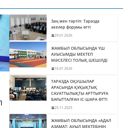
ҚАЙТАРЫЛҒАН
АКТИВТЕР ЕСЕБІНЕН 84
МЫҢ ТҰРҒЫН ТҰРАҚТЫ
Заң мен тәртіп: Таразда
әкелер форумы өтті
ГАЗБЕН ҚАМТЫЛАДЫ
29.01.2026
04.08.2026
taraz24kz_news
ЖАМБЫЛ ОБЛЫСЫНДА ҮШ
АУЫСЫМДЫ МЕКТЕП
МӘСЕЛЕСІ ТОЛЫҚ ШЕШІЛДІ
16.01.2026
ТАРАЗДА ОҚУШЫЛАР
АРАСЫНДА ҚҰҚЫҚТЫҚ
САУАТТЫЛЫҚТЫ АРТТЫРУҒА
БАҒЫТТАЛҒАН ІС-ШАРА ӨТТІ
П
25.11.2025
ЖАМБЫЛ ОБЛЫСЫНДА «АДАЛ
АЗАМАТ: АУЫЛ МЕКТЕБІНІҢ