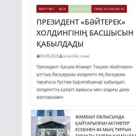
BASTY BET
BILİK
JAŃALYQTAR
TARAZ 24 ONLINE KZ
ПРЕЗИДЕНТ «БӘЙТЕРЕК»
ХОЛДИНГІНІҢ БАСШЫСЫН
ҚАБЫЛДАДЫ
06.08.2026
taraz24kz_news
Президент Қасым-Жомарт Тоқаев «Бәйтерек»
ұлттық басқарушы холдингі» АҚ басқарма
төрағасы Рустам Қарағойшинді қабылдап,
холдингтің қазіргі жұмысы мен алдағы даму
жоспарымен
ЖАМБЫЛ ОБЛЫСЫНДА
ҚАЙТАРЫЛҒАН АКТИВТЕР
ЕСЕБІНЕН 84 МЫҢ ТҰРҒЫН
ТҰРАҚТЫ ГАЗБЕН ҚАМТЫЛА