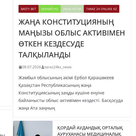
BASTY BET
DENSAÝLYQ
JAŃALYQTAR
TARAZ 24 ONLINE KZ
ЖАҢА КОНСТИТУЦИЯНЫҢ
МАҢЫЗЫ ОБЛЫС АКТИВІМЕН
ӨТКЕН КЕЗДЕСУДЕ
ТАЛҚЫЛАНДЫ
08.07.2026
taraz24kz_news
Жамбыл облысының әкімі Ербол Қарашөкеев
Қазақстан Республикасының жаңа
Конституциясының заңды күшіне енуіне
байланысты облыс активімен кездесті. Басқосуда
жаңа Ата заңның
ҚОРДАЙ АУДАНДЫҚ ОРТАЛЫҚ
АУРУХАНАСЫ МЕДИЦИНАЛЫҚ
ДЫ