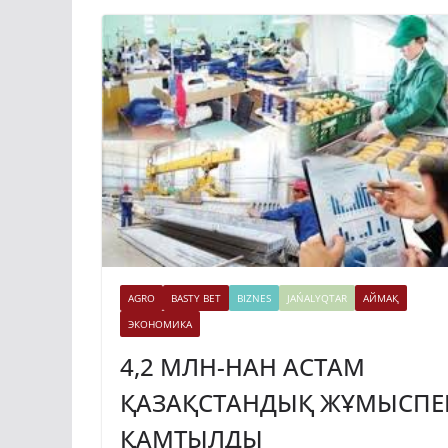
AGRO
BASTY BET
BIZNES
JAŃALYQTAR
АЙМАҚ
ЭКОНОМИКА
4,2 МЛН-НАН АСТАМ
ҚАЗАҚСТАНДЫҚ ЖҰМЫСПЕ
ҚАМТЫЛДЫ