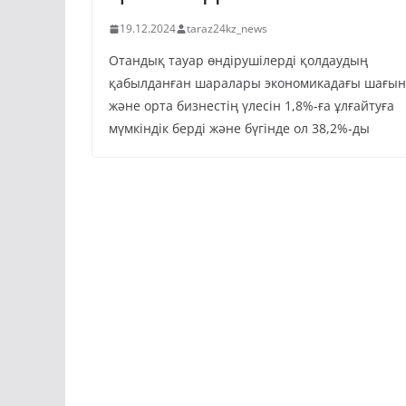
19.12.2024
taraz24kz_news
Отандық тауар өндірушілерді қолдаудың
қабылданған шаралары экономикадағы шағын
және орта бизнестің үлесін 1,8%-ға ұлғайтуға
мүмкіндік берді және бүгінде ол 38,2%-ды