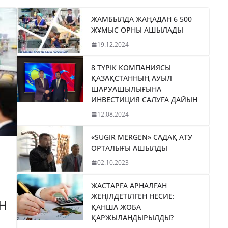
ЖАМБЫЛДА ЖАҢАДАН 6 500
ЖҰМЫС ОРНЫ АШЫЛАДЫ
19.12.2024
8 ТҮРІК КОМПАНИЯСЫ
ҚАЗАҚСТАННЫҢ АУЫЛ
ШАРУАШЫЛЫҒЫНА
ИНВЕСТИЦИЯ САЛУҒА ДАЙЫН
12.08.2024
«SUGIR MERGEN» САДАҚ АТУ
ОРТАЛЫҒЫ АШЫЛДЫ
02.10.2023
ЖАСТАРҒА АРНАЛҒАН
ЖЕҢІЛДЕТІЛГЕН НЕСИЕ:
Н
ҚАНША ЖОБА
ҚАРЖЫЛАНДЫРЫЛДЫ?