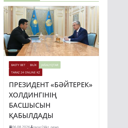
BASTY BET
BILİK
JAŃALYQTAR
TARAZ 24 ONLINE KZ
ПРЕЗИДЕНТ «БӘЙТЕРЕК»
ХОЛДИНГІНІҢ
БАСШЫСЫН
ҚАБЫЛДАДЫ
06.08.2026
taraz24kz_news