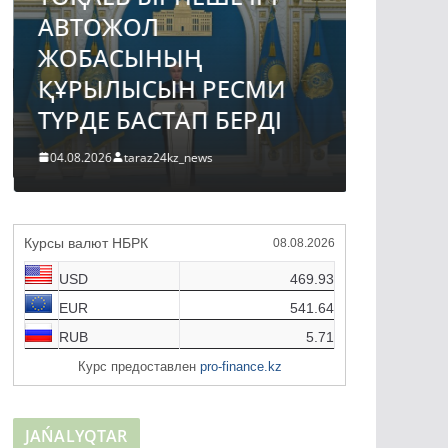
ГИДР
АВТОЖОЛ
ДАМЫ
ЖОБАСЫНЫҢ
ЖЫЛҒА
ҚҰРЫЛЫСЫН РЕСМИ
ЖОСПА
ТҮРДЕ БАСТАП БЕРДІ
31.07.2026
04.08.2026
taraz24kz_news
Курсы валют НБРК
08.08.2026
USD
469.93
EUR
541.64
RUB
5.71
Курс предоставлен
pro-finance.kz
JAŃALYQTAR