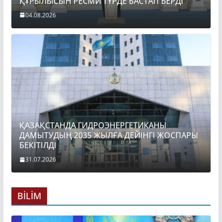
ҚҰРЫЛЫСЫН РЕСМИ ТҮРДЕ БАСТАП БЕРДІ
04.08.2026
ҚАЗАҚСТАНДА ГИДРОЭНЕРГЕТИКАНЫ
ДАМЫТУДЫҢ 2035 ЖЫЛҒА ДЕЙІНГІ ЖОСПАРЫ
БЕКІТІЛДІ
31.07.2026
BİLİM