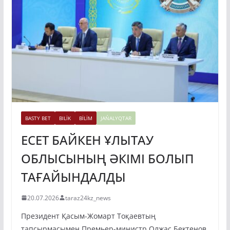
BASTY BET
BILİK
BİLİM
JAŃALYQTAR
ЕСЕТ БАЙКЕН ҰЛЫТАУ
ОБЛЫСЫНЫҢ ӘКІМІ БОЛЫП
ТАҒАЙЫНДАЛДЫ
20.07.2026
taraz24kz_news
Президент Қасым-Жомарт Тоқаевтың