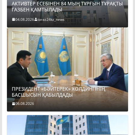
РАҚТЫ
ПРЕЗИДЕНТ «БӘЙТЕРЕК» ХОЛДИНГІНІҢ
БАСШЫСЫН ҚАБЫЛДАДЫ
06.08.2026
taraz24kz_news
ПРЕЗИДЕНТ «БӘЙТЕРЕК» ХОЛДИНГІНІҢ
БАСШЫСЫН ҚАБЫЛДАДЫ
06.08.2026