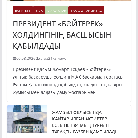
BASTY BET
BILİK
JAŃALYQTAR
TARAZ 24 ONLINE KZ
ПРЕЗИДЕНТ «БӘЙТЕРЕК»
ХОЛДИНГІНІҢ БАСШЫСЫН
ҚАБЫЛДАДЫ
06.08.2026
taraz24kz_news
Президент Қасым-Жомарт Тоқаев «Бәйтерек»
ұлттық басқарушы холдингі» АҚ басқарма төрағасы
Рустам Қарағойшинді қабылдап, холдингтің қазіргі
жұмысы мен алдағы даму жоспарымен
ЖАМБЫЛ ОБЛЫСЫНДА
ҚАЙТАРЫЛҒАН АКТИВТЕР
ЕСЕБІНЕН 84 МЫҢ ТҰРҒЫН
ТҰРАҚТЫ ГАЗБЕН ҚАМТЫЛАДЫ