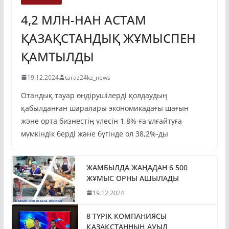
ЭКОНОМИКА
4,2 МЛН-НАН АСТАМ
ҚАЗАҚСТАНДЫҚ ЖҰМЫСПЕН
ҚАМТЫЛДЫ
19.12.2024
taraz24kz_news
Отандық тауар өндірушілерді қолдаудың
қабылданған шаралары экономикадағы шағын
және орта бизнестің үлесін 1,8%-ға ұлғайтуға
мүмкіндік берді және бүгінде ол 38,2%-ды
ЖАМБЫЛДА ЖАҢАДАН 6 500
ЖҰМЫС ОРНЫ АШЫЛАДЫ
19.12.2024
8 ТҮРІК КОМПАНИЯСЫ
ҚАЗАҚСТАННЫҢ АУЫЛ