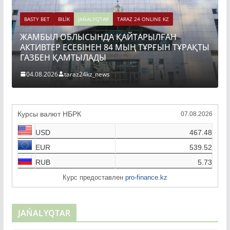
Н
BASTY BET
BILİK
JAŃALYQTAR
TARAZ 24 ONLINE KZ
 ТҰРАҚТЫ
ТОҚАЕВ БІРНЕШЕ ІРІ АВТОЖОЛ ЖОБАСЫН
ҚҰРЫЛЫСЫН РЕСМИ ТҮРДЕ БАСТАП БЕРДІ
04.08.2026
taraz24kz_news
Курсы валют НБРК
07.08.2026
USD
467.48
EUR
539.52
RUB
5.73
Курс предоставлен
pro-finance.kz
JAŃALYQTAR