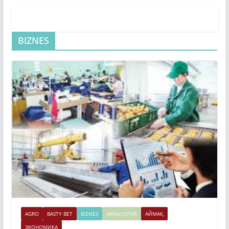
BIZNES
AGRO
BASTY BET
BIZNES
JAŃALYQTAR
АЙМАҚ