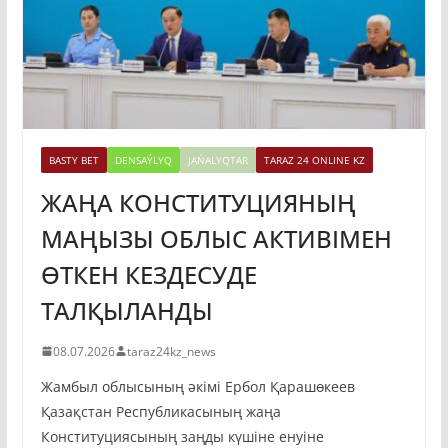
BASTY BET
DENSAÝLYQ
JAŃALYQTAR
TARAZ 24 ONLINE KZ
ЖАҢА КОНСТИТУЦИЯНЫҢ
МАҢЫЗЫ ОБЛЫС АКТИВІМЕН
ӨТКЕН КЕЗДЕСУДЕ
ТАЛҚЫЛАНДЫ
08.07.2026
taraz24kz_news
Жамбыл облысының әкімі Ербол Қарашөкеев
Қазақстан Республикасының жаңа
Конституциясының заңды күшіне енуіне