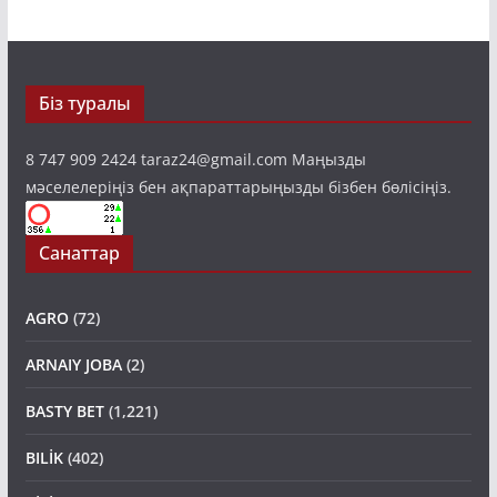
Біз туралы
8 747 909 2424 taraz24@gmail.com Маңызды
мәселелеріңіз бен ақпараттарыңызды бізбен бөлісіңіз.
Санаттар
AGRO
(72)
ARNAIY JOBA
(2)
BASTY BET
(1,221)
BILİK
(402)