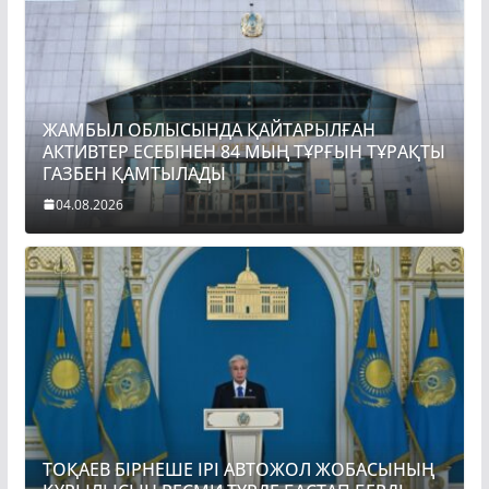
ЖАМБЫЛ ОБЛЫСЫНДА ҚАЙТАРЫЛҒАН
АКТИВТЕР ЕСЕБІНЕН 84 МЫҢ ТҰРҒЫН ТҰРАҚТЫ
ГАЗБЕН ҚАМТЫЛАДЫ
04.08.2026
ТОҚАЕВ БІРНЕШЕ ІРІ АВТОЖОЛ ЖОБАСЫНЫҢ