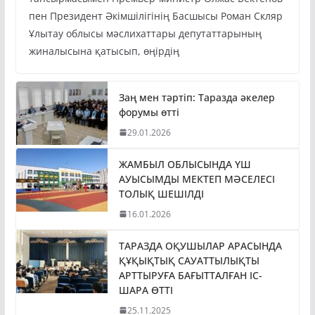
тапсырмасымен Премьер-министр Олжас Бектенов
пен Президент Әкімшілігінің Басшысы Роман Скляр
Ұлытау облысы мәслихаттары депутаттарының
жиналысына қатысып, өңірдің
Заң мен тәртіп: Таразда әкелер
форумы өтті
29.01.2026
ЖАМБЫЛ ОБЛЫСЫНДА ҮШ
АУЫСЫМДЫ МЕКТЕП МӘСЕЛЕСІ
ТОЛЫҚ ШЕШІЛДІ
16.01.2026
ТАРАЗДА ОҚУШЫЛАР АРАСЫНДА
ҚҰҚЫҚТЫҚ САУАТТЫЛЫҚТЫ
АРТТЫРУҒА БАҒЫТТАЛҒАН ІС-
ШАРА ӨТТІ
25.11.2025