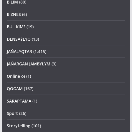
BİLİM
(80)
BIZNES
(6)
BUL KIM?
(19)
DENSAÝLYQ
(13)
JAŃALYQTAR
(1,415)
JAŃARǴAN JAMBYLYM
(3)
Online oı
(1)
QOǴAM
(167)
SARAPTAMA
(1)
Sport
(26)
Storytelling
(101)