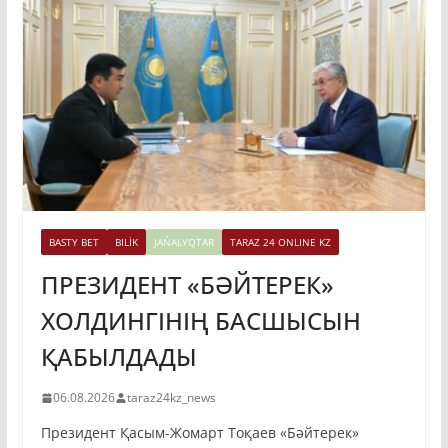
BASTY BET
BILİK
JAŃALYQTAR
TARAZ 24 ONLINE KZ
ПРЕЗИДЕНТ «БӘЙТЕРЕК»
ХОЛДИНГІНІҢ БАСШЫСЫН
ҚАБЫЛДАДЫ
06.08.2026
taraz24kz_news