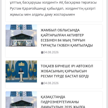
Президент Қасым-Жомарт Тоқаев «Бәйтерек»
ұлттық басқарушы холдингі» АҚ басқарма төрағасы
Рустам Қарағойшинді қабылдап, холдингтің қазіргі
жұмысы мен алдағы даму жоспарымен
ЖАМБЫЛ ОБЛЫСЫНДА
ҚАЙТАРЫЛҒАН АКТИВТЕР
ЕСЕБІНЕН 84 МЫҢ ТҰРҒЫН
ТҰРАҚТЫ ГАЗБЕН ҚАМТЫЛАДЫ
04.08.2026
ТОҚАЕВ БІРНЕШЕ ІРІ АВТОЖОЛ
ЖОБАСЫНЫҢ ҚҰРЫЛЫСЫН
РЕСМИ ТҮРДЕ БАСТАП БЕРДІ
04.08.2026
ҚАЗАҚСТАНДА
ГИДРОЭНЕРГЕТИКАНЫ