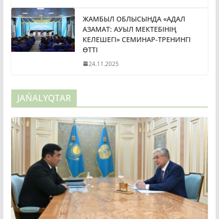
ЖАМБЫЛ ОБЛЫСЫНДА «АДАЛ
АЗАМАТ: АУЫЛ МЕКТЕБІНІҢ
КЕЛЕШЕГІ» СЕМИНАР-ТРЕНИНГІ
ӨТТІ
24.11.2025
JAŃALYQTAR