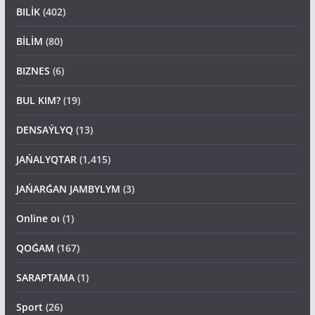
BILİK
(402)
BİLİM
(80)
BIZNES
(6)
BUL KIM?
(19)
DENSAÝLYQ
(13)
JAŃALYQTAR
(1,415)
JAŃARǴAN JAMBYLYM
(3)
Online oı
(1)
QOǴAM
(167)
SARAPTAMA
(1)
Sport
(26)