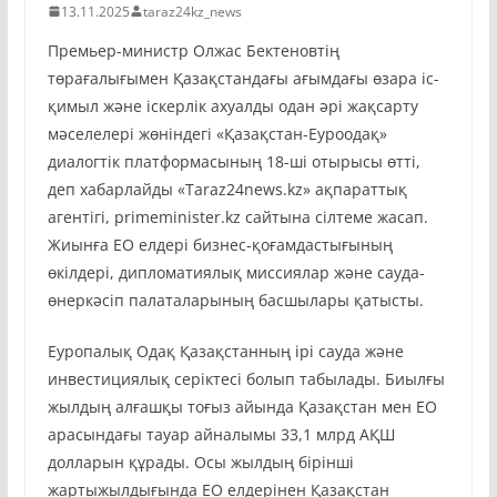
13.11.2025
taraz24kz_news
Премьер-министр Олжас Бектеновтің
төрағалығымен Қазақстандағы ағымдағы өзара іс-
қимыл және іскерлік ахуалды одан әрі жақсарту
мәселелері жөніндегі «Қазақстан-Еуроодақ»
диалогтік платформасының 18-ші отырысы өтті,
деп хабарлайды «Taraz24news.kz» ақпараттық
агентігі, primeminister.kz сайтына сілтеме жасап.
Жиынға ЕО елдері бизнес-қоғамдастығының
өкілдері, дипломатиялық миссиялар және сауда-
өнеркәсіп палаталарының басшылары қатысты.
Еуропалық Одақ Қазақстанның ірі сауда және
инвестициялық серіктесі болып табылады. Биылғы
жылдың алғашқы тоғыз айында Қазақстан мен ЕО
арасындағы тауар айналымы 33,1 млрд АҚШ
долларын құрады. Осы жылдың бірінші
жартыжылдығында ЕО елдерінен Қазақстан