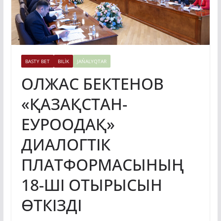
BASTY BET
BILİK
JAŃALYQTAR
ОЛЖАС БЕКТЕНОВ
«ҚАЗАҚСТАН-
ЕУРООДАҚ»
ДИАЛОГТІК
ПЛАТФОРМАСЫНЫҢ
18-ШІ ОТЫРЫСЫН
ӨТКІЗДІ