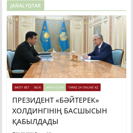
JAŃALYQTAR
BASTY BET
BILİK
JAŃALYQTAR
TARAZ 24 ONLINE KZ
ПРЕЗИДЕНТ «БӘЙТЕРЕК»
ХОЛДИНГІНІҢ БАСШЫСЫН
ҚАБЫЛДАДЫ