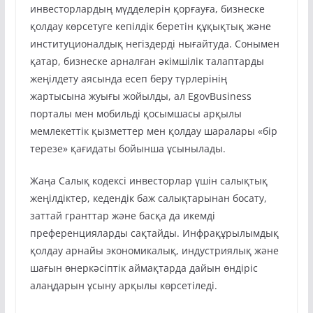
инвесторлардың мүдделерін қорғауға, бизнеске
қолдау көрсетуге кепілдік беретін құқықтық және
институционалдық негіздерді нығайтуда. Сонымен
қатар, бизнеске арналған әкімшілік талаптарды
жеңілдету аясында есеп беру түрлерінің
жартысына жуығы жойылды, ал EgovBusiness
порталы мен мобильді қосымшасы арқылы
мемлекеттік қызметтер мен қолдау шаралары «бір
терезе» қағидаты бойынша ұсынылады.
Жаңа Салық кодексі инвесторлар үшін салықтық
жеңілдіктер, кедендік баж салықтарынан босату,
заттай гранттар және басқа да икемді
преференцияларды сақтайды. Инфрақұрылымдық
қолдау арнайы экономикалық, индустриялық және
шағын өнеркәсіптік аймақтарда дайын өндіріс
алаңдарын ұсыну арқылы көрсетіледі.