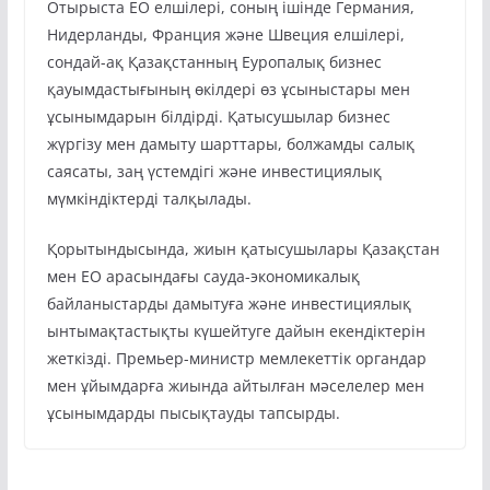
Отырыста ЕО елшілері, соның ішінде Германия,
Нидерланды, Франция және Швеция елшілері,
сондай-ақ Қазақстанның Еуропалық бизнес
қауымдастығының өкілдері өз ұсыныстары мен
ұсынымдарын білдірді. Қатысушылар бизнес
жүргізу мен дамыту шарттары, болжамды салық
саясаты, заң үстемдігі және инвестициялық
мүмкіндіктерді талқылады.
Қорытындысында, жиын қатысушылары Қазақстан
мен ЕО арасындағы сауда-экономикалық
байланыстарды дамытуға және инвестициялық
ынтымақтастықты күшейтуге дайын екендіктерін
жеткізді. Премьер-министр мемлекеттік органдар
мен ұйымдарға жиында айтылған мәселелер мен
ұсынымдарды пысықтауды тапсырды.