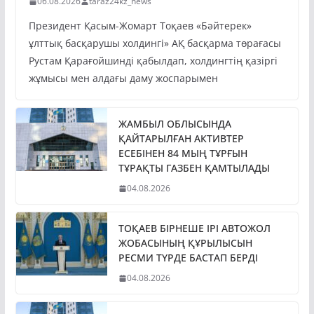
06.08.2026
taraz24kz_news
Президент Қасым-Жомарт Тоқаев «Бәйтерек»
ұлттық басқарушы холдингі» АҚ басқарма төрағасы
Рустам Қарағойшинді қабылдап, холдингтің қазіргі
жұмысы мен алдағы даму жоспарымен
ЖАМБЫЛ ОБЛЫСЫНДА
ҚАЙТАРЫЛҒАН АКТИВТЕР
ЕСЕБІНЕН 84 МЫҢ ТҰРҒЫН
ТҰРАҚТЫ ГАЗБЕН ҚАМТЫЛАДЫ
04.08.2026
ТОҚАЕВ БІРНЕШЕ ІРІ АВТОЖОЛ
ЖОБАСЫНЫҢ ҚҰРЫЛЫСЫН
РЕСМИ ТҮРДЕ БАСТАП БЕРДІ
04.08.2026