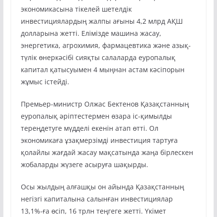
экономикасына тікелей шетелдік
инвестициялардың жалпы ағыны 4,2 млрд АҚШ
долларына жетті. Елімізде машина жасау,
энергетика, агрохимия, фармацевтика және азық-
түлік өнеркәсібі сияқты салаларда еуропалық
капитал қатысуымен 4 мыңнан астам кәсіпорын
жұмыс істейді.
Премьер-министр Олжас Бектенов Қазақстанның
еуропалық әріптестермен өзара іс-қимылды
тереңдетуге мүдделі екенін атап өтті. Ол
экономикаға ұзақмерзімді инвестиция тартуға
қолайлы жағдай жасау мақсатында жаңа бірлескен
жобаларды жүзеге асыруға шақырды.
Осы жылдың алғашқы он айында Қазақстанның
негізгі капиталына салынған инвестициялар
13,1%-ға өсіп, 16 трлн теңгеге жетті. Үкімет