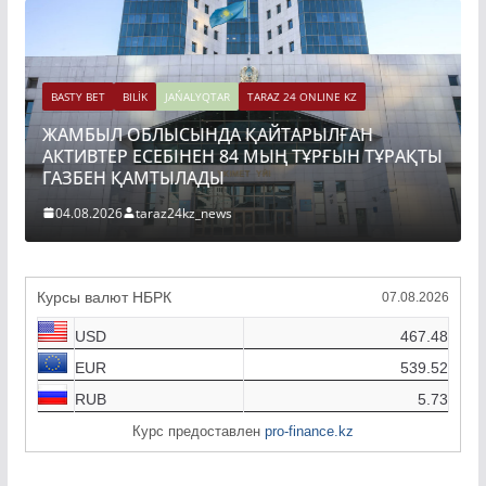
BASTY BET
BILİK
JAŃALYQTAR
TARAZ 24 ONLINE KZ
ЖАМБЫЛ ОБЛЫСЫНДА ҚАЙТАРЫЛҒАН
АКТИВТЕР ЕСЕБІНЕН 84 МЫҢ ТҰРҒЫН ТҰРАҚТЫ
ГАЗБЕН ҚАМТЫЛАДЫ
04.08.2026
taraz24kz_news
Курсы валют НБРК
07.08.2026
USD
467.48
EUR
539.52
RUB
5.73
Курс предоставлен
pro-finance.kz