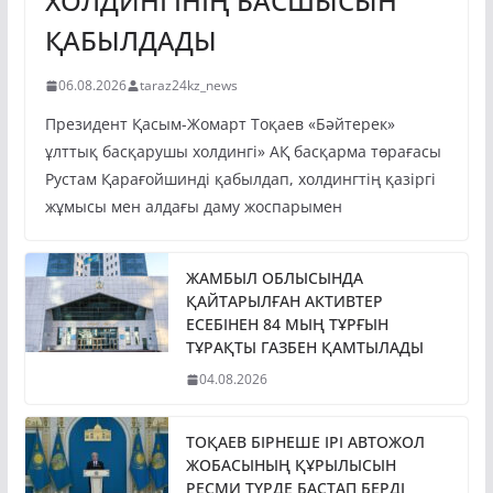
ХОЛДИНГІНІҢ БАСШЫСЫН
ҚАБЫЛДАДЫ
06.08.2026
taraz24kz_news
Президент Қасым-Жомарт Тоқаев «Бәйтерек»
ұлттық басқарушы холдингі» АҚ басқарма төрағасы
Рустам Қарағойшинді қабылдап, холдингтің қазіргі
жұмысы мен алдағы даму жоспарымен
ЖАМБЫЛ ОБЛЫСЫНДА
ҚАЙТАРЫЛҒАН АКТИВТЕР
ЕСЕБІНЕН 84 МЫҢ ТҰРҒЫН
ТҰРАҚТЫ ГАЗБЕН ҚАМТЫЛАДЫ
04.08.2026
ТОҚАЕВ БІРНЕШЕ ІРІ АВТОЖОЛ
ЖОБАСЫНЫҢ ҚҰРЫЛЫСЫН
РЕСМИ ТҮРДЕ БАСТАП БЕРДІ