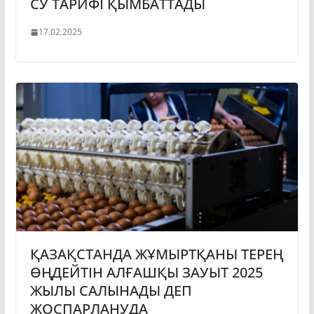
СУ ТАРИФІ ҚЫМБАТТАДЫ
17.02.2025
ҚАЗАҚСТАНДА ЖҰМЫРТҚАНЫ ТЕРЕҢ
ӨҢДЕЙТІН АЛҒАШҚЫ ЗАУЫТ 2025
ЖЫЛЫ САЛЫНАДЫ ДЕП
ЖОСПАРЛАНУДА