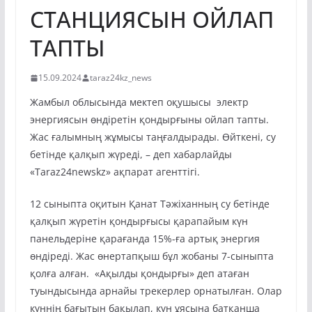
СТАНЦИЯСЫН ОЙЛАП
ТАПТЫ
15.09.2024
taraz24kz_news
Жамбыл облысында мектеп оқушысы электр
энергиясын өндіретін қондырғыны ойлап тапты.
Жас ғалымның жұмысы таңғалдырады. Өйткені, су
бетінде қалқып жүреді, – деп хабарлайды
«Taraz24newskz» ақпарат агенттігі.
12 сыныпта оқитын Қанат Тәжіханның су бетінде
қалқып жүретін қондырғысы қарапайым күн
панельдеріне қарағанда 15%-ға артық энергия
өндіреді. Жас өнертапқыш бұл жобаны 7-сыныпта
қолға алған. «Ақылды қондырғы» деп атаған
туындысында арнайы трекерлер орнатылған. Олар
күннің бағытын бақылап, күн ұясына батқанша