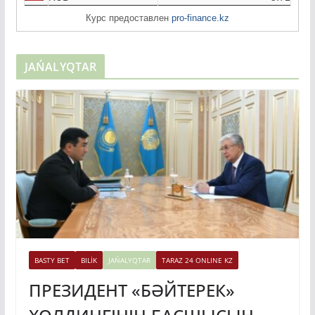
Курс предоставлен
pro-finance.kz
JAŃALYQTAR
BASTY BET
BILİK
JAŃALYQTAR
TARAZ 24 ONLINE KZ
ПРЕЗИДЕНТ «БӘЙТЕРЕК»