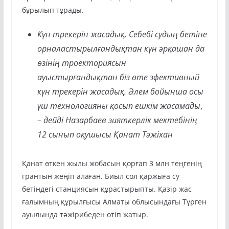
бұрылып тұрады.
Күн трекерін жасадық. Себебі судың бетіне
орналастырылғандықтан күн әрқашан да
өзінің троекториясын
ауыстырғандықтан біз өте эфективный
күн трекерін жасадық. Әлем бойынша осы
үш технологияны қосып ешкім жасамады
,
–
дейді Назарбаев зияткерлік мектебінің
12 сынып оқушысы Қанат Тәжіхан
Қанат өткен жылы жобасын қорғап 3 млн теңгенің
грантын жеңіп алаған. Биыл сол қаржыға су
бетіндегі станциясын құрастырыпты. Қазір жас
ғалымның құрылғысы Алматы облысындағы Түрген
ауылында тәжірибеден өтіп жатыр.