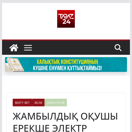
Skip
to
content
BASTY BET
BİLİM
JAŃALYQTAR
ЖАМБЫЛДЫҚ ОҚУШЫ
ЕРЕКШЕ ЭЛЕКТР