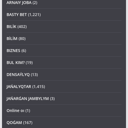
ARNAIY JOBA
(2)
BASTY BET
(1,221)
BILİK
(402)
BİLİM
(80)
BIZNES
(6)
BUL KIM?
(19)
DENSAÝLYQ
(13)
JAŃALYQTAR
(1,415)
JAŃARǴAN JAMBYLYM
(3)
Online oı
(1)
QOǴAM
(167)