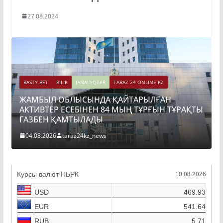
27.08.2024
BASTY BET
BILİK
JAŃALYQTAR
TARAZ 24 ONLINE KZ
ЖАМБЫЛ ОБЛЫСЫНДА ҚАЙТАРЫЛҒАН
АКТИВТЕР ЕСЕБІНЕН 84 МЫҢ ТҰРҒЫН ТҰРАҚТЫ
ГАЗБЕН ҚАМТЫЛАДЫ
04.08.2026
taraz24kz_news
Курсы валют НБРК
10.08.2026
USD
469.93
EUR
541.64
RUB
5.71