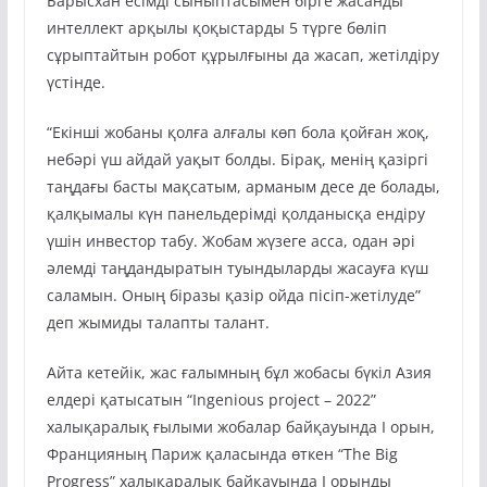
Барысхан есімді сыныптасымен бірге жасанды
интеллект арқылы қоқыстарды 5 түрге бөліп
сұрыптайтын робот құрылғыны да жасап, жетілдіру
үстінде.
“Екінші жобаны қолға алғалы көп бола қойған жоқ,
небәрі үш айдай уақыт болды. Бірақ, менің қазіргі
таңдағы басты мақсатым, арманым десе де болады,
қалқымалы күн панельдерімді қолданысқа ендіру
үшін инвестор табу. Жобам жүзеге асса, одан әрі
әлемді таңдандыратын туындыларды жасауға күш
саламын. Оның біразы қазір ойда пісіп-жетілуде”
деп жымиды талапты талант.
Айта кетейік, жас ғалымның бұл жобасы бүкіл Азия
елдері қатысатын “Ingenious project – 2022”
халықаралық ғылыми жобалар байқауында І орын,
Францияның Париж қаласында өткен “The Big
Progress” халықаралық байқауында І орынды