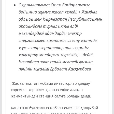
Оқушыларымыз Стем бағдарламасы
бойынша жұмыс жасап келеді. + Жамбыл
облысы мен Қырғызстан Республикасының
арасындағы тұрғылықты елді
мекендердегі адамдарды электр
энергиясымен қамтамасыз ету жөнінде
жұмыстар зерттеліп, толыққанды
жақсарту жолдарын жүргіздік, – дейді
Назарбаев зияткерлік мектебі физика
пәнінің мұғалімі Ерболат Қасқырбаев
Жас ғалым, игі жобама инвесторлар қолдау
көрсетсе, көршілес қырғыз еліне алақан
жаймайтындай станция салуға болады дейді.
Қанаттың бұл жалғыз жобасы емес. Ол Қалдыбай