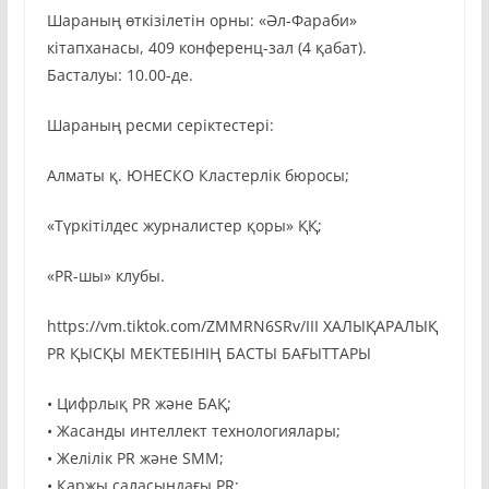
Шараның өткізілетін орны: «Әл-Фараби»
кітапханасы, 409 конференц-зал (4 қабат).
Басталуы: 10.00-де.
Шараның ресми серіктестері:
Алматы қ. ЮНЕСКО Кластерлік бюросы;
«Түркітілдес журналистер қоры» ҚҚ;
«PR-шы» клубы.
https://vm.tiktok.com/ZMMRN6SRv/III ХАЛЫҚАРАЛЫҚ
PR ҚЫСҚЫ МЕКТЕБІНІҢ БАСТЫ БАҒЫТТАРЫ
• Цифрлық PR және БАҚ;
• Жасанды интеллект технологиялары;
• Желілік PR және SMM;
• Қаржы саласындағы PR;