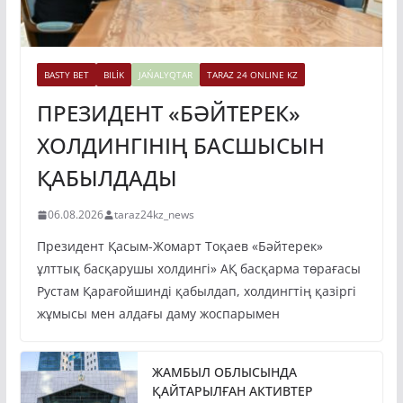
BASTY BET
BILİK
JAŃALYQTAR
TARAZ 24 ONLINE KZ
ПРЕЗИДЕНТ «БӘЙТЕРЕК»
ХОЛДИНГІНІҢ БАСШЫСЫН
ҚАБЫЛДАДЫ
06.08.2026
taraz24kz_news
Президент Қасым-Жомарт Тоқаев «Бәйтерек»
ұлттық басқарушы холдингі» АҚ басқарма төрағасы
Рустам Қарағойшинді қабылдап, холдингтің қазіргі
жұмысы мен алдағы даму жоспарымен
ЖАМБЫЛ ОБЛЫСЫНДА
ҚАЙТАРЫЛҒАН АКТИВТЕР