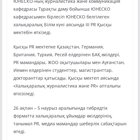
ЮНЕСКО-ның журналистика және коммуникация
кафедрасы Тұрақты даму бойынша ЮНЕСКО
кафедрасымен бірлесіп ЮНЕСКО белгілеген
халықаралық Білім күні аясында III PR Қысқы
мектебін өткізеді.
Қысқы PR мектепке Қазақстан, Германия,
Британия, Түркия, Ресей елдерінен БАҚ өкілдері,
PR мамандары, ЖОО оқытушылары мен Ауғанстан,
Иемен елдерінен студенттер, магистранттар,
докторанттар қатысады. Қысқы мектеп аясында
«Халықаралық журналистика және PR» апталығы
өткізіледі.
26 ақпан – 5 наурыз аралығында гибридтік
форматта халықаралық ұйымдар өкілдерінің,
танымал PR, медиа мамандар шеберлік сабақтарын
өтеді.