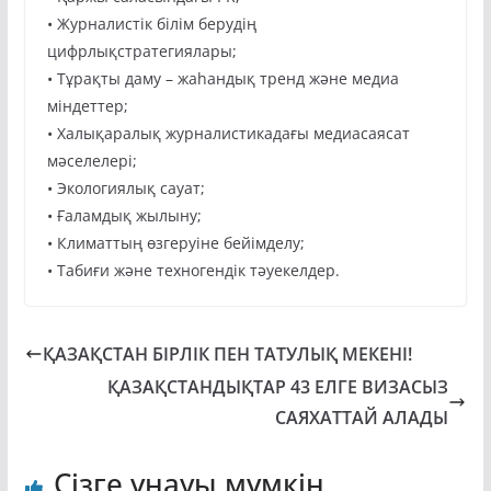
• Журналистік білім берудің
цифрлықстратегиялары;
• Тұрақты даму – жаһандық тренд және медиа
міндеттер;
• Халықаралық журналистикадағы медиасаясат
мәселелері;
• Экологиялық сауат;
• Ғаламдық жылыну;
• Климаттың өзгеруіне бейімделу;
• Табиғи және техногендік тәуекелдер.
ҚАЗАҚСТАН БІРЛІК ПЕН ТАТУЛЫҚ МЕКЕНІ!
ҚАЗАҚСТАНДЫҚТАР 43 ЕЛГЕ ВИЗАСЫЗ
САЯХАТТАЙ АЛАДЫ
Сізге ұнауы мүмкін