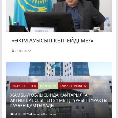
«ӘКІМ АУЫСЫП КЕТПЕЙДІ МЕ?»
22.08.2022
BASTY BET
BILİK
JAŃALYQTAR
TARAZ 24 ONLINE KZ
ЖАМБЫЛ ОБЛЫСЫНДА ҚАЙТАРЫЛҒАН
АКТИВТЕР ЕСЕБІНЕН 84 МЫҢ ТҰРҒЫН ТҰРАҚТЫ
ГАЗБЕН ҚАМТЫЛАДЫ
04.08.2026
taraz24kz_news