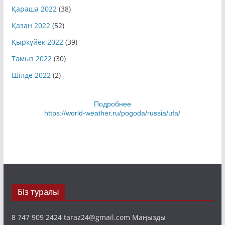
Қараша 2022
(38)
Қазан 2022
(52)
Қыркүйек 2022
(39)
Тамыз 2022
(30)
Шілде 2022
(2)
Подробнее
https://world-weather.ru/pogoda/russia/ufa/
Біз туралы
8 747 909 2424 taraz24@gmail.com Маңызды