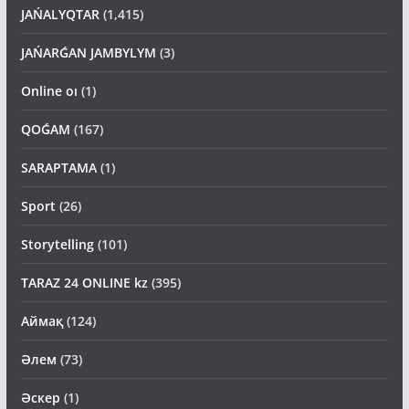
JAŃALYQTAR
(1,415)
JAŃARǴAN JAMBYLYM
(3)
Online oı
(1)
QOǴAM
(167)
SARAPTAMA
(1)
Sport
(26)
Storytelling
(101)
TARAZ 24 ONLINE kz
(395)
Аймақ
(124)
Әлем
(73)
Әскер
(1)