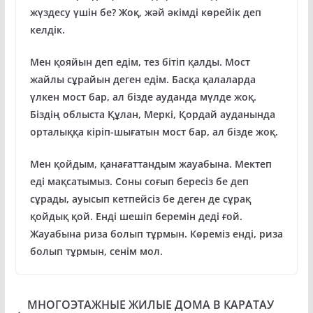
жүздесу үшін бе? Жоқ, жәй әкімді көрейік деп
келдік.
Мен қояйын деп едім, тез бітіп қалды. Мост
жайлы сұрайын деген едім. Басқа қалаларда
үлкен мост бар, ал бізде ауданда мүлде жоқ.
Біздің облыста Құлан, Меркі, Қордай ауданында
орталыққа кіріп-шығатын мост бар, ал бізде жоқ.
Мен қойдым, қанағаттандым жауабына. Мектеп
еді мақсатымыз. Соны соғып бересіз бе деп
сұрады, ауысып кетпейсіз бе деген де сұрақ
қойдық қой. Енді шешіп беремін деді ғой.
Жауабына риза болып тұрмын. Көреміз енді, риза
болып тұрмын, сенім мол.
МНОГОЭТАЖНЫЕ ЖИЛЫЕ ДОМА В КАРАТАУ