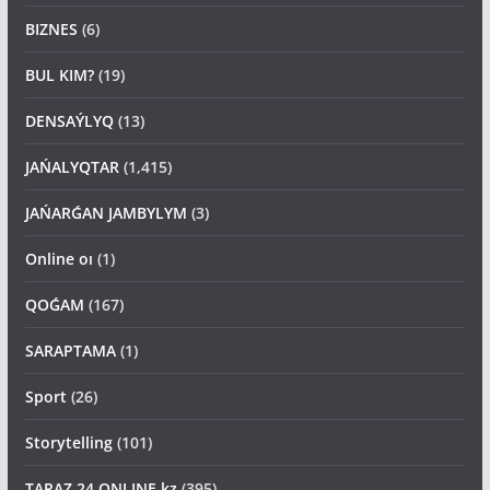
BIZNES
(6)
BUL KIM?
(19)
DENSAÝLYQ
(13)
JAŃALYQTAR
(1,415)
JAŃARǴAN JAMBYLYM
(3)
Online oı
(1)
QOǴAM
(167)
SARAPTAMA
(1)
Sport
(26)
Storytelling
(101)
TARAZ 24 ONLINE kz
(395)