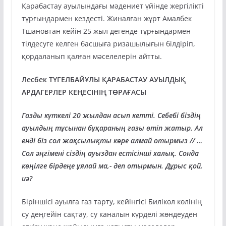
Қарабастау ауылындағы мәдениет үйінде жергілікті
тұрғындармен кездесті. Жиналған жұрт Амалбек
Тшановтан кейін 25 жыл дегенде тұрғындармен
тілдесуге келген басшыға ризашылығын білдіріп,
қордаланып қалған мәселелерін айтты.
Лесбек ТҮГЕЛБАЙҰЛЫ ҚАРАБАСТАУ АУЫЛДЫҚ
АРДАГЕРЛЕР КЕҢЕСІНІҢ ТӨРАҒАСЫ
Газды күткелі 20 жылдан асып кетті. Себебі біздің
ауылдың тұсынан бұқараның газы өтіп жатыр. Ал
енді біз сол жақсылықты көре алмай отырмыз // …
Сол әңгімені сіздің ауыздан естісінші халық. Сонда
көңілге бірдеңе ұялай ма,- деп отырмын. Дұрыс қой,
иә?
Біріншісі ауылға газ тарту, кейінгісі Билікөл көлінің
су деңгейін сақтау, су каналын күрделі жөндеуден