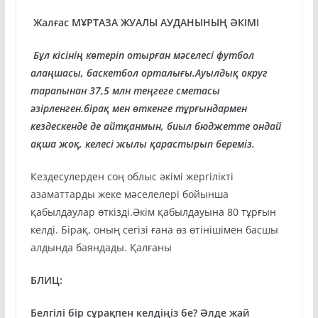
Жалғас МҰРТАЗА ЖУАЛЫ АУДАНЫНЫҢ ӘКІМІ
Бұл кісінің көтеріп отырған мәселесі футбол
алаңшасы, баскетбол орталығы.Ауылдық округ
тарапынан 37,5 млн теңгеге сметасы
әзірленген.бірақ мен өткенге тұрғындармен
кездескенде де айтқанмын, биыл бюджетте ондай
ақша жоқ, келесі жылы қарастырып береміз.
Кездесулерден соң облыс әкімі жергілікті
азаматтарды жеке мәселелері бойынша
қабылдаулар өткізді.Әкім қабылдауына 80 тұрғын
келді. Бірақ, оның сегізі ғана өз өтінішімен басшы
алдында баяндады. Қалғаны
БЛИЦ:
Белгілі бір сұрақпен келдіңіз бе? Әлде жай