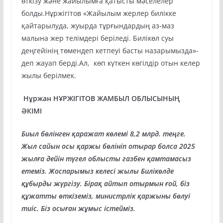
өткізу және жайылымға қатысты мәселелер
болды.Нұржігітов «Жайылым жерлер билікке
қайтарылуда, жуырда тұрғындардың аз-маз
малына жер телімдері беріледі. Билікөл суы
деңгейінің төмендеп кетпеуі басты назарымызда»-
деп жауап берді.Ал, көп күткен көгілдір отын келер
жылы берілмек.
Нұржан НҰРЖІГІТОВ ЖАМБЫЛ ОБЛЫСЫНЫҢ
ӘКІМІ
Биыл бөлінген қаражат көлемі 8,2 млрд. теңге.
Жыл сайын осы қаржы бөлініп отырар болса 2025
жылға дейін түгел облысты газбен қамтамасыз
етеміз. Жоспарымыз келесі жылы Билікөлде
құбырды жүргізу. Бірақ айтып отырмын ғой, біз
құжатты өткіземіз, министрлік қаржыны бөлуі
тиіс. Біз осыған жұмыс істейміз.