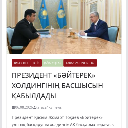
BASTY BET
BILİK
JAŃALYQTAR
TARAZ 24 ONLINE KZ
ПРЕЗИДЕНТ «БӘЙТЕРЕК»
ХОЛДИНГІНІҢ БАСШЫСЫН
ҚАБЫЛДАДЫ
06.08.2026
taraz24kz_news
Президент Қасым-Жомарт Тоқаев «Бәйтерек»
ұлттық басқарушы холдингі» АҚ басқарма төрағасы