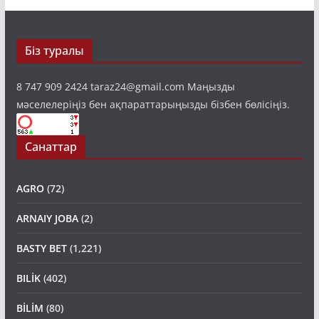
Біз туралы
8 747 909 2424 taraz24@gmail.com Маңызды
мәселелеріңіз бен ақпараттарыңызды бізбен бөлісіңіз.
Санаттар
AGRO
(72)
ARNAIY JOBA
(2)
BASTY BET
(1,221)
BILİK
(402)
BİLİM
(80)