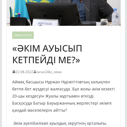
JAŃALYQTAR
«ӘКІМ АУЫСЫП
КЕТПЕЙДІ МЕ?»
22.08.2022
taraz24kz_news
Аймақ басшысы Нұржан Нұржігітовтың халықпен
бетпе-бет жүздесуі жалғасуда. Бұл жолы әкім кезекті
20-шы кездесуін Жуалы жұртымен өткізді.
Басқосуда Батыр Бауыржанның жерлестері әкімге
қандай мәселелерін айтты?
Әкім әуеліБилікөл ауылдық округінің орталығы,