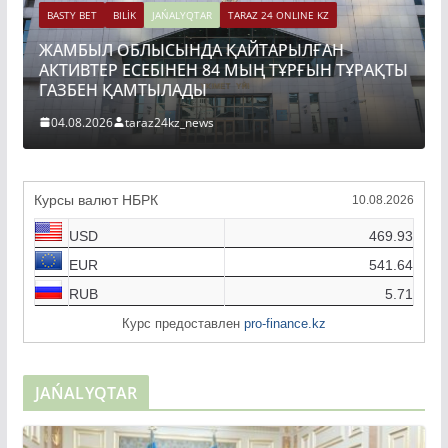
BASTY BET
BILİK
JAŃALYQTAR
TARAZ 24 ONLINE KZ
ЖАМБЫЛ ОБЛЫСЫНДА ҚАЙТАРЫЛҒАН
АКТИВТЕР ЕСЕБІНЕН 84 МЫҢ ТҰРҒЫН ТҰРАҚТЫ
ГАЗБЕН ҚАМТЫЛАДЫ
04.08.2026
taraz24kz_news
Курсы валют НБРК
10.08.2026
USD
469.93
EUR
541.64
RUB
5.71
Курс предоставлен
pro-finance.kz
JAŃALYQTAR