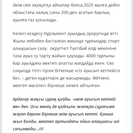
Әкім сөзі ақиқатқа айналар болса,2025 жылға дейін
облыстағы халық саны 200-ден асатын барлық
ауылға газ қосылады.
Келесі кездесу Нұрлыкент ауылдық оркругінде өтті.
Жылы лебізбен басталған жиында тұрғындар спорт
алаңшасын салу, округтегі Түктібай елді мекеніне
таза ауыз су тарту жайын қаузады. 4000 тұрғыны
бар ауылдағы мектеп апатты жағдайда екен. Сөз
соңында тіпті тірлік біткенше «сіз ауысып кетпейсіз
бе», – деген күдіктерін де жасырмады. Өйткені,
мектеп мәселесі бірнеше әкімге айтылған.
Ардагер жақсы сұрақ қойды, «әкім ауысып кетпей
ме» деп. Осы менің де қойғылы жатқан сқрағыма
жауап берген бірнеше әкім ауысып кетті. Қанша
жыл болды, мектеп артындағы ойын алаңшасы әлі
соғылмады…///