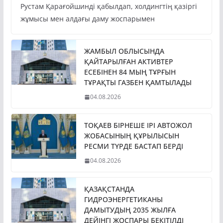
Рустам Қарағойшинді қабылдап, холдингтің қазіргі
жұмысы мен алдағы даму жоспарымен
ЖАМБЫЛ ОБЛЫСЫНДА
ҚАЙТАРЫЛҒАН АКТИВТЕР
ЕСЕБІНЕН 84 МЫҢ ТҰРҒЫН
ТҰРАҚТЫ ГАЗБЕН ҚАМТЫЛАДЫ
04.08.2026
ТОҚАЕВ БІРНЕШЕ ІРІ АВТОЖОЛ
ЖОБАСЫНЫҢ ҚҰРЫЛЫСЫН
РЕСМИ ТҮРДЕ БАСТАП БЕРДІ
04.08.2026
ҚАЗАҚСТАНДА
ГИДРОЭНЕРГЕТИКАНЫ
ДАМЫТУДЫҢ 2035 ЖЫЛҒА
ДЕЙІНГІ ЖОСПАРЫ БЕКІТІЛДІ