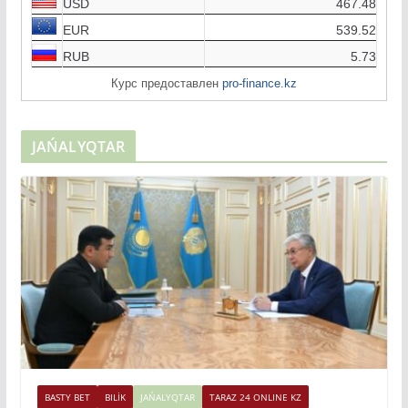
USD
467.48
EUR
539.52
RUB
5.73
Курс предоставлен
pro-finance.kz
JAŃALYQTAR
BASTY BET
BILİK
JAŃALYQTAR
TARAZ 24 ONLINE KZ