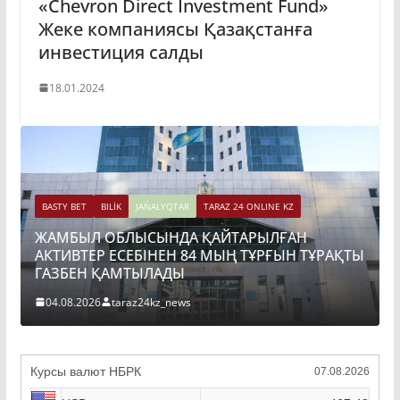
«Chevron Direct Investment Fund»
Жеке компаниясы Қазақстанға
инвестиция салды
18.01.2024
BASTY BET
BILİK
JAŃALYQTAR
TARAZ 24 ONLINE KZ
ЖАМБЫЛ ОБЛЫСЫНДА ҚАЙТАРЫЛҒАН
АКТИВТЕР ЕСЕБІНЕН 84 МЫҢ ТҰРҒЫН ТҰРАҚТЫ
ГАЗБЕН ҚАМТЫЛАДЫ
04.08.2026
taraz24kz_news
Курсы валют НБРК
07.08.2026