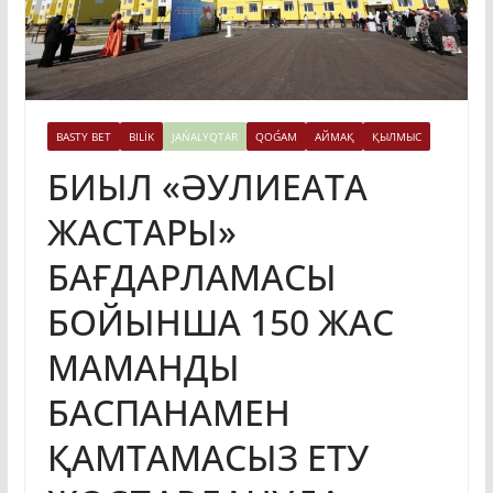
BASTY BET
BILİK
JAŃALYQTAR
QOǴAM
АЙМАҚ
ҚЫЛМЫС
БИЫЛ «ӘУЛИЕАТА
ЖАСТАРЫ»
БАҒДАРЛАМАСЫ
БОЙЫНША 150 ЖАС
МАМАНДЫ
БАСПАНАМЕН
ҚАМТАМАСЫЗ ЕТУ