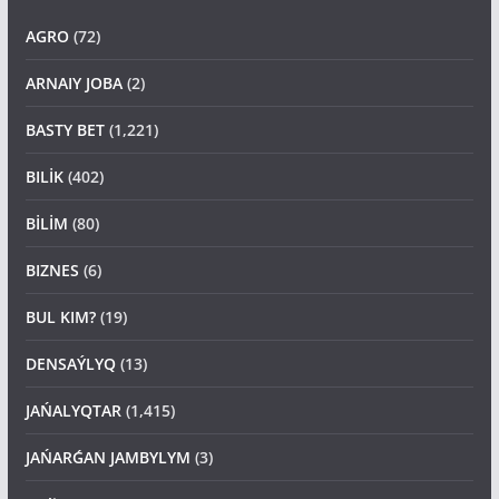
AGRO
(72)
ARNAIY JOBA
(2)
BASTY BET
(1,221)
BILİK
(402)
BİLİM
(80)
BIZNES
(6)
BUL KIM?
(19)
DENSAÝLYQ
(13)
JAŃALYQTAR
(1,415)
JAŃARǴAN JAMBYLYM
(3)