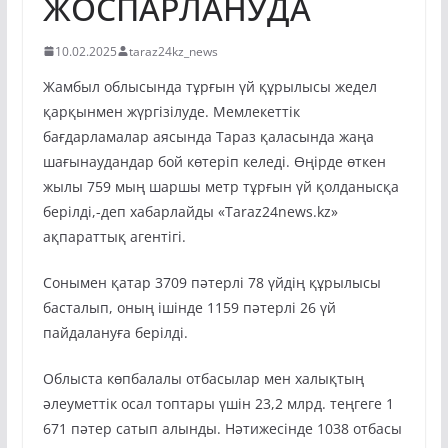
ЖОСПАРЛАНУДА
10.02.2025
taraz24kz_news
Жамбыл облысында тұрғын үй құрылысы жедел
қарқынмен жүргізілуде. Мемлекеттік
бағдарламалар аясында Тараз қаласында жаңа
шағынаудандар бой көтеріп келеді. Өңірде өткен
жылы 759 мың шаршы метр тұрғын үй қолданысқа
берілді,-деп хабарлайды «Taraz24news.kz»
ақпараттық агентігі.
Сонымен қатар 3709 пәтерлі 78 үйдің құрылысы
басталып, оның ішінде 1159 пәтерлі 26 үй
пайдалануға берілді.
Облыста көпбалалы отбасылар мен халықтың
әлеуметтік осал топтары үшін 23,2 млрд. теңгеге 1
671 пәтер сатып алынды. Нәтижесінде 1038 отбасы