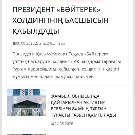
ПРЕЗИДЕНТ «БӘЙТЕРЕК»
ХОЛДИНГІНІҢ БАСШЫСЫН
ҚАБЫЛДАДЫ
06.08.2026
taraz24kz_news
Президент Қасым-Жомарт Тоқаев «Бәйтерек»
ұлттық басқарушы холдингі» АҚ басқарма төрағасы
Рустам Қарағойшинді қабылдап, холдингтің қазіргі
жұмысы мен алдағы даму жоспарымен
ЖАМБЫЛ ОБЛЫСЫНДА
ҚАЙТАРЫЛҒАН АКТИВТЕР
ЕСЕБІНЕН 84 МЫҢ ТҰРҒЫН
ТҰРАҚТЫ ГАЗБЕН ҚАМТЫЛАДЫ
04.08.2026