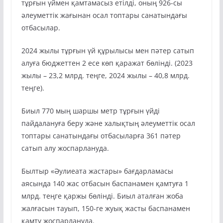
тұрғын үймен қамтамасыз етілді, оның 926-сы
әлеуметтік жағынан осал топтары санатындағы
отбасылар.
2024 жылы тұрғын үй құрылысы мен пәтер сатып
алуға бюджеттен 2 есе көп қаражат бөлінді. (2023
жылы – 23,2 млрд. теңге, 2024 жылы – 40,8 млрд.
теңге).
Биыл 770 мың шаршы метр тұрғын үйді
пайдалануға беру және халықтың әлеуметтік осал
топтары санатындағы отбасыларға 361 пәтер
сатып алу жоспарлануда.
Былтыр «Әулиеата жастары» бағдарламасы
аясында 140 жас отбасын баспанамен қамтуға 1
млрд. теңге қаржы бөлінді. Биыл аталған жоба
жалғасын тауып, 150-ге жуық жасты баспанамен
қамту жоспарлануда.