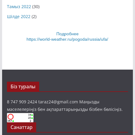
Тамыз 2022
(30)
Шілде 2022
(2)
Подробнее
https://world-weather.ru/pogoda/russia/ufa/
Біз туралы
8 747 909 2424 taraz24@gmail.com Маңызды
мәселелеріңіз бен ақпараттарыңызды бізбен бөлісіңіз.
Санаттар