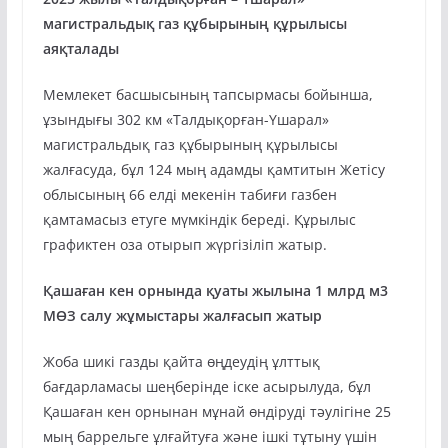
магистральдық газ құбырының құрылысы
аяқталады
Мемлекет басшысының тапсырмасы бойынша,
ұзындығы 302 км «Талдықорған-Үшарал»
магистральдық газ құбырының құрылысы
жалғасуда, бұл 124 мың адамды қамтитын Жетісу
облысының 66 елді мекенін табиғи газбен
қамтамасыз етуге мүмкіндік береді. Құрылыс
графиктен оза отырып жүргізіліп жатыр.
Қашаған кен орнында қуаты жылына 1 млрд м3
МӨЗ салу жұмыстары жалғасып жатыр
Жоба шикі газды қайта өңдеудің ұлттық
бағдарламасы шеңберінде іске асырылуда, бұл
Қашаған кен орнынан мұнай өндіруді тәулігіне 25
мың баррельге ұлғайтуға және ішкі тұтыну үшін