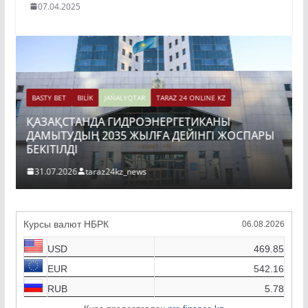
07.04.2025
BASTY BET
BILİK
JAŃALYQTAR
TARAZ 24 ONLINE KZ
ҚАЗАҚСТАНДА ГИДРОЭНЕРГЕТИКАНЫ
ДАМЫТУДЫҢ 2035 ЖЫЛҒА ДЕЙІНГІ ЖОСПАРЫ
БЕКІТІЛДІ
31.07.2026
taraz24kz_news
Курсы валют НБРК
06.08.2026
USD
469.85
EUR
542.16
RUB
5.78