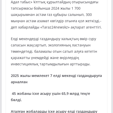
Адал табыс» Ұлттық құрылтайдың отырысындағы
тапсырмасы бойынша 2024 жылы 1 700
шақырымнан астам газ құбыры салынып, 300
мыңнан астам азамат көгілдір отынға қол жеткізді,-
деп хабарлайды «Taraz24newskz» ақпарат агенттігі.
Елді мекендерді газдандыру халықтың өмір сүру
сапасын жақсартып, экологияның ластануын
төмендетеді, баламалы отын сатып алуға кететін
қаражатты үнемдейді және өңірлердің
инвестициялық тартымдылығын арттырады.
2025 жылы мемлекет 7 елді мекенді газдандыруға
арналған
45 жобаны іске асыру үшін 65,9 млрд теңге
бөлді.
Аталған жобаларды іске асыру елді газдандыру