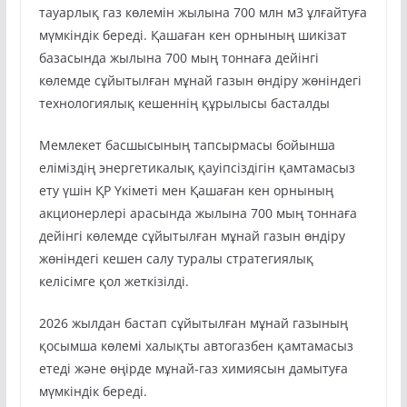
тауарлық газ көлемін жылына 700 млн м3 ұлғайтуға
мүмкіндік береді. Қашаған кен орнының шикізат
базасында жылына 700 мың тоннаға дейінгі
көлемде сұйытылған мұнай газын өндіру жөніндегі
технологиялық кешеннің құрылысы басталды
Мемлекет басшысының тапсырмасы бойынша
еліміздің энергетикалық қауіпсіздігін қамтамасыз
ету үшін ҚР Үкіметі мен Қашаған кен орнының
акционерлері арасында жылына 700 мың тоннаға
дейінгі көлемде сұйытылған мұнай газын өндіру
жөніндегі кешен салу туралы стратегиялық
келісімге қол жеткізілді.
2026 жылдан бастап сұйытылған мұнай газының
қосымша көлемі халықты автогазбен қамтамасыз
етеді және өңірде мұнай-газ химиясын дамытуға
мүмкіндік береді.