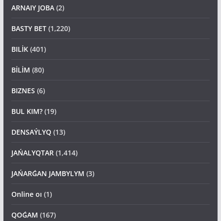
ARNAIY JOBA
(2)
BASTY BET
(1,220)
BILİK
(401)
BİLİM
(80)
BIZNES
(6)
BUL KIM?
(19)
DENSAÝLYQ
(13)
JAŃALYQTAR
(1,414)
JAŃARǴAN JAMBYLYM
(3)
Online oı
(1)
QOǴAM
(167)