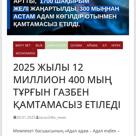
BASTY BET
BILİK
JAŃALYQTAR
QOǴAM
АЙМАҚ
ЕЛ
КЕРЕК
ЭКОНОМИКА
2025 ЖЫЛЫ 12
МИЛЛИОН 400 МЫҢ
ТҰРҒЫН ГАЗБЕН
ҚАМТАМАСЫЗ ЕТІЛЕДІ
20.01.2025
taraz24kz_news
Мемлекет басшысының «Адал адам – Адал еңбек –