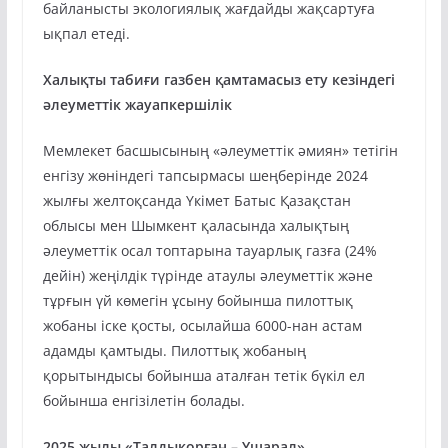
байланысты экологиялық жағдайды жақсартуға
ықпал етеді.
Халықты табиғи газбен қамтамасыз ету кезіндегі
әлеуметтік жауапкершілік
Мемлекет басшысының «әлеуметтік әмиян» тетігін
енгізу жөніндегі тапсырмасы шеңберінде 2024
жылғы желтоқсанда Үкімет Батыс Қазақстан
облысы мен Шымкент қаласында халықтың
әлеуметтік осал топтарына тауарлық газға (24%
дейін) жеңілдік түрінде атаулы әлеуметтік және
тұрғын үй көмегін ұсыну бойынша пилоттық
жобаны іске қосты, осылайша 6000-нан астам
адамды қамтыды. Пилоттық жобаның
қорытындысы бойынша аталған тетік бүкіл ел
бойынша енгізілетін болады.
2025 жылы «Талдықорған – Үшарал»