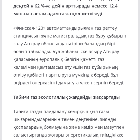
деңгейін 62 %-ға дейін арттырады немесе 12,4
млн-нан астам адам газға қол жеткізеді.
«Финская-120» автоматтандырылған газ реттеу
станциясын және магистральдық газ бұру құбырын
салу Атырау облысындағы ірі жобалардың бірі
болып табылады. Бұл жобаны іске асыру Атырау
қаласының еуропалық бөлігін қажетті газ
көлемімен қамтамасыз ету үшін газ құбырының
өткізу қабілетін арттыруға мүмкіндік береді, бұл
өңірдегі өнеркәсіпті дамытуға үлкен серпін береді.
Табиғи газ экологиялық жағдайды жақсартады
Табиғи газды пайдалану көмірқышқыл газы
шығарындыларының төмен деңгейіне, зиянды
қоспалардың болмауына және көмір мен мазутпен
салыстырғанда жоғары энергетикалық тиімділікке