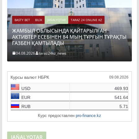
BASTY BET
BILİK
JAŃALYQTAR
TARAZ 24 ONLINE KZ
ЖАМБЫЛ ОБЛЫСЫНДА ҚАЙТАРЫЛҒАН
АКТИВТЕР ЕСЕБІНЕН 84 МЫҢ ТҰРҒЫН ТҰРАҚТЫ
ГАЗБЕН ҚАМТЫЛАДЫ
04.08.2026
taraz24kz_news
Курсы валют НБРК
09.08.2026
USD
469.93
EUR
541.64
RUB
5.71
Курс предоставлен
pro-finance.kz
JAŃALYQTAR