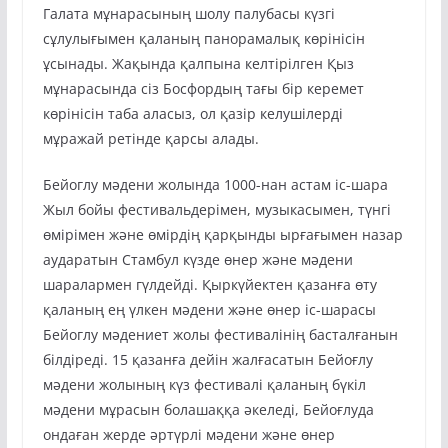
Галата мұнарасының шолу палубасы күзгі
сұлулығымен қаланың панорамалық көрінісін
ұсынады. Жақында қалпына келтірілген Қыз
мұнарасында сіз Босфордың тағы бір керемет
көрінісін таба аласыз, ол қазір келушілерді
мұражай ретінде қарсы алады.
Бейоглу мәдени жолында 1000-нан астам іс-шара
Жыл бойы фестивальдерімен, музыкасымен, түнгі
өмірімен және өмірдің қарқынды ырғағымен назар
аударатын Стамбул күзде өнер және мәдени
шаралармен гүлдейді. Қыркүйектен қазанға өту
қаланың ең үлкен мәдени және өнер іс-шарасы
Бейоглу мәдениет жолы фестивалінің басталғанын
білдіреді. 15 қазанға дейін жалғасатын Бейоғлу
мәдени жолының күз фестивалі қаланың бүкіл
мәдени мұрасын болашаққа әкеледі, Бейоғлуда
ондаған жерде әртүрлі мәдени және өнер