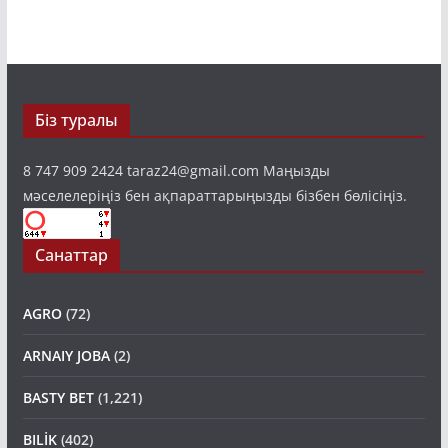
Біз туралы
8 747 909 2424 taraz24@gmail.com Маңызды
мәселелеріңіз бен ақпараттарыңызды бізбен бөлісіңіз.
Санаттар
AGRO
(72)
ARNAIY JOBA
(2)
BASTY BET
(1,221)
BILİK
(402)