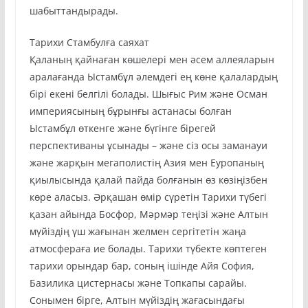
шабыттандырады.
Тарихи Стамбулға саяхат
Қаланың қайнаған көшелері мен әсем аллеяларын
аралағанда Ыстамбұл әлемдегі ең көне қалалардың
бірі екені белгілі болады. Шығыс Рим және Осман
империясының бұрынғы астанасы болған
Ыстамбұл өткенге және бүгінге бірегей
перспективаны ұсынады – және сіз осы заманауи
және жарқын мегаполистің Азия мен Еуропаның
қиылысында қалай пайда болғанын өз көзіңізбен
көре аласыз. Әрқашан өмір сүретін Тарихи түбегі
қазан айында Босфор, Мәрмәр теңізі және Алтын
мүйіздің үш жағынан желмен сергітетін жаңа
атмосфераға ие болады. Тарихи түбекте көптеген
тарихи орындар бар, соның ішінде Айя София,
Базилика цистернасы және Топкапы сарайы.
Сонымен бірге, Алтын мүйіздің жағасындағы