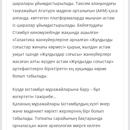
шаралары ұйымдастырылады. Таксим алаңындағы
таңғажайып Ататүрік мәдени орталығын (AKM) қоса
алғанда, көптеген платформаларда мыңнан астам
іс-шаралар ұйымдастырылады. Бейоғлудағы
Стамбул киномузейінде жақында ашылған
«Галактика жанкүйерлеріне арналған «Жұлдызды
соғыстар жинағы көрмесі» қырық жылдан астам
уақыт ішінде «Жұлдыздар соғысы» жанкүйерлері
жасаған алты жүзден астам «Жұлдызды соғыстар»
артефактілерін біріктіретін ең ауқымды көрме
болып табылады.
Күзде Ыстамбұл мұражайларына бару – бұл
өзгертетін тәжірибе…
Қаланың мұражайлары Ыстамбұлдың күзгі өнер
және мәдениет көрікті жерлерінің бірі болып
табылады. Топкапы сарайының бақтарында
орналасқан және археология өмірге келген