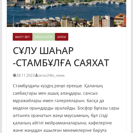
BASTY BET
JAŃALYQTAR
ӘЛЕМ
СҰЛУ ШАҺАР
-СТАМБҰЛҒА САЯХАТ
28.11.2023
taraz24kz_news
Cтамбұлдағы күздің реңкі ерекше. Қаланың
саябақтары мен ашық алаңдары, сансыз
мұражайлары имен галереяларын, басқа да
мәдени орындарды аралайды. Босфор бұғазы сары
алтынға оранатын жаңа маусымның, бұл сізді
қаланың әйгілі мейрамханаларына, кафелеріне
және жаңадан ашылған мекемелеріне баруға