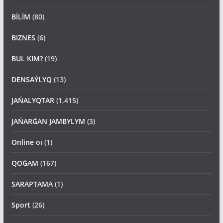
BİLİM
(80)
BIZNES
(6)
BUL KIM?
(19)
DENSAÝLYQ
(13)
JAŃALYQTAR
(1,415)
JAŃARǴAN JAMBYLYM
(3)
Online oı
(1)
QOǴAM
(167)
SARAPTAMA
(1)
Sport
(26)