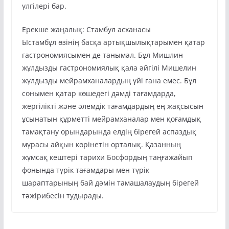
үлгілері бар.
Ерекше жаңалық: Стамбул асханасы
Ыстамбұл өзінің басқа артықшылықтарымен қатар
гастрономиясымен де танымал. Бұл Мишлин
жұлдызды гастрономиялық қала әйгілі Мишелин
жұлдызды мейрамханалардың үйі ғана емес. Бұл
сонымен қатар көшедегі дәмді тағамдарда,
жергілікті және әлемдік тағамдардың ең жақсысын
ұсынатын құрметті мейрамханалар мен қоғамдық
тамақтану орындарында елдің бірегей аспаздық
мұрасы айқын көрінетін орталық. Қазанның
жұмсақ кештері тарихи Босфордың таңғажайып
фонында түрік тағамдары мен түрік
шараптарының бай дәмін тамашалаудың бірегей
тәжірибесін тудырады.