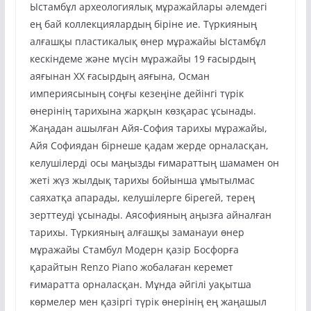
Ыстамбұл археологиялық мұражайлары әлемдегі
ең бай коллекциялардың біріне ие. Түркияның
алғашқы пластикалық өнер мұражайы Ыстамбұл
кескіндеме және мүсін мұражайы 19 ғасырдың
аяғынан ХХ ғасырдың аяғына, Осман
империясының соңғы кезеңіне дейінгі түрік
өнерінің тарихына жарқын көзқарас ұсынады.
Жаңадан ашылған Айя-София тарихы мұражайы,
Айя Софиядан бірнеше қадам жерде орналасқан,
келушілерді осы маңызды ғимараттың шамамен он
жеті жүз жылдық тарихы бойынша ұмытылмас
саяхатқа апарады, келушілерге бірегей, терең
зерттеуді ұсынады. Аясофияның аңызға айналған
тарихы. Түркияның алғашқы заманауи өнер
мұражайы Стамбул Модерн қазір Босфорға
қарайтын Renzo Piano жобалаған керемет
ғимаратта орналасқан. Мұнда әйгілі уақытша
көрмелер мен қазіргі түрік өнерінің ең жаңашыл