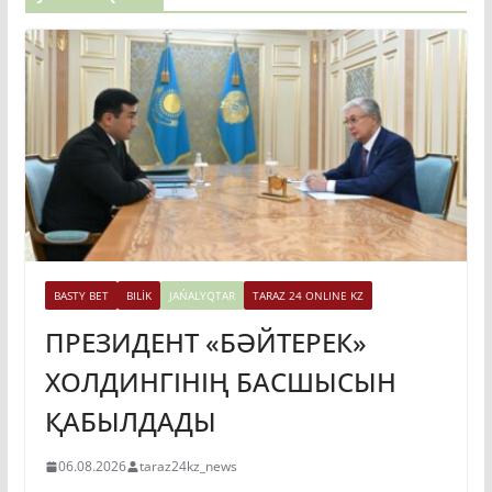
BASTY BET
BILİK
JAŃALYQTAR
TARAZ 24 ONLINE KZ
ПРЕЗИДЕНТ «БӘЙТЕРЕК»
ХОЛДИНГІНІҢ БАСШЫСЫН
ҚАБЫЛДАДЫ
06.08.2026
taraz24kz_news