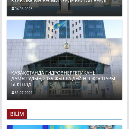
ҚҰРЫЛЫСЫН РЕСМИ ТҮРДЕ БАСТАП БЕРДІ
04.08.2026
ҚАЗАҚСТАНДА ГИДРОЭНЕРГЕТИКАНЫ
ДАМЫТУДЫҢ 2035 ЖЫЛҒА ДЕЙІНГІ ЖОСПАРЫ
БЕКІТІЛДІ
31.07.2026
BİLİM