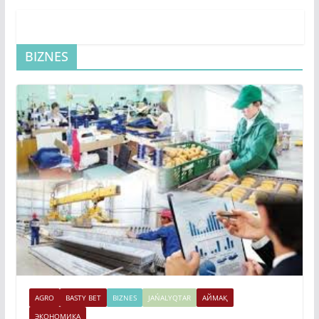
BIZNES
AGRO
BASTY BET
BIZNES
JAŃALYQTAR
АЙМАҚ
ЭКОНОМИКА