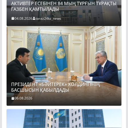
АКТИВТЕР ЕСЕБІНЕН 84 МЫҢ ТҰРҒЫН ТҰРАҚТЫ
ГАЗБЕН ҚАМТЫЛАДЫ
04.08.2026
taraz24kz_news
ПРЕЗИДЕНТ «БӘЙТЕРЕК» ХОЛДИНГІНІҢ
БАСШЫСЫН ҚАБЫЛДАДЫ
06.08.2026