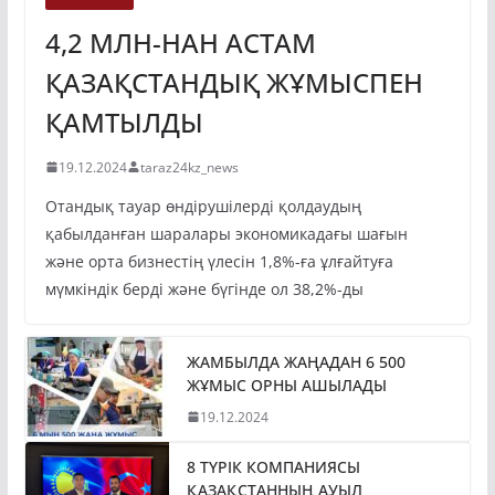
4,2 МЛН-НАН АСТАМ
ҚАЗАҚСТАНДЫҚ ЖҰМЫСПЕН
ҚАМТЫЛДЫ
19.12.2024
taraz24kz_news
Отандық тауар өндірушілерді қолдаудың
қабылданған шаралары экономикадағы шағын
және орта бизнестің үлесін 1,8%-ға ұлғайтуға
мүмкіндік берді және бүгінде ол 38,2%-ды
ЖАМБЫЛДА ЖАҢАДАН 6 500
ЖҰМЫС ОРНЫ АШЫЛАДЫ
19.12.2024
8 ТҮРІК КОМПАНИЯСЫ
ҚАЗАҚСТАННЫҢ АУЫЛ