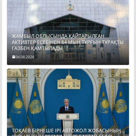
ЖАМБЫЛ ОБЛЫСЫНДА ҚАЙТАРЫЛҒАН
АКТИВТЕР ЕСЕБІНЕН 84 МЫҢ ТҰРҒЫН ТҰРАҚТЫ
ГАЗБЕН ҚАМТЫЛАДЫ
04.08.2026
ТОҚАЕВ БІРНЕШЕ ІРІ АВТОЖОЛ ЖОБАСЫНЫҢ