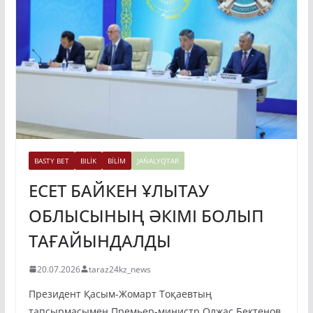
BASTY BET
BILİK
BİLİM
JAŃALYQTAR
ЕСЕТ БАЙКЕН ҰЛЫТАУ
ОБЛЫСЫНЫҢ ӘКІМІ БОЛЫП
ТАҒАЙЫНДАЛДЫ
20.07.2026
taraz24kz_news
Президент Қасым-Жомарт Тоқаевтың
тапсырмасымен Премьер-министр Олжас Бектенов