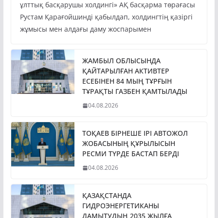
ұлттық басқарушы холдингі» АҚ басқарма төрағасы
Рустам Қарағойшинді қабылдап, холдингтің қазіргі
жұмысы мен алдағы даму жоспарымен
ЖАМБЫЛ ОБЛЫСЫНДА
ҚАЙТАРЫЛҒАН АКТИВТЕР
ЕСЕБІНЕН 84 МЫҢ ТҰРҒЫН
ТҰРАҚТЫ ГАЗБЕН ҚАМТЫЛАДЫ
04.08.2026
ТОҚАЕВ БІРНЕШЕ ІРІ АВТОЖОЛ
ЖОБАСЫНЫҢ ҚҰРЫЛЫСЫН
РЕСМИ ТҮРДЕ БАСТАП БЕРДІ
04.08.2026
ҚАЗАҚСТАНДА
ГИДРОЭНЕРГЕТИКАНЫ
ДАМЫТУДЫҢ 2035 ЖЫЛҒА