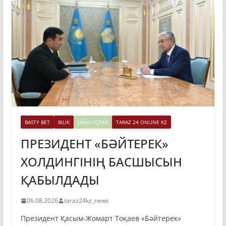
BASTY BET
BILİK
JAŃALYQTAR
TARAZ 24 ONLINE KZ
ПРЕЗИДЕНТ «БӘЙТЕРЕК»
ХОЛДИНГІНІҢ БАСШЫСЫН
ҚАБЫЛДАДЫ
06.08.2026
taraz24kz_news
Президент Қасым-Жомарт Тоқаев «Бәйтерек»