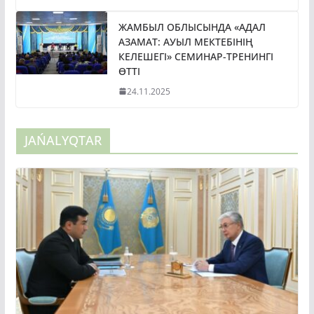
ЖАМБЫЛ ОБЛЫСЫНДА «АДАЛ
АЗАМАТ: АУЫЛ МЕКТЕБІНІҢ
КЕЛЕШЕГІ» СЕМИНАР-ТРЕНИНГІ
ӨТТІ
24.11.2025
JAŃALYQTAR