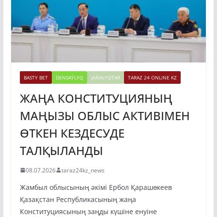
BASTY BET
DENSAÝLYQ
JAŃALYQTAR
TARAZ 24 ONLINE KZ
ЖАҢА КОНСТИТУЦИЯНЫҢ
МАҢЫЗЫ ОБЛЫС АКТИВІМЕН
ӨТКЕН КЕЗДЕСУДЕ
ТАЛҚЫЛАНДЫ
08.07.2026
taraz24kz_news
Жамбыл облысының әкімі Ербол Қарашөкеев
Қазақстан Республикасының жаңа
Конституциясының заңды күшіне енуіне