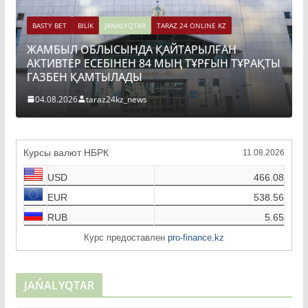
BASTY BET
BILİK
JAŃALYQTAR
TARAZ 24 ONLINE KZ
ЖАМБЫЛ ОБЛЫСЫНДА ҚАЙТАРЫЛҒАН
АКТИВТЕР ЕСЕБІНЕН 84 МЫҢ ТҰРҒЫН ТҰРАҚТЫ
ГАЗБЕН ҚАМТЫЛАДЫ
04.08.2026
taraz24kz_news
Курсы валют НБРК
11.08.2026
USD
466.08
EUR
538.56
RUB
5.65
Курс предоставлен
pro-finance.kz
JAŃALYQTAR