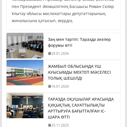
пен Президент Әкімшілігінің Басшысы Роман Скляр
Ұлытау облысы мәслихаттары депутаттарының
жиналысына қатысып, өңірдің
Заң мен тәртіп: Таразда әкелер
форумы өтті
29.01.2026
ЖАМБЫЛ ОБЛЫСЫНДА ҮШ
АУЫСЫМДЫ МЕКТЕП МӘСЕЛЕСІ
ТОЛЫҚ ШЕШІЛДІ
16.01.2026
ТАРАЗДА ОҚУШЫЛАР АРАСЫНДА
ҚҰҚЫҚТЫҚ САУАТТЫЛЫҚТЫ
АРТТЫРУҒА БАҒЫТТАЛҒАН ІС-
ШАРА ӨТТІ
25.11.2025