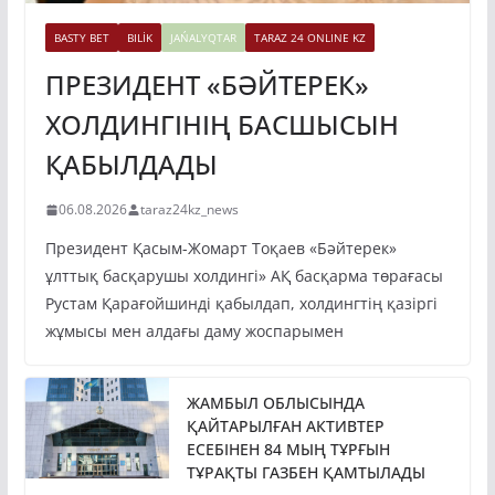
BASTY BET
BILİK
JAŃALYQTAR
TARAZ 24 ONLINE KZ
ПРЕЗИДЕНТ «БӘЙТЕРЕК»
ХОЛДИНГІНІҢ БАСШЫСЫН
ҚАБЫЛДАДЫ
06.08.2026
taraz24kz_news
Президент Қасым-Жомарт Тоқаев «Бәйтерек»
ұлттық басқарушы холдингі» АҚ басқарма төрағасы
Рустам Қарағойшинді қабылдап, холдингтің қазіргі
жұмысы мен алдағы даму жоспарымен
ЖАМБЫЛ ОБЛЫСЫНДА
ҚАЙТАРЫЛҒАН АКТИВТЕР
ЕСЕБІНЕН 84 МЫҢ ТҰРҒЫН
ТҰРАҚТЫ ГАЗБЕН ҚАМТЫЛАДЫ