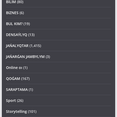
BİLİM
(80)
BIZNES
(6)
BUL KIM?
(19)
DENSAÝLYQ
(13)
JAŃALYQTAR
(1,415)
JAŃARǴAN JAMBYLYM
(3)
Online oı
(1)
QOǴAM
(167)
SARAPTAMA
(1)
Sport
(26)
Storytelling
(101)