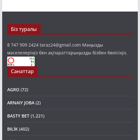
Біз туралы
8 747 909 2424 taraz24@gmail.com Маңызды
мәселелеріңіз бен ақпараттарыңызды бізбен бөлісіңіз.
Санаттар
AGRO
(72)
ARNAIY JOBA
(2)
BASTY BET
(1,221)
BILİK
(402)