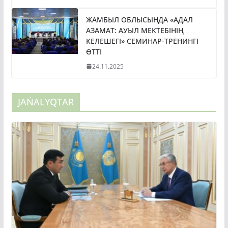
ЖАМБЫЛ ОБЛЫСЫНДА «АДАЛ
АЗАМАТ: АУЫЛ МЕКТЕБІНІҢ
КЕЛЕШЕГІ» СЕМИНАР-ТРЕНИНГІ
ӨТТІ
24.11.2025
JAŃALYQTAR