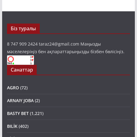
Біз туралы
8 747 909 2424 taraz24@gmail.com Маңызды
мәселелеріңіз бен ақпараттарыңызды бізбен бөлісіңіз.
Санаттар
AGRO
(72)
ARNAIY JOBA
(2)
BASTY BET
(1,221)
BILİK
(402)