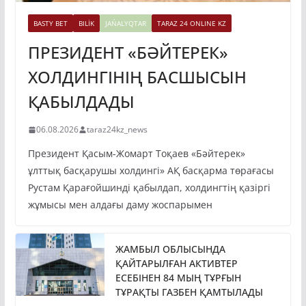
BASTY BET
BILİK
JAŃALYQTAR
TARAZ 24 ONLINE KZ
ПРЕЗИДЕНТ «БӘЙТЕРЕК»
ХОЛДИНГІНІҢ БАСШЫСЫН
ҚАБЫЛДАДЫ
06.08.2026
taraz24kz_news
Президент Қасым-Жомарт Тоқаев «Бәйтерек»
ұлттық басқарушы холдингі» АҚ басқарма төрағасы
Рустам Қарағойшинді қабылдап, холдингтің қазіргі
жұмысы мен алдағы даму жоспарымен
ЖАМБЫЛ ОБЛЫСЫНДА
ҚАЙТАРЫЛҒАН АКТИВТЕР
ЕСЕБІНЕН 84 МЫҢ ТҰРҒЫН
ТҰРАҚТЫ ГАЗБЕН ҚАМТЫЛАДЫ