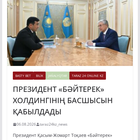
BASTY BET
BILİK
JAŃALYQTAR
TARAZ 24 ONLINE KZ
ПРЕЗИДЕНТ «БӘЙТЕРЕК»
ХОЛДИНГІНІҢ БАСШЫСЫН
ҚАБЫЛДАДЫ
06.08.2026
taraz24kz_news
Президент Қасым-Жомарт Тоқаев «Бәйтерек»