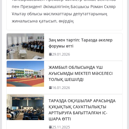
пен Президент Әкімшілігінің Басшысы Роман Скляр
Ұлытау облысы мәслихаттары депутаттарының
жиналысына қатысып, өңірдің
Заң мен тәртіп: Таразда әкелер
форумы өтті
29.01.2026
ЖАМБЫЛ ОБЛЫСЫНДА ҮШ
АУЫСЫМДЫ МЕКТЕП МӘСЕЛЕСІ
ТОЛЫҚ ШЕШІЛДІ
16.01.2026
ТАРАЗДА ОҚУШЫЛАР АРАСЫНДА
ҚҰҚЫҚТЫҚ САУАТТЫЛЫҚТЫ
АРТТЫРУҒА БАҒЫТТАЛҒАН ІС-
ШАРА ӨТТІ
25.11.2025