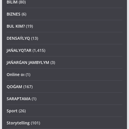
BİLİM
(80)
BIZNES
(6)
BUL KIM?
(19)
DENSAÝLYQ
(13)
JAŃALYQTAR
(1,415)
JAŃARǴAN JAMBYLYM
(3)
Online oı
(1)
QOǴAM
(167)
SARAPTAMA
(1)
Sport
(26)
Storytelling
(101)