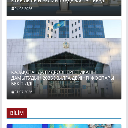
ҚҰРЫЛЫСЫН РЕСМИ ТҮРДЕ БАСТАП БЕРДІ
04.08.2026
ҚАЗАҚСТАНДА ГИДРОЭНЕРГЕТИКАНЫ
ДАМЫТУДЫҢ 2035 ЖЫЛҒА ДЕЙІНГІ ЖОСПАРЫ
БЕКІТІЛДІ
31.07.2026
BİLİM