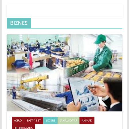
BIZNES
AGRO
BASTY BET
BIZNES
JAŃALYQTAR
АЙМАҚ
ЭКОНОМИКА