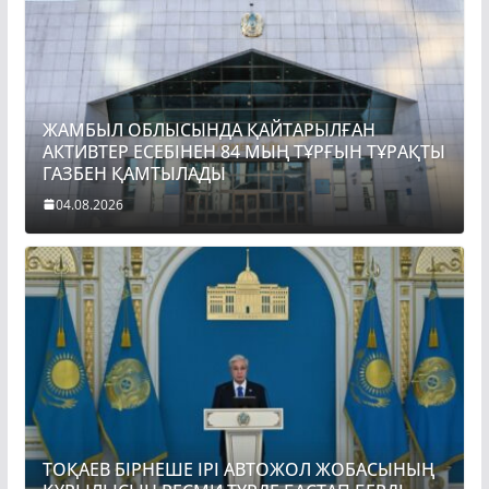
ЖАМБЫЛ ОБЛЫСЫНДА ҚАЙТАРЫЛҒАН
АКТИВТЕР ЕСЕБІНЕН 84 МЫҢ ТҰРҒЫН ТҰРАҚТЫ
ГАЗБЕН ҚАМТЫЛАДЫ
04.08.2026
ТОҚАЕВ БІРНЕШЕ ІРІ АВТОЖОЛ ЖОБАСЫНЫҢ