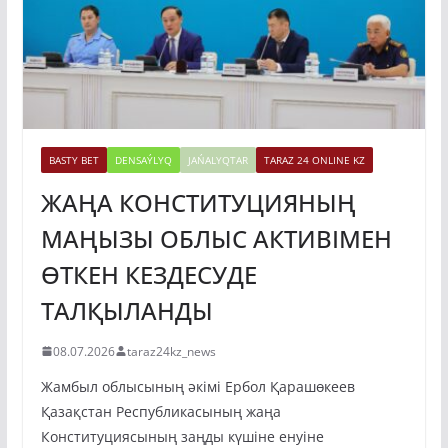
BASTY BET
DENSAÝLYQ
JAŃALYQTAR
TARAZ 24 ONLINE KZ
ЖАҢА КОНСТИТУЦИЯНЫҢ
МАҢЫЗЫ ОБЛЫС АКТИВІМЕН
ӨТКЕН КЕЗДЕСУДЕ
ТАЛҚЫЛАНДЫ
08.07.2026
taraz24kz_news
Жамбыл облысының әкімі Ербол Қарашөкеев
Қазақстан Республикасының жаңа
Конституциясының заңды күшіне енуіне