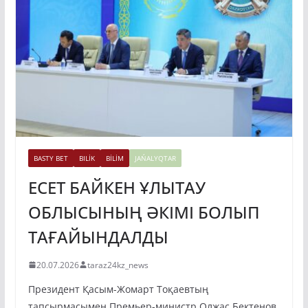
BASTY BET
BILİK
BİLİM
JAŃALYQTAR
ЕСЕТ БАЙКЕН ҰЛЫТАУ
ОБЛЫСЫНЫҢ ӘКІМІ БОЛЫП
ТАҒАЙЫНДАЛДЫ
20.07.2026
taraz24kz_news
Президент Қасым-Жомарт Тоқаевтың
тапсырмасымен Премьер-министр Олжас Бектенов