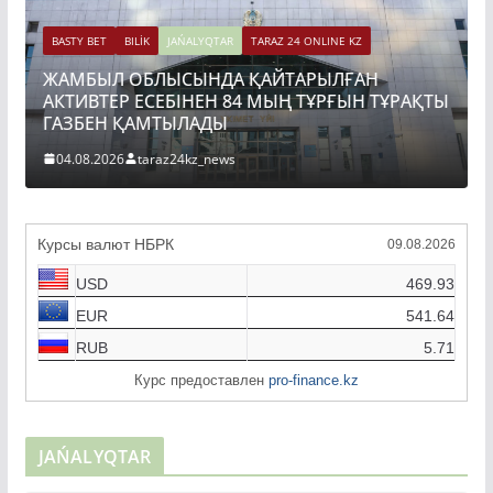
BASTY BET
BILİK
JAŃALYQTAR
TARAZ 24 ONLINE KZ
ЖАМБЫЛ ОБЛЫСЫНДА ҚАЙТАРЫЛҒАН
BASTY B
АКТИВТЕР ЕСЕБІНЕН 84 МЫҢ ТҰРҒЫН ТҰРАҚТЫ
ТОҚАЕ
ГАЗБЕН ҚАМТЫЛАДЫ
ҚҰРЫЛ
04.08.2026
taraz24kz_news
04.08.
Курсы валют НБРК
09.08.2026
USD
469.93
EUR
541.64
RUB
5.71
Курс предоставлен
pro-finance.kz
JAŃALYQTAR