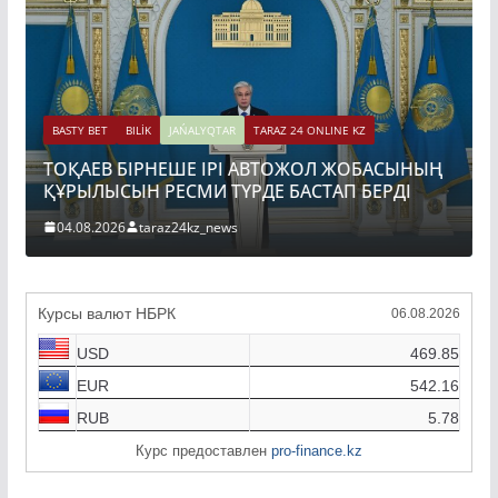
BASTY BET
BILİK
ҚАЗАҚСТАНДА
BILİK
JAŃALYQTAR
TARAZ 24 ONLINE KZ
ДАМЫТУДЫҢ 2
БІРНЕШЕ ІРІ АВТОЖОЛ ЖОБАСЫНЫҢ
БЕКІТІЛДІ
ЫН РЕСМИ ТҮРДЕ БАСТАП БЕРДІ
31.07.2026
tara
6
taraz24kz_news
Курсы валют НБРК
06.08.2026
USD
469.85
EUR
542.16
RUB
5.78
Курс предоставлен
pro-finance.kz
JAŃALYQTAR