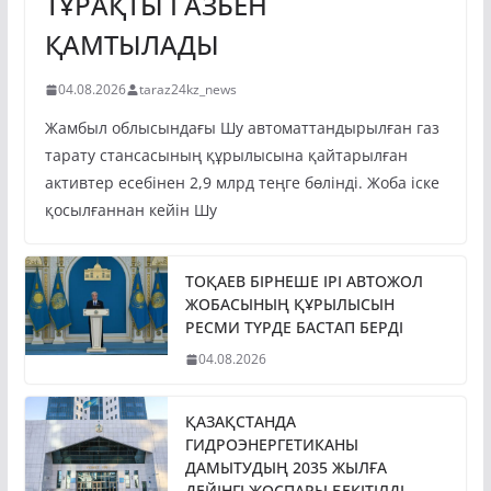
ҚАМТЫЛАДЫ
04.08.2026
taraz24kz_news
Жамбыл облысындағы Шу автоматтандырылған газ
тарату стансасының құрылысына қайтарылған
активтер есебінен 2,9 млрд теңге бөлінді. Жоба іске
қосылғаннан кейін Шу
ТОҚАЕВ БІРНЕШЕ ІРІ АВТОЖОЛ
ЖОБАСЫНЫҢ ҚҰРЫЛЫСЫН
РЕСМИ ТҮРДЕ БАСТАП БЕРДІ
04.08.2026
ҚАЗАҚСТАНДА
ГИДРОЭНЕРГЕТИКАНЫ
ДАМЫТУДЫҢ 2035 ЖЫЛҒА
ДЕЙІНГІ ЖОСПАРЫ БЕКІТІЛДІ