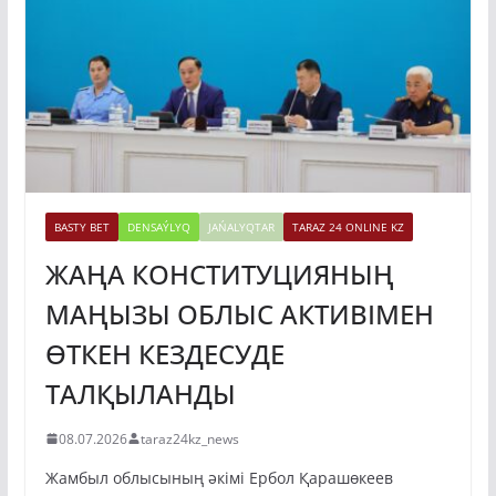
BASTY BET
DENSAÝLYQ
JAŃALYQTAR
TARAZ 24 ONLINE KZ
ЖАҢА КОНСТИТУЦИЯНЫҢ
МАҢЫЗЫ ОБЛЫС АКТИВІМЕН
ӨТКЕН КЕЗДЕСУДЕ
ТАЛҚЫЛАНДЫ
08.07.2026
taraz24kz_news
Жамбыл облысының әкімі Ербол Қарашөкеев
Қазақстан Республикасының жаңа