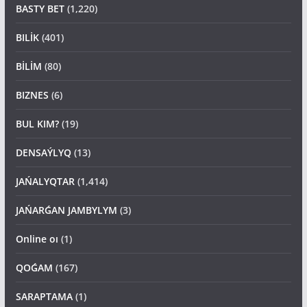
BILİK
(401)
BİLİM
(80)
BIZNES
(6)
BUL KIM?
(19)
DENSAÝLYQ
(13)
JAŃALYQTAR
(1,414)
JAŃARǴAN JAMBYLYM
(3)
Online oı
(1)
QOǴAM
(167)
SARAPTAMA
(1)
Sport
(26)