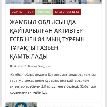
BASTY BET
BILİK
JAŃALYQTAR
TARAZ 24 ONLINE KZ
ЖАМБЫЛ ОБЛЫСЫНДА
ҚАЙТАРЫЛҒАН АКТИВТЕР
ЕСЕБІНЕН 84 МЫҢ ТҰРҒЫН
ТҰРАҚТЫ ГАЗБЕН
ҚАМТЫЛАДЫ
04.08.2026
taraz24kz_news
Жамбыл облысындағы Шу автоматтандырылған газ
тарату стансасының құрылысына қайтарылған
активтер есебінен 2,9 млрд теңге бөлінді. Жоба іске
қосылғаннан кейін Шу
ТОҚАЕВ БІРНЕШЕ ІРІ АВТОЖОЛ