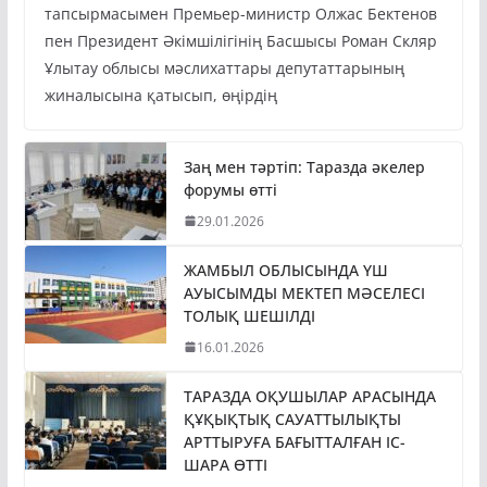
пен Президент Әкімшілігінің Басшысы Роман Скляр
Ұлытау облысы мәслихаттары депутаттарының
жиналысына қатысып, өңірдің
Заң мен тәртіп: Таразда әкелер
форумы өтті
29.01.2026
ЖАМБЫЛ ОБЛЫСЫНДА ҮШ
АУЫСЫМДЫ МЕКТЕП МӘСЕЛЕСІ
ТОЛЫҚ ШЕШІЛДІ
16.01.2026
ТАРАЗДА ОҚУШЫЛАР АРАСЫНДА
ҚҰҚЫҚТЫҚ САУАТТЫЛЫҚТЫ
АРТТЫРУҒА БАҒЫТТАЛҒАН ІС-
ШАРА ӨТТІ
25.11.2025