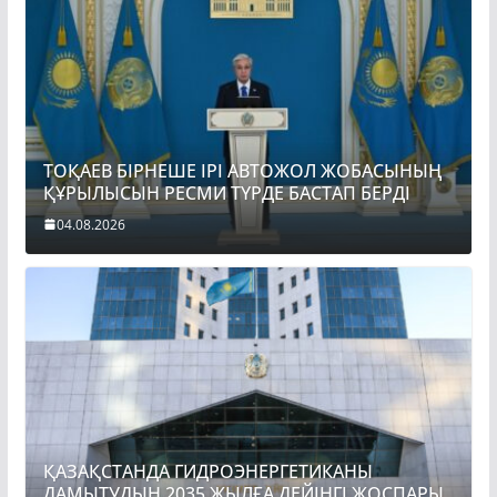
ТОҚАЕВ БІРНЕШЕ ІРІ АВТОЖОЛ ЖОБАСЫНЫҢ
ҚҰРЫЛЫСЫН РЕСМИ ТҮРДЕ БАСТАП БЕРДІ
04.08.2026
ҚАЗАҚСТАНДА ГИДРОЭНЕРГЕТИКАНЫ
ДАМЫТУДЫҢ 2035 ЖЫЛҒА ДЕЙІНГІ ЖОСПАРЫ