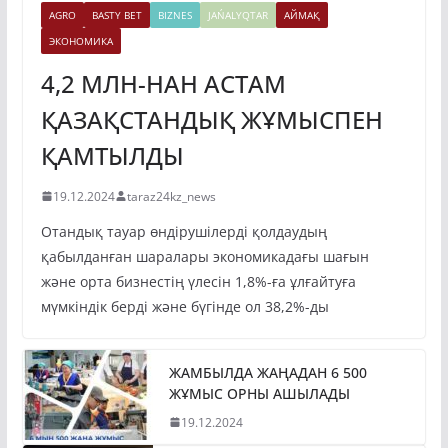
AGRO
BASTY BET
BIZNES
JAŃALYQTAR
АЙМАҚ
ЭКОНОМИКА
4,2 МЛН-НАН АСТАМ
ҚАЗАҚСТАНДЫҚ ЖҰМЫСПЕН
ҚАМТЫЛДЫ
19.12.2024
taraz24kz_news
Отандық тауар өндірушілерді қолдаудың
қабылданған шаралары экономикадағы шағын
және орта бизнестің үлесін 1,8%-ға ұлғайтуға
мүмкіндік берді және бүгінде ол 38,2%-ды
ЖАМБЫЛДА ЖАҢАДАН 6 500
ЖҰМЫС ОРНЫ АШЫЛАДЫ
19.12.2024