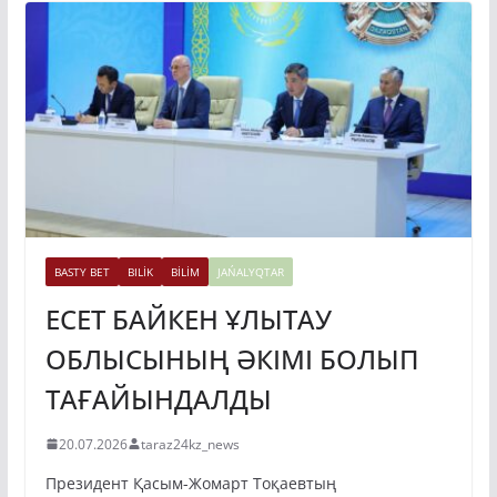
BASTY BET
BILİK
BİLİM
JAŃALYQTAR
ЕСЕТ БАЙКЕН ҰЛЫТАУ
ОБЛЫСЫНЫҢ ӘКІМІ БОЛЫП
ТАҒАЙЫНДАЛДЫ
20.07.2026
taraz24kz_news
Президент Қасым-Жомарт Тоқаевтың
тапсырмасымен Премьер-министр Олжас Бектенов