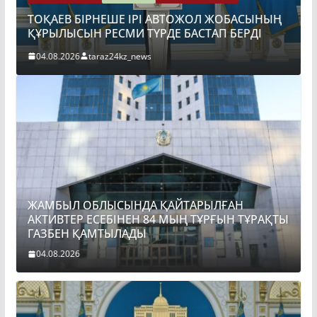
АКТИВТЕР ЕСЕБІНЕН
ШЕ ІРІ АВТОЖОЛ ЖОБАСЫНЫҢ
ГАЗБЕН ҚАМТЫЛАД
СМИ ТҮРДЕ БАСТАП БЕРДІ
04.08.2026
taraz24kz_ne
24kz_news
ЖАМБЫЛ ОБЛЫСЫНДА ҚАЙТАРЫЛҒАН
АКТИВТЕР ЕСЕБІНЕН 84 МЫҢ ТҰРҒЫН ТҰРАҚТЫ
ГАЗБЕН ҚАМТЫЛАДЫ
04.08.2026