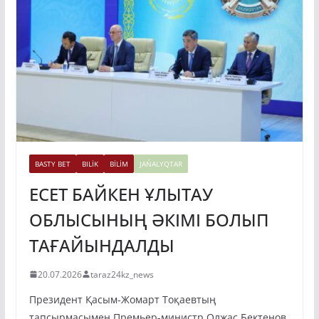
BASTY BET
BILİK
BİLİM
JAŃALYQTAR
ЕСЕТ БАЙКЕН ҰЛЫТАУ
ОБЛЫСЫНЫҢ ӘКІМІ БОЛЫП
ТАҒАЙЫНДАЛДЫ
20.07.2026
taraz24kz_news
Президент Қасым-Жомарт Тоқаевтың