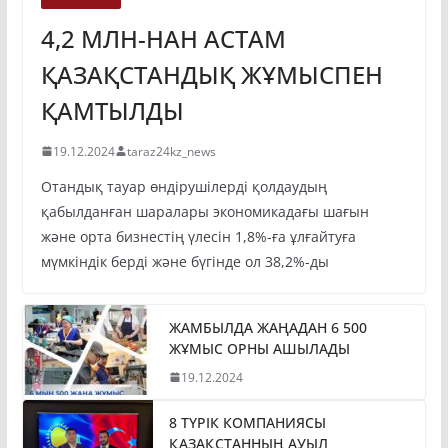
ЭКОНОМИКА
4,2 МЛН-НАН АСТАМ
ҚАЗАҚСТАНДЫҚ ЖҰМЫСПЕН
ҚАМТЫЛДЫ
19.12.2024
taraz24kz_news
Отандық тауар өндірушілерді қолдаудың
қабылданған шаралары экономикадағы шағын
және орта бизнестің үлесін 1,8%-ға ұлғайтуға
мүмкіндік берді және бүгінде ол 38,2%-ды
ЖАМБЫЛДА ЖАҢАДАН 6 500
ЖҰМЫС ОРНЫ АШЫЛАДЫ
19.12.2024
8 ТҮРІК КОМПАНИЯСЫ
ҚАЗАҚСТАННЫҢ АУЫЛ