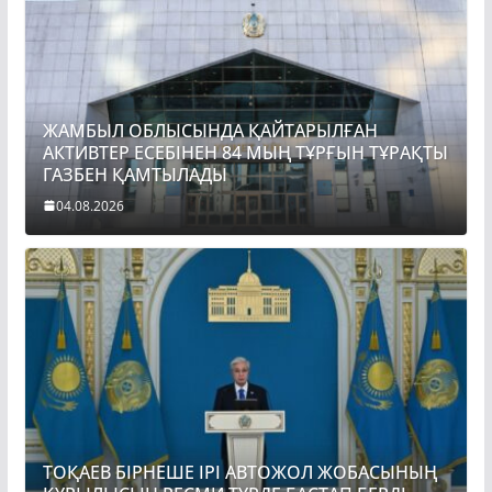
ЖАМБЫЛ ОБЛЫСЫНДА ҚАЙТАРЫЛҒАН
АКТИВТЕР ЕСЕБІНЕН 84 МЫҢ ТҰРҒЫН ТҰРАҚТЫ
ГАЗБЕН ҚАМТЫЛАДЫ
04.08.2026
ТОҚАЕВ БІРНЕШЕ ІРІ АВТОЖОЛ ЖОБАСЫНЫҢ