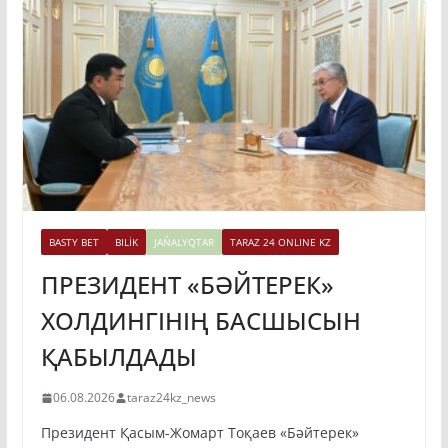
BASTY BET
BILİK
JAŃALYQTAR
TARAZ 24 ONLINE KZ
ПРЕЗИДЕНТ «БӘЙТЕРЕК»
ХОЛДИНГІНІҢ БАСШЫСЫН
ҚАБЫЛДАДЫ
06.08.2026
taraz24kz_news