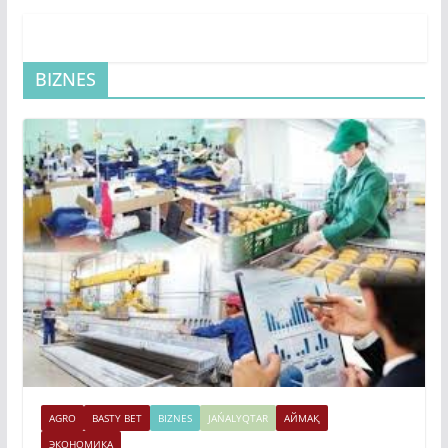
BIZNES
AGRO
BASTY BET
BIZNES
JAŃALYQTAR
АЙМАҚ