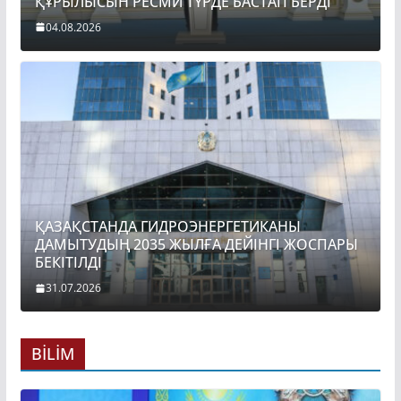
ҚҰРЫЛЫСЫН РЕСМИ ТҮРДЕ БАСТАП БЕРДІ
04.08.2026
ҚАЗАҚСТАНДА ГИДРОЭНЕРГЕТИКАНЫ
ДАМЫТУДЫҢ 2035 ЖЫЛҒА ДЕЙІНГІ ЖОСПАРЫ
БЕКІТІЛДІ
31.07.2026
BİLİM