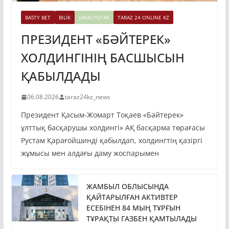
BASTY BET
BILİK
JAŃALYQTAR
TARAZ 24 ONLINE KZ
ПРЕЗИДЕНТ «БӘЙТЕРЕК»
ХОЛДИНГІНІҢ БАСШЫСЫН
ҚАБЫЛДАДЫ
06.08.2026
taraz24kz_news
Президент Қасым-Жомарт Тоқаев «Бәйтерек»
ұлттық басқарушы холдингі» АҚ басқарма төрағасы
Рустам Қарағойшинді қабылдап, холдингтің қазіргі
жұмысы мен алдағы даму жоспарымен
ЖАМБЫЛ ОБЛЫСЫНДА
ҚАЙТАРЫЛҒАН АКТИВТЕР
ЕСЕБІНЕН 84 МЫҢ ТҰРҒЫН
ТҰРАҚТЫ ГАЗБЕН ҚАМТЫЛАДЫ