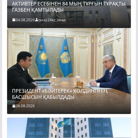
 МЫҢ ТҰРҒЫН ТҰРАҚТЫ
ПРЕЗИДЕНТ «БӘЙТЕРЕК» ХОЛ
БАСШЫСЫН ҚАБЫЛДАДЫ
06.08.2026
taraz24kz_news
ПРЕЗИДЕНТ «БӘЙТЕРЕК» ХОЛДИНГІНІҢ
БАСШЫСЫН ҚАБЫЛДАДЫ
06.08.2026