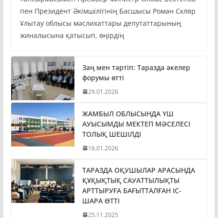
тапсырмасымен Премьер-министр Олжас Бектенов
пен Президент Әкімшілігінің Басшысы Роман Скляр
Ұлытау облысы мәслихаттары депутаттарының
жиналысына қатысып, өңірдің
Заң мен тәртіп: Таразда әкелер
форумы өтті
29.01.2026
ЖАМБЫЛ ОБЛЫСЫНДА ҮШ
АУЫСЫМДЫ МЕКТЕП МӘСЕЛЕСІ
ТОЛЫҚ ШЕШІЛДІ
16.01.2026
ТАРАЗДА ОҚУШЫЛАР АРАСЫНДА
ҚҰҚЫҚТЫҚ САУАТТЫЛЫҚТЫ
АРТТЫРУҒА БАҒЫТТАЛҒАН ІС-
ШАРА ӨТТІ
25.11.2025