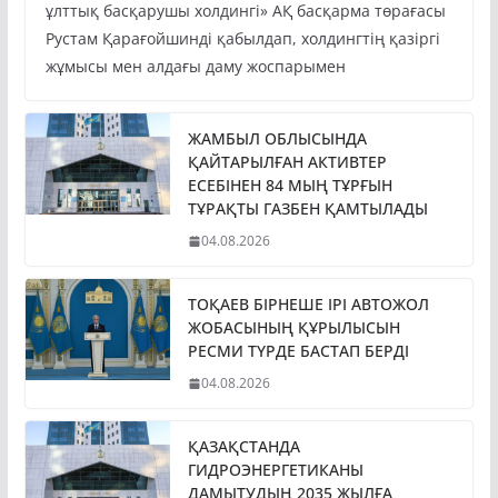
Президент Қасым-Жомарт Тоқаев «Бәйтерек»
ұлттық басқарушы холдингі» АҚ басқарма төрағасы
Рустам Қарағойшинді қабылдап, холдингтің қазіргі
жұмысы мен алдағы даму жоспарымен
ЖАМБЫЛ ОБЛЫСЫНДА
ҚАЙТАРЫЛҒАН АКТИВТЕР
ЕСЕБІНЕН 84 МЫҢ ТҰРҒЫН
ТҰРАҚТЫ ГАЗБЕН ҚАМТЫЛАДЫ
04.08.2026
ТОҚАЕВ БІРНЕШЕ ІРІ АВТОЖОЛ
ЖОБАСЫНЫҢ ҚҰРЫЛЫСЫН
РЕСМИ ТҮРДЕ БАСТАП БЕРДІ
04.08.2026
ҚАЗАҚСТАНДА
ГИДРОЭНЕРГЕТИКАНЫ