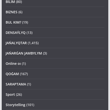
BİLİM
(80)
BIZNES
(6)
BUL KIM?
(19)
DENSAÝLYQ
(13)
JAŃALYQTAR
(1,415)
JAŃARǴAN JAMBYLYM
(3)
Online oı
(1)
QOǴAM
(167)
SARAPTAMA
(1)
Sport
(26)
Storytelling
(101)