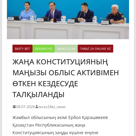
BASTY BET
DENSAÝLYQ
JAŃALYQTAR
TARAZ 24 ONLINE KZ
ЖАҢА КОНСТИТУЦИЯНЫҢ
МАҢЫЗЫ ОБЛЫС АКТИВІМЕН
ӨТКЕН КЕЗДЕСУДЕ
ТАЛҚЫЛАНДЫ
08.07.2026
taraz24kz_news
Жамбыл облысының әкімі Ербол Қарашөкеев
Қазақстан Республикасының жаңа
Конституциясының заңды күшіне енуіне