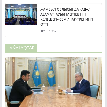
ЖАМБЫЛ ОБЛЫСЫНДА «АДАЛ
АЗАМАТ: АУЫЛ МЕКТЕБІНІҢ
КЕЛЕШЕГІ» СЕМИНАР-ТРЕНИНГІ
ӨТТІ
24.11.2025
JAŃALYQTAR