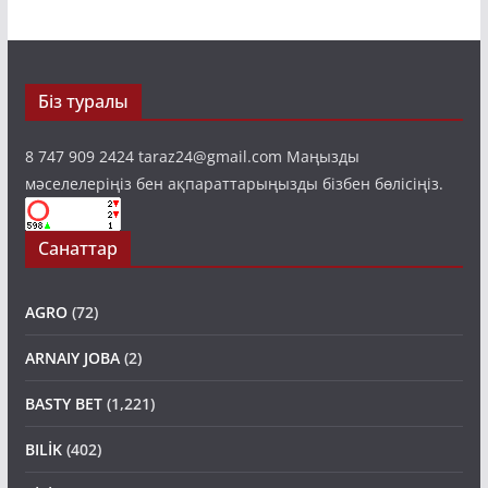
Біз туралы
8 747 909 2424 taraz24@gmail.com Маңызды
мәселелеріңіз бен ақпараттарыңызды бізбен бөлісіңіз.
Санаттар
AGRO
(72)
ARNAIY JOBA
(2)
BASTY BET
(1,221)
BILİK
(402)