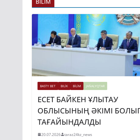
ГИДРОЭНЕРГЕ
BİLİM
ДАМЫТУДЫҢ 2
ЖЫЛҒА ДЕЙІНГ
ЖОСПАРЫ БЕКІ
31.07.2026
taraz24kz_news
BASTY BET
BILİK
BİLİM
JAŃALYQTAR
ЕСЕТ БАЙКЕН ҰЛЫТАУ
ОБЛЫСЫНЫҢ ӘКІМІ БОЛЫ
ТАҒАЙЫНДАЛДЫ
20.07.2026
taraz24kz_news