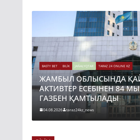
BASTY BET
BILİK
JAŃALYQTAR
TARAZ 24 ONLINE KZ
ЖАМБЫЛ ОБЛЫСЫНДА ҚА
АКТИВТЕР ЕСЕБІНЕН 84 М
ГАЗБЕН ҚАМТЫЛАДЫ
04.08.2026
taraz24kz_news
BASTY BET
BILİK
JAŃALYQTAR
TARAZ 24 ONLINE KZ
ҚАЗАҚСТАНДА