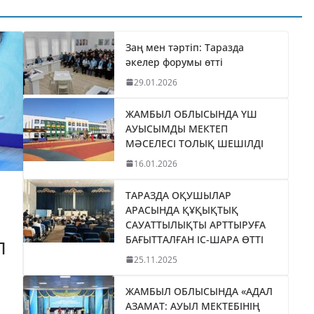
ТИКАНЫ
«БӘЙТЕРЕК»
035
ХОЛДИНГІНІҢ
І
БАСШЫСЫН
Заң мен тәртіп: Таразда
әкелер форумы өтті
ТІЛДІ
ҚАБЫЛДАДЫ
29.01.2026
06.08.2026
taraz24kz_news
ЖАМБЫЛ ОБЛЫСЫНДА ҮШ
АУЫСЫМДЫ МЕКТЕП
МӘСЕЛЕСІ ТОЛЫҚ ШЕШІЛДІ
16.01.2026
ТАРАЗДА ОҚУШЫЛАР
АРАСЫНДА ҚҰҚЫҚТЫҚ
САУАТТЫЛЫҚТЫ АРТТЫРУҒА
БАҒЫТТАЛҒАН ІС-ШАРА ӨТТІ
П
25.11.2025
ЖАМБЫЛ ОБЛЫСЫНДА «АДАЛ
АЗАМАТ: АУЫЛ МЕКТЕБІНІҢ