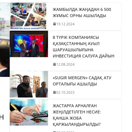
ЖАМБЫЛДА ЖАҢАДАН 6 500
ЖҰМЫС ОРНЫ АШЫЛАДЫ
19.12.2024
8 ТҮРІК КОМПАНИЯСЫ
ҚАЗАҚСТАННЫҢ АУЫЛ
ШАРУАШЫЛЫҒЫНА
ИНВЕСТИЦИЯ САЛУҒА ДАЙЫН
12.08.2024
«SUGIR MERGEN» САДАҚ АТУ
ОРТАЛЫҒЫ АШЫЛДЫ
02.10.2023
ЖАСТАРҒА АРНАЛҒАН
ЖЕҢІЛДЕТІЛГЕН НЕСИЕ:
Н
ҚАНША ЖОБА
ҚАРЖЫЛАНДЫРЫЛДЫ?