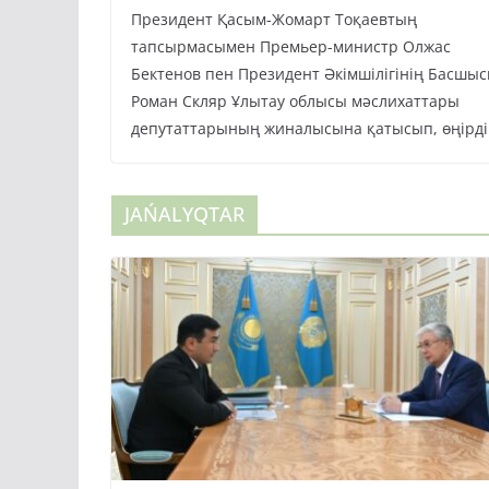
Президент Қасым-Жомарт Тоқаевтың
тапсырмасымен Премьер-министр Олжас
Бектенов пен Президент Әкімшілігінің Басшы
Роман Скляр Ұлытау облысы мәслихаттары
депутаттарының жиналысына қатысып, өңірді
JAŃALYQTAR