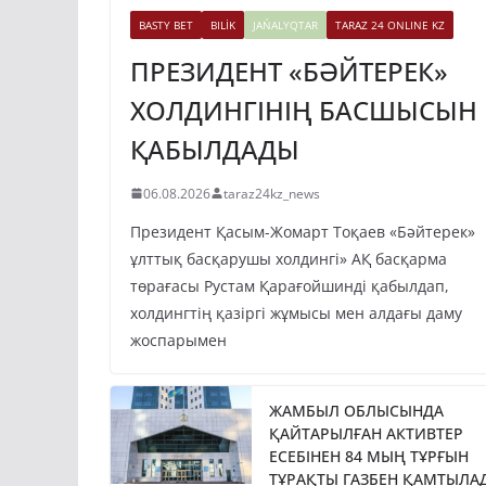
BASTY BET
BILİK
JAŃALYQTAR
TARAZ 24 ONLINE KZ
ПРЕЗИДЕНТ «БӘЙТЕРЕК»
ХОЛДИНГІНІҢ БАСШЫСЫН
ҚАБЫЛДАДЫ
06.08.2026
taraz24kz_news
Президент Қасым-Жомарт Тоқаев «Бәйтерек»
ұлттық басқарушы холдингі» АҚ басқарма
төрағасы Рустам Қарағойшинді қабылдап,
холдингтің қазіргі жұмысы мен алдағы даму
жоспарымен
ЖАМБЫЛ ОБЛЫСЫНДА
ҚАЙТАРЫЛҒАН АКТИВТЕР
ЕСЕБІНЕН 84 МЫҢ ТҰРҒЫН
ТҰРАҚТЫ ГАЗБЕН ҚАМТЫЛА