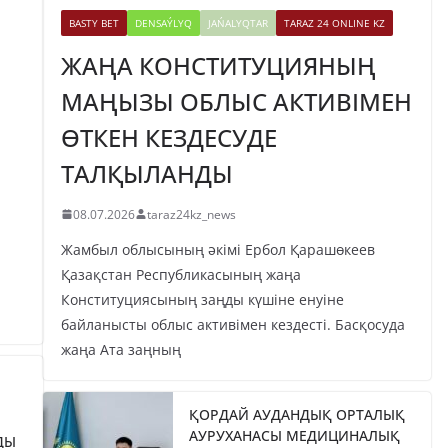
BASTY BET
DENSAÝLYQ
JAŃALYQTAR
TARAZ 24 ONLINE KZ
ЖАҢА КОНСТИТУЦИЯНЫҢ
МАҢЫЗЫ ОБЛЫС АКТИВІМЕН
ӨТКЕН КЕЗДЕСУДЕ
ТАЛҚЫЛАНДЫ
08.07.2026
taraz24kz_news
Жамбыл облысының әкімі Ербол Қарашөкеев
Қазақстан Республикасының жаңа
Конституциясының заңды күшіне енуіне
байланысты облыс активімен кездесті. Басқосуда
жаңа Ата заңның
ҚОРДАЙ АУДАНДЫҚ ОРТАЛЫҚ
АУРУХАНАСЫ МЕДИЦИНАЛЫҚ
ДЫ