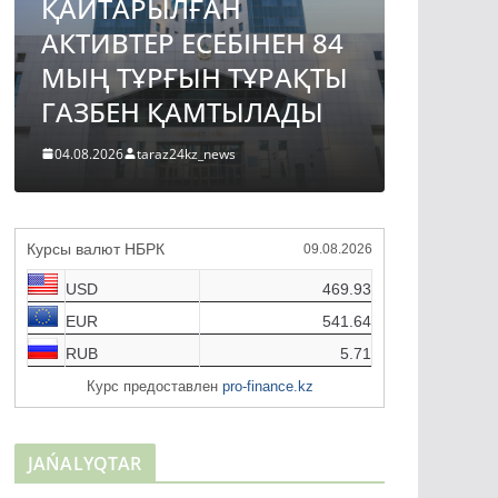
ҚАЙТАРЫЛҒАН
АВТО
АКТИВТЕР ЕСЕБІНЕН 84
ЖОБА
МЫҢ ТҰРҒЫН ТҰРАҚТЫ
ҚҰРЫ
ГАЗБЕН ҚАМТЫЛАДЫ
ТҮРДЕ
04.08.2026
taraz24kz_news
04.08.2026
Курсы валют НБРК
09.08.2026
USD
469.93
EUR
541.64
RUB
5.71
Курс предоставлен
pro-finance.kz
JAŃALYQTAR