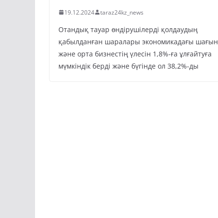
19.12.2024
taraz24kz_news
Отандық тауар өндірушілерді қолдаудың
қабылданған шаралары экономикадағы шағын
және орта бизнестің үлесін 1,8%-ға ұлғайтуға
мүмкіндік берді және бүгінде ол 38,2%-ды