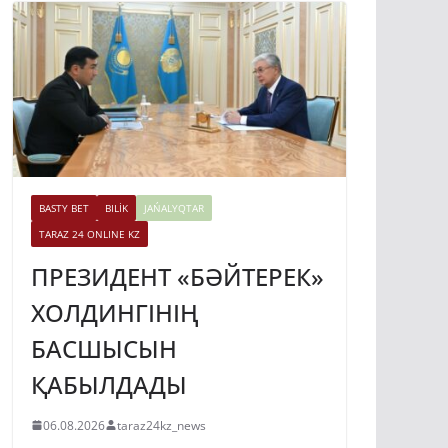
BASTY BET
BILİK
JAŃALYQTAR
TARAZ 24 ONLINE KZ
ПРЕЗИДЕНТ «БӘЙТЕРЕК»
ХОЛДИНГІНІҢ
БАСШЫСЫН
ҚАБЫЛДАДЫ
06.08.2026
taraz24kz_news