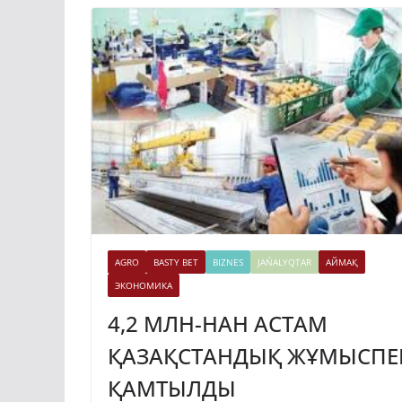
AGRO
BASTY BET
BIZNES
JAŃALYQTAR
АЙМАҚ
ЭКОНОМИКА
4,2 МЛН-НАН АСТАМ
ҚАЗАҚСТАНДЫҚ ЖҰМЫСПЕ
ҚАМТЫЛДЫ