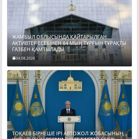
ЖАМБЫЛ ОБЛЫСЫНДА ҚАЙТАРЫЛҒАН
АКТИВТЕР ЕСЕБІНЕН 84 МЫҢ ТҰРҒЫН ТҰРАҚТЫ
ГАЗБЕН ҚАМТЫЛАДЫ
04.08.2026
ТОҚАЕВ БІРНЕШЕ ІРІ АВТОЖОЛ ЖОБАСЫНЫҢ