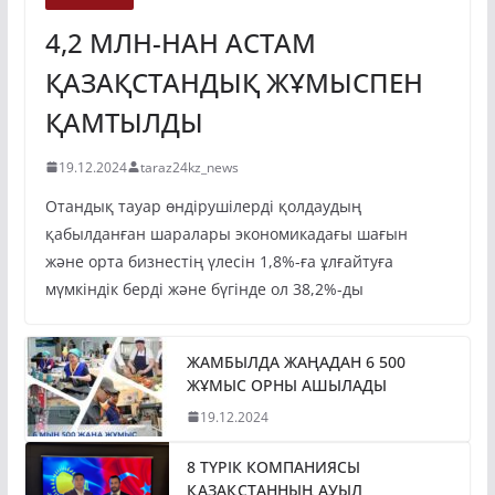
4,2 МЛН-НАН АСТАМ
ҚАЗАҚСТАНДЫҚ ЖҰМЫСПЕН
ҚАМТЫЛДЫ
19.12.2024
taraz24kz_news
Отандық тауар өндірушілерді қолдаудың
қабылданған шаралары экономикадағы шағын
және орта бизнестің үлесін 1,8%-ға ұлғайтуға
мүмкіндік берді және бүгінде ол 38,2%-ды
ЖАМБЫЛДА ЖАҢАДАН 6 500
ЖҰМЫС ОРНЫ АШЫЛАДЫ
19.12.2024
8 ТҮРІК КОМПАНИЯСЫ
ҚАЗАҚСТАННЫҢ АУЫЛ