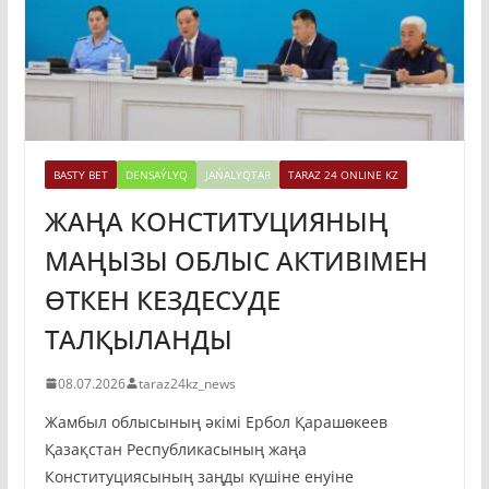
BASTY BET
DENSAÝLYQ
JAŃALYQTAR
TARAZ 24 ONLINE KZ
ЖАҢА КОНСТИТУЦИЯНЫҢ
МАҢЫЗЫ ОБЛЫС АКТИВІМЕН
ӨТКЕН КЕЗДЕСУДЕ
ТАЛҚЫЛАНДЫ
08.07.2026
taraz24kz_news
Жамбыл облысының әкімі Ербол Қарашөкеев
Қазақстан Республикасының жаңа
Конституциясының заңды күшіне енуіне