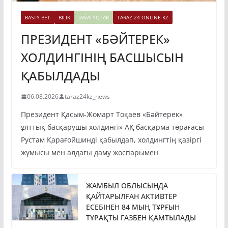
BASTY BET
BILİK
JAŃALYQTAR
TARAZ 24 ONLINE KZ
ПРЕЗИДЕНТ «БӘЙТЕРЕК»
ХОЛДИНГІНІҢ БАСШЫСЫН
ҚАБЫЛДАДЫ
06.08.2026
taraz24kz_news
Президент Қасым-Жомарт Тоқаев «Бәйтерек»
ұлттық басқарушы холдингі» АҚ басқарма төрағасы
Рустам Қарағойшинді қабылдап, холдингтің қазіргі
жұмысы мен алдағы даму жоспарымен
ЖАМБЫЛ ОБЛЫСЫНДА
ҚАЙТАРЫЛҒАН АКТИВТЕР
ЕСЕБІНЕН 84 МЫҢ ТҰРҒЫН
ТҰРАҚТЫ ГАЗБЕН ҚАМТЫЛАДЫ