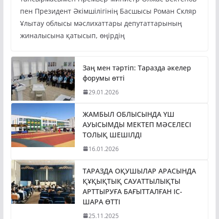
тапсырмасымен Премьер-министр Олжас Бектенов
пен Президент Әкімшілігінің Басшысы Роман Скляр
Ұлытау облысы мәслихаттары депутаттарының
жиналысына қатысып, өңірдің
Заң мен тәртіп: Таразда әкелер
форумы өтті
29.01.2026
ЖАМБЫЛ ОБЛЫСЫНДА ҮШ
АУЫСЫМДЫ МЕКТЕП МӘСЕЛЕСІ
ТОЛЫҚ ШЕШІЛДІ
16.01.2026
ТАРАЗДА ОҚУШЫЛАР АРАСЫНДА
ҚҰҚЫҚТЫҚ САУАТТЫЛЫҚТЫ
АРТТЫРУҒА БАҒЫТТАЛҒАН ІС-
ШАРА ӨТТІ
25.11.2025