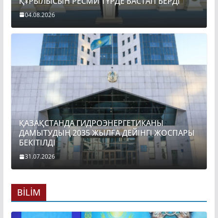
ҚҰРЫЛЫСЫН РЕСМИ ТҮРДЕ БАСТАП БЕРДІ
04.08.2026
ҚАЗАҚСТАНДА ГИДРОЭНЕРГЕТИКАНЫ
ДАМЫТУДЫҢ 2035 ЖЫЛҒА ДЕЙІНГІ ЖОСПАРЫ
БЕКІТІЛДІ
31.07.2026
BİLİM