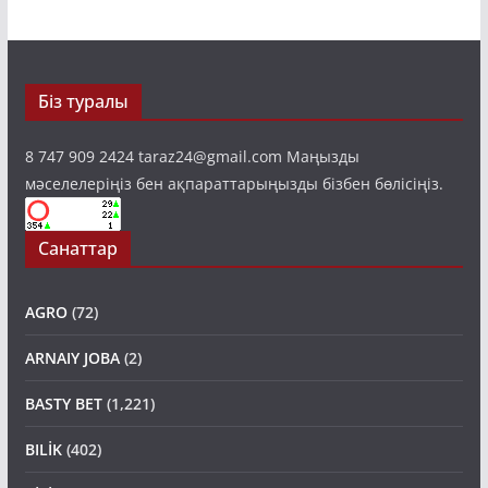
Біз туралы
8 747 909 2424 taraz24@gmail.com Маңызды
мәселелеріңіз бен ақпараттарыңызды бізбен бөлісіңіз.
Санаттар
AGRO
(72)
ARNAIY JOBA
(2)
BASTY BET
(1,221)
BILİK
(402)