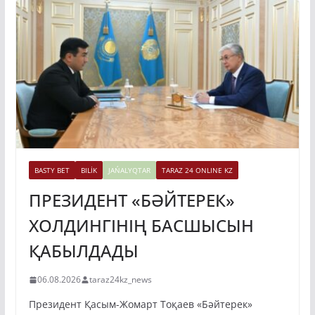
BASTY BET
BILİK
JAŃALYQTAR
TARAZ 24 ONLINE KZ
ПРЕЗИДЕНТ «БӘЙТЕРЕК»
ХОЛДИНГІНІҢ БАСШЫСЫН
ҚАБЫЛДАДЫ
06.08.2026
taraz24kz_news
Президент Қасым-Жомарт Тоқаев «Бәйтерек»