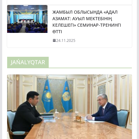
ЖАМБЫЛ ОБЛЫСЫНДА «АДАЛ
АЗАМАТ: АУЫЛ МЕКТЕБІНІҢ
КЕЛЕШЕГІ» СЕМИНАР-ТРЕНИНГІ
ӨТТІ
24.11.2025
JAŃALYQTAR