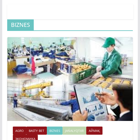
BIZNES
AGRO
BASTY BET
BIZNES
JAŃALYQTAR
АЙМАҚ
ЭКОНОМИКА