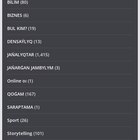
BİLİM
(80)
BIZNES
(6)
BUL KIM?
(19)
DENSAÝLYQ
(13)
JAŃALYQTAR
(1,415)
JAŃARǴAN JAMBYLYM
(3)
Online oı
(1)
QOǴAM
(167)
SARAPTAMA
(1)
Sport
(26)
Storytelling
(101)