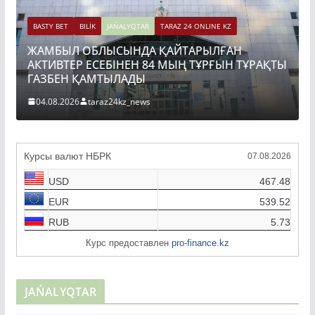
 BET
BILİK
JAŃALYQTAR
TARAZ 24 ONLINE KZ
БЫЛ ОБЛЫСЫНДА ҚАЙТАРЫЛҒАН
BASTY BET
BI
ВТЕР ЕСЕБІНЕН 84 МЫҢ ТҰРҒЫН ТҰРАҚТЫ
ТОҚАЕВ Б
БЕН ҚАМТЫЛАДЫ
ҚҰРЫЛЫСЫ
8.2026
taraz24kz_news
04.08.2026
Курсы валют НБРК
07.08.2026
USD
467.48
EUR
539.52
RUB
5.73
Курс предоставлен
pro-finance.kz
JAŃALYQTAR