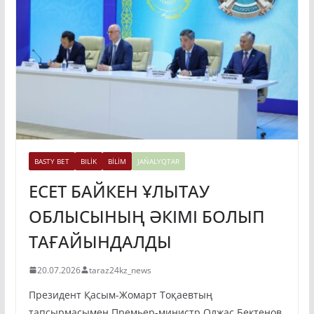
BASTY BET
BILİK
BİLİM
JAŃALYQTAR
ЕСЕТ БАЙКЕН ҰЛЫТАУ
ОБЛЫСЫНЫҢ ӘКІМІ БОЛЫП
ТАҒАЙЫНДАЛДЫ
20.07.2026
taraz24kz_news
Президент Қасым-Жомарт Тоқаевтың