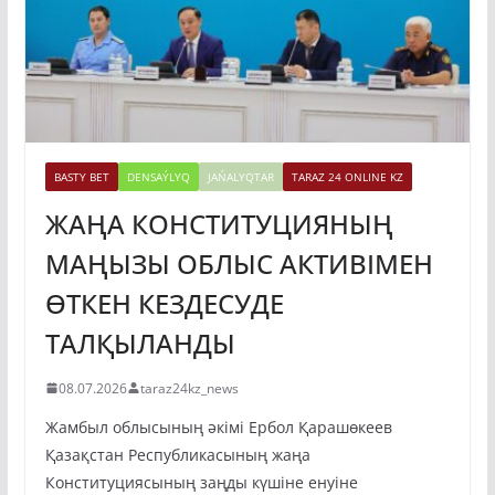
BASTY BET
DENSAÝLYQ
JAŃALYQTAR
TARAZ 24 ONLINE KZ
ЖАҢА КОНСТИТУЦИЯНЫҢ
МАҢЫЗЫ ОБЛЫС АКТИВІМЕН
ӨТКЕН КЕЗДЕСУДЕ
ТАЛҚЫЛАНДЫ
08.07.2026
taraz24kz_news
Жамбыл облысының әкімі Ербол Қарашөкеев
Қазақстан Республикасының жаңа
Конституциясының заңды күшіне енуіне