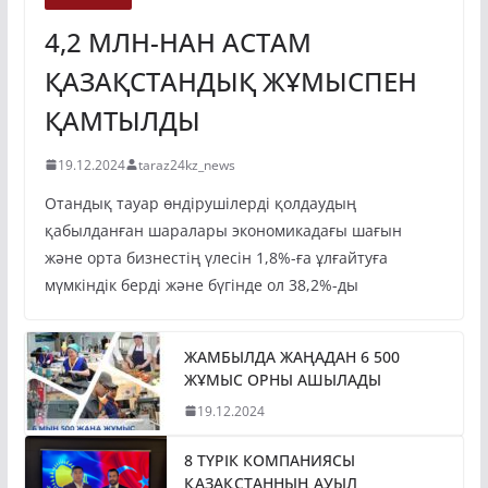
4,2 МЛН-НАН АСТАМ
ҚАЗАҚСТАНДЫҚ ЖҰМЫСПЕН
ҚАМТЫЛДЫ
19.12.2024
taraz24kz_news
Отандық тауар өндірушілерді қолдаудың
қабылданған шаралары экономикадағы шағын
және орта бизнестің үлесін 1,8%-ға ұлғайтуға
мүмкіндік берді және бүгінде ол 38,2%-ды
ЖАМБЫЛДА ЖАҢАДАН 6 500
ЖҰМЫС ОРНЫ АШЫЛАДЫ
19.12.2024
8 ТҮРІК КОМПАНИЯСЫ
ҚАЗАҚСТАННЫҢ АУЫЛ