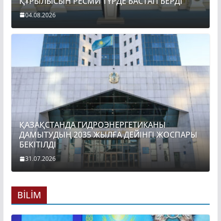
ҚҰРЫЛЫСЫН РЕСМИ ТҮРДЕ БАСТАП БЕРДІ
04.08.2026
ҚАЗАҚСТАНДА ГИДРОЭНЕРГЕТИКАНЫ
ДАМЫТУДЫҢ 2035 ЖЫЛҒА ДЕЙІНГІ ЖОСПАРЫ
БЕКІТІЛДІ
31.07.2026
BİLİM