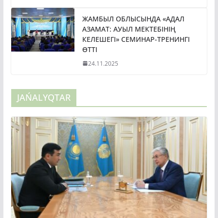
ЖАМБЫЛ ОБЛЫСЫНДА «АДАЛ
АЗАМАТ: АУЫЛ МЕКТЕБІНІҢ
КЕЛЕШЕГІ» СЕМИНАР-ТРЕНИНГІ
ӨТТІ
24.11.2025
JAŃALYQTAR