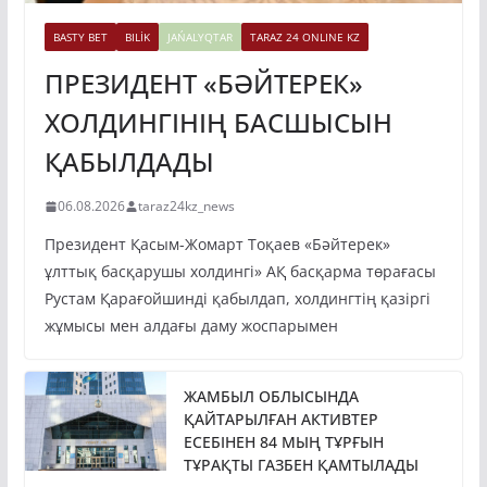
BASTY BET
BILİK
JAŃALYQTAR
TARAZ 24 ONLINE KZ
ПРЕЗИДЕНТ «БӘЙТЕРЕК»
ХОЛДИНГІНІҢ БАСШЫСЫН
ҚАБЫЛДАДЫ
06.08.2026
taraz24kz_news
Президент Қасым-Жомарт Тоқаев «Бәйтерек»
ұлттық басқарушы холдингі» АҚ басқарма төрағасы
Рустам Қарағойшинді қабылдап, холдингтің қазіргі
жұмысы мен алдағы даму жоспарымен
ЖАМБЫЛ ОБЛЫСЫНДА
ҚАЙТАРЫЛҒАН АКТИВТЕР
ЕСЕБІНЕН 84 МЫҢ ТҰРҒЫН
ТҰРАҚТЫ ГАЗБЕН ҚАМТЫЛАДЫ