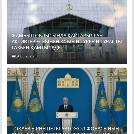
ЖАМБЫЛ ОБЛЫСЫНДА ҚАЙТАРЫЛҒАН
АКТИВТЕР ЕСЕБІНЕН 84 МЫҢ ТҰРҒЫН ТҰРАҚТЫ
ГАЗБЕН ҚАМТЫЛАДЫ
04.08.2026
ТОҚАЕВ БІРНЕШЕ ІРІ АВТОЖОЛ ЖОБАСЫНЫҢ