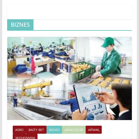
BIZNES
AGRO
BASTY BET
BIZNES
JAŃALYQTAR
АЙМАҚ
ЭКОНОМИКА