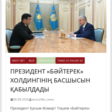
BASTY BET
BILİK
JAŃALYQTAR
TARAZ 24 ONLINE KZ
ПРЕЗИДЕНТ «БӘЙТЕРЕК»
ХОЛДИНГІНІҢ БАСШЫСЫН
ҚАБЫЛДАДЫ
06.08.2026
taraz24kz_news
Президент Қасым-Жомарт Тоқаев «Бәйтерек»