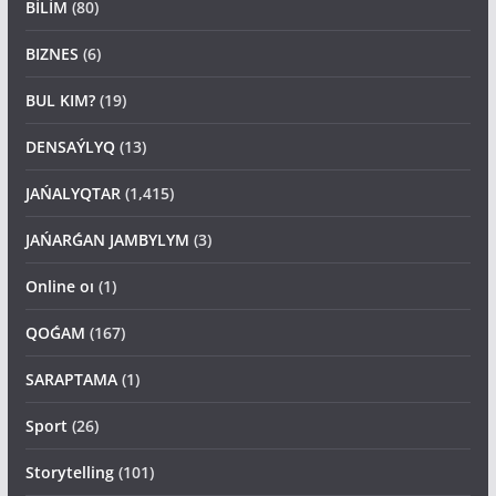
BİLİM
(80)
BIZNES
(6)
BUL KIM?
(19)
DENSAÝLYQ
(13)
JAŃALYQTAR
(1,415)
JAŃARǴAN JAMBYLYM
(3)
Online oı
(1)
QOǴAM
(167)
SARAPTAMA
(1)
Sport
(26)
Storytelling
(101)