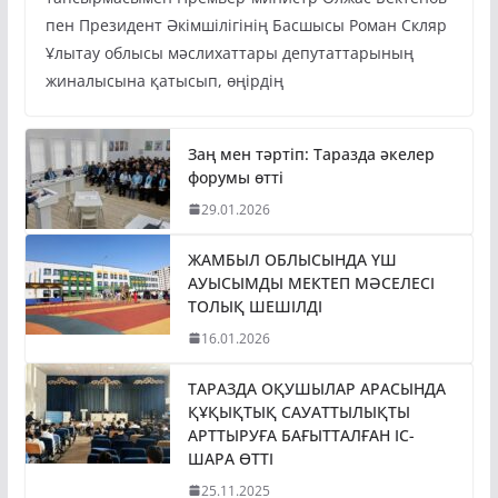
пен Президент Әкімшілігінің Басшысы Роман Скляр
Ұлытау облысы мәслихаттары депутаттарының
жиналысына қатысып, өңірдің
Заң мен тәртіп: Таразда әкелер
форумы өтті
29.01.2026
ЖАМБЫЛ ОБЛЫСЫНДА ҮШ
АУЫСЫМДЫ МЕКТЕП МӘСЕЛЕСІ
ТОЛЫҚ ШЕШІЛДІ
16.01.2026
ТАРАЗДА ОҚУШЫЛАР АРАСЫНДА
ҚҰҚЫҚТЫҚ САУАТТЫЛЫҚТЫ
АРТТЫРУҒА БАҒЫТТАЛҒАН ІС-
ШАРА ӨТТІ
25.11.2025