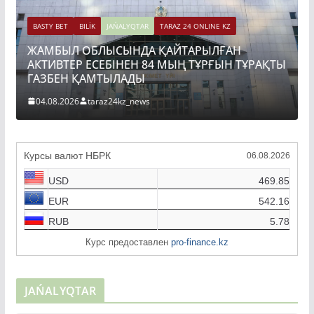
BASTY BET
BILİK
JAŃALYQTAR
TARAZ 24 ONLINE KZ
ЖАМБЫЛ ОБЛЫСЫНДА ҚАЙТАРЫЛҒАН
BASTY
АКТИВТЕР ЕСЕБІНЕН 84 МЫҢ ТҰРҒЫН ТҰРАҚТЫ
ТОҚ
ГАЗБЕН ҚАМТЫЛАДЫ
ҚҰР
04.08.2026
taraz24kz_news
04.0
Курсы валют НБРК
06.08.2026
USD
469.85
EUR
542.16
RUB
5.78
Курс предоставлен
pro-finance.kz
JAŃALYQTAR