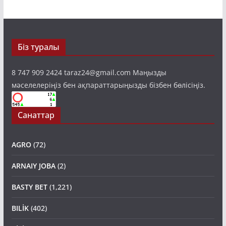
Біз туралы
8 747 909 2424 taraz24@gmail.com Маңызды
мәселелеріңіз бен ақпараттарыңызды бізбен бөлісіңіз.
Санаттар
AGRO
(72)
ARNAIY JOBA
(2)
BASTY BET
(1,221)
BILİK
(402)