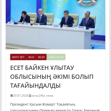
BASTY BET
BILİK
BİLİM
JAŃALYQTAR
ЕСЕТ БАЙКЕН ҰЛЫТАУ
ОБЛЫСЫНЫҢ ӘКІМІ БОЛЫП
ТАҒАЙЫНДАЛДЫ
20.07.2026
taraz24kz_news
Президент Қасым-Жомарт Тоқаевтың
тапсырмасымен Премьер-министр Олжас Бектенов