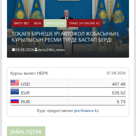
BASTY BET
BILİK
JAŃALYQTAR
TARAZ 24 ONLINE KZ
Ы
ТОҚАЕВ БІРНЕШЕ ІРІ АВТОЖОЛ ЖОБАСЫНЫҢ
ҚҰРЫЛЫСЫН РЕСМИ ТҮРДЕ БАСТАП БЕРДІ
04.08.2026
taraz24kz_news
Курсы валют НБРК
07.08.2026
USD
467.48
EUR
539.52
RUB
5.73
Курс предоставлен
pro-finance.kz
JAŃALYQTAR