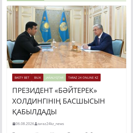
BASTY BET
BILİK
JAŃALYQTAR
TARAZ 24 ONLINE KZ
ПРЕЗИДЕНТ «БӘЙТЕРЕК»
ХОЛДИНГІНІҢ БАСШЫСЫН
ҚАБЫЛДАДЫ
06.08.2026
taraz24kz_news