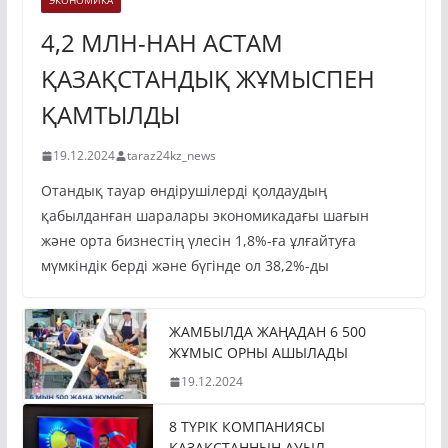
ЭКОНОМИКА
4,2 МЛН-НАН АСТАМ
ҚАЗАҚСТАНДЫҚ ЖҰМЫСПЕН
ҚАМТЫЛДЫ
19.12.2024
taraz24kz_news
Отандық тауар өндірушілерді қолдаудың
қабылданған шаралары экономикадағы шағын
және орта бизнестің үлесін 1,8%-ға ұлғайтуға
мүмкіндік берді және бүгінде ол 38,2%-ды
ЖАМБЫЛДА ЖАҢАДАН 6 500
ЖҰМЫС ОРНЫ АШЫЛАДЫ
19.12.2024
8 ТҮРІК КОМПАНИЯСЫ
ҚАЗАҚСТАННЫҢ АУЫЛ