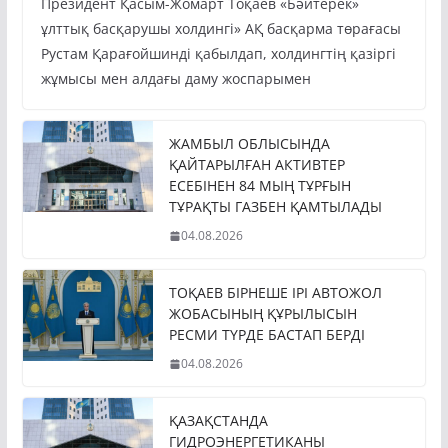
Президент Қасым-Жомарт Тоқаев «Бәйтерек»
ұлттық басқарушы холдингі» АҚ басқарма төрағасы
Рустам Қарағойшинді қабылдап, холдингтің қазіргі
жұмысы мен алдағы даму жоспарымен
ЖАМБЫЛ ОБЛЫСЫНДА
ҚАЙТАРЫЛҒАН АКТИВТЕР
ЕСЕБІНЕН 84 МЫҢ ТҰРҒЫН
ТҰРАҚТЫ ГАЗБЕН ҚАМТЫЛАДЫ
04.08.2026
ТОҚАЕВ БІРНЕШЕ ІРІ АВТОЖОЛ
ЖОБАСЫНЫҢ ҚҰРЫЛЫСЫН
РЕСМИ ТҮРДЕ БАСТАП БЕРДІ
04.08.2026
ҚАЗАҚСТАНДА
ГИДРОЭНЕРГЕТИКАНЫ