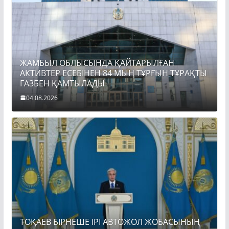
ЖАМБЫЛ ОБЛЫСЫНДА ҚАЙТАРЫЛҒАН
АКТИВТЕР ЕСЕБІНЕН 84 МЫҢ ТҰРҒЫН ТҰРАҚТЫ
ГАЗБЕН ҚАМТЫЛАДЫ
04.08.2026
ТОҚАЕВ БІРНЕШЕ ІРІ АВТОЖОЛ ЖОБАСЫНЫҢ