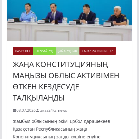
BASTY BET
DENSAÝLYQ
JAŃALYQTAR
TARAZ 24 ONLINE KZ
ЖАҢА КОНСТИТУЦИЯНЫҢ
МАҢЫЗЫ ОБЛЫС АКТИВІМЕН
ӨТКЕН КЕЗДЕСУДЕ
ТАЛҚЫЛАНДЫ
08.07.2026
taraz24kz_news
Жамбыл облысының әкімі Ербол Қарашөкеев
Қазақстан Республикасының жаңа
Конституциясының заңды күшіне енуіне