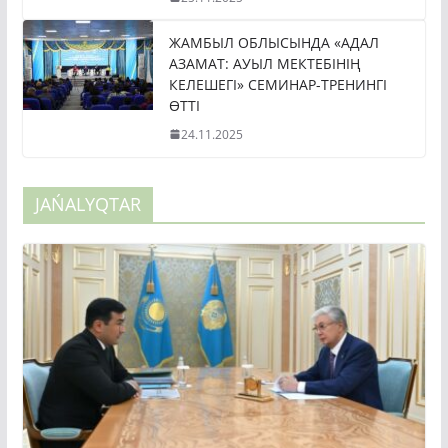
ЖАМБЫЛ ОБЛЫСЫНДА «АДАЛ
АЗАМАТ: АУЫЛ МЕКТЕБІНІҢ
КЕЛЕШЕГІ» СЕМИНАР-ТРЕНИНГІ
ӨТТІ
24.11.2025
JAŃALYQTAR