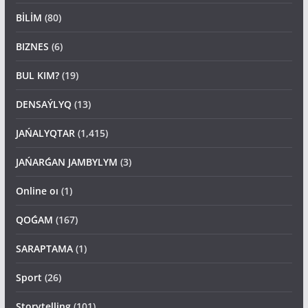
BİLİM
(80)
BIZNES
(6)
BUL KIM?
(19)
DENSAÝLYQ
(13)
JAŃALYQTAR
(1,415)
JAŃARǴAN JAMBYLYM
(3)
Online oı
(1)
QOǴAM
(167)
SARAPTAMA
(1)
Sport
(26)
Storytelling
(101)