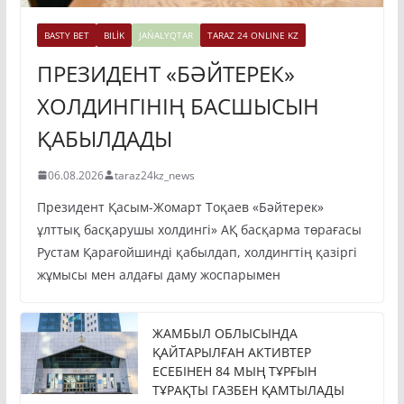
BASTY BET
BILİK
JAŃALYQTAR
TARAZ 24 ONLINE KZ
ПРЕЗИДЕНТ «БӘЙТЕРЕК»
ХОЛДИНГІНІҢ БАСШЫСЫН
ҚАБЫЛДАДЫ
06.08.2026
taraz24kz_news
Президент Қасым-Жомарт Тоқаев «Бәйтерек»
ұлттық басқарушы холдингі» АҚ басқарма төрағасы
Рустам Қарағойшинді қабылдап, холдингтің қазіргі
жұмысы мен алдағы даму жоспарымен
ЖАМБЫЛ ОБЛЫСЫНДА
ҚАЙТАРЫЛҒАН АКТИВТЕР
ЕСЕБІНЕН 84 МЫҢ ТҰРҒЫН
ТҰРАҚТЫ ГАЗБЕН ҚАМТЫЛАДЫ