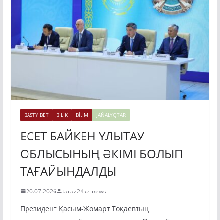
BASTY BET
BILİK
BİLİM
JAŃALYQTAR
ЕСЕТ БАЙКЕН ҰЛЫТАУ
ОБЛЫСЫНЫҢ ӘКІМІ БОЛЫП
ТАҒАЙЫНДАЛДЫ
20.07.2026
taraz24kz_news
Президент Қасым-Жомарт Тоқаевтың