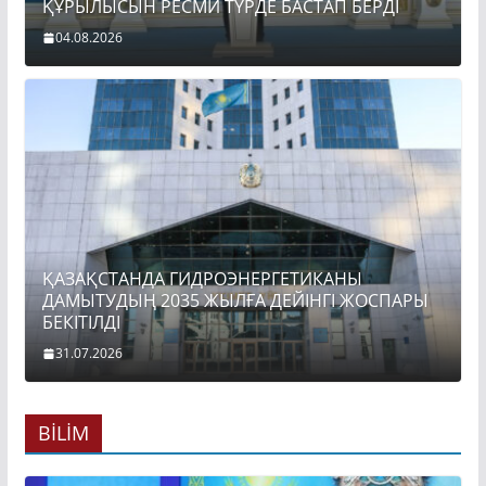
ҚҰРЫЛЫСЫН РЕСМИ ТҮРДЕ БАСТАП БЕРДІ
04.08.2026
ҚАЗАҚСТАНДА ГИДРОЭНЕРГЕТИКАНЫ
ДАМЫТУДЫҢ 2035 ЖЫЛҒА ДЕЙІНГІ ЖОСПАРЫ
БЕКІТІЛДІ
31.07.2026
BİLİM