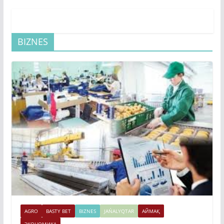
BIZNES
AGRO
BASTY BET
BIZNES
JAŃALYQTAR
АЙМАҚ