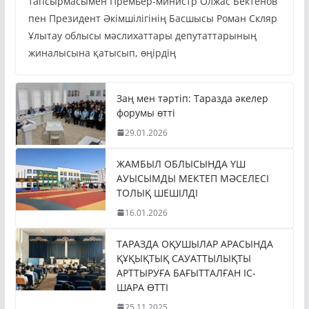
тапсырмасымен Премьер-министр Олжас Бектенов
пен Президент Әкімшілігінің Басшысы Роман Скляр
Ұлытау облысы мәслихаттары депутаттарының
жиналысына қатысып, өңірдің
Заң мен тәртіп: Таразда әкелер
форумы өтті
29.01.2026
ЖАМБЫЛ ОБЛЫСЫНДА ҮШ
АУЫСЫМДЫ МЕКТЕП МӘСЕЛЕСІ
ТОЛЫҚ ШЕШІЛДІ
16.01.2026
ТАРАЗДА ОҚУШЫЛАР АРАСЫНДА
ҚҰҚЫҚТЫҚ САУАТТЫЛЫҚТЫ
АРТТЫРУҒА БАҒЫТТАЛҒАН ІС-
ШАРА ӨТТІ
25.11.2025