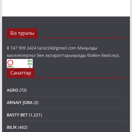
Біз туралы
8 747 909 2424 taraz24@gmail.com Маңызды
мәселелеріңіз бен ақпараттарыңызды бізбен бөлісіңіз.
Санаттар
AGRO
(72)
ARNAIY JOBA
(2)
BASTY BET
(1,221)
BILİK
(402)