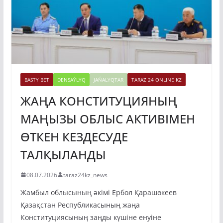
BASTY BET
DENSAÝLYQ
JAŃALYQTAR
TARAZ 24 ONLINE KZ
ЖАҢА КОНСТИТУЦИЯНЫҢ
МАҢЫЗЫ ОБЛЫС АКТИВІМЕН
ӨТКЕН КЕЗДЕСУДЕ
ТАЛҚЫЛАНДЫ
08.07.2026
taraz24kz_news
Жамбыл облысының әкімі Ербол Қарашөкеев
Қазақстан Республикасының жаңа
Конституциясының заңды күшіне енуіне