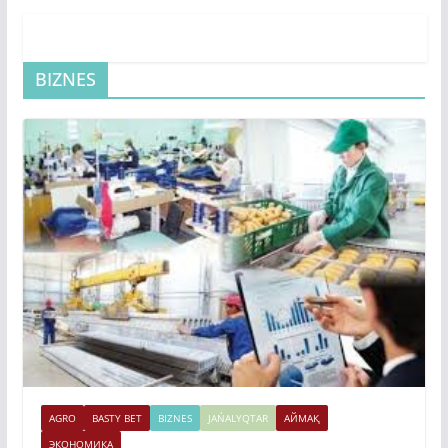
BIZNES
AGRO
BASTY BET
BIZNES
JAŃALYQTAR
АЙМАҚ
ЭКОНОМИКА