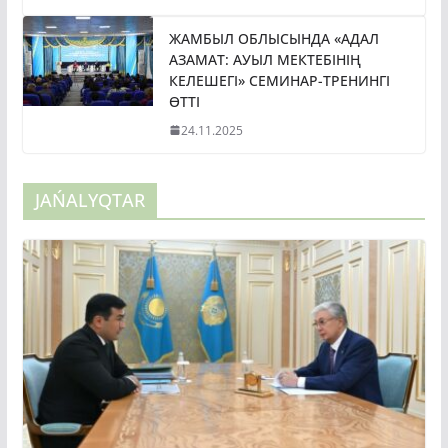
ЖАМБЫЛ ОБЛЫСЫНДА «АДАЛ
АЗАМАТ: АУЫЛ МЕКТЕБІНІҢ
КЕЛЕШЕГІ» СЕМИНАР-ТРЕНИНГІ
ӨТТІ
24.11.2025
JAŃALYQTAR