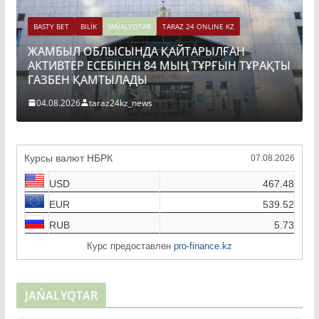
BASTY BET
BILİK
JAŃALYQTAR
TARAZ 24 ONLINE KZ
ЖАМБЫЛ ОБЛЫСЫНДА ҚАЙТАРЫЛҒАН
АКТИВТЕР ЕСЕБІНЕН 84 МЫҢ ТҰРҒЫН ТҰРАҚТЫ
ГАЗБЕН ҚАМТЫЛАДЫ
04.08.2026
taraz24kz_news
Курсы валют НБРК
07.08.2026
USD
467.48
EUR
539.52
RUB
5.73
Курс предоставлен
pro-finance.kz
JAŃALYQTAR