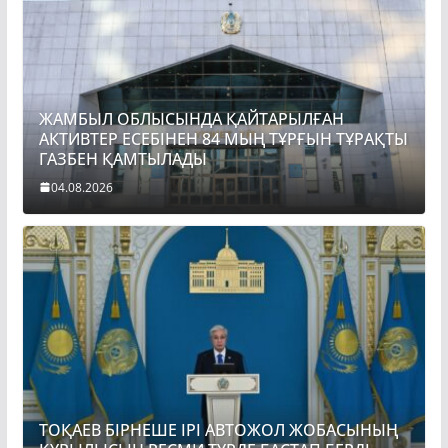
ЖАМБЫЛ ОБЛЫСЫНДА ҚАЙТАРЫЛҒАН
АКТИВТЕР ЕСЕБІНЕН 84 МЫҢ ТҰРҒЫН ТҰРАҚТЫ
ГАЗБЕН ҚАМТЫЛАДЫ
04.08.2026
ТОҚАЕВ БІРНЕШЕ ІРІ АВТОЖОЛ ЖОБАСЫНЫҢ