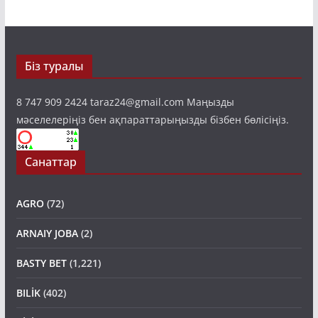
Біз туралы
8 747 909 2424 taraz24@gmail.com Маңызды
мәселелеріңіз бен ақпараттарыңызды бізбен бөлісіңіз.
Санаттар
AGRO
(72)
ARNAIY JOBA
(2)
BASTY BET
(1,221)
BILİK
(402)