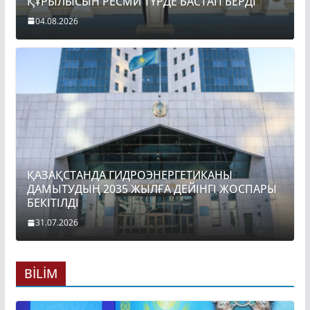
ҚҰРЫЛЫСЫН РЕСМИ ТҮРДЕ БАСТАП БЕРДІ
04.08.2026
ҚАЗАҚСТАНДА ГИДРОЭНЕРГЕТИКАНЫ
ДАМЫТУДЫҢ 2035 ЖЫЛҒА ДЕЙІНГІ ЖОСПАРЫ
БЕКІТІЛДІ
31.07.2026
BİLİM