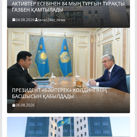
АКТИВТЕР ЕСЕБІНЕН 84 МЫҢ ТҰРҒЫН ТҰРАҚТЫ
ГАЗБЕН ҚАМТЫЛАДЫ
04.08.2026
taraz24kz_news
ПРЕЗИДЕНТ «БӘЙТЕРЕК» ХОЛДИНГІНІҢ
БАСШЫСЫН ҚАБЫЛДАДЫ
06.08.2026