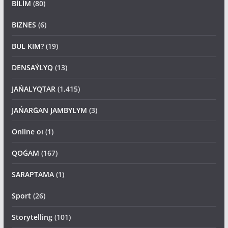
BİLİM
(80)
BIZNES
(6)
BUL KIM?
(19)
DENSAÝLYQ
(13)
JAŃALYQTAR
(1,415)
JAŃARǴAN JAMBYLYM
(3)
Online oı
(1)
QOǴAM
(167)
SARAPTAMA
(1)
Sport
(26)
Storytelling
(101)