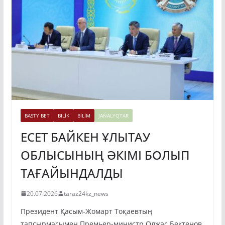
BASTY BET
BILİK
BİLİM
JAŃALYQTAR
ЕСЕТ БАЙКЕН ҰЛЫТАУ
ОБЛЫСЫНЫҢ ӘКІМІ БОЛЫП
ТАҒАЙЫНДАЛДЫ
20.07.2026
taraz24kz_news
Президент Қасым-Жомарт Тоқаевтың
тапсырмасымен Премьер-министр Олжас Бектенов