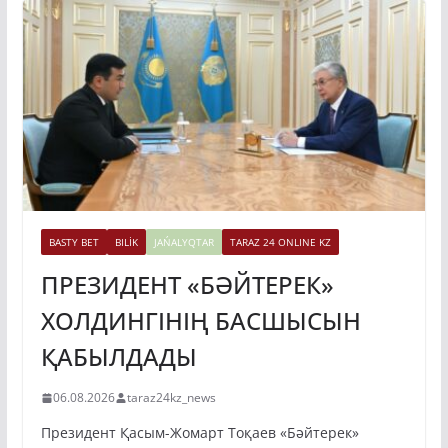
BASTY BET
BILİK
JAŃALYQTAR
TARAZ 24 ONLINE KZ
ПРЕЗИДЕНТ «БӘЙТЕРЕК»
ХОЛДИНГІНІҢ БАСШЫСЫН
ҚАБЫЛДАДЫ
06.08.2026
taraz24kz_news
Президент Қасым-Жомарт Тоқаев «Бәйтерек»