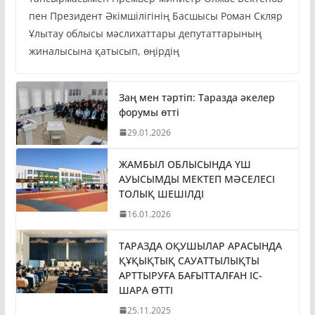
пен Президент Әкімшілігінің Басшысы Роман Скляр
Ұлытау облысы мәслихаттары депутаттарының
жиналысына қатысып, өңірдің
Заң мен тәртіп: Таразда әкелер
форумы өтті
29.01.2026
ЖАМБЫЛ ОБЛЫСЫНДА ҮШ
АУЫСЫМДЫ МЕКТЕП МӘСЕЛЕСІ
ТОЛЫҚ ШЕШІЛДІ
16.01.2026
ТАРАЗДА ОҚУШЫЛАР АРАСЫНДА
ҚҰҚЫҚТЫҚ САУАТТЫЛЫҚТЫ
АРТТЫРУҒА БАҒЫТТАЛҒАН ІС-
ШАРА ӨТТІ
25.11.2025