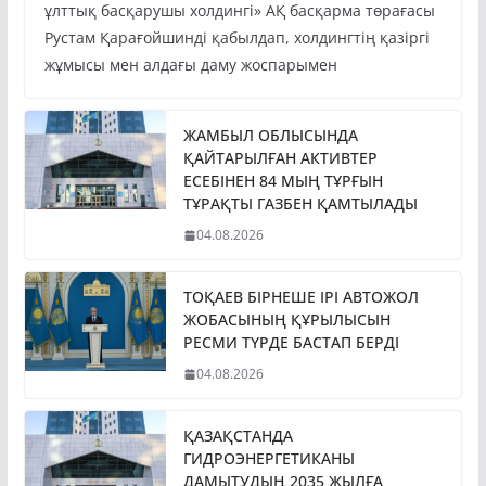
ұлттық басқарушы холдингі» АҚ басқарма төрағасы
Рустам Қарағойшинді қабылдап, холдингтің қазіргі
жұмысы мен алдағы даму жоспарымен
ЖАМБЫЛ ОБЛЫСЫНДА
ҚАЙТАРЫЛҒАН АКТИВТЕР
ЕСЕБІНЕН 84 МЫҢ ТҰРҒЫН
ТҰРАҚТЫ ГАЗБЕН ҚАМТЫЛАДЫ
04.08.2026
ТОҚАЕВ БІРНЕШЕ ІРІ АВТОЖОЛ
ЖОБАСЫНЫҢ ҚҰРЫЛЫСЫН
РЕСМИ ТҮРДЕ БАСТАП БЕРДІ
04.08.2026
ҚАЗАҚСТАНДА
ГИДРОЭНЕРГЕТИКАНЫ
ДАМЫТУДЫҢ 2035 ЖЫЛҒА