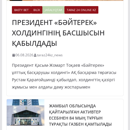
BASTY BET
BILİK
JAŃALYQTAR
TARAZ 24 ONLINE KZ
ПРЕЗИДЕНТ «БӘЙТЕРЕК»
ХОЛДИНГІНІҢ БАСШЫСЫН
ҚАБЫЛДАДЫ
06.08.2026
taraz24kz_news
Президент Қасым-Жомарт Тоқаев «Бәйтерек»
ұлттық басқарушы холдингі» АҚ басқарма төрағасы
Рустам Қарағойшинді қабылдап, холдингтің қазіргі
жұмысы мен алдағы даму жоспарымен
ЖАМБЫЛ ОБЛЫСЫНДА
ҚАЙТАРЫЛҒАН АКТИВТЕР
ЕСЕБІНЕН 84 МЫҢ ТҰРҒЫН
ТҰРАҚТЫ ГАЗБЕН ҚАМТЫЛАДЫ