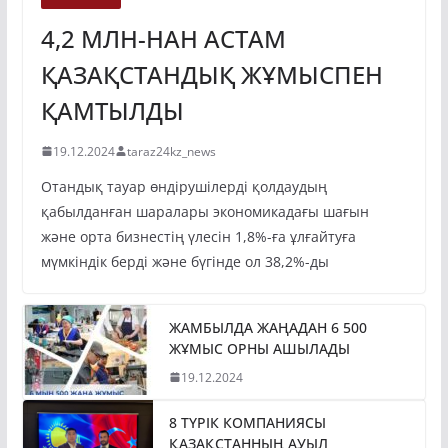
ЭКОНОМИКА
4,2 МЛН-НАН АСТАМ
ҚАЗАҚСТАНДЫҚ ЖҰМЫСПЕН
ҚАМТЫЛДЫ
19.12.2024
taraz24kz_news
Отандық тауар өндірушілерді қолдаудың
қабылданған шаралары экономикадағы шағын
және орта бизнестің үлесін 1,8%-ға ұлғайтуға
мүмкіндік берді және бүгінде ол 38,2%-ды
ЖАМБЫЛДА ЖАҢАДАН 6 500
ЖҰМЫС ОРНЫ АШЫЛАДЫ
19.12.2024
8 ТҮРІК КОМПАНИЯСЫ
ҚАЗАҚСТАННЫҢ АУЫЛ