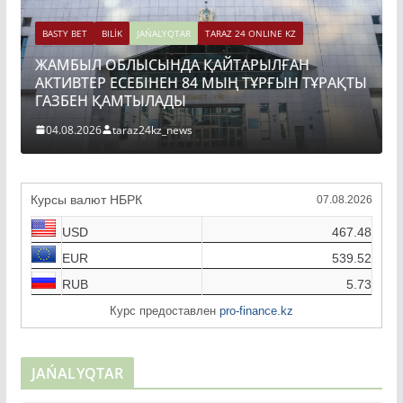
BASTY BET
BILİK
JAŃALYQTAR
TARAZ 24 ONLINE KZ
РАҚТЫ
ТОҚАЕВ БІРНЕШЕ ІРІ АВТОЖОЛ ЖОБАСЫНЫҢ
ҚҰРЫЛЫСЫН РЕСМИ ТҮРДЕ БАСТАП БЕРДІ
04.08.2026
taraz24kz_news
Курсы валют НБРК
07.08.2026
USD
467.48
EUR
539.52
RUB
5.73
Курс предоставлен
pro-finance.kz
JAŃALYQTAR