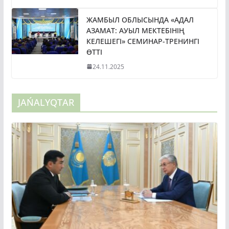
ЖАМБЫЛ ОБЛЫСЫНДА «АДАЛ
АЗАМАТ: АУЫЛ МЕКТЕБІНІҢ
КЕЛЕШЕГІ» СЕМИНАР-ТРЕНИНГІ
ӨТТІ
24.11.2025
JAŃALYQTAR