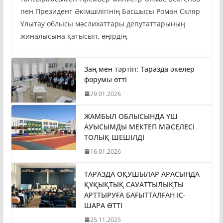
тапсырмасымен Премьер-министр Олжас Бектенов
пен Президент Әкімшілігінің Басшысы Роман Скляр
Ұлытау облысы мәслихаттары депутаттарының
жиналысына қатысып, өңірдің
Заң мен тәртіп: Таразда әкелер
форумы өтті
29.01.2026
ЖАМБЫЛ ОБЛЫСЫНДА ҮШ
АУЫСЫМДЫ МЕКТЕП МӘСЕЛЕСІ
ТОЛЫҚ ШЕШІЛДІ
16.01.2026
ТАРАЗДА ОҚУШЫЛАР АРАСЫНДА
ҚҰҚЫҚТЫҚ САУАТТЫЛЫҚТЫ
АРТТЫРУҒА БАҒЫТТАЛҒАН ІС-
ШАРА ӨТТІ
25.11.2025