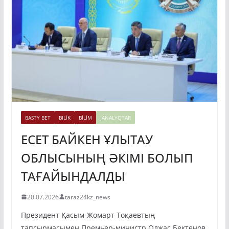
BASTY BET
BILİK
BİLİM
JAŃALYQTAR
ЕСЕТ БАЙКЕН ҰЛЫТАУ
ОБЛЫСЫНЫҢ ӘКІМІ БОЛЫП
ТАҒАЙЫНДАЛДЫ
20.07.2026
taraz24kz_news
Президент Қасым-Жомарт Тоқаевтың