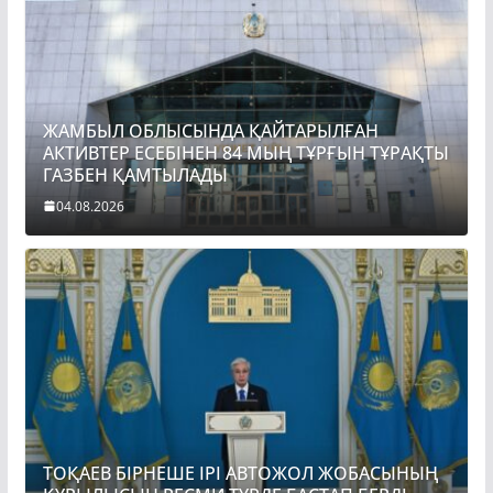
ЖАМБЫЛ ОБЛЫСЫНДА ҚАЙТАРЫЛҒАН
АКТИВТЕР ЕСЕБІНЕН 84 МЫҢ ТҰРҒЫН ТҰРАҚТЫ
ГАЗБЕН ҚАМТЫЛАДЫ
04.08.2026
ТОҚАЕВ БІРНЕШЕ ІРІ АВТОЖОЛ ЖОБАСЫНЫҢ