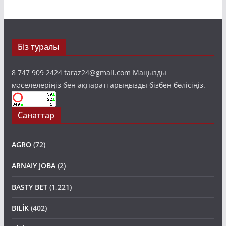
Біз туралы
8 747 909 2424 taraz24@gmail.com Маңызды
мәселелеріңіз бен ақпараттарыңызды бізбен бөлісіңіз.
Санаттар
AGRO
(72)
ARNAIY JOBA
(2)
BASTY BET
(1,221)
BILİK
(402)