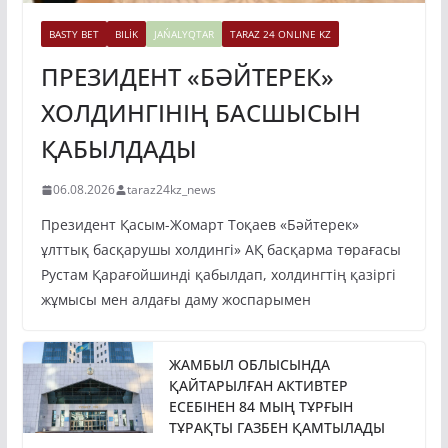
BASTY BET
BILİK
JAŃALYQTAR
TARAZ 24 ONLINE KZ
ПРЕЗИДЕНТ «БӘЙТЕРЕК»
ХОЛДИНГІНІҢ БАСШЫСЫН
ҚАБЫЛДАДЫ
06.08.2026
taraz24kz_news
Президент Қасым-Жомарт Тоқаев «Бәйтерек»
ұлттық басқарушы холдингі» АҚ басқарма төрағасы
Рустам Қарағойшинді қабылдап, холдингтің қазіргі
жұмысы мен алдағы даму жоспарымен
ЖАМБЫЛ ОБЛЫСЫНДА
ҚАЙТАРЫЛҒАН АКТИВТЕР
ЕСЕБІНЕН 84 МЫҢ ТҰРҒЫН
ТҰРАҚТЫ ГАЗБЕН ҚАМТЫЛАДЫ