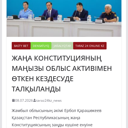
BASTY BET
DENSAÝLYQ
JAŃALYQTAR
TARAZ 24 ONLINE KZ
ЖАҢА КОНСТИТУЦИЯНЫҢ
МАҢЫЗЫ ОБЛЫС АКТИВІМЕН
ӨТКЕН КЕЗДЕСУДЕ
ТАЛҚЫЛАНДЫ
08.07.2026
taraz24kz_news
Жамбыл облысының әкімі Ербол Қарашөкеев
Қазақстан Республикасының жаңа
Конституциясының заңды күшіне енуіне