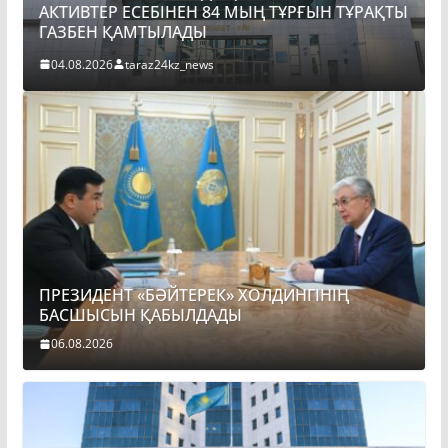
АҚТЫ
ПРЕЗИДЕНТ «БӘЙТЕРЕК» ХОЛДИНГІНІҢ
БАСШЫСЫН ҚАБЫЛДАДЫ
06.08.2026
taraz24kz_news
ПРЕЗИДЕНТ «БӘЙТЕРЕК» ХОЛДИНГІНІҢ
БАСШЫСЫН ҚАБЫЛДАДЫ
06.08.2026