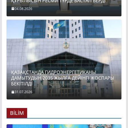
ҚҰРЫЛЫСЫН РЕСМИ ТҮРДЕ БАСТАП БЕРДІ
04.08.2026
ҚАЗАҚСТАНДА ГИДРОЭНЕРГЕТИКАНЫ
ДАМЫТУДЫҢ 2035 ЖЫЛҒА ДЕЙІНГІ ЖОСПАРЫ
БЕКІТІЛДІ
31.07.2026
BİLİM