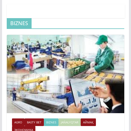
BIZNES
AGRO
BASTY BET
BIZNES
JAŃALYQTAR
АЙМАҚ