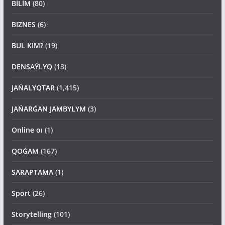
BİLİM
(80)
BIZNES
(6)
BUL KIM?
(19)
DENSAÝLYQ
(13)
JAŃALYQTAR
(1,415)
JAŃARǴAN JAMBYLYM
(3)
Online oı
(1)
QOǴAM
(167)
SARAPTAMA
(1)
Sport
(26)
Storytelling
(101)