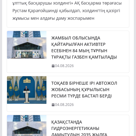
Президент Қасым-Жомарт Тоқаев «Бәйтерек»
ұлттық басқарушы холдингі» АҚ басқарма төрағасы
Рустам Қарағойшинді қабылдап, холдингтің қазіргі
жұмысы мен алдағы даму жоспарымен
ЖАМБЫЛ ОБЛЫСЫНДА
ҚАЙТАРЫЛҒАН АКТИВТЕР
ЕСЕБІНЕН 84 МЫҢ ТҰРҒЫН
ТҰРАҚТЫ ГАЗБЕН ҚАМТЫЛАДЫ
04.08.2026
ТОҚАЕВ БІРНЕШЕ ІРІ АВТОЖОЛ
ЖОБАСЫНЫҢ ҚҰРЫЛЫСЫН
РЕСМИ ТҮРДЕ БАСТАП БЕРДІ
04.08.2026
ҚАЗАҚСТАНДА
ГИДРОЭНЕРГЕТИКАНЫ