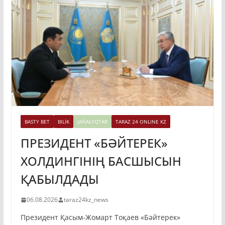
BASTY BET
BILİK
JAŃALYQTAR
TARAZ 24 ONLINE KZ
ПРЕЗИДЕНТ «БӘЙТЕРЕК»
ХОЛДИНГІНІҢ БАСШЫСЫН
ҚАБЫЛДАДЫ
06.08.2026
taraz24kz_news