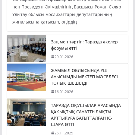
тапсырмасымен Премьер-министр Олжас Бектенов
пен Президент Әкімшілігінің Басшысы Роман Скляр
Ұлытау облысы мәслихаттары депутаттарының
жиналысына қатысып, өңірдің
Заң мен тәртіп: Таразда әкелер
форумы өтті
29.01.2026
ЖАМБЫЛ ОБЛЫСЫНДА ҮШ
АУЫСЫМДЫ МЕКТЕП МӘСЕЛЕСІ
ТОЛЫҚ ШЕШІЛДІ
16.01.2026
ТАРАЗДА ОҚУШЫЛАР АРАСЫНДА
ҚҰҚЫҚТЫҚ САУАТТЫЛЫҚТЫ
АРТТЫРУҒА БАҒЫТТАЛҒАН ІС-
ШАРА ӨТТІ
25.11.2025