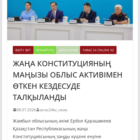
BASTY BET
DENSAÝLYQ
JAŃALYQTAR
TARAZ 24 ONLINE KZ
ЖАҢА КОНСТИТУЦИЯНЫҢ
МАҢЫЗЫ ОБЛЫС АКТИВІМЕН
ӨТКЕН КЕЗДЕСУДЕ
ТАЛҚЫЛАНДЫ
08.07.2026
taraz24kz_news
Жамбыл облысының әкімі Ербол Қарашөкеев
Қазақстан Республикасының жаңа
Конституциясының заңды күшіне енуіне