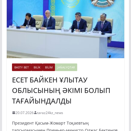
BASTY BET
BILİK
BİLİM
JAŃALYQTAR
ЕСЕТ БАЙКЕН ҰЛЫТАУ
ОБЛЫСЫНЫҢ ӘКІМІ БОЛЫП
ТАҒАЙЫНДАЛДЫ
20.07.2026
taraz24kz_news
Президент Қасым-Жомарт Тоқаевтың