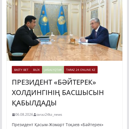
BASTY BET
BILİK
JAŃALYQTAR
TARAZ 24 ONLINE KZ
ПРЕЗИДЕНТ «БӘЙТЕРЕК»
ХОЛДИНГІНІҢ БАСШЫСЫН
ҚАБЫЛДАДЫ
06.08.2026
taraz24kz_news