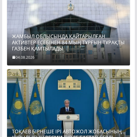
ЖАМБЫЛ ОБЛЫСЫНДА ҚАЙТАРЫЛҒАН
АКТИВТЕР ЕСЕБІНЕН 84 МЫҢ ТҰРҒЫН ТҰРАҚТЫ
ГАЗБЕН ҚАМТЫЛАДЫ
04.08.2026
ТОҚАЕВ БІРНЕШЕ ІРІ АВТОЖОЛ ЖОБАСЫНЫҢ