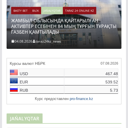
BASTY BET
BILİK
JAŃALYQTAR
TARAZ 24 ONLINE KZ
РАҚТЫ
ТОҚАЕВ БІРНЕШЕ ІРІ АВТОЖОЛ ЖОБАСЫНЫҢ
ҚҰРЫЛЫСЫН РЕСМИ ТҮРДЕ БАСТАП БЕРДІ
04.08.2026
taraz24kz_news
Курсы валют НБРК
07.08.2026
USD
467.48
EUR
539.52
RUB
5.73
Курс предоставлен
pro-finance.kz
JAŃALYQTAR