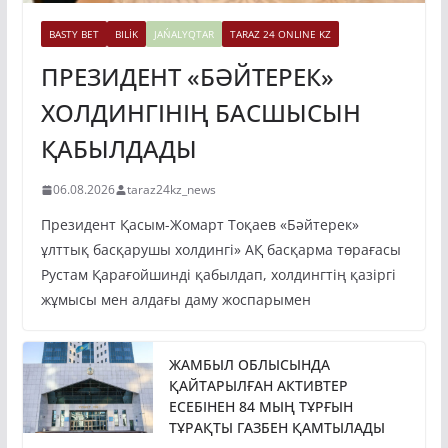
BASTY BET
BILİK
JAŃALYQTAR
TARAZ 24 ONLINE KZ
ПРЕЗИДЕНТ «БӘЙТЕРЕК»
ХОЛДИНГІНІҢ БАСШЫСЫН
ҚАБЫЛДАДЫ
06.08.2026
taraz24kz_news
Президент Қасым-Жомарт Тоқаев «Бәйтерек»
ұлттық басқарушы холдингі» АҚ басқарма төрағасы
Рустам Қарағойшинді қабылдап, холдингтің қазіргі
жұмысы мен алдағы даму жоспарымен
ЖАМБЫЛ ОБЛЫСЫНДА
ҚАЙТАРЫЛҒАН АКТИВТЕР
ЕСЕБІНЕН 84 МЫҢ ТҰРҒЫН
ТҰРАҚТЫ ГАЗБЕН ҚАМТЫЛАДЫ