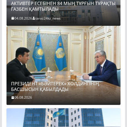
АҚТЫ
ПРЕЗИДЕНТ «БӘЙТЕРЕК» ХОЛДИНГІНІҢ
БАСШЫСЫН ҚАБЫЛДАДЫ
06.08.2026
taraz24kz_news
ПРЕЗИДЕНТ «БӘЙТЕРЕК» ХОЛДИНГІНІҢ
БАСШЫСЫН ҚАБЫЛДАДЫ
06.08.2026