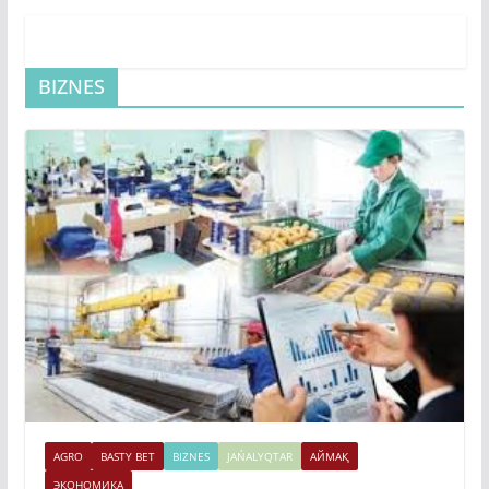
BIZNES
AGRO
BASTY BET
BIZNES
JAŃALYQTAR
АЙМАҚ