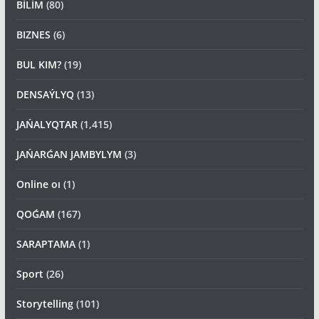
BİLİM
(80)
BIZNES
(6)
BUL KIM?
(19)
DENSAÝLYQ
(13)
JAŃALYQTAR
(1,415)
JAŃARǴAN JAMBYLYM
(3)
Online oı
(1)
QOǴAM
(167)
SARAPTAMA
(1)
Sport
(26)
Storytelling
(101)