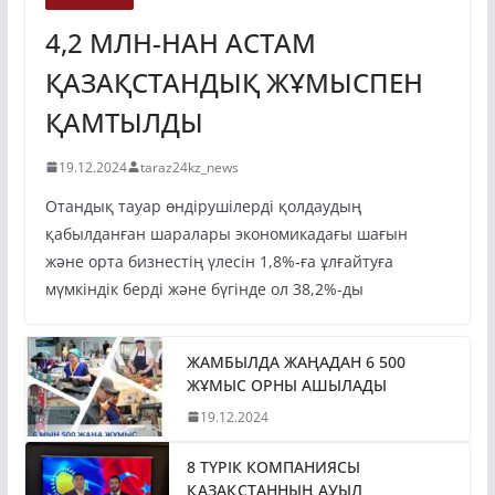
ЭКОНОМИКА
4,2 МЛН-НАН АСТАМ
ҚАЗАҚСТАНДЫҚ ЖҰМЫСПЕН
ҚАМТЫЛДЫ
19.12.2024
taraz24kz_news
Отандық тауар өндірушілерді қолдаудың
қабылданған шаралары экономикадағы шағын
және орта бизнестің үлесін 1,8%-ға ұлғайтуға
мүмкіндік берді және бүгінде ол 38,2%-ды
ЖАМБЫЛДА ЖАҢАДАН 6 500
ЖҰМЫС ОРНЫ АШЫЛАДЫ
19.12.2024
8 ТҮРІК КОМПАНИЯСЫ
ҚАЗАҚСТАННЫҢ АУЫЛ