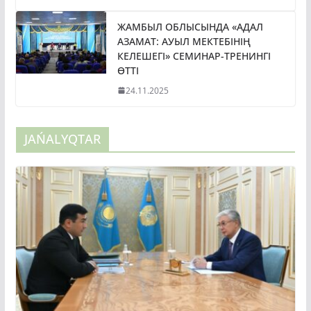
ЖАМБЫЛ ОБЛЫСЫНДА «АДАЛ
АЗАМАТ: АУЫЛ МЕКТЕБІНІҢ
КЕЛЕШЕГІ» СЕМИНАР-ТРЕНИНГІ
ӨТТІ
24.11.2025
JAŃALYQTAR