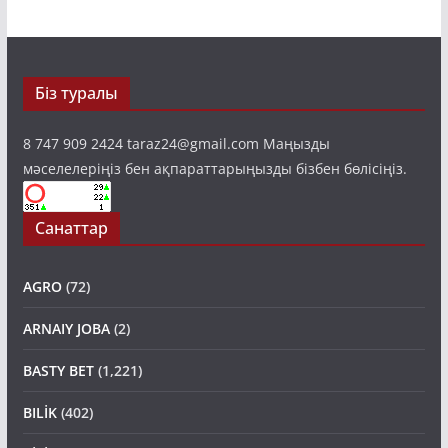
Біз туралы
8 747 909 2424 taraz24@gmail.com Маңызды
мәселелеріңіз бен ақпараттарыңызды бізбен бөлісіңіз.
Санаттар
AGRO
(72)
ARNAIY JOBA
(2)
BASTY BET
(1,221)
BILİK
(402)