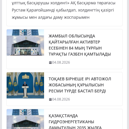
Президент Қасым-Жомарт Тоқаев «Бәйтерек»
ұлттық басқарушы холдингі» АҚ басқарма төрағасы
Рустам Қарағойшинді қабылдап, холдингтің қазіргі
жұмысы мен алдағы даму жоспарымен
ЖАМБЫЛ ОБЛЫСЫНДА
ҚАЙТАРЫЛҒАН АКТИВТЕР
ЕСЕБІНЕН 84 МЫҢ ТҰРҒЫН
ТҰРАҚТЫ ГАЗБЕН ҚАМТЫЛАДЫ
04.08.2026
ТОҚАЕВ БІРНЕШЕ ІРІ АВТОЖОЛ
ЖОБАСЫНЫҢ ҚҰРЫЛЫСЫН
РЕСМИ ТҮРДЕ БАСТАП БЕРДІ
04.08.2026
ҚАЗАҚСТАНДА
ГИДРОЭНЕРГЕТИКАНЫ