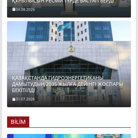
ҚҰРЫЛЫСЫН РЕСМИ ТҮРДЕ БАСТАП БЕРДІ
04.08.2026
ҚАЗАҚСТАНДА ГИДРОЭНЕРГЕТИКАНЫ
ДАМЫТУДЫҢ 2035 ЖЫЛҒА ДЕЙІНГІ ЖОСПАРЫ
БЕКІТІЛДІ
31.07.2026
BİLİM