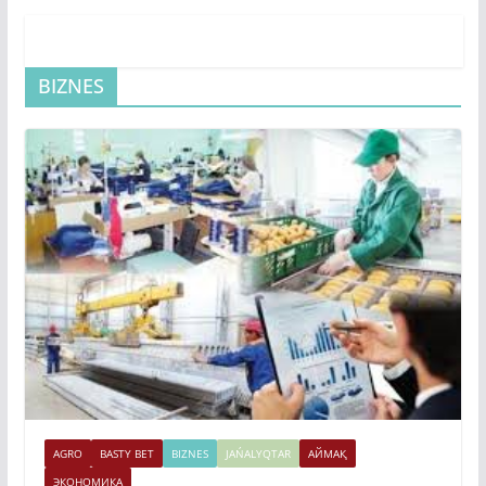
BIZNES
AGRO
BASTY BET
BIZNES
JAŃALYQTAR
АЙМАҚ
ЭКОНОМИКА