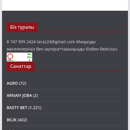
Біз туралы
8 747 909 2424 taraz24@gmail.com Маңызды
мәселелеріңіз бен ақпараттарыңызды бізбен бөлісіңіз.
Санаттар
AGRO
(72)
ARNAIY JOBA
(2)
BASTY BET
(1,221)
BILİK
(402)