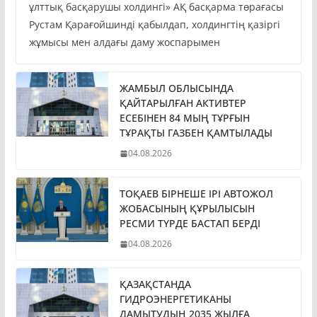
ұлттық басқарушы холдингі» АҚ басқарма төрағасы
Рустам Қарағойшинді қабылдап, холдингтің қазіргі
жұмысы мен алдағы даму жоспарымен
ЖАМБЫЛ ОБЛЫСЫНДА
ҚАЙТАРЫЛҒАН АКТИВТЕР
ЕСЕБІНЕН 84 МЫҢ ТҰРҒЫН
ТҰРАҚТЫ ГАЗБЕН ҚАМТЫЛАДЫ
04.08.2026
ТОҚАЕВ БІРНЕШЕ ІРІ АВТОЖОЛ
ЖОБАСЫНЫҢ ҚҰРЫЛЫСЫН
РЕСМИ ТҮРДЕ БАСТАП БЕРДІ
04.08.2026
ҚАЗАҚСТАНДА
ГИДРОЭНЕРГЕТИКАНЫ
ДАМЫТУДЫҢ 2035 ЖЫЛҒА