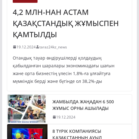
4,2 МЛН-НАН АСТАМ
ҚАЗАҚСТАНДЫҚ ЖҰМЫСПЕН
ҚАМТЫЛДЫ
19.12.2024
taraz24kz_news
Отандық тауар өндірушілерді қолдаудың
қабылданған шаралары экономикадағы шағын
және орта бизнестің үлесін 1,8%-ға ұлғайтуға
мүмкіндік берді және бүгінде ол 38,2%-ды
ЖАМБЫЛДА ЖАҢАДАН 6 500
ЖҰМЫС ОРНЫ АШЫЛАДЫ
19.12.2024
8 ТҮРІК КОМПАНИЯСЫ
ҚАЗАҚСТАННЫҢ АУЫЛ