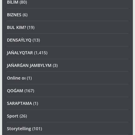
BİLİM
(80)
BIZNES
(6)
BUL KIM?
(19)
DENSAÝLYQ
(13)
JAŃALYQTAR
(1,415)
JAŃARǴAN JAMBYLYM
(3)
Online oı
(1)
QOǴAM
(167)
SARAPTAMA
(1)
Sport
(26)
Storytelling
(101)