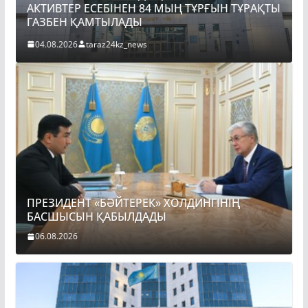
АКТИВТЕР ЕСЕБІНЕН 84 МЫҢ ТҰРҒЫН ТҰРАҚТЫ
ПР
ГАЗБЕН ҚАМТЫЛАДЫ
Б
04.08.2026
taraz24kz_news
0
ПРЕЗИДЕНТ «БӘЙТЕРЕК» ХОЛДИНГІНІҢ
БАСШЫСЫН ҚАБЫЛДАДЫ
06.08.2026