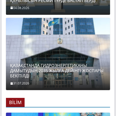
ҚҰРЫЛЫСЫН РЕСМИ ТҮРДЕ БАСТАП БЕРДІ
04.08.2026
ҚАЗАҚСТАНДА ГИДРОЭНЕРГЕТИКАНЫ
ДАМЫТУДЫҢ 2035 ЖЫЛҒА ДЕЙІНГІ ЖОСПАРЫ
БЕКІТІЛДІ
31.07.2026
BİLİM