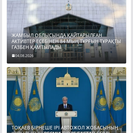
ЖАМБЫЛ ОБЛЫСЫНДА ҚАЙТАРЫЛҒАН
АКТИВТЕР ЕСЕБІНЕН 84 МЫҢ ТҰРҒЫН ТҰРАҚТЫ
ГАЗБЕН ҚАМТЫЛАДЫ
04.08.2026
ТОҚАЕВ БІРНЕШЕ ІРІ АВТОЖОЛ ЖОБАСЫНЫҢ