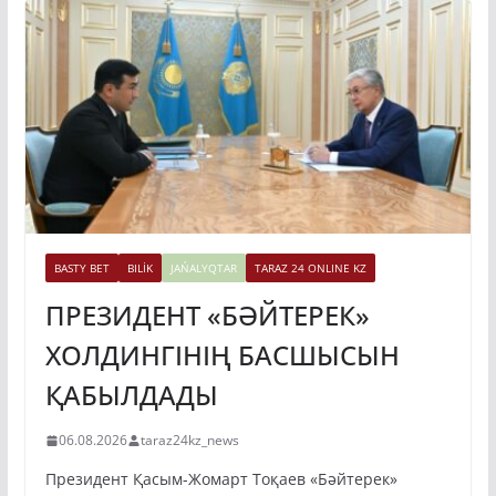
BASTY BET
BILİK
JAŃALYQTAR
TARAZ 24 ONLINE KZ
ПРЕЗИДЕНТ «БӘЙТЕРЕК»
ХОЛДИНГІНІҢ БАСШЫСЫН
ҚАБЫЛДАДЫ
06.08.2026
taraz24kz_news
Президент Қасым-Жомарт Тоқаев «Бәйтерек»