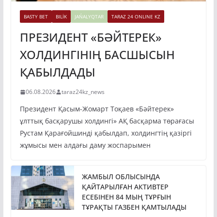
BASTY BET
BILİK
JAŃALYQTAR
TARAZ 24 ONLINE KZ
ПРЕЗИДЕНТ «БӘЙТЕРЕК»
ХОЛДИНГІНІҢ БАСШЫСЫН
ҚАБЫЛДАДЫ
06.08.2026
taraz24kz_news
Президент Қасым-Жомарт Тоқаев «Бәйтерек»
ұлттық басқарушы холдингі» АҚ басқарма төрағасы
Рустам Қарағойшинді қабылдап, холдингтің қазіргі
жұмысы мен алдағы даму жоспарымен
ЖАМБЫЛ ОБЛЫСЫНДА
ҚАЙТАРЫЛҒАН АКТИВТЕР
ЕСЕБІНЕН 84 МЫҢ ТҰРҒЫН
ТҰРАҚТЫ ГАЗБЕН ҚАМТЫЛАДЫ