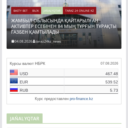
BASTY BET
BILİK
JAŃALYQTAR
TARAZ 24 ONLINE KZ
ЖАМБЫЛ ОБЛЫСЫНДА ҚАЙТАРЫЛҒАН
АКТИВТЕР ЕСЕБІНЕН 84 МЫҢ ТҰРҒЫН ТҰРАҚТЫ
ГАЗБЕН ҚАМТЫЛАДЫ
04.08.2026
taraz24kz_news
Курсы валют НБРК
07.08.2026
USD
467.48
EUR
539.52
RUB
5.73
Курс предоставлен
pro-finance.kz
JAŃALYQTAR