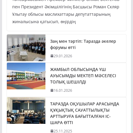
пен Президент Әкімшілігінің Басшысы Роман Скляр
Ұлытау облысы мәслихаттары депутаттарының
жиналысына қатысып, өңірдің
Заң мен тәртіп: Таразда әкелер
форумы өтті
29.01.2026
ЖАМБЫЛ ОБЛЫСЫНДА ҮШ
АУЫСЫМДЫ МЕКТЕП МӘСЕЛЕСІ
ТОЛЫҚ ШЕШІЛДІ
16.01.2026
ТАРАЗДА ОҚУШЫЛАР АРАСЫНДА
ҚҰҚЫҚТЫҚ САУАТТЫЛЫҚТЫ
АРТТЫРУҒА БАҒЫТТАЛҒАН ІС-
ШАРА ӨТТІ
25.11.2025