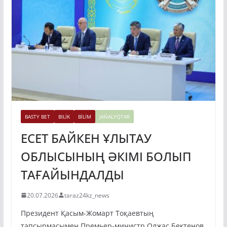
BASTY BET
BILİK
BİLİM
JAŃALYQTAR
ЕСЕТ БАЙКЕН ҰЛЫТАУ
ОБЛЫСЫНЫҢ ӘКІМІ БОЛЫП
ТАҒАЙЫНДАЛДЫ
20.07.2026
taraz24kz_news
Президент Қасым-Жомарт Тоқаевтың
тапсырмасымен Премьер-министр Олжас Бектенов