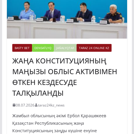
BASTY BET
DENSAÝLYQ
JAŃALYQTAR
TARAZ 24 ONLINE KZ
ЖАҢА КОНСТИТУЦИЯНЫҢ
МАҢЫЗЫ ОБЛЫС АКТИВІМЕН
ӨТКЕН КЕЗДЕСУДЕ
ТАЛҚЫЛАНДЫ
08.07.2026
taraz24kz_news
Жамбыл облысының әкімі Ербол Қарашөкеев
Қазақстан Республикасының жаңа
Конституциясының заңды күшіне енуіне