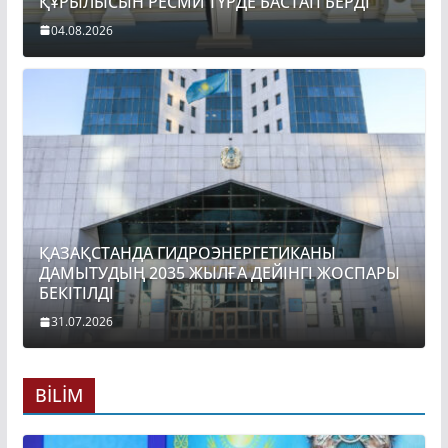
ҚҰРЫЛЫСЫН РЕСМИ ТҮРДЕ БАСТАП БЕРДІ
04.08.2026
ҚАЗАҚСТАНДА ГИДРОЭНЕРГЕТИКАНЫ
ДАМЫТУДЫҢ 2035 ЖЫЛҒА ДЕЙІНГІ ЖОСПАРЫ
БЕКІТІЛДІ
31.07.2026
BİLİM