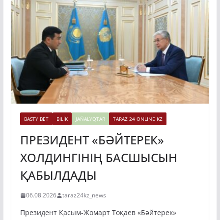
BASTY BET
BILİK
JAŃALYQTAR
TARAZ 24 ONLINE KZ
ПРЕЗИДЕНТ «БӘЙТЕРЕК»
ХОЛДИНГІНІҢ БАСШЫСЫН
ҚАБЫЛДАДЫ
06.08.2026
taraz24kz_news