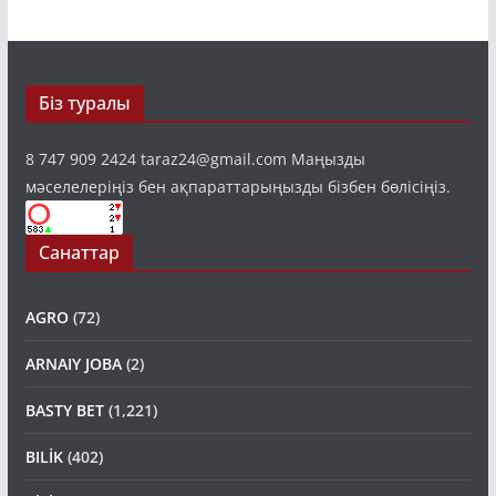
Біз туралы
8 747 909 2424 taraz24@gmail.com Маңызды
мәселелеріңіз бен ақпараттарыңызды бізбен бөлісіңіз.
Санаттар
AGRO
(72)
ARNAIY JOBA
(2)
BASTY BET
(1,221)
BILİK
(402)