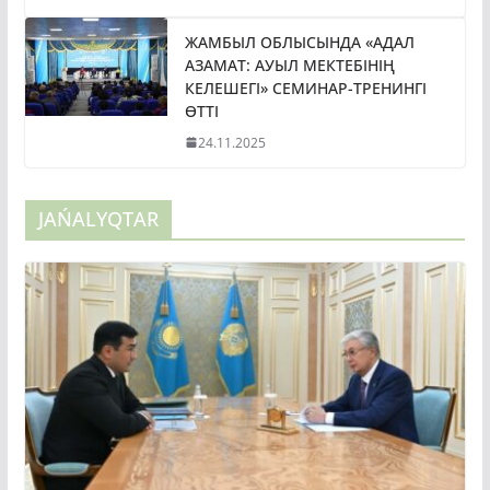
ЖАМБЫЛ ОБЛЫСЫНДА «АДАЛ
АЗАМАТ: АУЫЛ МЕКТЕБІНІҢ
КЕЛЕШЕГІ» СЕМИНАР-ТРЕНИНГІ
ӨТТІ
24.11.2025
JAŃALYQTAR