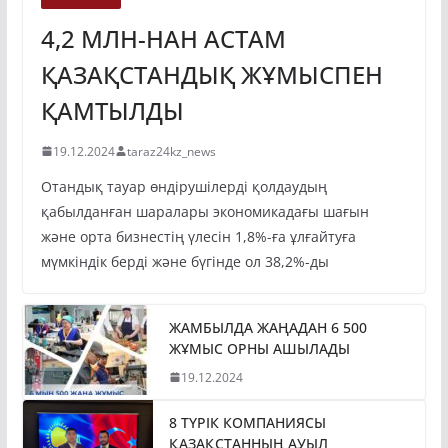
4,2 МЛН-НАН АСТАМ
ҚАЗАҚСТАНДЫҚ ЖҰМЫСПЕН
ҚАМТЫЛДЫ
19.12.2024
taraz24kz_news
Отандық тауар өндірушілерді қолдаудың
қабылданған шаралары экономикадағы шағын
және орта бизнестің үлесін 1,8%-ға ұлғайтуға
мүмкіндік берді және бүгінде ол 38,2%-ды
ЖАМБЫЛДА ЖАҢАДАН 6 500
ЖҰМЫС ОРНЫ АШЫЛАДЫ
19.12.2024
8 ТҮРІК КОМПАНИЯСЫ
ҚАЗАҚСТАННЫҢ АУЫЛ