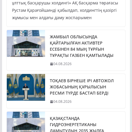
Президент Қасым-Жомарт Тоқаев «Бәйтерек»
ұлттық басқарушы холдингі» АҚ басқарма төрағасы
Рустам Қарағойшинді қабылдап, холдингтің қазіргі
жұмысы мен алдағы даму жоспарымен
ЖАМБЫЛ ОБЛЫСЫНДА
ҚАЙТАРЫЛҒАН АКТИВТЕР
ЕСЕБІНЕН 84 МЫҢ ТҰРҒЫН
ТҰРАҚТЫ ГАЗБЕН ҚАМТЫЛАДЫ
04.08.2026
ТОҚАЕВ БІРНЕШЕ ІРІ АВТОЖОЛ
ЖОБАСЫНЫҢ ҚҰРЫЛЫСЫН
РЕСМИ ТҮРДЕ БАСТАП БЕРДІ
04.08.2026
ҚАЗАҚСТАНДА
ГИДРОЭНЕРГЕТИКАНЫ