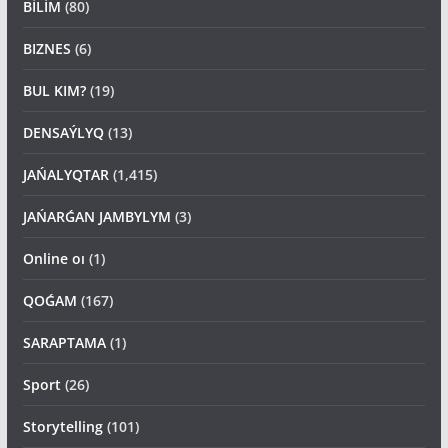
BİLİM
(80)
BIZNES
(6)
BUL KIM?
(19)
DENSAÝLYQ
(13)
JAŃALYQTAR
(1,415)
JAŃARǴAN JAMBYLYM
(3)
Online oı
(1)
QOǴAM
(167)
SARAPTAMA
(1)
Sport
(26)
Storytelling
(101)