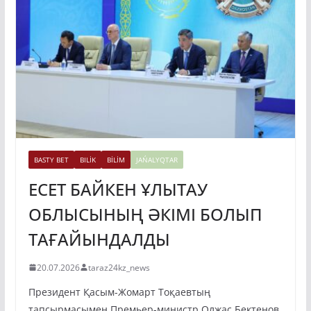
BASTY BET
BILİK
BİLİM
JAŃALYQTAR
ЕСЕТ БАЙКЕН ҰЛЫТАУ
ОБЛЫСЫНЫҢ ӘКІМІ БОЛЫП
ТАҒАЙЫНДАЛДЫ
20.07.2026
taraz24kz_news
Президент Қасым-Жомарт Тоқаевтың