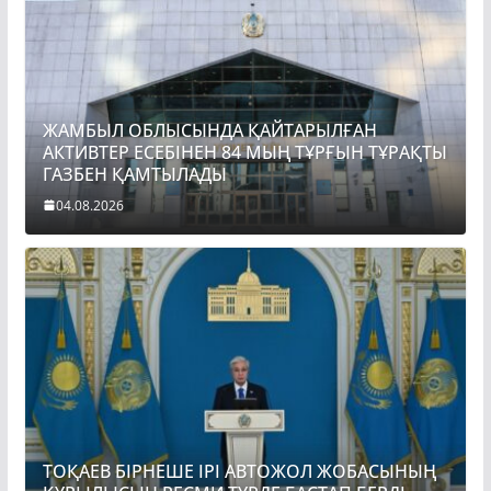
ЖАМБЫЛ ОБЛЫСЫНДА ҚАЙТАРЫЛҒАН
АКТИВТЕР ЕСЕБІНЕН 84 МЫҢ ТҰРҒЫН ТҰРАҚТЫ
ГАЗБЕН ҚАМТЫЛАДЫ
04.08.2026
ТОҚАЕВ БІРНЕШЕ ІРІ АВТОЖОЛ ЖОБАСЫНЫҢ