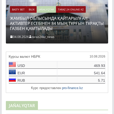
ET
BILİK
JAŃALYQTAR
TARAZ 24 ONLINE KZ
ЫЛ ОБЛЫСЫНДА ҚАЙТАРЫЛҒАН
BASTY BET
BILİ
ТЕР ЕСЕБІНЕН 84 МЫҢ ТҰРҒЫН ТҰРАҚТЫ
ТОҚАЕВ БІ
ЕН ҚАМТЫЛАДЫ
ҚҰРЫЛЫСЫН
2026
taraz24kz_news
04.08.2026
t
Курсы валют НБРК
10.08.2026
USD
469.93
EUR
541.64
RUB
5.71
Курс предоставлен
pro-finance.kz
JAŃALYQTAR