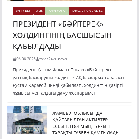
BASTY BET
BILİK
JAŃALYQTAR
TARAZ 24 ONLINE KZ
ПРЕЗИДЕНТ «БӘЙТЕРЕК»
ХОЛДИНГІНІҢ БАСШЫСЫН
ҚАБЫЛДАДЫ
06.08.2026
taraz24kz_news
Президент Қасым-Жомарт Тоқаев «Бәйтерек»
ұлттық басқарушы холдингі» АҚ басқарма төрағасы
Рустам Қарағойшинді қабылдап, холдингтің қазіргі
жұмысы мен алдағы даму жоспарымен
ЖАМБЫЛ ОБЛЫСЫНДА
ҚАЙТАРЫЛҒАН АКТИВТЕР
ЕСЕБІНЕН 84 МЫҢ ТҰРҒЫН
ТҰРАҚТЫ ГАЗБЕН ҚАМТЫЛАДЫ