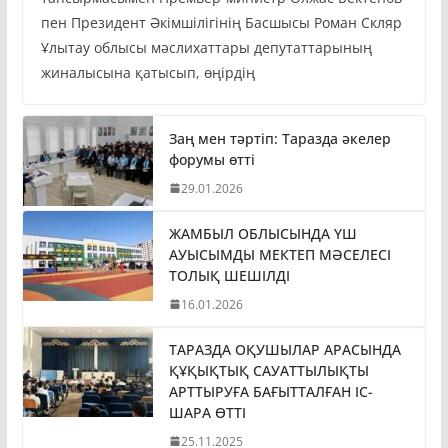
тапсырмасымен Премьер-министр Олжас Бектенов
пен Президент Әкімшілігінің Басшысы Роман Скляр
Ұлытау облысы мәслихаттары депутаттарының
жиналысына қатысып, өңірдің
Заң мен тәртіп: Таразда әкелер
форумы өтті
29.01.2026
ЖАМБЫЛ ОБЛЫСЫНДА ҮШ
АУЫСЫМДЫ МЕКТЕП МӘСЕЛЕСІ
ТОЛЫҚ ШЕШІЛДІ
16.01.2026
ТАРАЗДА ОҚУШЫЛАР АРАСЫНДА
ҚҰҚЫҚТЫҚ САУАТТЫЛЫҚТЫ
АРТТЫРУҒА БАҒЫТТАЛҒАН ІС-
ШАРА ӨТТІ
25.11.2025