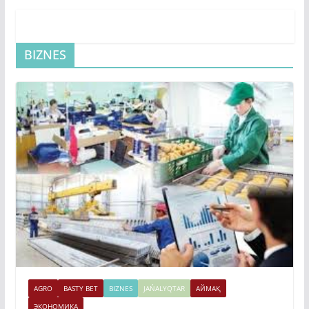
BIZNES
AGRO
BASTY BET
BIZNES
JAŃALYQTAR
АЙМАҚ
ЭКОНОМИКА