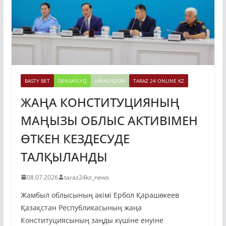
BASTY BET
DENSAÝLYQ
JAŃALYQTAR
TARAZ 24 ONLINE KZ
ЖАҢА КОНСТИТУЦИЯНЫҢ
МАҢЫЗЫ ОБЛЫС АКТИВІМЕН
ӨТКЕН КЕЗДЕСУДЕ
ТАЛҚЫЛАНДЫ
08.07.2026
taraz24kz_news
Жамбыл облысының әкімі Ербол Қарашөкеев
Қазақстан Республикасының жаңа
Конституциясының заңды күшіне енуіне