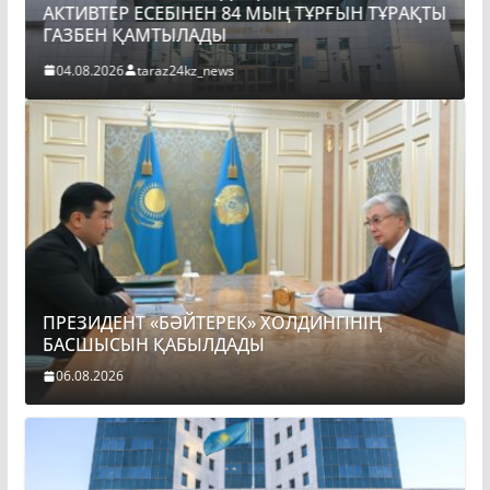
АКТИВТЕР ЕСЕБІНЕН 84 МЫҢ ТҰРҒЫН ТҰРАҚТЫ
ГАЗБЕН ҚАМТЫЛАДЫ
04.08.2026
taraz24kz_news
ПРЕЗИДЕНТ «БӘЙТЕРЕК» ХОЛДИНГІНІҢ
БАСШЫСЫН ҚАБЫЛДАДЫ
06.08.2026