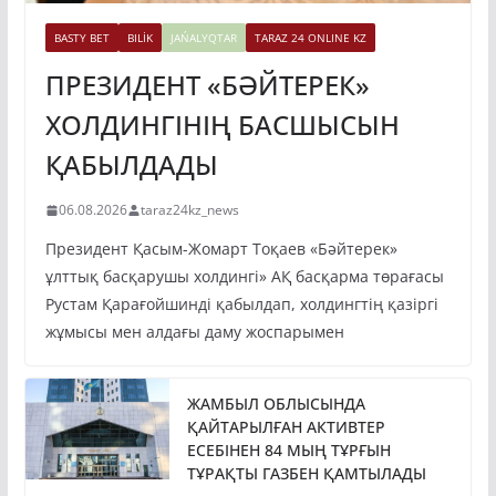
BASTY BET
BILİK
JAŃALYQTAR
TARAZ 24 ONLINE KZ
ПРЕЗИДЕНТ «БӘЙТЕРЕК»
ХОЛДИНГІНІҢ БАСШЫСЫН
ҚАБЫЛДАДЫ
06.08.2026
taraz24kz_news
Президент Қасым-Жомарт Тоқаев «Бәйтерек»
ұлттық басқарушы холдингі» АҚ басқарма төрағасы
Рустам Қарағойшинді қабылдап, холдингтің қазіргі
жұмысы мен алдағы даму жоспарымен
ЖАМБЫЛ ОБЛЫСЫНДА
ҚАЙТАРЫЛҒАН АКТИВТЕР
ЕСЕБІНЕН 84 МЫҢ ТҰРҒЫН
ТҰРАҚТЫ ГАЗБЕН ҚАМТЫЛАДЫ