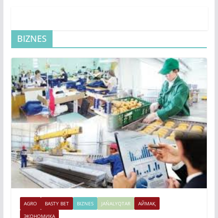
BIZNES
AGRO
BASTY BET
BIZNES
JAŃALYQTAR
АЙМАҚ
ЭКОНОМИКА