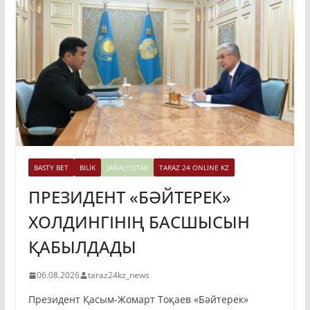
BASTY BET
BILİK
JAŃALYQTAR
TARAZ 24 ONLINE KZ
ПРЕЗИДЕНТ «БӘЙТЕРЕК»
ХОЛДИНГІНІҢ БАСШЫСЫН
ҚАБЫЛДАДЫ
06.08.2026
taraz24kz_news
Президент Қасым-Жомарт Тоқаев «Бәйтерек»