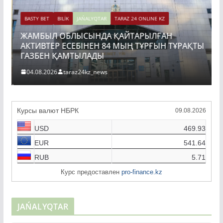
BASTY BET
BILİK
JAŃALYQTAR
TARAZ 24 ONLINE KZ
ЖАМБЫЛ ОБЛЫСЫНДА ҚАЙТАРЫЛҒАН
АКТИВТЕР ЕСЕБІНЕН 84 МЫҢ ТҰРҒЫН ТҰРАҚТЫ
ГАЗБЕН ҚАМТЫЛАДЫ
04.08.2026
taraz24kz_news
Курсы валют НБРК
09.08.2026
USD
469.93
EUR
541.64
RUB
5.71
Курс предоставлен
pro-finance.kz
JAŃALYQTAR