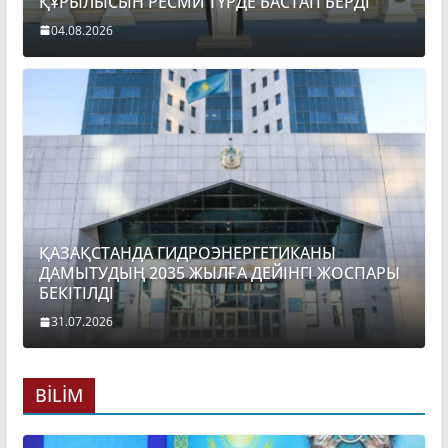
ҚҰРЫЛЫСЫН РЕСМИ ТҮРДЕ БАСТАП БЕРДІ
04.08.2026
ҚАЗАҚСТАНДА ГИДРОЭНЕРГЕТИКАНЫ
ДАМЫТУДЫҢ 2035 ЖЫЛҒА ДЕЙІНГІ ЖОСПАРЫ
БЕКІТІЛДІ
31.07.2026
BİLİM