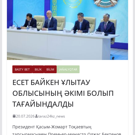
BASTY BET
BILİK
BİLİM
JAŃALYQTAR
ЕСЕТ БАЙКЕН ҰЛЫТАУ
ОБЛЫСЫНЫҢ ӘКІМІ БОЛЫП
ТАҒАЙЫНДАЛДЫ
20.07.2026
taraz24kz_news
Президент Қасым-Жомарт Тоқаевтың
тапсырмасымен Премьер-министр Олжас Бектенов