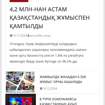
4,2 МЛН-НАН АСТАМ
ҚАЗАҚСТАНДЫҚ ЖҰМЫСПЕН
ҚАМТЫЛДЫ
19.12.2024
taraz24kz_news
Отандық тауар өндірушілерді қолдаудың
қабылданған шаралары экономикадағы шағын
және орта бизнестің үлесін 1,8%-ға ұлғайтуға
мүмкіндік берді және бүгінде ол 38,2%-ды
ЖАМБЫЛДА ЖАҢАДАН 6 500
ЖҰМЫС ОРНЫ АШЫЛАДЫ
19.12.2024
8 ТҮРІК КОМПАНИЯСЫ
ҚАЗАҚСТАННЫҢ АУЫЛ