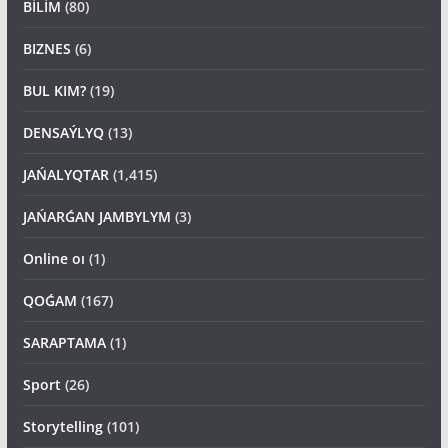
BİLİM
(80)
BIZNES
(6)
BUL KIM?
(19)
DENSAÝLYQ
(13)
JAŃALYQTAR
(1,415)
JAŃARǴAN JAMBYLYM
(3)
Online oı
(1)
QOǴAM
(167)
SARAPTAMA
(1)
Sport
(26)
Storytelling
(101)