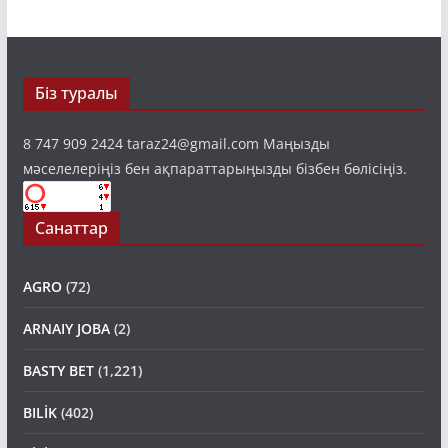
Біз туралы
8 747 909 2424 taraz24@gmail.com Маңызды
мәселелеріңіз бен ақпараттарыңызды бізбен бөлісіңіз.
Санаттар
AGRO
(72)
ARNAIY JOBA
(2)
BASTY BET
(1,221)
BILİK
(402)