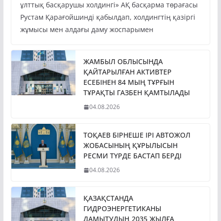
ұлттық басқарушы холдингі» АҚ басқарма төрағасы
Рустам Қарағойшинді қабылдап, холдингтің қазіргі
жұмысы мен алдағы даму жоспарымен
ЖАМБЫЛ ОБЛЫСЫНДА
ҚАЙТАРЫЛҒАН АКТИВТЕР
ЕСЕБІНЕН 84 МЫҢ ТҰРҒЫН
ТҰРАҚТЫ ГАЗБЕН ҚАМТЫЛАДЫ
04.08.2026
ТОҚАЕВ БІРНЕШЕ ІРІ АВТОЖОЛ
ЖОБАСЫНЫҢ ҚҰРЫЛЫСЫН
РЕСМИ ТҮРДЕ БАСТАП БЕРДІ
04.08.2026
ҚАЗАҚСТАНДА
ГИДРОЭНЕРГЕТИКАНЫ
ДАМЫТУДЫҢ 2035 ЖЫЛҒА