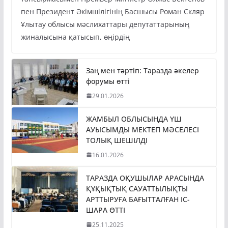
пен Президент Әкімшілігінің Басшысы Роман Скляр
Ұлытау облысы мәслихаттары депутаттарының
жиналысына қатысып, өңірдің
Заң мен тәртіп: Таразда әкелер
форумы өтті
29.01.2026
ЖАМБЫЛ ОБЛЫСЫНДА ҮШ
АУЫСЫМДЫ МЕКТЕП МӘСЕЛЕСІ
ТОЛЫҚ ШЕШІЛДІ
16.01.2026
ТАРАЗДА ОҚУШЫЛАР АРАСЫНДА
ҚҰҚЫҚТЫҚ САУАТТЫЛЫҚТЫ
АРТТЫРУҒА БАҒЫТТАЛҒАН ІС-
ШАРА ӨТТІ
25.11.2025