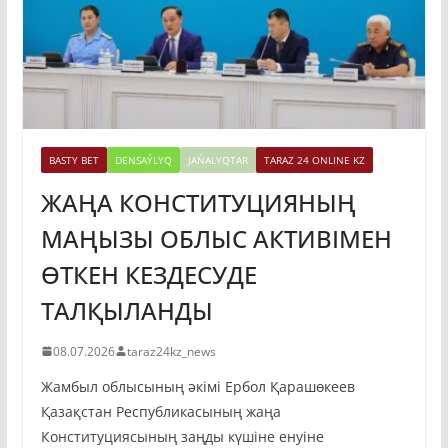
BASTY BET
DENSAÝLYQ
JAŃALYQTAR
TARAZ 24 ONLINE KZ
ЖАҢА КОНСТИТУЦИЯНЫҢ
МАҢЫЗЫ ОБЛЫС АКТИВІМЕН
ӨТКЕН КЕЗДЕСУДЕ
ТАЛҚЫЛАНДЫ
08.07.2026
taraz24kz_news
Жамбыл облысының әкімі Ербол Қарашөкеев
Қазақстан Республикасының жаңа
Конституциясының заңды күшіне енуіне