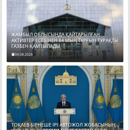
ЖАМБЫЛ ОБЛЫСЫНДА ҚАЙТАРЫЛҒАН
АКТИВТЕР ЕСЕБІНЕН 84 МЫҢ ТҰРҒЫН ТҰРАҚТЫ
ГАЗБЕН ҚАМТЫЛАДЫ
04.08.2026
ТОҚАЕВ БІРНЕШЕ ІРІ АВТОЖОЛ ЖОБАСЫНЫҢ