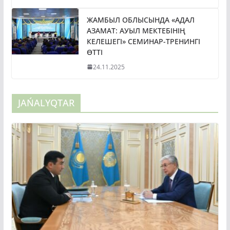
ЖАМБЫЛ ОБЛЫСЫНДА «АДАЛ
АЗАМАТ: АУЫЛ МЕКТЕБІНІҢ
КЕЛЕШЕГІ» СЕМИНАР-ТРЕНИНГІ
ӨТТІ
24.11.2025
JAŃALYQTAR