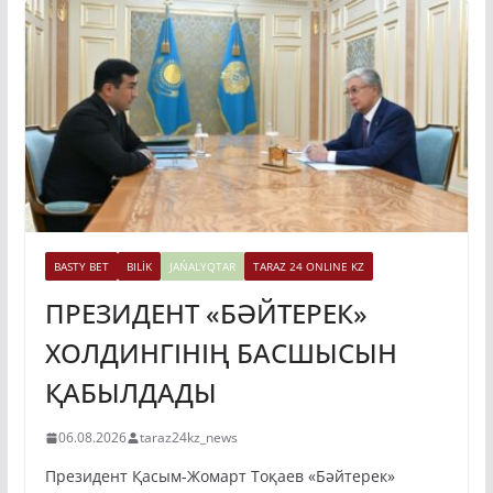
BASTY BET
BILİK
JAŃALYQTAR
TARAZ 24 ONLINE KZ
ПРЕЗИДЕНТ «БӘЙТЕРЕК»
ХОЛДИНГІНІҢ БАСШЫСЫН
ҚАБЫЛДАДЫ
06.08.2026
taraz24kz_news
Президент Қасым-Жомарт Тоқаев «Бәйтерек»