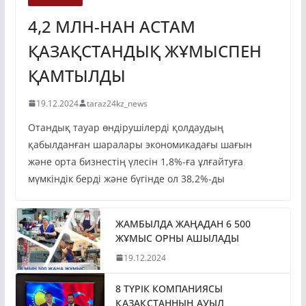
4,2 МЛН-НАН АСТАМ
ҚАЗАҚСТАНДЫҚ ЖҰМЫСПЕН
ҚАМТЫЛДЫ
19.12.2024
taraz24kz_news
Отандық тауар өндірушілерді қолдаудың
қабылданған шаралары экономикадағы шағын
және орта бизнестің үлесін 1,8%-ға ұлғайтуға
мүмкіндік берді және бүгінде ол 38,2%-ды
ЖАМБЫЛДА ЖАҢАДАН 6 500
ЖҰМЫС ОРНЫ АШЫЛАДЫ
19.12.2024
8 ТҮРІК КОМПАНИЯСЫ
ҚАЗАҚСТАННЫҢ АУЫЛ