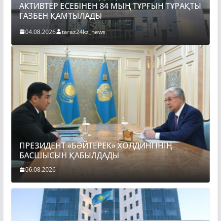
АКТИВТЕР ЕСЕБІНЕН 84 МЫҢ ТҰРҒЫН ТҰРАҚТЫ
ПР
ГАЗБЕН ҚАМТЫЛАДЫ
Б
04.08.2026
taraz24kz_news
0
ПРЕЗИДЕНТ «БӘЙТЕРЕК» ХОЛДИНГІНІҢ
БАСШЫСЫН ҚАБЫЛДАДЫ
06.08.2026