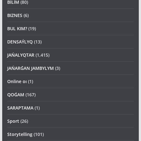
BİLİM
(80)
BIZNES
(6)
BUL KIM?
(19)
DENSAÝLYQ
(13)
JAŃALYQTAR
(1,415)
JAŃARǴAN JAMBYLYM
(3)
Online oı
(1)
QOǴAM
(167)
SARAPTAMA
(1)
Sport
(26)
Storytelling
(101)