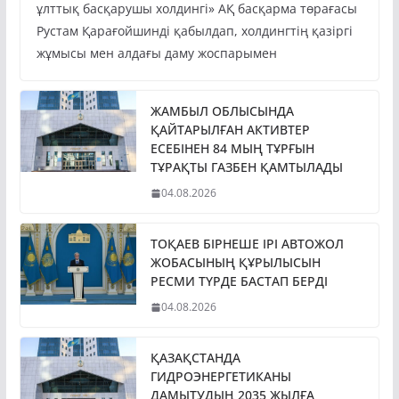
ұлттық басқарушы холдингі» АҚ басқарма төрағасы
Рустам Қарағойшинді қабылдап, холдингтің қазіргі
жұмысы мен алдағы даму жоспарымен
ЖАМБЫЛ ОБЛЫСЫНДА
ҚАЙТАРЫЛҒАН АКТИВТЕР
ЕСЕБІНЕН 84 МЫҢ ТҰРҒЫН
ТҰРАҚТЫ ГАЗБЕН ҚАМТЫЛАДЫ
04.08.2026
ТОҚАЕВ БІРНЕШЕ ІРІ АВТОЖОЛ
ЖОБАСЫНЫҢ ҚҰРЫЛЫСЫН
РЕСМИ ТҮРДЕ БАСТАП БЕРДІ
04.08.2026
ҚАЗАҚСТАНДА
ГИДРОЭНЕРГЕТИКАНЫ
ДАМЫТУДЫҢ 2035 ЖЫЛҒА