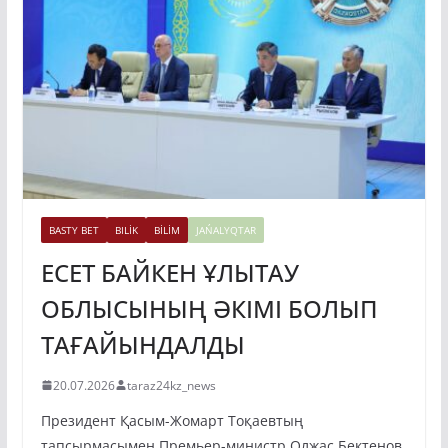
BASTY BET
BILİK
BİLİM
JAŃALYQTAR
ЕСЕТ БАЙКЕН ҰЛЫТАУ
ОБЛЫСЫНЫҢ ӘКІМІ БОЛЫП
ТАҒАЙЫНДАЛДЫ
20.07.2026
taraz24kz_news
Президент Қасым-Жомарт Тоқаевтың
тапсырмасымен Премьер-министр Олжас Бектенов