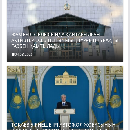
ЖАМБЫЛ ОБЛЫСЫНДА ҚАЙТАРЫЛҒАН
АКТИВТЕР ЕСЕБІНЕН 84 МЫҢ ТҰРҒЫН ТҰРАҚТЫ
ГАЗБЕН ҚАМТЫЛАДЫ
04.08.2026
ТОҚАЕВ БІРНЕШЕ ІРІ АВТОЖОЛ ЖОБАСЫНЫҢ