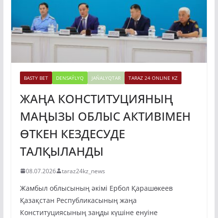
BASTY BET
DENSAÝLYQ
JAŃALYQTAR
TARAZ 24 ONLINE KZ
ЖАҢА КОНСТИТУЦИЯНЫҢ
МАҢЫЗЫ ОБЛЫС АКТИВІМЕН
ӨТКЕН КЕЗДЕСУДЕ
ТАЛҚЫЛАНДЫ
08.07.2026
taraz24kz_news
Жамбыл облысының әкімі Ербол Қарашөкеев
Қазақстан Республикасының жаңа
Конституциясының заңды күшіне енуіне