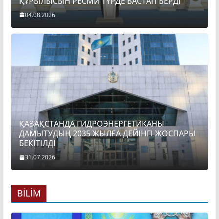
ҚҰРЫЛЫСЫН РЕСМИ ТҮРДЕ БАСТАП БЕРДІ
04.08.2026
ҚАЗАҚСТАНДА ГИДРОЭНЕРГЕТИКАНЫ
ДАМЫТУДЫҢ 2035 ЖЫЛҒА ДЕЙІНГІ ЖОСПАРЫ
БЕКІТІЛДІ
31.07.2026
BİLİM