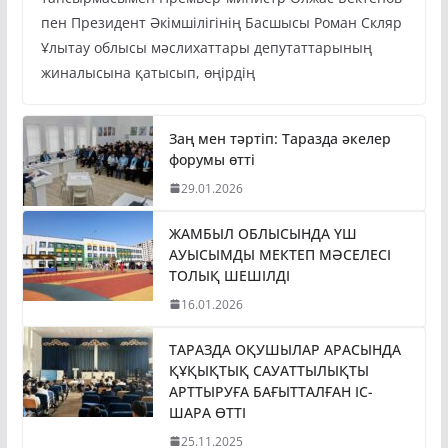
пен Президент Әкімшілігінің Басшысы Роман Скляр
Ұлытау облысы мәслихаттары депутаттарының
жиналысына қатысып, өңірдің
Заң мен тәртіп: Таразда әкелер
форумы өтті
29.01.2026
ЖАМБЫЛ ОБЛЫСЫНДА ҮШ
АУЫСЫМДЫ МЕКТЕП МӘСЕЛЕСІ
ТОЛЫҚ ШЕШІЛДІ
16.01.2026
ТАРАЗДА ОҚУШЫЛАР АРАСЫНДА
ҚҰҚЫҚТЫҚ САУАТТЫЛЫҚТЫ
АРТТЫРУҒА БАҒЫТТАЛҒАН ІС-
ШАРА ӨТТІ
25.11.2025