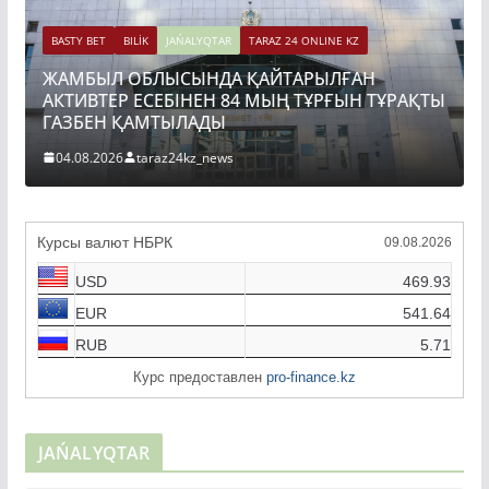
BASTY BET
BILİK
JAŃALYQTAR
TARAZ 24 ONLINE KZ
ЖАМБЫЛ ОБЛЫСЫНДА ҚАЙТАРЫЛҒАН
АКТИВТЕР ЕСЕБІНЕН 84 МЫҢ ТҰРҒЫН ТҰРАҚТЫ
ГАЗБЕН ҚАМТЫЛАДЫ
04.08.2026
taraz24kz_news
Курсы валют НБРК
09.08.2026
USD
469.93
EUR
541.64
RUB
5.71
Курс предоставлен
pro-finance.kz
JAŃALYQTAR