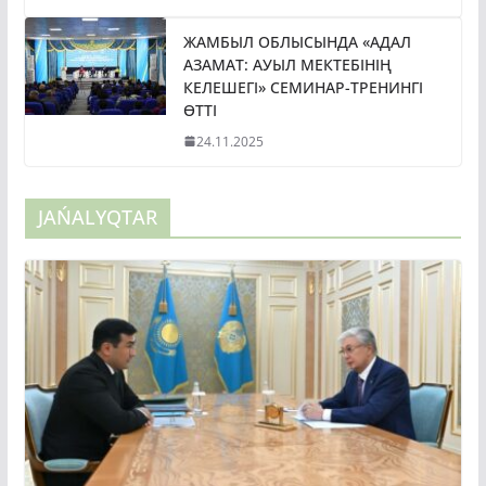
ЖАМБЫЛ ОБЛЫСЫНДА «АДАЛ
АЗАМАТ: АУЫЛ МЕКТЕБІНІҢ
КЕЛЕШЕГІ» СЕМИНАР-ТРЕНИНГІ
ӨТТІ
24.11.2025
JAŃALYQTAR