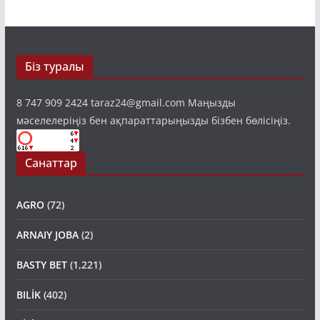
Біз туралы
8 747 909 2424 taraz24@gmail.com Маңызды
мәселелеріңіз бен ақпараттарыңызды бізбен бөлісіңіз.
Санаттар
AGRO
(72)
ARNAIY JOBA
(2)
BASTY BET
(1,221)
BILİK
(402)