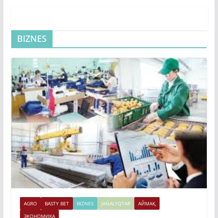
BIZNES
AGRO
BASTY BET
BIZNES
JAŃALYQTAR
АЙМАҚ
ЭКОНОМИКА