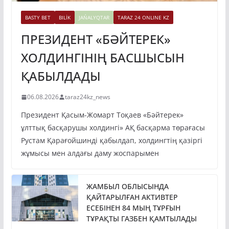
BASTY BET
BILİK
JAŃALYQTAR
TARAZ 24 ONLINE KZ
ПРЕЗИДЕНТ «БӘЙТЕРЕК»
ХОЛДИНГІНІҢ БАСШЫСЫН
ҚАБЫЛДАДЫ
06.08.2026
taraz24kz_news
Президент Қасым-Жомарт Тоқаев «Бәйтерек»
ұлттық басқарушы холдингі» АҚ басқарма төрағасы
Рустам Қарағойшинді қабылдап, холдингтің қазіргі
жұмысы мен алдағы даму жоспарымен
ЖАМБЫЛ ОБЛЫСЫНДА
ҚАЙТАРЫЛҒАН АКТИВТЕР
ЕСЕБІНЕН 84 МЫҢ ТҰРҒЫН
ТҰРАҚТЫ ГАЗБЕН ҚАМТЫЛАДЫ