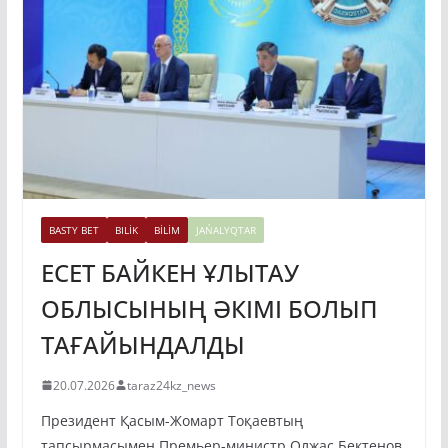
BASTY BET
BILİK
BİLİM
JAŃALYQTAR
ЕСЕТ БАЙКЕН ҰЛЫТАУ
ОБЛЫСЫНЫҢ ӘКІМІ БОЛЫП
ТАҒАЙЫНДАЛДЫ
20.07.2026
taraz24kz_news
Президент Қасым-Жомарт Тоқаевтың