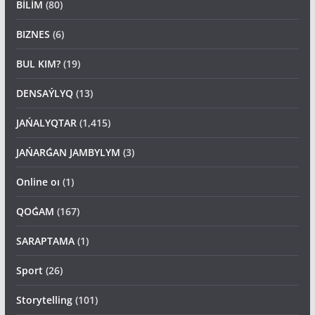
BİLİM
(80)
BIZNES
(6)
BUL KIM?
(19)
DENSAÝLYQ
(13)
JAŃALYQTAR
(1,415)
JAŃARǴAN JAMBYLYM
(3)
Online oı
(1)
QOǴAM
(167)
SARAPTAMA
(1)
Sport
(26)
Storytelling
(101)