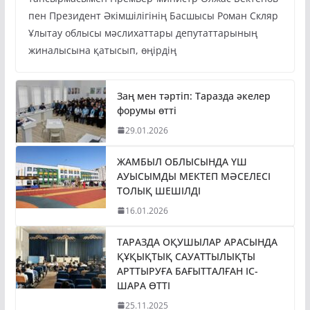
тапсырмасымен Премьер-министр Олжас Бектенов
пен Президент Әкімшілігінің Басшысы Роман Скляр
Ұлытау облысы мәслихаттары депутаттарының
жиналысына қатысып, өңірдің
Заң мен тәртіп: Таразда әкелер
форумы өтті
29.01.2026
ЖАМБЫЛ ОБЛЫСЫНДА ҮШ
АУЫСЫМДЫ МЕКТЕП МӘСЕЛЕСІ
ТОЛЫҚ ШЕШІЛДІ
16.01.2026
ТАРАЗДА ОҚУШЫЛАР АРАСЫНДА
ҚҰҚЫҚТЫҚ САУАТТЫЛЫҚТЫ
АРТТЫРУҒА БАҒЫТТАЛҒАН ІС-
ШАРА ӨТТІ
25.11.2025