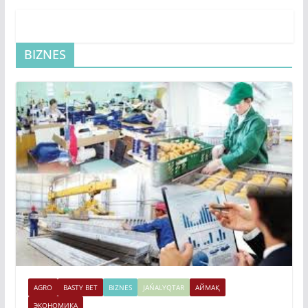
BIZNES
AGRO
BASTY BET
BIZNES
JAŃALYQTAR
АЙМАҚ