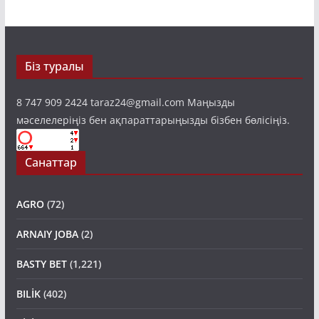
Біз туралы
8 747 909 2424 taraz24@gmail.com Маңызды
мәселелеріңіз бен ақпараттарыңызды бізбен бөлісіңіз.
Санаттар
AGRO
(72)
ARNAIY JOBA
(2)
BASTY BET
(1,221)
BILİK
(402)