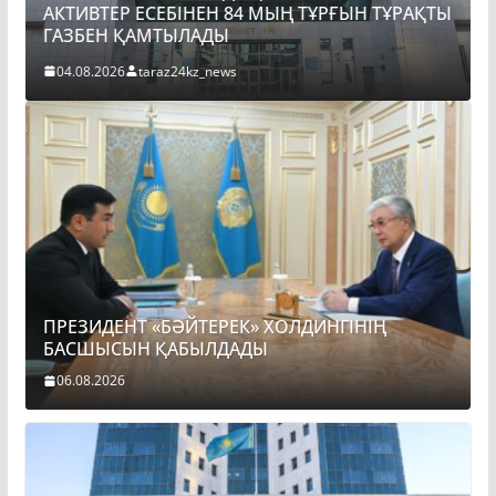
ЫН ТҰРАҚТЫ
ПРЕЗИДЕНТ «БӘЙТЕРЕК» ХОЛДИНГІНІҢ
БАСШЫСЫН ҚАБЫЛДАДЫ
06.08.2026
taraz24kz_news
ПРЕЗИДЕНТ «БӘЙТЕРЕК» ХОЛДИНГІНІҢ
БАСШЫСЫН ҚАБЫЛДАДЫ
06.08.2026