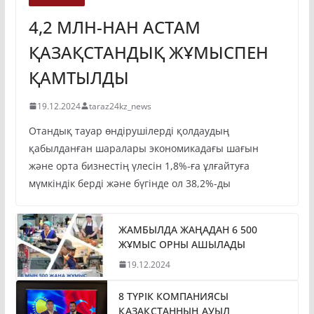
ЭКОНОМИКА
4,2 МЛН-НАН АСТАМ
ҚАЗАҚСТАНДЫҚ ЖҰМЫСПЕН
ҚАМТЫЛДЫ
19.12.2024
taraz24kz_news
Отандық тауар өндірушілерді қолдаудың
қабылданған шаралары экономикадағы шағын
және орта бизнестің үлесін 1,8%-ға ұлғайтуға
мүмкіндік берді және бүгінде ол 38,2%-ды
ЖАМБЫЛДА ЖАҢАДАН 6 500
ЖҰМЫС ОРНЫ АШЫЛАДЫ
19.12.2024
8 ТҮРІК КОМПАНИЯСЫ
ҚАЗАҚСТАННЫҢ АУЫЛ