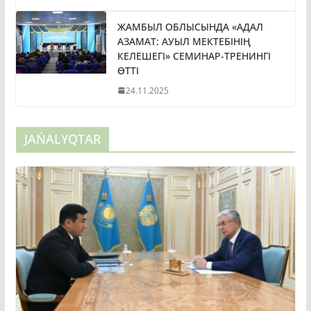
ЖАМБЫЛ ОБЛЫСЫНДА «АДАЛ
АЗАМАТ: АУЫЛ МЕКТЕБІНІҢ
КЕЛЕШЕГІ» СЕМИНАР-ТРЕНИНГІ
ӨТТІ
24.11.2025
JAŃALYQTAR