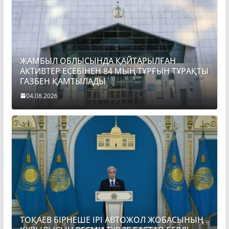
ЖАМБЫЛ ОБЛЫСЫНДА ҚАЙТАРЫЛҒАН
АКТИВТЕР ЕСЕБІНЕН 84 МЫҢ ТҰРҒЫН ТҰРАҚТЫ
ГАЗБЕН ҚАМТЫЛАДЫ
04.08.2026
ТОҚАЕВ БІРНЕШЕ ІРІ АВТОЖОЛ ЖОБАСЫНЫҢ