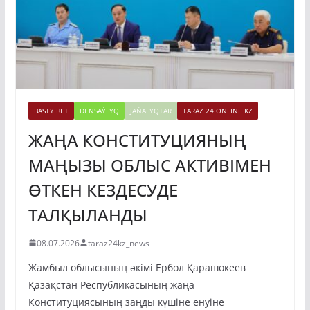
BASTY BET
DENSAÝLYQ
JAŃALYQTAR
TARAZ 24 ONLINE KZ
ЖАҢА КОНСТИТУЦИЯНЫҢ
МАҢЫЗЫ ОБЛЫС АКТИВІМЕН
ӨТКЕН КЕЗДЕСУДЕ
ТАЛҚЫЛАНДЫ
08.07.2026
taraz24kz_news
Жамбыл облысының әкімі Ербол Қарашөкеев
Қазақстан Республикасының жаңа
Конституциясының заңды күшіне енуіне