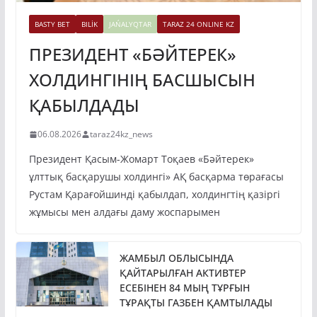
BASTY BET
BILİK
JAŃALYQTAR
TARAZ 24 ONLINE KZ
ПРЕЗИДЕНТ «БӘЙТЕРЕК»
ХОЛДИНГІНІҢ БАСШЫСЫН
ҚАБЫЛДАДЫ
06.08.2026
taraz24kz_news
Президент Қасым-Жомарт Тоқаев «Бәйтерек»
ұлттық басқарушы холдингі» АҚ басқарма төрағасы
Рустам Қарағойшинді қабылдап, холдингтің қазіргі
жұмысы мен алдағы даму жоспарымен
ЖАМБЫЛ ОБЛЫСЫНДА
ҚАЙТАРЫЛҒАН АКТИВТЕР
ЕСЕБІНЕН 84 МЫҢ ТҰРҒЫН
ТҰРАҚТЫ ГАЗБЕН ҚАМТЫЛАДЫ