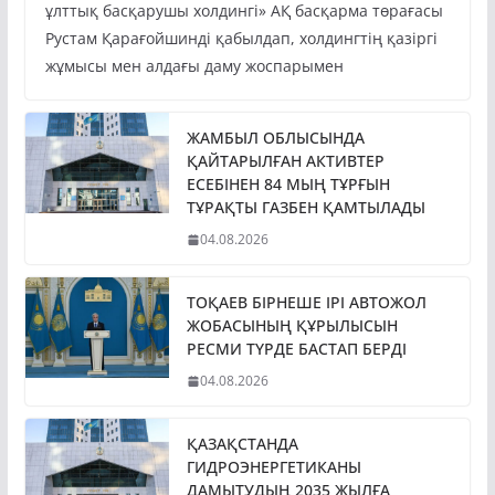
Президент Қасым-Жомарт Тоқаев «Бәйтерек»
ұлттық басқарушы холдингі» АҚ басқарма төрағасы
Рустам Қарағойшинді қабылдап, холдингтің қазіргі
жұмысы мен алдағы даму жоспарымен
ЖАМБЫЛ ОБЛЫСЫНДА
ҚАЙТАРЫЛҒАН АКТИВТЕР
ЕСЕБІНЕН 84 МЫҢ ТҰРҒЫН
ТҰРАҚТЫ ГАЗБЕН ҚАМТЫЛАДЫ
04.08.2026
ТОҚАЕВ БІРНЕШЕ ІРІ АВТОЖОЛ
ЖОБАСЫНЫҢ ҚҰРЫЛЫСЫН
РЕСМИ ТҮРДЕ БАСТАП БЕРДІ
04.08.2026
ҚАЗАҚСТАНДА
ГИДРОЭНЕРГЕТИКАНЫ