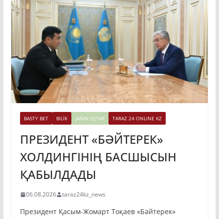
BASTY BET
BILİK
JAŃALYQTAR
TARAZ 24 ONLINE KZ
ПРЕЗИДЕНТ «БӘЙТЕРЕК»
ХОЛДИНГІНІҢ БАСШЫСЫН
ҚАБЫЛДАДЫ
06.08.2026
taraz24kz_news