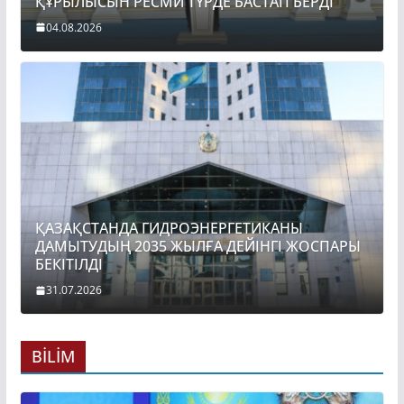
ҚҰРЫЛЫСЫН РЕСМИ ТҮРДЕ БАСТАП БЕРДІ
04.08.2026
ҚАЗАҚСТАНДА ГИДРОЭНЕРГЕТИКАНЫ
ДАМЫТУДЫҢ 2035 ЖЫЛҒА ДЕЙІНГІ ЖОСПАРЫ
БЕКІТІЛДІ
31.07.2026
BİLİM