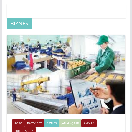
BIZNES
AGRO
BASTY BET
BIZNES
JAŃALYQTAR
АЙМАҚ