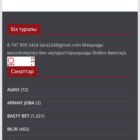
Біз туралы
8 747 909 2424 taraz24@gmail.com Маңызды
мәселелеріңіз бен ақпараттарыңызды бізбен бөлісіңіз.
Санаттар
AGRO
(72)
ARNAIY JOBA
(2)
BASTY BET
(1,221)
BILİK
(402)