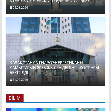
ҚҰРЫЛЫСЫН РЕСМИ ТҮРДЕ БАСТАП БЕРДІ
04.08.2026
ҚАЗАҚСТАНДА ГИДРОЭНЕРГЕТИКАНЫ
ДАМЫТУДЫҢ 2035 ЖЫЛҒА ДЕЙІНГІ ЖОСПАРЫ
БЕКІТІЛДІ
31.07.2026
BİLİM