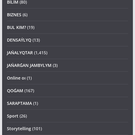
BİLİM
(80)
BIZNES
(6)
BUL KIM?
(19)
DENSAÝLYQ
(13)
JAŃALYQTAR
(1,415)
JAŃARǴAN JAMBYLYM
(3)
Online oı
(1)
QOǴAM
(167)
SARAPTAMA
(1)
Sport
(26)
Storytelling
(101)