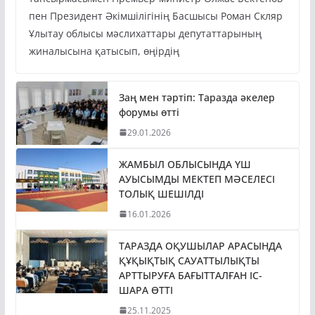
тапсырмасымен Премьер-министр Олжас Бектенов
пен Президент Әкімшілігінің Басшысы Роман Скляр
Ұлытау облысы мәслихаттары депутаттарының
жиналысына қатысып, өңірдің
Заң мен тәртіп: Таразда әкелер
форумы өтті
29.01.2026
ЖАМБЫЛ ОБЛЫСЫНДА ҮШ
АУЫСЫМДЫ МЕКТЕП МӘСЕЛЕСІ
ТОЛЫҚ ШЕШІЛДІ
16.01.2026
ТАРАЗДА ОҚУШЫЛАР АРАСЫНДА
ҚҰҚЫҚТЫҚ САУАТТЫЛЫҚТЫ
АРТТЫРУҒА БАҒЫТТАЛҒАН ІС-
ШАРА ӨТТІ
25.11.2025