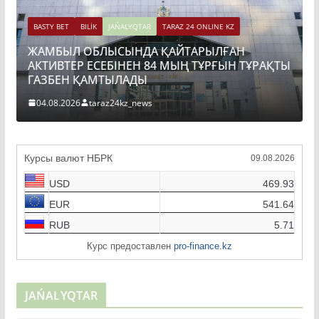
BASTY BET
BILİK
JAŃALYQTAR
TARAZ 24 ONLINE KZ
ҚТЫ
ТОҚАЕВ БІРНЕШЕ ІРІ АВТОЖОЛ ЖОБАСЫНЫҢ
ҚҰРЫЛЫСЫН РЕСМИ ТҮРДЕ БАСТАП БЕРДІ
04.08.2026
taraz24kz_news
Курсы валют НБРК
09.08.2026
USD
469.93
EUR
541.64
RUB
5.71
Курс предоставлен
pro-finance.kz
JAŃALYQTAR