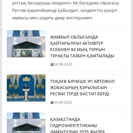
Президент Қасым-Жомарт Тоқаев «Бәйтерек»
ұлттық басқарушы холдингі» АҚ басқарма төрағасы
Рустам Қарағойшинді қабылдап, холдингтің қазіргі
жұмысы мен алдағы даму жоспарымен
ЖАМБЫЛ ОБЛЫСЫНДА
ҚАЙТАРЫЛҒАН АКТИВТЕР
ЕСЕБІНЕН 84 МЫҢ ТҰРҒЫН
ТҰРАҚТЫ ГАЗБЕН ҚАМТЫЛАДЫ
04.08.2026
ТОҚАЕВ БІРНЕШЕ ІРІ АВТОЖОЛ
ЖОБАСЫНЫҢ ҚҰРЫЛЫСЫН
РЕСМИ ТҮРДЕ БАСТАП БЕРДІ
04.08.2026
ҚАЗАҚСТАНДА
ГИДРОЭНЕРГЕТИКАНЫ