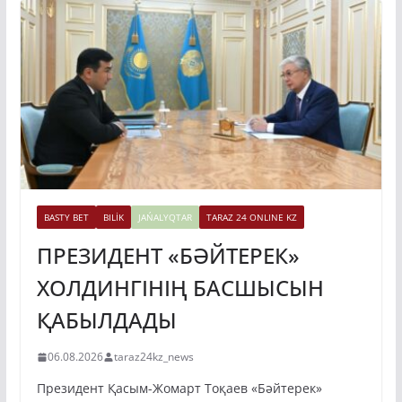
BASTY BET
BILİK
JAŃALYQTAR
TARAZ 24 ONLINE KZ
ПРЕЗИДЕНТ «БӘЙТЕРЕК»
ХОЛДИНГІНІҢ БАСШЫСЫН
ҚАБЫЛДАДЫ
06.08.2026
taraz24kz_news