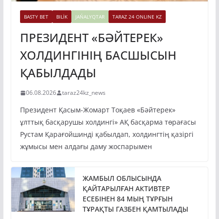
BASTY BET
BILİK
JAŃALYQTAR
TARAZ 24 ONLINE KZ
ПРЕЗИДЕНТ «БӘЙТЕРЕК»
ХОЛДИНГІНІҢ БАСШЫСЫН
ҚАБЫЛДАДЫ
06.08.2026
taraz24kz_news
Президент Қасым-Жомарт Тоқаев «Бәйтерек»
ұлттық басқарушы холдингі» АҚ басқарма төрағасы
Рустам Қарағойшинді қабылдап, холдингтің қазіргі
жұмысы мен алдағы даму жоспарымен
ЖАМБЫЛ ОБЛЫСЫНДА
ҚАЙТАРЫЛҒАН АКТИВТЕР
ЕСЕБІНЕН 84 МЫҢ ТҰРҒЫН
ТҰРАҚТЫ ГАЗБЕН ҚАМТЫЛАДЫ