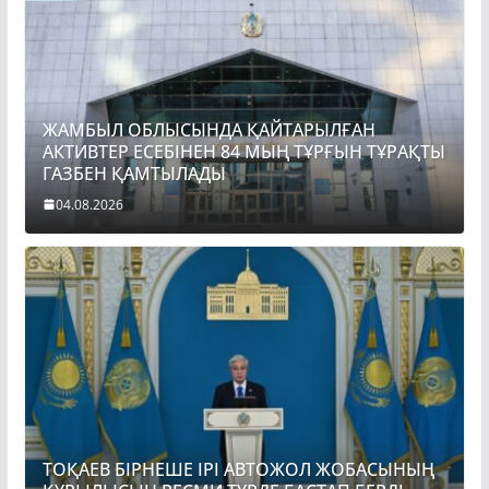
ЖАМБЫЛ ОБЛЫСЫНДА ҚАЙТАРЫЛҒАН
АКТИВТЕР ЕСЕБІНЕН 84 МЫҢ ТҰРҒЫН ТҰРАҚТЫ
ГАЗБЕН ҚАМТЫЛАДЫ
04.08.2026
ТОҚАЕВ БІРНЕШЕ ІРІ АВТОЖОЛ ЖОБАСЫНЫҢ