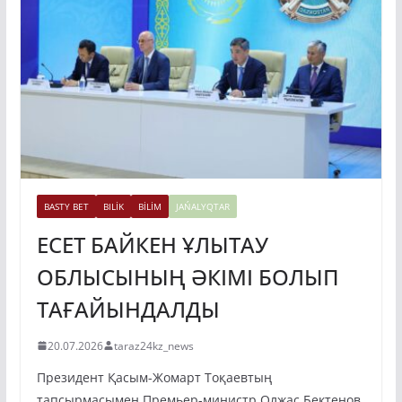
BASTY BET
BILİK
BİLİM
JAŃALYQTAR
ЕСЕТ БАЙКЕН ҰЛЫТАУ
ОБЛЫСЫНЫҢ ӘКІМІ БОЛЫП
ТАҒАЙЫНДАЛДЫ
20.07.2026
taraz24kz_news
Президент Қасым-Жомарт Тоқаевтың