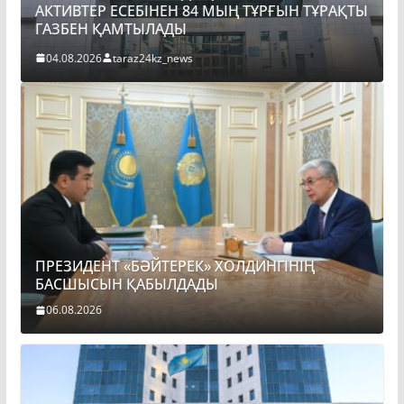
ТЫ
ПРЕЗИДЕНТ «БӘЙТЕРЕК» ХОЛДИНГІНІҢ
БАСШЫСЫН ҚАБЫЛДАДЫ
06.08.2026
taraz24kz_news
ПРЕЗИДЕНТ «БӘЙТЕРЕК» ХОЛДИНГІНІҢ
БАСШЫСЫН ҚАБЫЛДАДЫ
06.08.2026