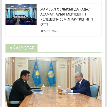
ЖАМБЫЛ ОБЛЫСЫНДА «АДАЛ
АЗАМАТ: АУЫЛ МЕКТЕБІНІҢ
КЕЛЕШЕГІ» СЕМИНАР-ТРЕНИНГІ
ӨТТІ
24.11.2025
JAŃALYQTAR