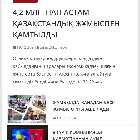
ЭКОНОМИКА
4,2 МЛН-НАН АСТАМ
ҚАЗАҚСТАНДЫҚ ЖҰМЫСПЕН
ҚАМТЫЛДЫ
19.12.2024
taraz24kz_news
Отандық тауар өндірушілерді қолдаудың
қабылданған шаралары экономикадағы шағын
және орта бизнестің үлесін 1,8%-ға ұлғайтуға
мүмкіндік берді және бүгінде ол 38,2%-ды
ЖАМБЫЛДА ЖАҢАДАН 6 500
ЖҰМЫС ОРНЫ АШЫЛАДЫ
19.12.2024
8 ТҮРІК КОМПАНИЯСЫ
ҚАЗАҚСТАННЫҢ АУЫЛ