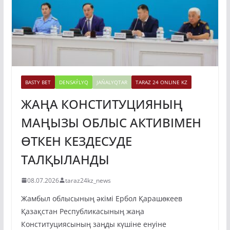
BASTY BET
DENSAÝLYQ
JAŃALYQTAR
TARAZ 24 ONLINE KZ
ЖАҢА КОНСТИТУЦИЯНЫҢ
МАҢЫЗЫ ОБЛЫС АКТИВІМЕН
ӨТКЕН КЕЗДЕСУДЕ
ТАЛҚЫЛАНДЫ
08.07.2026
taraz24kz_news
Жамбыл облысының әкімі Ербол Қарашөкеев
Қазақстан Республикасының жаңа
Конституциясының заңды күшіне енуіне