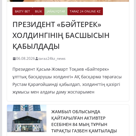
BASTY BET
BILİK
JAŃALYQTAR
TARAZ 24 ONLINE KZ
ПРЕЗИДЕНТ «БӘЙТЕРЕК»
ХОЛДИНГІНІҢ БАСШЫСЫН
ҚАБЫЛДАДЫ
06.08.2026
taraz24kz_news
Президент Қасым-Жомарт Тоқаев «Бәйтерек»
ұлттық басқарушы холдингі» АҚ басқарма төрағасы
Рустам Қарағойшинді қабылдап, холдингтің қазіргі
жұмысы мен алдағы даму жоспарымен
ЖАМБЫЛ ОБЛЫСЫНДА
ҚАЙТАРЫЛҒАН АКТИВТЕР
ЕСЕБІНЕН 84 МЫҢ ТҰРҒЫН
ТҰРАҚТЫ ГАЗБЕН ҚАМТЫЛАДЫ