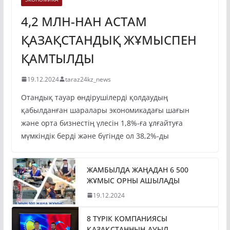
ЭКОНОМИКА
4,2 МЛН-НАН АСТАМ
ҚАЗАҚСТАНДЫҚ ЖҰМЫСПЕН
ҚАМТЫЛДЫ
19.12.2024
taraz24kz_news
Отандық тауар өндірушілерді қолдаудың
қабылданған шаралары экономикадағы шағын
және орта бизнестің үлесін 1,8%-ға ұлғайтуға
мүмкіндік берді және бүгінде ол 38,2%-ды
ЖАМБЫЛДА ЖАҢАДАН 6 500
ЖҰМЫС ОРНЫ АШЫЛАДЫ
19.12.2024
8 ТҮРІК КОМПАНИЯСЫ
ҚАЗАҚСТАННЫҢ АУЫЛ