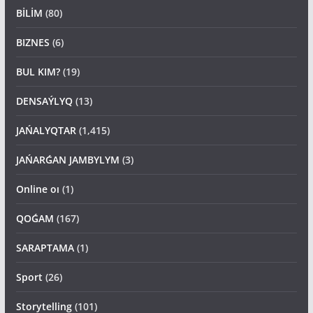
BİLİM
(80)
BIZNES
(6)
BUL KIM?
(19)
DENSAÝLYQ
(13)
JAŃALYQTAR
(1,415)
JAŃARǴAN JAMBYLYM
(3)
Online oı
(1)
QOǴAM
(167)
SARAPTAMA
(1)
Sport
(26)
Storytelling
(101)