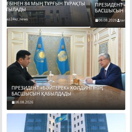
Ы
ПРЕЗИДЕНТ «БӘЙТЕРЕК» ХОЛДИНГІНІҢ
БАСШЫСЫН ҚАБЫЛДАДЫ
06.08.2026
taraz24kz_news
ПРЕЗИДЕНТ «БӘЙТЕРЕК» ХОЛДИНГІНІҢ
БАСШЫСЫН ҚАБЫЛДАДЫ
06.08.2026