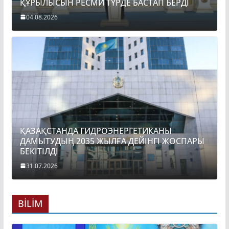
ҚҰРЫЛЫСЫН РЕСМИ ТҮРДЕ БАСТАП БЕРДІ
04.08.2026
ҚАЗАҚСТАНДА ГИДРОЭНЕРГЕТИКАНЫ
ДАМЫТУДЫҢ 2035 ЖЫЛҒА ДЕЙІНГІ ЖОСПАРЫ
БЕКІТІЛДІ
31.07.2026
BİLİM