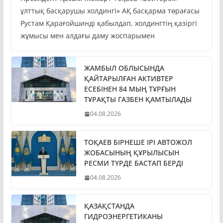
Президент Қасым-Жомарт Тоқаев «Бәйтерек»
ұлттық басқарушы холдингі» АҚ басқарма төрағасы
Рустам Қарағойшинді қабылдап, холдингтің қазіргі
жұмысы мен алдағы даму жоспарымен
ЖАМБЫЛ ОБЛЫСЫНДА
ҚАЙТАРЫЛҒАН АКТИВТЕР
ЕСЕБІНЕН 84 МЫҢ ТҰРҒЫН
ТҰРАҚТЫ ГАЗБЕН ҚАМТЫЛАДЫ
04.08.2026
ТОҚАЕВ БІРНЕШЕ ІРІ АВТОЖОЛ
ЖОБАСЫНЫҢ ҚҰРЫЛЫСЫН
РЕСМИ ТҮРДЕ БАСТАП БЕРДІ
04.08.2026
ҚАЗАҚСТАНДА
ГИДРОЭНЕРГЕТИКАНЫ