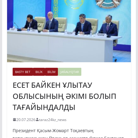
BASTY BET
BILİK
BİLİM
JAŃALYQTAR
ЕСЕТ БАЙКЕН ҰЛЫТАУ
ОБЛЫСЫНЫҢ ӘКІМІ БОЛЫП
ТАҒАЙЫНДАЛДЫ
20.07.2026
taraz24kz_news
Президент Қасым-Жомарт Тоқаевтың