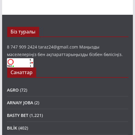
Біз туралы
8 747 909 2424 taraz24@gmail.com Маңызды
мәселелеріңіз бен ақпараттарыңызды бізбен бөлісіңіз.
Санаттар
AGRO
(72)
ARNAIY JOBA
(2)
BASTY BET
(1,221)
BILİK
(402)