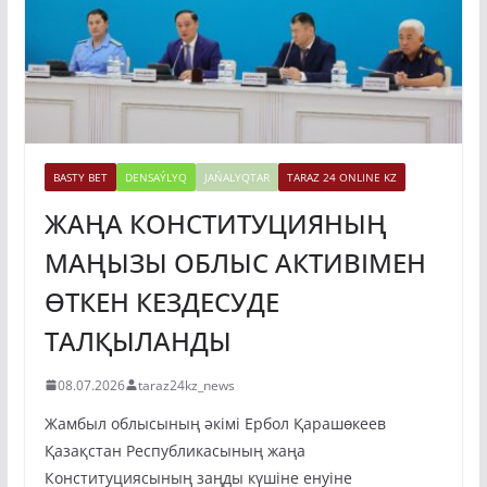
BASTY BET
DENSAÝLYQ
JAŃALYQTAR
TARAZ 24 ONLINE KZ
ЖАҢА КОНСТИТУЦИЯНЫҢ
МАҢЫЗЫ ОБЛЫС АКТИВІМЕН
ӨТКЕН КЕЗДЕСУДЕ
ТАЛҚЫЛАНДЫ
08.07.2026
taraz24kz_news
Жамбыл облысының әкімі Ербол Қарашөкеев
Қазақстан Республикасының жаңа
Конституциясының заңды күшіне енуіне