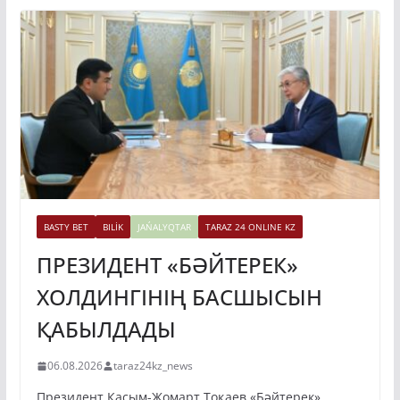
BASTY BET
BILİK
JAŃALYQTAR
TARAZ 24 ONLINE KZ
ПРЕЗИДЕНТ «БӘЙТЕРЕК»
ХОЛДИНГІНІҢ БАСШЫСЫН
ҚАБЫЛДАДЫ
06.08.2026
taraz24kz_news