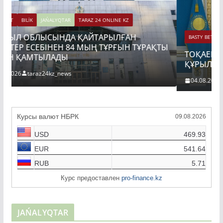
BASTY BET
BILİK
JAŃALYQTAR
TARAZ 24 ONLINE KZ
Ы
ТОҚАЕВ БІРНЕШЕ ІРІ АВТОЖОЛ ЖОБАСЫНЫҢ
ҚҰРЫЛЫСЫН РЕСМИ ТҮРДЕ БАСТАП БЕРДІ
04.08.2026
taraz24kz_news
Курсы валют НБРК
09.08.2026
USD
469.93
EUR
541.64
RUB
5.71
Курс предоставлен
pro-finance.kz
JAŃALYQTAR