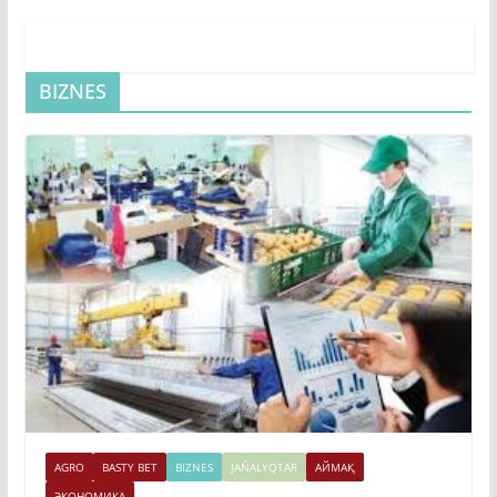
BIZNES
AGRO
BASTY BET
BIZNES
JAŃALYQTAR
АЙМАҚ