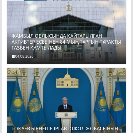
ЖАМБЫЛ ОБЛЫСЫНДА ҚАЙТАРЫЛҒАН
АКТИВТЕР ЕСЕБІНЕН 84 МЫҢ ТҰРҒЫН ТҰРАҚТЫ
ГАЗБЕН ҚАМТЫЛАДЫ
04.08.2026
ТОҚАЕВ БІРНЕШЕ ІРІ АВТОЖОЛ ЖОБАСЫНЫҢ