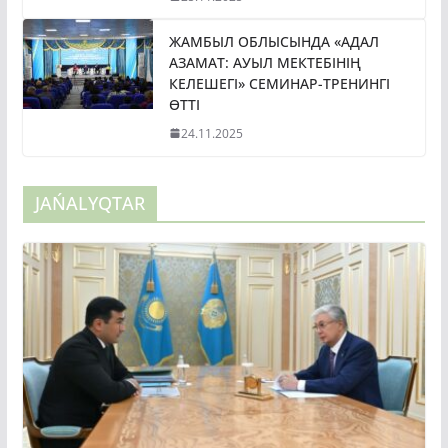
ЖАМБЫЛ ОБЛЫСЫНДА «АДАЛ
АЗАМАТ: АУЫЛ МЕКТЕБІНІҢ
КЕЛЕШЕГІ» СЕМИНАР-ТРЕНИНГІ
ӨТТІ
24.11.2025
JAŃALYQTAR