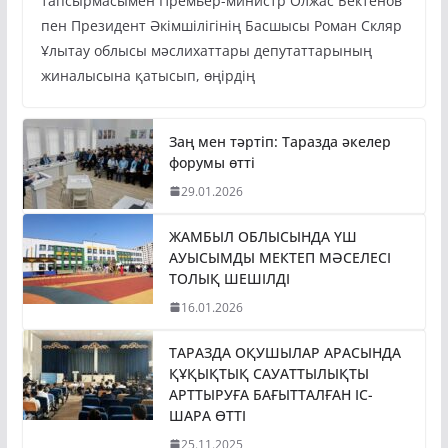
тапсырмасымен Премьер-министр Олжас Бектенов
пен Президент Әкімшілігінің Басшысы Роман Скляр
Ұлытау облысы мәслихаттары депутаттарының
жиналысына қатысып, өңірдің
Заң мен тәртіп: Таразда әкелер
форумы өтті
29.01.2026
ЖАМБЫЛ ОБЛЫСЫНДА ҮШ
АУЫСЫМДЫ МЕКТЕП МӘСЕЛЕСІ
ТОЛЫҚ ШЕШІЛДІ
16.01.2026
ТАРАЗДА ОҚУШЫЛАР АРАСЫНДА
ҚҰҚЫҚТЫҚ САУАТТЫЛЫҚТЫ
АРТТЫРУҒА БАҒЫТТАЛҒАН ІС-
ШАРА ӨТТІ
25.11.2025