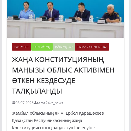
BASTY BET
DENSAÝLYQ
JAŃALYQTAR
TARAZ 24 ONLINE KZ
ЖАҢА КОНСТИТУЦИЯНЫҢ
МАҢЫЗЫ ОБЛЫС АКТИВІМЕН
ӨТКЕН КЕЗДЕСУДЕ
ТАЛҚЫЛАНДЫ
08.07.2026
taraz24kz_news
Жамбыл облысының әкімі Ербол Қарашөкеев
Қазақстан Республикасының жаңа
Конституциясының заңды күшіне енуіне