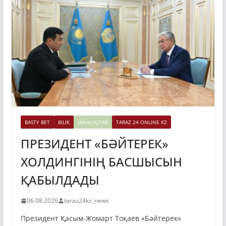
BASTY BET
BILİK
JAŃALYQTAR
TARAZ 24 ONLINE KZ
ПРЕЗИДЕНТ «БӘЙТЕРЕК»
ХОЛДИНГІНІҢ БАСШЫСЫН
ҚАБЫЛДАДЫ
06.08.2026
taraz24kz_news
Президент Қасым-Жомарт Тоқаев «Бәйтерек»