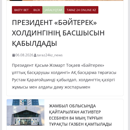
BASTY BET
BILİK
JAŃALYQTAR
TARAZ 24 ONLINE KZ
ПРЕЗИДЕНТ «БӘЙТЕРЕК»
ХОЛДИНГІНІҢ БАСШЫСЫН
ҚАБЫЛДАДЫ
06.08.2026
taraz24kz_news
Президент Қасым-Жомарт Тоқаев «Бәйтерек»
ұлттық басқарушы холдингі» АҚ басқарма төрағасы
Рустам Қарағойшинді қабылдап, холдингтің қазіргі
жұмысы мен алдағы даму жоспарымен
ЖАМБЫЛ ОБЛЫСЫНДА
ҚАЙТАРЫЛҒАН АКТИВТЕР
ЕСЕБІНЕН 84 МЫҢ ТҰРҒЫН
ТҰРАҚТЫ ГАЗБЕН ҚАМТЫЛАДЫ