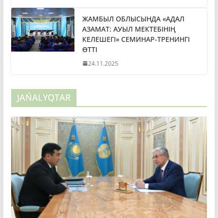
ЖАМБЫЛ ОБЛЫСЫНДА «АДАЛ
АЗАМАТ: АУЫЛ МЕКТЕБІНІҢ
КЕЛЕШЕГІ» СЕМИНАР-ТРЕНИНГІ
ӨТТІ
24.11.2025
JAŃALYQTAR