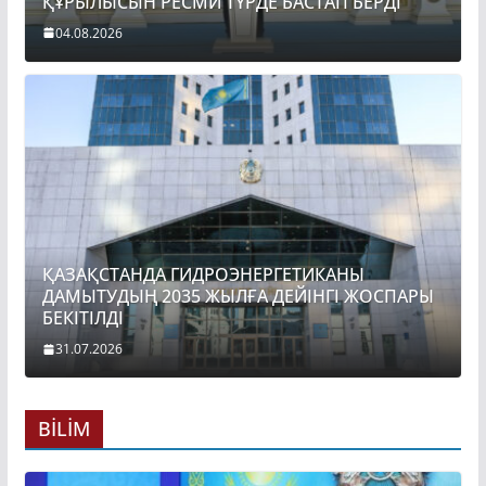
ҚҰРЫЛЫСЫН РЕСМИ ТҮРДЕ БАСТАП БЕРДІ
04.08.2026
ҚАЗАҚСТАНДА ГИДРОЭНЕРГЕТИКАНЫ
ДАМЫТУДЫҢ 2035 ЖЫЛҒА ДЕЙІНГІ ЖОСПАРЫ
БЕКІТІЛДІ
31.07.2026
BİLİM