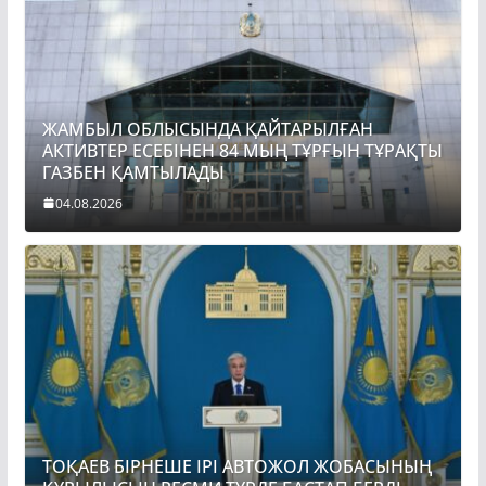
ЖАМБЫЛ ОБЛЫСЫНДА ҚАЙТАРЫЛҒАН
АКТИВТЕР ЕСЕБІНЕН 84 МЫҢ ТҰРҒЫН ТҰРАҚТЫ
ГАЗБЕН ҚАМТЫЛАДЫ
04.08.2026
ТОҚАЕВ БІРНЕШЕ ІРІ АВТОЖОЛ ЖОБАСЫНЫҢ