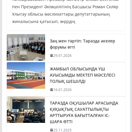
пен Президент Әкімшілігінің Басшысы Роман Скляр
Ұлытау облысы мәслихаттары депутаттарының
жиналысына қатысып, өңірдің
Заң мен тәртіп: Таразда әкелер
форумы өтті
29.01.2026
ЖАМБЫЛ ОБЛЫСЫНДА ҮШ
АУЫСЫМДЫ МЕКТЕП МӘСЕЛЕСІ
ТОЛЫҚ ШЕШІЛДІ
16.01.2026
ТАРАЗДА ОҚУШЫЛАР АРАСЫНДА
ҚҰҚЫҚТЫҚ САУАТТЫЛЫҚТЫ
АРТТЫРУҒА БАҒЫТТАЛҒАН ІС-
ШАРА ӨТТІ
25.11.2025