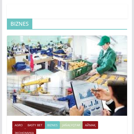
BIZNES
AGRO
BASTY BET
BIZNES
JAŃALYQTAR
АЙМАҚ
ЭКОНОМИКА