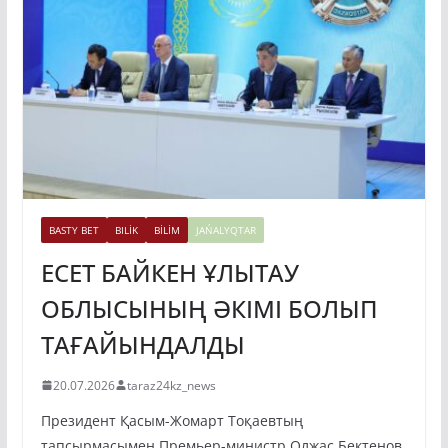
BASTY BET
BILİK
BİLİM
JAŃALYQTAR
ЕСЕТ БАЙКЕН ҰЛЫТАУ
ОБЛЫСЫНЫҢ ӘКІМІ БОЛЫП
ТАҒАЙЫНДАЛДЫ
20.07.2026
taraz24kz_news
Президент Қасым-Жомарт Тоқаевтың
тапсырмасымен Премьер-министр Олжас Бектенов