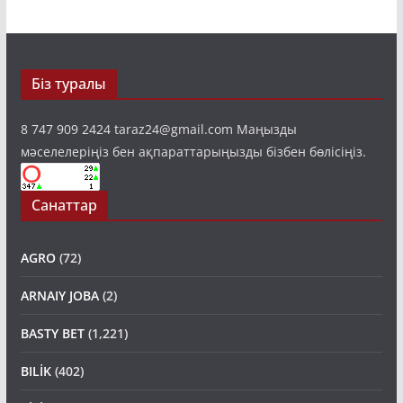
Біз туралы
8 747 909 2424 taraz24@gmail.com Маңызды
мәселелеріңіз бен ақпараттарыңызды бізбен бөлісіңіз.
Санаттар
AGRO
(72)
ARNAIY JOBA
(2)
BASTY BET
(1,221)
BILİK
(402)