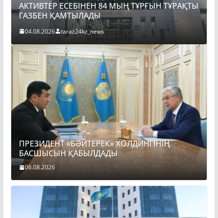
АКТИВТЕР ЕСЕБІНЕН 84 МЫҢ ТҰРҒЫН ТҰРАҚТЫ
ГАЗБЕН ҚАМТЫЛАДЫ
04.08.2026
taraz24kz_news
ПРЕЗИДЕНТ «БӘЙТЕРЕК» ХОЛДИНГІНІҢ
БАСШЫСЫН ҚАБЫЛДАДЫ
06.08.2026