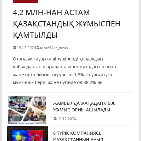
4,2 МЛН-НАН АСТАМ
ҚАЗАҚСТАНДЫҚ ЖҰМЫСПЕН
ҚАМТЫЛДЫ
19.12.2024
taraz24kz_news
Отандық тауар өндірушілерді қолдаудың
қабылданған шаралары экономикадағы шағын
және орта бизнестің үлесін 1,8%-ға ұлғайтуға
мүмкіндік берді және бүгінде ол 38,2%-ды
ЖАМБЫЛДА ЖАҢАДАН 6 500
ЖҰМЫС ОРНЫ АШЫЛАДЫ
19.12.2024
8 ТҮРІК КОМПАНИЯСЫ
ҚАЗАҚСТАННЫҢ АУЫЛ