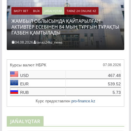
BASTY BET
BILİK
JAŃALYQTAR
TARAZ 24 ONLINE KZ
ЖАМБЫЛ ОБЛЫСЫНДА ҚАЙТАРЫЛҒАН
АКТИВТЕР ЕСЕБІНЕН 84 МЫҢ ТҰРҒЫН ТҰРАҚТЫ
ГАЗБЕН ҚАМТЫЛАДЫ
04.08.2026
taraz24kz_news
Курсы валют НБРК
07.08.2026
USD
467.48
EUR
539.52
RUB
5.73
Курс предоставлен
pro-finance.kz
JAŃALYQTAR