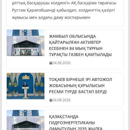
ұлттық басқарушы холдингі» АҚ басқарма төрағасы
Рустам Қарағойшинді қабылдап, холдингтің қазіргі
жұмысы мен алдағы даму жоспарымен
ЖАМБЫЛ ОБЛЫСЫНДА
ҚАЙТАРЫЛҒАН АКТИВТЕР
ЕСЕБІНЕН 84 МЫҢ ТҰРҒЫН
ТҰРАҚТЫ ГАЗБЕН ҚАМТЫЛАДЫ
04.08.2026
ТОҚАЕВ БІРНЕШЕ ІРІ АВТОЖОЛ
ЖОБАСЫНЫҢ ҚҰРЫЛЫСЫН
РЕСМИ ТҮРДЕ БАСТАП БЕРДІ
04.08.2026
ҚАЗАҚСТАНДА
ГИДРОЭНЕРГЕТИКАНЫ
ДАМЫТУДЫҢ 2035 ЖЫЛҒА