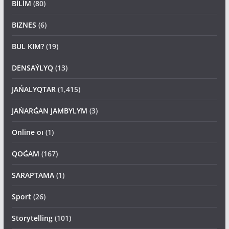
BİLİM
(80)
BIZNES
(6)
BUL KIM?
(19)
DENSAÝLYQ
(13)
JAŃALYQTAR
(1,415)
JAŃARǴAN JAMBYLYM
(3)
Online oı
(1)
QOǴAM
(167)
SARAPTAMA
(1)
Sport
(26)
Storytelling
(101)