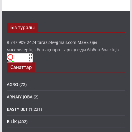
Біз туралы
8 747 909 2424 taraz24@gmail.com Маңызды
мәселелеріңіз бен ақпараттарыңызды бізбен бөлісіңіз.
Санаттар
AGRO
(72)
ARNAIY JOBA
(2)
BASTY BET
(1,221)
BILİK
(402)