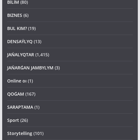
BİLİM
(80)
BIZNES
(6)
BUL KIM?
(19)
DENSAÝLYQ
(13)
JAŃALYQTAR
(1,415)
JAŃARǴAN JAMBYLYM
(3)
Online oı
(1)
QOǴAM
(167)
SARAPTAMA
(1)
Sport
(26)
Storytelling
(101)