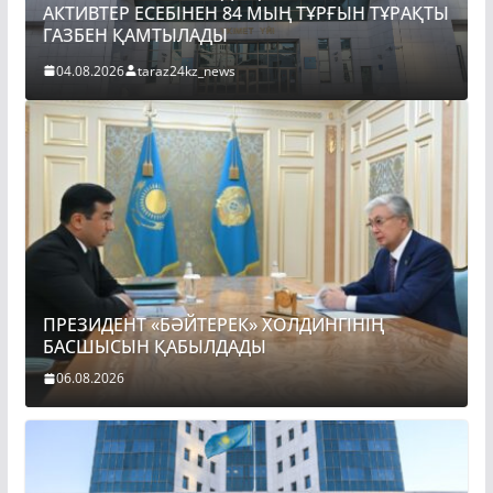
АКТИВТЕР ЕСЕБІНЕН 84 МЫҢ ТҰРҒЫН ТҰРАҚТЫ
ГАЗБЕН ҚАМТЫЛАДЫ
04.08.2026
taraz24kz_news
ПРЕЗИДЕНТ «БӘЙТЕРЕК» ХОЛДИНГІНІҢ
БАСШЫСЫН ҚАБЫЛДАДЫ
06.08.2026