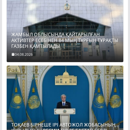
ЖАМБЫЛ ОБЛЫСЫНДА ҚАЙТАРЫЛҒАН
АКТИВТЕР ЕСЕБІНЕН 84 МЫҢ ТҰРҒЫН ТҰРАҚТЫ
ГАЗБЕН ҚАМТЫЛАДЫ
04.08.2026
ТОҚАЕВ БІРНЕШЕ ІРІ АВТОЖОЛ ЖОБАСЫНЫҢ