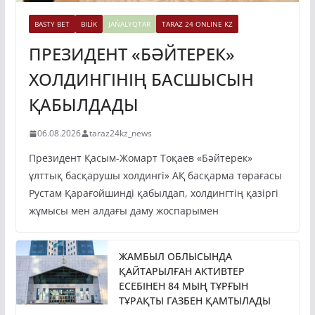
BASTY BET
BILİK
JAŃALYQTAR
TARAZ 24 ONLINE KZ
ПРЕЗИДЕНТ «БӘЙТЕРЕК»
ХОЛДИНГІНІҢ БАСШЫСЫН
ҚАБЫЛДАДЫ
06.08.2026
taraz24kz_news
Президент Қасым-Жомарт Тоқаев «Бәйтерек»
ұлттық басқарушы холдингі» АҚ басқарма төрағасы
Рустам Қарағойшинді қабылдап, холдингтің қазіргі
жұмысы мен алдағы даму жоспарымен
ЖАМБЫЛ ОБЛЫСЫНДА
ҚАЙТАРЫЛҒАН АКТИВТЕР
ЕСЕБІНЕН 84 МЫҢ ТҰРҒЫН
ТҰРАҚТЫ ГАЗБЕН ҚАМТЫЛАДЫ