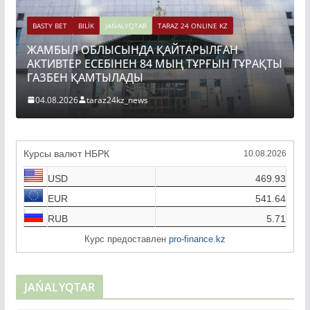
BASTY BET
BILİK
JAŃALYQTAR
TARAZ 24 ONLINE KZ
ЖАМБЫЛ ОБЛЫСЫНДА ҚАЙТАРЫЛҒАН
АКТИВТЕР ЕСЕБІНЕН 84 МЫҢ ТҰРҒЫН ТҰРАҚТЫ
ГАЗБЕН ҚАМТЫЛАДЫ
04.08.2026
taraz24kz_news
Курсы валют НБРК
10.08.2026
USD
469.93
EUR
541.64
RUB
5.71
Курс предоставлен
pro-finance.kz
JAŃALYQTAR