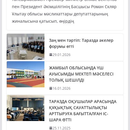
пен Президент Әкімшілігінің Басшысы Роман Скляр
Ұлытау облысы мәслихаттары депутаттарының
жиналысына қатысып, өңірдің
Заң мен тәртіп: Таразда әкелер
форумы өтті
29.01.2026
ЖАМБЫЛ ОБЛЫСЫНДА ҮШ
АУЫСЫМДЫ МЕКТЕП МӘСЕЛЕСІ
ТОЛЫҚ ШЕШІЛДІ
16.01.2026
ТАРАЗДА ОҚУШЫЛАР АРАСЫНДА
ҚҰҚЫҚТЫҚ САУАТТЫЛЫҚТЫ
АРТТЫРУҒА БАҒЫТТАЛҒАН ІС-
ШАРА ӨТТІ
25.11.2025