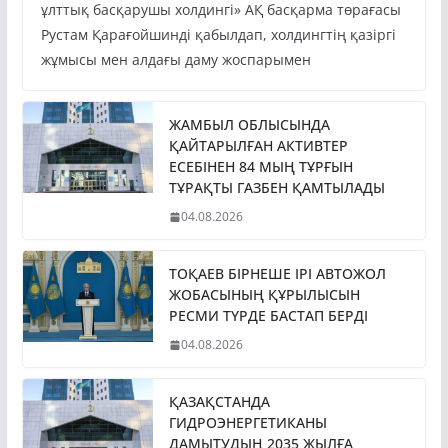
ұлттық басқарушы холдингі» АҚ басқарма төрағасы
Рустам Қарағойшинді қабылдап, холдингтің қазіргі
жұмысы мен алдағы даму жоспарымен
ЖАМБЫЛ ОБЛЫСЫНДА
ҚАЙТАРЫЛҒАН АКТИВТЕР
ЕСЕБІНЕН 84 МЫҢ ТҰРҒЫН
ТҰРАҚТЫ ГАЗБЕН ҚАМТЫЛАДЫ
04.08.2026
ТОҚАЕВ БІРНЕШЕ ІРІ АВТОЖОЛ
ЖОБАСЫНЫҢ ҚҰРЫЛЫСЫН
РЕСМИ ТҮРДЕ БАСТАП БЕРДІ
04.08.2026
ҚАЗАҚСТАНДА
ГИДРОЭНЕРГЕТИКАНЫ
ДАМЫТУДЫҢ 2035 ЖЫЛҒА