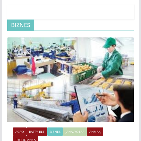
BIZNES
AGRO
BASTY BET
BIZNES
JAŃALYQTAR
АЙМАҚ
ЭКОНОМИКА