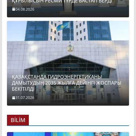
ҚҰРЫЛЫСЫН РЕСМИ ТҮРДЕ БАСТАП БЕРДІ
04.08.2026
ҚАЗАҚСТАНДА ГИДРОЭНЕРГЕТИКАНЫ
ДАМЫТУДЫҢ 2035 ЖЫЛҒА ДЕЙІНГІ ЖОСПАРЫ
БЕКІТІЛДІ
31.07.2026
BİLİM