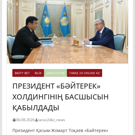
BASTY BET
BILİK
JAŃALYQTAR
TARAZ 24 ONLINE KZ
ПРЕЗИДЕНТ «БӘЙТЕРЕК»
ХОЛДИНГІНІҢ БАСШЫСЫН
ҚАБЫЛДАДЫ
06.08.2026
taraz24kz_news
Президент Қасым-Жомарт Тоқаев «Бәйтерек»