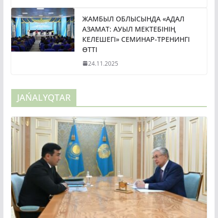
ЖАМБЫЛ ОБЛЫСЫНДА «АДАЛ
АЗАМАТ: АУЫЛ МЕКТЕБІНІҢ
КЕЛЕШЕГІ» СЕМИНАР-ТРЕНИНГІ
ӨТТІ
24.11.2025
JAŃALYQTAR