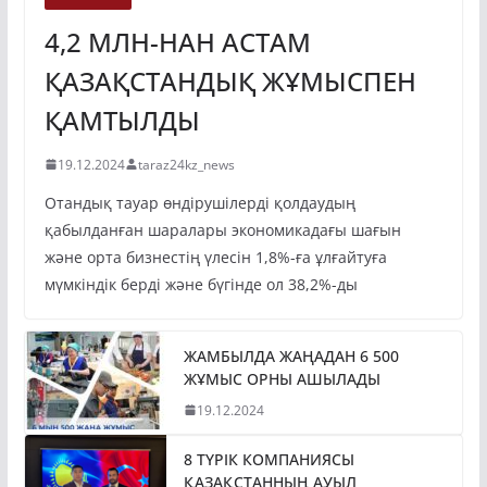
4,2 МЛН-НАН АСТАМ
ҚАЗАҚСТАНДЫҚ ЖҰМЫСПЕН
ҚАМТЫЛДЫ
19.12.2024
taraz24kz_news
Отандық тауар өндірушілерді қолдаудың
қабылданған шаралары экономикадағы шағын
және орта бизнестің үлесін 1,8%-ға ұлғайтуға
мүмкіндік берді және бүгінде ол 38,2%-ды
ЖАМБЫЛДА ЖАҢАДАН 6 500
ЖҰМЫС ОРНЫ АШЫЛАДЫ
19.12.2024
8 ТҮРІК КОМПАНИЯСЫ
ҚАЗАҚСТАННЫҢ АУЫЛ