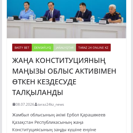
BASTY BET
DENSAÝLYQ
JAŃALYQTAR
TARAZ 24 ONLINE KZ
ЖАҢА КОНСТИТУЦИЯНЫҢ
МАҢЫЗЫ ОБЛЫС АКТИВІМЕН
ӨТКЕН КЕЗДЕСУДЕ
ТАЛҚЫЛАНДЫ
08.07.2026
taraz24kz_news
Жамбыл облысының әкімі Ербол Қарашөкеев
Қазақстан Республикасының жаңа
Конституциясының заңды күшіне енуіне