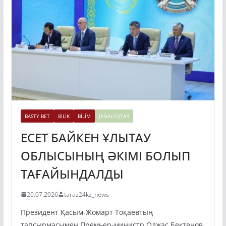
BASTY BET
BILİK
BİLİM
JAŃALYQTAR
ЕСЕТ БАЙКЕН ҰЛЫТАУ
ОБЛЫСЫНЫҢ ӘКІМІ БОЛЫП
ТАҒАЙЫНДАЛДЫ
20.07.2026
taraz24kz_news
Президент Қасым-Жомарт Тоқаевтың
тапсырмасымен Премьер-министр Олжас Бектенов