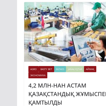
AGRO
BASTY BET
BIZNES
JAŃALYQTAR
АЙМАҚ
ЭКОНОМИКА
4,2 МЛН-НАН АСТАМ
ҚАЗАҚСТАНДЫҚ ЖҰМЫСПЕ
ҚАМТЫЛДЫ