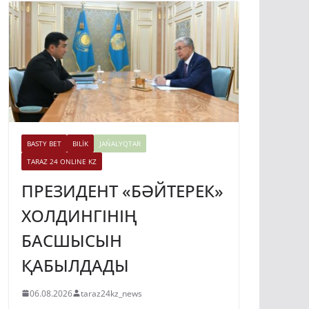
BASTY BET
BILİK
JAŃALYQTAR
TARAZ 24 ONLINE KZ
ПРЕЗИДЕНТ «БӘЙТЕРЕК»
ХОЛДИНГІНІҢ
БАСШЫСЫН
ҚАБЫЛДАДЫ
06.08.2026
taraz24kz_news