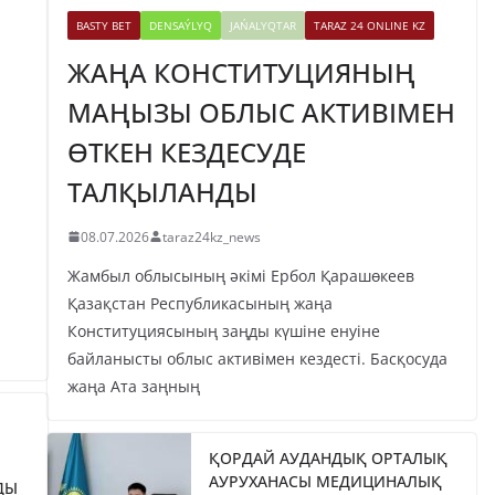
BASTY BET
DENSAÝLYQ
JAŃALYQTAR
TARAZ 24 ONLINE KZ
ЖАҢА КОНСТИТУЦИЯНЫҢ
МАҢЫЗЫ ОБЛЫС АКТИВІМЕН
ӨТКЕН КЕЗДЕСУДЕ
ТАЛҚЫЛАНДЫ
08.07.2026
taraz24kz_news
Жамбыл облысының әкімі Ербол Қарашөкеев
Қазақстан Республикасының жаңа
Конституциясының заңды күшіне енуіне
байланысты облыс активімен кездесті. Басқосуда
жаңа Ата заңның
ҚОРДАЙ АУДАНДЫҚ ОРТАЛЫҚ
АУРУХАНАСЫ МЕДИЦИНАЛЫҚ
ДЫ