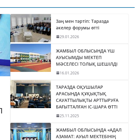
ТИКАНЫ
«БӘЙТЕРЕК»
035
ХОЛДИНГІНІҢ
І
БАСШЫСЫН
Заң мен тәртіп: Таразда
әкелер форумы өтті
ТІЛДІ
ҚАБЫЛДАДЫ
29.01.2026
06.08.2026
taraz24kz_news
ЖАМБЫЛ ОБЛЫСЫНДА ҮШ
АУЫСЫМДЫ МЕКТЕП
МӘСЕЛЕСІ ТОЛЫҚ ШЕШІЛДІ
16.01.2026
ТАРАЗДА ОҚУШЫЛАР
АРАСЫНДА ҚҰҚЫҚТЫҚ
САУАТТЫЛЫҚТЫ АРТТЫРУҒА
БАҒЫТТАЛҒАН ІС-ШАРА ӨТТІ
П
25.11.2025
ЖАМБЫЛ ОБЛЫСЫНДА «АДАЛ
АЗАМАТ: АУЫЛ МЕКТЕБІНІҢ