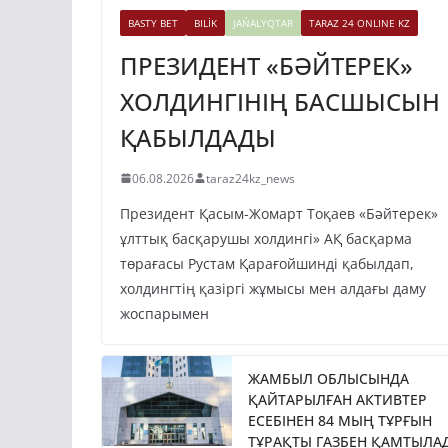
BASTY BET
BILİK
JAŃALYQTAR
TARAZ 24 ONLINE KZ
ПРЕЗИДЕНТ «БӘЙТЕРЕК»
ХОЛДИНГІНІҢ БАСШЫСЫН
ҚАБЫЛДАДЫ
06.08.2026
taraz24kz_news
Президент Қасым-Жомарт Тоқаев «Бәйтерек»
ұлттық басқарушы холдингі» АҚ басқарма
төрағасы Рустам Қарағойшинді қабылдап,
холдингтің қазіргі жұмысы мен алдағы даму
жоспарымен
ЖАМБЫЛ ОБЛЫСЫНДА
ҚАЙТАРЫЛҒАН АКТИВТЕР
ЕСЕБІНЕН 84 МЫҢ ТҰРҒЫН
ТҰРАҚТЫ ГАЗБЕН ҚАМТЫЛА