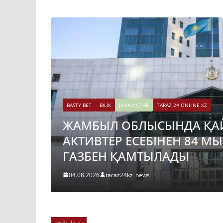
BASTY BET
BILİK
JAŃALYQTAR
TARAZ 24 ONLINE KZ
ЖАМБЫЛ ОБЛЫСЫНДА ҚА
АКТИВТЕР ЕСЕБІНЕН 84 М
ГАЗБЕН ҚАМТЫЛАДЫ
04.08.2026
taraz24kz_news
BASTY BET
BILİK
JAŃALYQTAR
TARAZ 24 ONLINE KZ
ҚАЗАҚСТАНДА