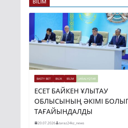
ГИДРОЭНЕРГЕ
BİLİM
ДАМЫТУДЫҢ 2
ЖЫЛҒА ДЕЙІНГ
ЖОСПАРЫ БЕКІ
31.07.2026
taraz24kz_news
BASTY BET
BILİK
BİLİM
JAŃALYQTAR
ЕСЕТ БАЙКЕН ҰЛЫТАУ
ОБЛЫСЫНЫҢ ӘКІМІ БОЛЫ
ТАҒАЙЫНДАЛДЫ
20.07.2026
taraz24kz_news