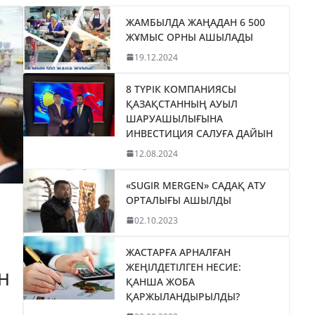
ЖАМБЫЛДА ЖАҢАДАН 6 500
ЖҰМЫС ОРНЫ АШЫЛАДЫ
19.12.2024
8 ТҮРІК КОМПАНИЯСЫ
ҚАЗАҚСТАННЫҢ АУЫЛ
ШАРУАШЫЛЫҒЫНА
ИНВЕСТИЦИЯ САЛУҒА ДАЙЫН
12.08.2024
«SUGIR MERGEN» САДАҚ АТУ
ОРТАЛЫҒЫ АШЫЛДЫ
02.10.2023
ЖАСТАРҒА АРНАЛҒАН
ЖЕҢІЛДЕТІЛГЕН НЕСИЕ:
Н
ҚАНША ЖОБА
ҚАРЖЫЛАНДЫРЫЛДЫ?