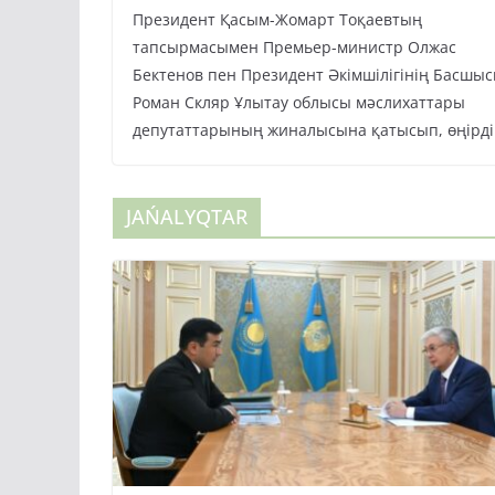
Президент Қасым-Жомарт Тоқаевтың
тапсырмасымен Премьер-министр Олжас
Бектенов пен Президент Әкімшілігінің Басшы
Роман Скляр Ұлытау облысы мәслихаттары
депутаттарының жиналысына қатысып, өңірді
JAŃALYQTAR