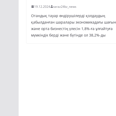
19.12.2024
taraz24kz_news
Отандық тауар өндірушілерді қолдаудың
қабылданған шаралары экономикадағы шағын
және орта бизнестің үлесін 1,8%-ға ұлғайтуға
мүмкіндік берді және бүгінде ол 38,2%-ды