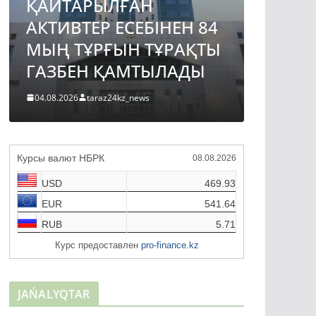
ҚАЙТАРЫЛҒАН
АВТО
АКТИВТЕР ЕСЕБІНЕН 84
ЖОБА
МЫҢ ТҰРҒЫН ТҰРАҚТЫ
ҚҰРЫ
ГАЗБЕН ҚАМТЫЛАДЫ
ТҮРДЕ
04.08.2026
taraz24kz_news
04.08.2026
Курсы валют НБРК
08.08.2026
USD
469.93
EUR
541.64
RUB
5.71
Курс предоставлен
pro-finance.kz
JAŃALYQTAR