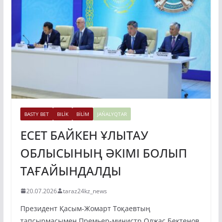
BASTY BET
BILİK
BİLİM
JAŃALYQTAR
ЕСЕТ БАЙКЕН ҰЛЫТАУ
ОБЛЫСЫНЫҢ ӘКІМІ БОЛЫП
ТАҒАЙЫНДАЛДЫ
20.07.2026
taraz24kz_news
Президент Қасым-Жомарт Тоқаевтың
тапсырмасымен Премьер-министр Олжас Бектенов