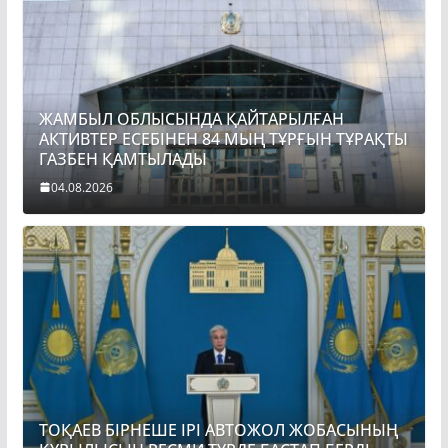
ЖАМБЫЛ ОБЛЫСЫНДА ҚАЙТАРЫЛҒАН
АКТИВТЕР ЕСЕБІНЕН 84 МЫҢ ТҰРҒЫН ТҰРАҚТЫ
ГАЗБЕН ҚАМТЫЛАДЫ
04.08.2026
ТОҚАЕВ БІРНЕШЕ ІРІ АВТОЖОЛ ЖОБАСЫНЫҢ