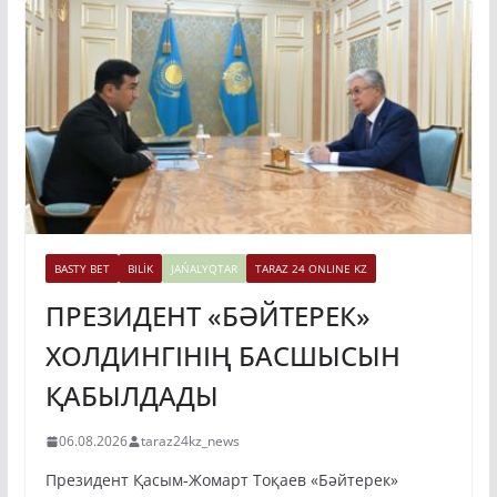
BASTY BET
BILİK
JAŃALYQTAR
TARAZ 24 ONLINE KZ
ПРЕЗИДЕНТ «БӘЙТЕРЕК»
ХОЛДИНГІНІҢ БАСШЫСЫН
ҚАБЫЛДАДЫ
06.08.2026
taraz24kz_news
Президент Қасым-Жомарт Тоқаев «Бәйтерек»