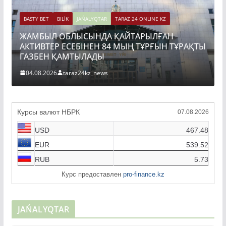
BASTY BET
BILİK
JAŃALYQTAR
TARAZ 24 ONLINE KZ
ЖАМБЫЛ ОБЛЫСЫНДА ҚАЙТАРЫЛҒАН
АКТИВТЕР ЕСЕБІНЕН 84 МЫҢ ТҰРҒЫН ТҰРАҚТЫ
ГАЗБЕН ҚАМТЫЛАДЫ
04.08.2026
taraz24kz_news
Курсы валют НБРК
07.08.2026
USD
467.48
EUR
539.52
RUB
5.73
Курс предоставлен
pro-finance.kz
JAŃALYQTAR