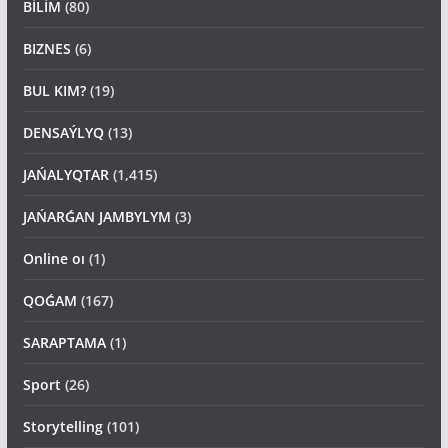
BİLİM
(80)
BIZNES
(6)
BUL KIM?
(19)
DENSAÝLYQ
(13)
JAŃALYQTAR
(1,415)
JAŃARǴAN JAMBYLYM
(3)
Online oı
(1)
QOǴAM
(167)
SARAPTAMA
(1)
Sport
(26)
Storytelling
(101)