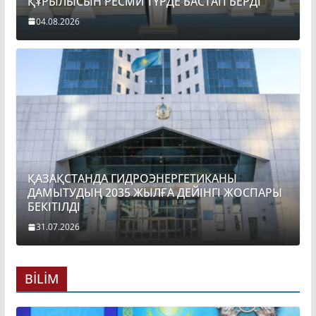
ҚҰРЫЛЫСЫН РЕСМИ ТҮРДЕ БАСТАП БЕРДІ
04.08.2026
ҚАЗАҚСТАНДА ГИДРОЭНЕРГЕТИКАНЫ
ДАМЫТУДЫҢ 2035 ЖЫЛҒА ДЕЙІНГІ ЖОСПАРЫ
БЕКІТІЛДІ
31.07.2026
BİLİM