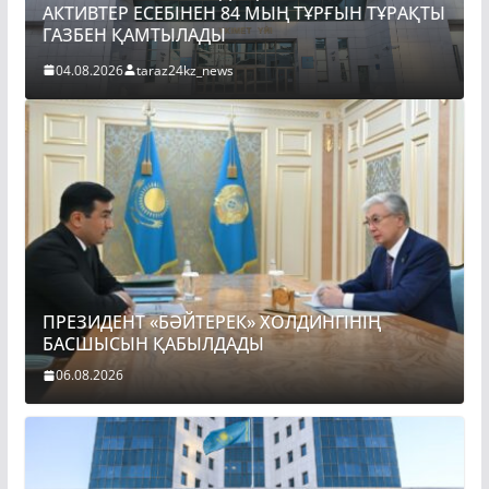
АКТИВТЕР ЕСЕБІНЕН 84 МЫҢ ТҰРҒЫН ТҰРАҚТЫ
ГАЗБЕН ҚАМТЫЛАДЫ
04.08.2026
taraz24kz_news
ПРЕЗИДЕНТ «БӘЙТЕРЕК» ХОЛДИНГІНІҢ
БАСШЫСЫН ҚАБЫЛДАДЫ
06.08.2026