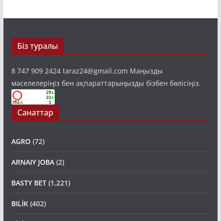
Біз туралы
8 747 909 2424 taraz24@gmail.com Маңызды
мәселелеріңіз бен ақпараттарыңызды бізбен бөлісіңіз.
Санаттар
AGRO
(72)
ARNAIY JOBA
(2)
BASTY BET
(1,221)
BILİK
(402)