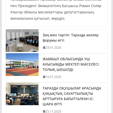
пен Президент Әкімшілігінің Басшысы Роман Скляр
Ұлытау облысы мәслихаттары депутаттарының
жиналысына қатысып, өңірдің
Заң мен тәртіп: Таразда әкелер
форумы өтті
29.01.2026
ЖАМБЫЛ ОБЛЫСЫНДА ҮШ
АУЫСЫМДЫ МЕКТЕП МӘСЕЛЕСІ
ТОЛЫҚ ШЕШІЛДІ
16.01.2026
ТАРАЗДА ОҚУШЫЛАР АРАСЫНДА
ҚҰҚЫҚТЫҚ САУАТТЫЛЫҚТЫ
АРТТЫРУҒА БАҒЫТТАЛҒАН ІС-
ШАРА ӨТТІ
25.11.2025