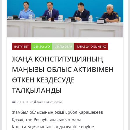
BASTY BET
DENSAÝLYQ
JAŃALYQTAR
TARAZ 24 ONLINE KZ
ЖАҢА КОНСТИТУЦИЯНЫҢ
МАҢЫЗЫ ОБЛЫС АКТИВІМЕН
ӨТКЕН КЕЗДЕСУДЕ
ТАЛҚЫЛАНДЫ
08.07.2026
taraz24kz_news
Жамбыл облысының әкімі Ербол Қарашөкеев
Қазақстан Республикасының жаңа
Конституциясының заңды күшіне енуіне