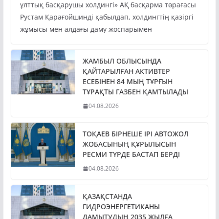
ұлттық басқарушы холдингі» АҚ басқарма төрағасы
Рустам Қарағойшинді қабылдап, холдингтің қазіргі
жұмысы мен алдағы даму жоспарымен
ЖАМБЫЛ ОБЛЫСЫНДА
ҚАЙТАРЫЛҒАН АКТИВТЕР
ЕСЕБІНЕН 84 МЫҢ ТҰРҒЫН
ТҰРАҚТЫ ГАЗБЕН ҚАМТЫЛАДЫ
04.08.2026
ТОҚАЕВ БІРНЕШЕ ІРІ АВТОЖОЛ
ЖОБАСЫНЫҢ ҚҰРЫЛЫСЫН
РЕСМИ ТҮРДЕ БАСТАП БЕРДІ
04.08.2026
ҚАЗАҚСТАНДА
ГИДРОЭНЕРГЕТИКАНЫ
ДАМЫТУДЫҢ 2035 ЖЫЛҒА