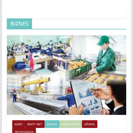
BIZNES
AGRO
BASTY BET
BIZNES
JAŃALYQTAR
АЙМАҚ
ЭКОНОМИКА