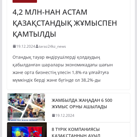
4,2 МЛН-НАН АСТАМ
ҚАЗАҚСТАНДЫҚ ЖҰМЫСПЕН
ҚАМТЫЛДЫ
19.12.2024
taraz24kz_news
Отандық тауар өндірушілерді қолдаудың
қабылданған шаралары экономикадағы шағын
және орта бизнестің үлесін 1,8%-ға ұлғайтуға
мүмкіндік берді және бүгінде ол 38,2%-ды
ЖАМБЫЛДА ЖАҢАДАН 6 500
ЖҰМЫС ОРНЫ АШЫЛАДЫ
19.12.2024
8 ТҮРІК КОМПАНИЯСЫ
ҚАЗАҚСТАННЫҢ АУЫЛ