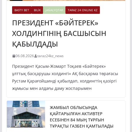
BASTY BET
BILİK
JAŃALYQTAR
TARAZ 24 ONLINE KZ
ПРЕЗИДЕНТ «БӘЙТЕРЕК»
ХОЛДИНГІНІҢ БАСШЫСЫН
ҚАБЫЛДАДЫ
06.08.2026
taraz24kz_news
Президент Қасым-Жомарт Тоқаев «Бәйтерек»
ұлттық басқарушы холдингі» АҚ басқарма төрағасы
Рустам Қарағойшинді қабылдап, холдингтің қазіргі
жұмысы мен алдағы даму жоспарымен
ЖАМБЫЛ ОБЛЫСЫНДА
ҚАЙТАРЫЛҒАН АКТИВТЕР
ЕСЕБІНЕН 84 МЫҢ ТҰРҒЫН
ТҰРАҚТЫ ГАЗБЕН ҚАМТЫЛАДЫ