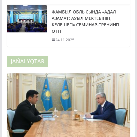
ЖАМБЫЛ ОБЛЫСЫНДА «АДАЛ
АЗАМАТ: АУЫЛ МЕКТЕБІНІҢ
КЕЛЕШЕГІ» СЕМИНАР-ТРЕНИНГІ
ӨТТІ
24.11.2025
JAŃALYQTAR