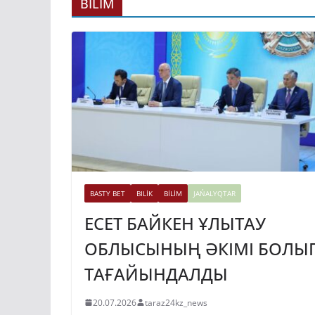
ГИДРОЭНЕРГЕ
BİLİM
ДАМЫТУДЫҢ 2
ЖЫЛҒА ДЕЙІНГ
ЖОСПАРЫ БЕКІ
31.07.2026
taraz24kz_news
BASTY BET
BILİK
BİLİM
JAŃALYQTAR
ЕСЕТ БАЙКЕН ҰЛЫТАУ
ОБЛЫСЫНЫҢ ӘКІМІ БОЛЫ
ТАҒАЙЫНДАЛДЫ
20.07.2026
taraz24kz_news