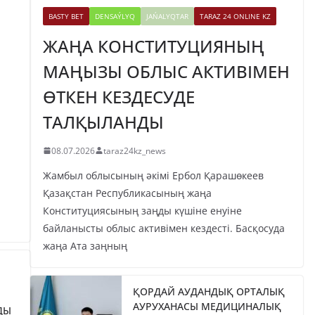
BASTY BET
DENSAÝLYQ
JAŃALYQTAR
TARAZ 24 ONLINE KZ
ЖАҢА КОНСТИТУЦИЯНЫҢ
МАҢЫЗЫ ОБЛЫС АКТИВІМЕН
ӨТКЕН КЕЗДЕСУДЕ
ТАЛҚЫЛАНДЫ
08.07.2026
taraz24kz_news
Жамбыл облысының әкімі Ербол Қарашөкеев
Қазақстан Республикасының жаңа
Конституциясының заңды күшіне енуіне
байланысты облыс активімен кездесті. Басқосуда
жаңа Ата заңның
ҚОРДАЙ АУДАНДЫҚ ОРТАЛЫҚ
АУРУХАНАСЫ МЕДИЦИНАЛЫҚ
ДЫ