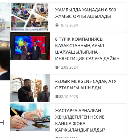
ЖАМБЫЛДА ЖАҢАДАН 6 500
ЖҰМЫС ОРНЫ АШЫЛАДЫ
19.12.2024
8 ТҮРІК КОМПАНИЯСЫ
ҚАЗАҚСТАННЫҢ АУЫЛ
ШАРУАШЫЛЫҒЫНА
ИНВЕСТИЦИЯ САЛУҒА ДАЙЫН
12.08.2024
«SUGIR MERGEN» САДАҚ АТУ
ОРТАЛЫҒЫ АШЫЛДЫ
02.10.2023
ЖАСТАРҒА АРНАЛҒАН
ЖЕҢІЛДЕТІЛГЕН НЕСИЕ:
Н
ҚАНША ЖОБА
ҚАРЖЫЛАНДЫРЫЛДЫ?