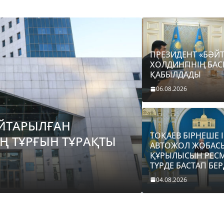
ПРЕЗИДЕНТ «БӘЙТ
ХОЛДИНГІНІҢ Б
ҚАБЫЛДАДЫ
06.08.2026
ЙТАРЫЛҒАН
BASTY BET
BILİK
JAŃ
ТОҚАЕВ БІРНЕШЕ І
ЫҢ ТҰРҒЫН ТҰРАҚТЫ
ПРЕЗИДЕНТ
АВТОЖОЛ ЖОБАС
ҚҰРЫЛЫСЫН РЕС
БАСШЫСЫН
ТҮРДЕ БАСТАП БЕР
06.08.2026
taraz24k
04.08.2026
BASTY BET
BILİK
JAŃALYQTAR
TARAZ 24 ONLINE KZ
ПРЕЗИДЕНТ