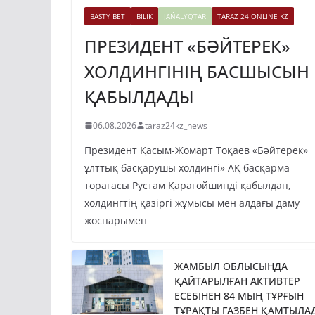
BASTY BET
BILİK
JAŃALYQTAR
TARAZ 24 ONLINE KZ
ПРЕЗИДЕНТ «БӘЙТЕРЕК»
ХОЛДИНГІНІҢ БАСШЫСЫН
ҚАБЫЛДАДЫ
06.08.2026
taraz24kz_news
Президент Қасым-Жомарт Тоқаев «Бәйтерек»
ұлттық басқарушы холдингі» АҚ басқарма
төрағасы Рустам Қарағойшинді қабылдап,
холдингтің қазіргі жұмысы мен алдағы даму
жоспарымен
ЖАМБЫЛ ОБЛЫСЫНДА
ҚАЙТАРЫЛҒАН АКТИВТЕР
ЕСЕБІНЕН 84 МЫҢ ТҰРҒЫН
ТҰРАҚТЫ ГАЗБЕН ҚАМТЫЛА