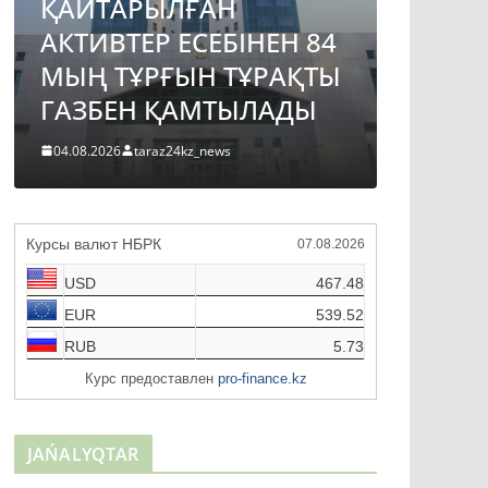
ҚАЙТАРЫЛҒАН
АВТО
АКТИВТЕР ЕСЕБІНЕН 84
ЖОБА
МЫҢ ТҰРҒЫН ТҰРАҚТЫ
ҚҰРЫ
ГАЗБЕН ҚАМТЫЛАДЫ
ТҮРДЕ
04.08.2026
taraz24kz_news
04.08.2026
Курсы валют НБРК
07.08.2026
USD
467.48
EUR
539.52
RUB
5.73
Курс предоставлен
pro-finance.kz
JAŃALYQTAR