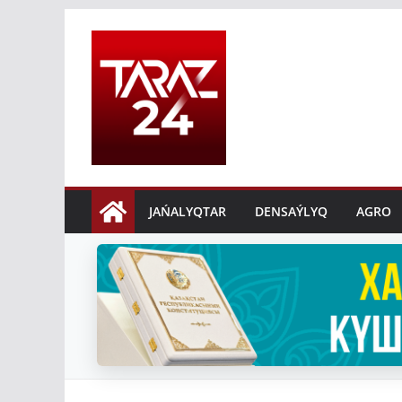
Skip
to
content
JAŃALYQTAR
DENSAÝLYQ
AGRO