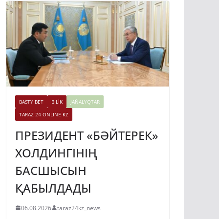
BASTY BET
BILİK
JAŃALYQTAR
TARAZ 24 ONLINE KZ
ПРЕЗИДЕНТ «БӘЙТЕРЕК»
ХОЛДИНГІНІҢ
БАСШЫСЫН
ҚАБЫЛДАДЫ
06.08.2026
taraz24kz_news