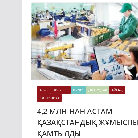
AGRO
BASTY BET
BIZNES
JAŃALYQTAR
АЙМАҚ
ЭКОНОМИКА
4,2 МЛН-НАН АСТАМ
ҚАЗАҚСТАНДЫҚ ЖҰМЫСПЕ
ҚАМТЫЛДЫ