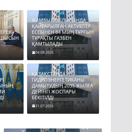
ЖАМБЫЛ ОБЛЫСЫНДА
ҚАЙТАРЫЛҒАН АКТИВТЕР
ЕРЕК»
ЕСЕБІНЕН 84 МЫҢ ТҰРҒЫН
АСШЫСЫН
ТҰРАҚТЫ ГАЗБЕН
ҚАМТЫЛАДЫ
04.08.2026
ҚАЗАҚСТАНДА
ALYQTAR
TARAZ 24 ONLINE KZ
РІ
ГИДРОЭНЕРГЕТИКАНЫ
 «БӘЙТЕРЕК» ХОЛДИНГІНІҢ
ЫНЫҢ
ДАМЫТУДЫҢ 2035 ЖЫЛҒА
МИ
ДЕЙІНГІ ЖОСПАРЫ
 ҚАБЫЛДАДЫ
ДІ
БЕКІТІЛДІ
z_news
31.07.2026
BASTY BET
BILİK
JAŃALYQTAR
BASTY BET
TARAZ 24 ONLINE KZ
TARAZ 24 ONL
ЖАМБЫЛ ОБЛЫСЫНДА
ТОҚАЕ