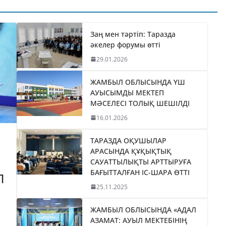
ТИКАНЫ
«БӘЙТЕРЕК»
035
ХОЛДИНГІНІҢ
І
БАСШЫСЫН
Заң мен тәртіп: Таразда
әкелер форумы өтті
ТІЛДІ
ҚАБЫЛДАДЫ
29.01.2026
06.08.2026
taraz24kz_news
ЖАМБЫЛ ОБЛЫСЫНДА ҮШ
АУЫСЫМДЫ МЕКТЕП
МӘСЕЛЕСІ ТОЛЫҚ ШЕШІЛДІ
16.01.2026
ТАРАЗДА ОҚУШЫЛАР
АРАСЫНДА ҚҰҚЫҚТЫҚ
САУАТТЫЛЫҚТЫ АРТТЫРУҒА
БАҒЫТТАЛҒАН ІС-ШАРА ӨТТІ
П
25.11.2025
ЖАМБЫЛ ОБЛЫСЫНДА «АДАЛ
АЗАМАТ: АУЫЛ МЕКТЕБІНІҢ