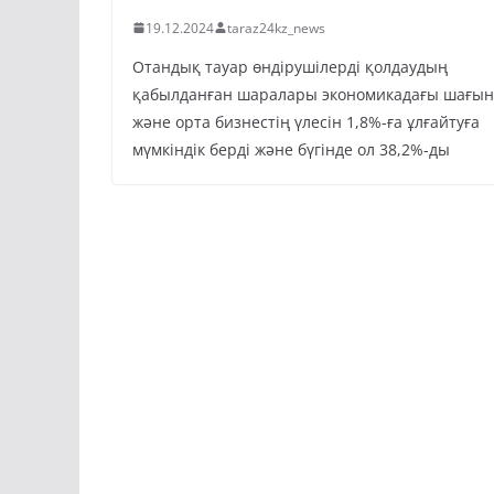
19.12.2024
taraz24kz_news
Отандық тауар өндірушілерді қолдаудың
қабылданған шаралары экономикадағы шағын
және орта бизнестің үлесін 1,8%-ға ұлғайтуға
мүмкіндік берді және бүгінде ол 38,2%-ды