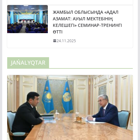
ЖАМБЫЛ ОБЛЫСЫНДА «АДАЛ
АЗАМАТ: АУЫЛ МЕКТЕБІНІҢ
КЕЛЕШЕГІ» СЕМИНАР-ТРЕНИНГІ
ӨТТІ
24.11.2025
JAŃALYQTAR