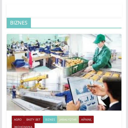
BIZNES
AGRO
BASTY BET
BIZNES
JAŃALYQTAR
АЙМАҚ
ЭКОНОМИКА