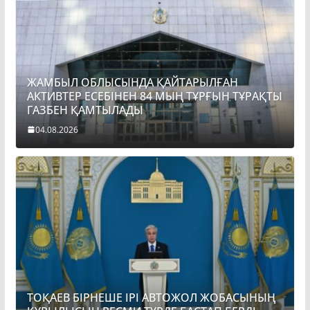
ЖАМБЫЛ ОБЛЫСЫНДА ҚАЙТАРЫЛҒАН
АКТИВТЕР ЕСЕБІНЕН 84 МЫҢ ТҰРҒЫН ТҰРАҚТЫ
ГАЗБЕН ҚАМТЫЛАДЫ
04.08.2026
ТОҚАЕВ БІРНЕШЕ ІРІ АВТОЖОЛ ЖОБАСЫНЫҢ