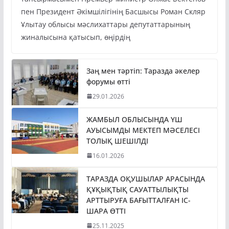
пен Президент Әкімшілігінің Басшысы Роман Скляр
Ұлытау облысы мәслихаттары депутаттарының
жиналысына қатысып, өңірдің
Заң мен тәртіп: Таразда әкелер
форумы өтті
29.01.2026
ЖАМБЫЛ ОБЛЫСЫНДА ҮШ
АУЫСЫМДЫ МЕКТЕП МӘСЕЛЕСІ
ТОЛЫҚ ШЕШІЛДІ
16.01.2026
ТАРАЗДА ОҚУШЫЛАР АРАСЫНДА
ҚҰҚЫҚТЫҚ САУАТТЫЛЫҚТЫ
АРТТЫРУҒА БАҒЫТТАЛҒАН ІС-
ШАРА ӨТТІ
25.11.2025