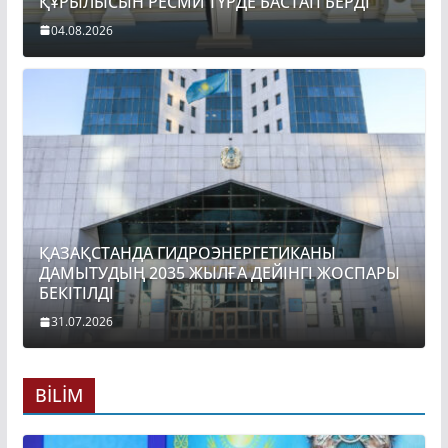
ҚҰРЫЛЫСЫН РЕСМИ ТҮРДЕ БАСТАП БЕРДІ
04.08.2026
ҚАЗАҚСТАНДА ГИДРОЭНЕРГЕТИКАНЫ
ДАМЫТУДЫҢ 2035 ЖЫЛҒА ДЕЙІНГІ ЖОСПАРЫ
БЕКІТІЛДІ
31.07.2026
BİLİM