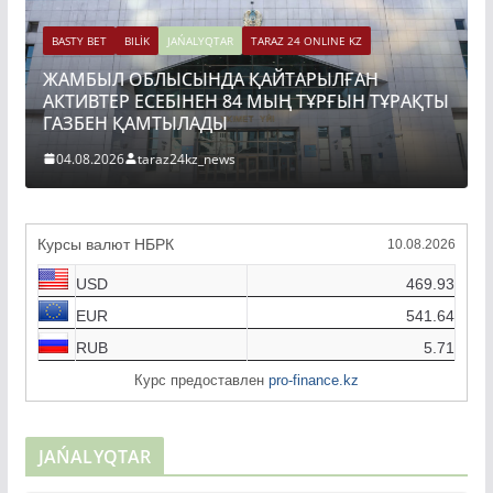
BASTY BET
BILİK
JAŃALYQTAR
TARAZ 24 ONLINE KZ
ЖАМБЫЛ ОБЛЫСЫНДА ҚАЙТАРЫЛҒАН
АКТИВТЕР ЕСЕБІНЕН 84 МЫҢ ТҰРҒЫН ТҰРАҚТЫ
ГАЗБЕН ҚАМТЫЛАДЫ
04.08.2026
taraz24kz_news
Курсы валют НБРК
10.08.2026
USD
469.93
EUR
541.64
RUB
5.71
Курс предоставлен
pro-finance.kz
JAŃALYQTAR