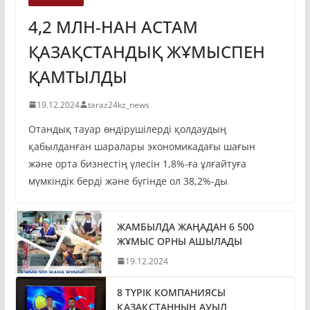
4,2 МЛН-НАН АСТАМ
ҚАЗАҚСТАНДЫҚ ЖҰМЫСПЕН
ҚАМТЫЛДЫ
19.12.2024
taraz24kz_news
Отандық тауар өндірушілерді қолдаудың
қабылданған шаралары экономикадағы шағын
және орта бизнестің үлесін 1,8%-ға ұлғайтуға
мүмкіндік берді және бүгінде ол 38,2%-ды
ЖАМБЫЛДА ЖАҢАДАН 6 500
ЖҰМЫС ОРНЫ АШЫЛАДЫ
19.12.2024
8 ТҮРІК КОМПАНИЯСЫ
ҚАЗАҚСТАННЫҢ АУЫЛ