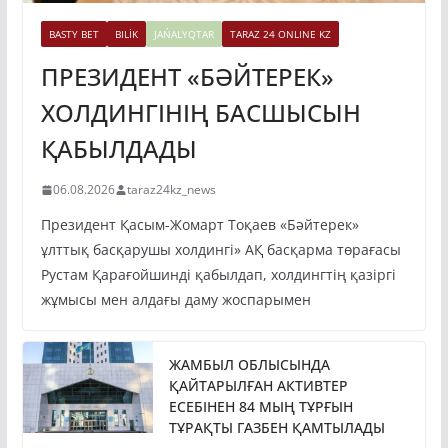
BASTY BET
BILİK
JAŃALYQTAR
TARAZ 24 ONLINE KZ
ПРЕЗИДЕНТ «БӘЙТЕРЕК»
ХОЛДИНГІНІҢ БАСШЫСЫН
ҚАБЫЛДАДЫ
06.08.2026
taraz24kz_news
Президент Қасым-Жомарт Тоқаев «Бәйтерек»
ұлттық басқарушы холдингі» АҚ басқарма төрағасы
Рустам Қарағойшинді қабылдап, холдингтің қазіргі
жұмысы мен алдағы даму жоспарымен
ЖАМБЫЛ ОБЛЫСЫНДА
ҚАЙТАРЫЛҒАН АКТИВТЕР
ЕСЕБІНЕН 84 МЫҢ ТҰРҒЫН
ТҰРАҚТЫ ГАЗБЕН ҚАМТЫЛАДЫ