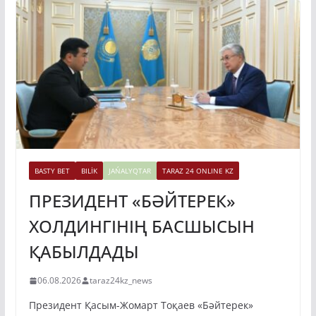
BASTY BET
BILİK
JAŃALYQTAR
TARAZ 24 ONLINE KZ
ПРЕЗИДЕНТ «БӘЙТЕРЕК»
ХОЛДИНГІНІҢ БАСШЫСЫН
ҚАБЫЛДАДЫ
06.08.2026
taraz24kz_news
Президент Қасым-Жомарт Тоқаев «Бәйтерек»