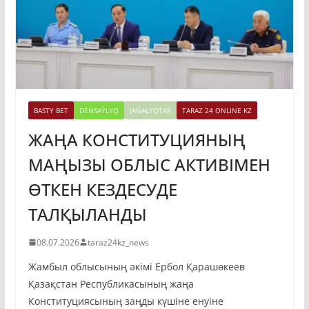
BASTY BET
DENSAÝLYQ
JAŃALYQTAR
TARAZ 24 ONLINE KZ
ЖАҢА КОНСТИТУЦИЯНЫҢ
МАҢЫЗЫ ОБЛЫС АКТИВІМЕН
ӨТКЕН КЕЗДЕСУДЕ
ТАЛҚЫЛАНДЫ
08.07.2026
taraz24kz_news
Жамбыл облысының әкімі Ербол Қарашөкеев
Қазақстан Республикасының жаңа
Конституциясының заңды күшіне енуіне