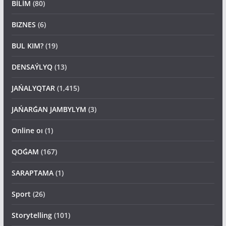
BİLİM
(80)
BIZNES
(6)
BUL KIM?
(19)
DENSAÝLYQ
(13)
JAŃALYQTAR
(1,415)
JAŃARǴAN JAMBYLYM
(3)
Online oı
(1)
QOǴAM
(167)
SARAPTAMA
(1)
Sport
(26)
Storytelling
(101)