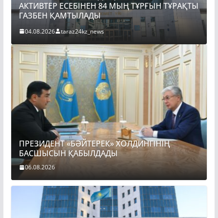
АКТИВТЕР ЕСЕБІНЕН 84 МЫҢ ТҰРҒЫН ТҰРАҚТЫ
ГАЗБЕН ҚАМТЫЛАДЫ
04.08.2026
taraz24kz_news
ПРЕЗИДЕНТ «БӘЙТЕРЕК» ХОЛДИНГІНІҢ
БАСШЫСЫН ҚАБЫЛДАДЫ
06.08.2026