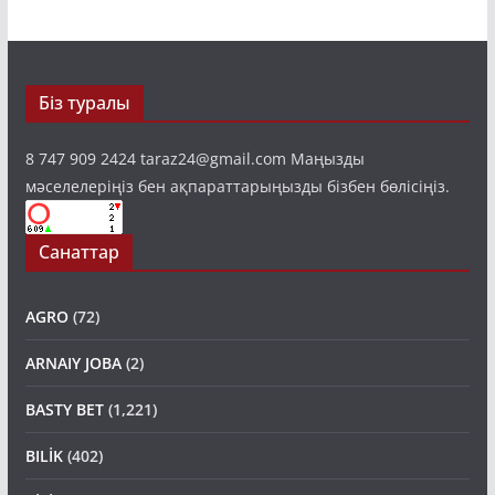
Біз туралы
8 747 909 2424 taraz24@gmail.com Маңызды
мәселелеріңіз бен ақпараттарыңызды бізбен бөлісіңіз.
Санаттар
AGRO
(72)
ARNAIY JOBA
(2)
BASTY BET
(1,221)
BILİK
(402)