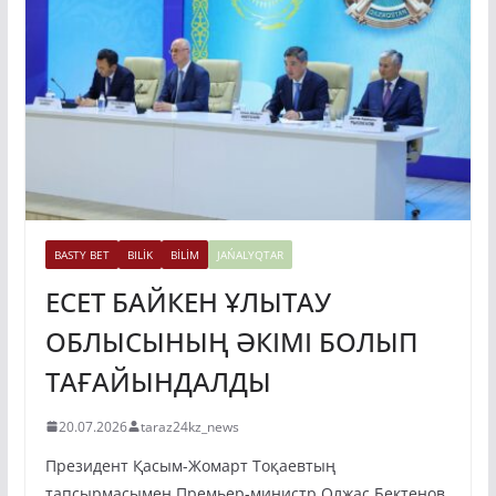
BASTY BET
BILİK
BİLİM
JAŃALYQTAR
ЕСЕТ БАЙКЕН ҰЛЫТАУ
ОБЛЫСЫНЫҢ ӘКІМІ БОЛЫП
ТАҒАЙЫНДАЛДЫ
20.07.2026
taraz24kz_news
Президент Қасым-Жомарт Тоқаевтың
тапсырмасымен Премьер-министр Олжас Бектенов