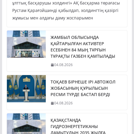
ұлттық басқарушы холдингі» АҚ басқарма төрағасы
Рустам Қарағойшинді қабылдап, холдингтің қазіргі
жұмысы мен алдағы даму жоспарымен
ЖАМБЫЛ ОБЛЫСЫНДА
ҚАЙТАРЫЛҒАН АКТИВТЕР
ЕСЕБІНЕН 84 МЫҢ ТҰРҒЫН
ТҰРАҚТЫ ГАЗБЕН ҚАМТЫЛАДЫ
04.08.2026
ТОҚАЕВ БІРНЕШЕ ІРІ АВТОЖОЛ
ЖОБАСЫНЫҢ ҚҰРЫЛЫСЫН
РЕСМИ ТҮРДЕ БАСТАП БЕРДІ
04.08.2026
ҚАЗАҚСТАНДА
ГИДРОЭНЕРГЕТИКАНЫ
ДАМЫТУДЫҢ 2035 ЖЫЛҒА