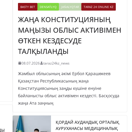
BASTY BET
DENSAÝLYQ
JAŃALYQTAR
TARAZ 24 ONLINE KZ
ЖАҢА КОНСТИТУЦИЯНЫҢ
МАҢЫЗЫ ОБЛЫС АКТИВІМЕН
ӨТКЕН КЕЗДЕСУДЕ
ТАЛҚЫЛАНДЫ
08.07.2026
taraz24kz_news
Жамбыл облысының әкімі Ербол Қарашөкеев
Қазақстан Республикасының жаңа
Конституциясының заңды күшіне енуіне
байланысты облыс активімен кездесті. Басқосуда
жаңа Ата заңның
ҚОРДАЙ АУДАНДЫҚ ОРТАЛЫҚ
АУРУХАНАСЫ МЕДИЦИНАЛЫҚ
ДЫ