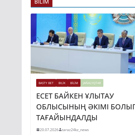
ГИДРОЭНЕРГЕ
BİLİM
ДАМЫТУДЫҢ 2
ЖЫЛҒА ДЕЙІНГ
ЖОСПАРЫ БЕКІ
31.07.2026
taraz24kz_news
BASTY BET
BILİK
BİLİM
JAŃALYQTAR
ЕСЕТ БАЙКЕН ҰЛЫТАУ
ОБЛЫСЫНЫҢ ӘКІМІ БОЛЫ
ТАҒАЙЫНДАЛДЫ
20.07.2026
taraz24kz_news