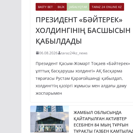
BASTY BET
BILİK
JAŃALYQTAR
TARAZ 24 ONLINE KZ
ПРЕЗИДЕНТ «БӘЙТЕРЕК»
ХОЛДИНГІНІҢ БАСШЫСЫН
ҚАБЫЛДАДЫ
06.08.2026
taraz24kz_news
Президент Қасым-Жомарт Тоқаев «Бәйтерек»
ұлттық басқарушы холдингі» АҚ басқарма
төрағасы Рустам Қарағойшинді қабылдап,
холдингтің қазіргі жұмысы мен алдағы даму
жоспарымен
ЖАМБЫЛ ОБЛЫСЫНДА
ҚАЙТАРЫЛҒАН АКТИВТЕР
ЕСЕБІНЕН 84 МЫҢ ТҰРҒЫН
ТҰРАҚТЫ ГАЗБЕН ҚАМТЫЛА