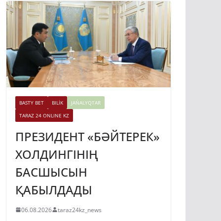
BASTY BET
BILİK
JAŃALYQTAR
TARAZ 24 ONLINE KZ
ПРЕЗИДЕНТ «БӘЙТЕРЕК»
ХОЛДИНГІНІҢ
БАСШЫСЫН
ҚАБЫЛДАДЫ
06.08.2026
taraz24kz_news