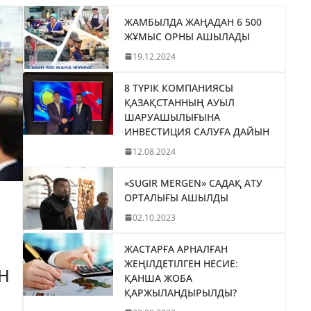
ЖАМБЫЛДА ЖАҢАДАН 6 500
ЖҰМЫС ОРНЫ АШЫЛАДЫ
19.12.2024
8 ТҮРІК КОМПАНИЯСЫ
ҚАЗАҚСТАННЫҢ АУЫЛ
ШАРУАШЫЛЫҒЫНА
ИНВЕСТИЦИЯ САЛУҒА ДАЙЫН
12.08.2024
«SUGIR MERGEN» САДАҚ АТУ
ОРТАЛЫҒЫ АШЫЛДЫ
02.10.2023
ЖАСТАРҒА АРНАЛҒАН
ЖЕҢІЛДЕТІЛГЕН НЕСИЕ:
Н
ҚАНША ЖОБА
ҚАРЖЫЛАНДЫРЫЛДЫ?