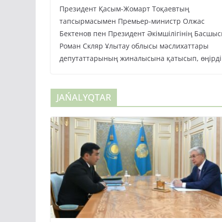
Президент Қасым-Жомарт Тоқаевтың
тапсырмасымен Премьер-министр Олжас
Бектенов пен Президент Әкімшілігінің Басшы
Роман Скляр Ұлытау облысы мәслихаттары
депутаттарының жиналысына қатысып, өңірді
JAŃALYQTAR