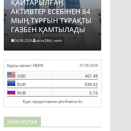
ҚАЙТАРЫЛҒАН
АВТО
АКТИВТЕР ЕСЕБІНЕН 84
ЖОБА
МЫҢ ТҰРҒЫН ТҰРАҚТЫ
ҚҰРЫ
ГАЗБЕН ҚАМТЫЛАДЫ
ТҮРДЕ
04.08.2026
taraz24kz_news
04.08.2026
Курсы валют НБРК
07.08.2026
USD
467.48
EUR
539.52
RUB
5.73
Курс предоставлен
pro-finance.kz
JAŃALYQTAR