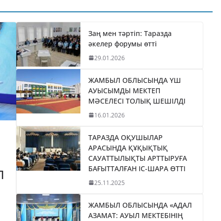
ТИКАНЫ
«БӘЙТЕРЕК»
035
ХОЛДИНГІНІҢ
І
БАСШЫСЫН
Заң мен тәртіп: Таразда
әкелер форумы өтті
ТІЛДІ
ҚАБЫЛДАДЫ
29.01.2026
06.08.2026
taraz24kz_news
ЖАМБЫЛ ОБЛЫСЫНДА ҮШ
АУЫСЫМДЫ МЕКТЕП
МӘСЕЛЕСІ ТОЛЫҚ ШЕШІЛДІ
16.01.2026
ТАРАЗДА ОҚУШЫЛАР
АРАСЫНДА ҚҰҚЫҚТЫҚ
САУАТТЫЛЫҚТЫ АРТТЫРУҒА
БАҒЫТТАЛҒАН ІС-ШАРА ӨТТІ
П
25.11.2025
ЖАМБЫЛ ОБЛЫСЫНДА «АДАЛ
АЗАМАТ: АУЫЛ МЕКТЕБІНІҢ