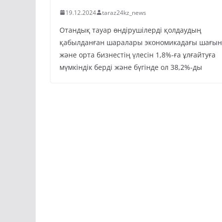
19.12.2024
taraz24kz_news
Отандық тауар өндірушілерді қолдаудың
қабылданған шаралары экономикадағы шағын
және орта бизнестің үлесін 1,8%-ға ұлғайтуға
мүмкіндік берді және бүгінде ол 38,2%-ды