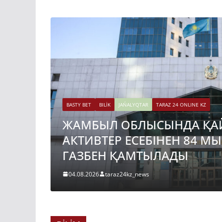
BASTY BET
BILİK
JAŃALYQTAR
TARAZ 24 ONLINE KZ
ЖАМБЫЛ ОБЛЫСЫНДА ҚА
АКТИВТЕР ЕСЕБІНЕН 84 М
ГАЗБЕН ҚАМТЫЛАДЫ
04.08.2026
taraz24kz_news
BASTY BET
BILİK
JAŃALYQTAR
TARAZ 24 ONLINE KZ
ҚАЗАҚСТАНДА