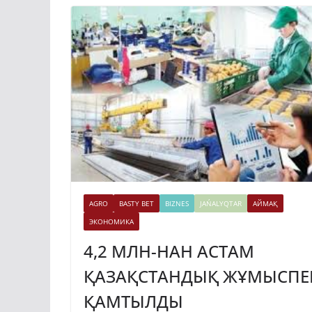
AGRO
BASTY BET
BIZNES
JAŃALYQTAR
АЙМАҚ
ЭКОНОМИКА
4,2 МЛН-НАН АСТАМ
ҚАЗАҚСТАНДЫҚ ЖҰМЫСПЕ
ҚАМТЫЛДЫ