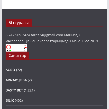
Біз туралы
8 747 909 2424 taraz24@gmail.com Маңызды
мәселелеріңіз бен ақпараттарыңызды бізбен бөлісіңіз.
Санаттар
AGRO
(72)
ARNAIY JOBA
(2)
BASTY BET
(1,221)
BILİK
(402)