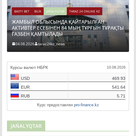
BASTY BET
BILİK
JAŃALYQTAR
TARAZ 24 ONLINE KZ
ЖАМБЫЛ ОБЛЫСЫНДА ҚАЙТАРЫЛҒАН
BAS
АКТИВТЕР ЕСЕБІНЕН 84 МЫҢ ТҰРҒЫН ТҰРАҚТЫ
ТО
ГАЗБЕН ҚАМТЫЛАДЫ
ҚҰ
04.08.2026
taraz24kz_news
04
Курсы валют НБРК
10.08.2026
USD
469.93
EUR
541.64
RUB
5.71
Курс предоставлен
pro-finance.kz
JAŃALYQTAR