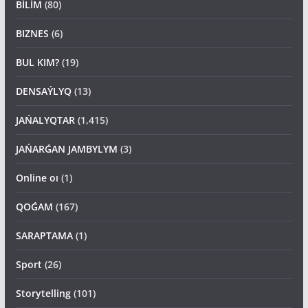
BİLİM
(80)
BIZNES
(6)
BUL KIM?
(19)
DENSAÝLYQ
(13)
JAŃALYQTAR
(1,415)
JAŃARǴAN JAMBYLYM
(3)
Online oı
(1)
QOǴAM
(167)
SARAPTAMA
(1)
Sport
(26)
Storytelling
(101)