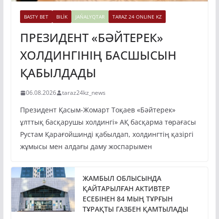
BASTY BET
BILİK
JAŃALYQTAR
TARAZ 24 ONLINE KZ
ПРЕЗИДЕНТ «БӘЙТЕРЕК»
ХОЛДИНГІНІҢ БАСШЫСЫН
ҚАБЫЛДАДЫ
06.08.2026
taraz24kz_news
Президент Қасым-Жомарт Тоқаев «Бәйтерек»
ұлттық басқарушы холдингі» АҚ басқарма төрағасы
Рустам Қарағойшинді қабылдап, холдингтің қазіргі
жұмысы мен алдағы даму жоспарымен
ЖАМБЫЛ ОБЛЫСЫНДА
ҚАЙТАРЫЛҒАН АКТИВТЕР
ЕСЕБІНЕН 84 МЫҢ ТҰРҒЫН
ТҰРАҚТЫ ГАЗБЕН ҚАМТЫЛАДЫ