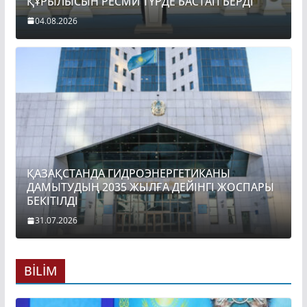
ҚҰРЫЛЫСЫН РЕСМИ ТҮРДЕ БАСТАП БЕРДІ
04.08.2026
ҚАЗАҚСТАНДА ГИДРОЭНЕРГЕТИКАНЫ
ДАМЫТУДЫҢ 2035 ЖЫЛҒА ДЕЙІНГІ ЖОСПАРЫ
БЕКІТІЛДІ
31.07.2026
BİLİM