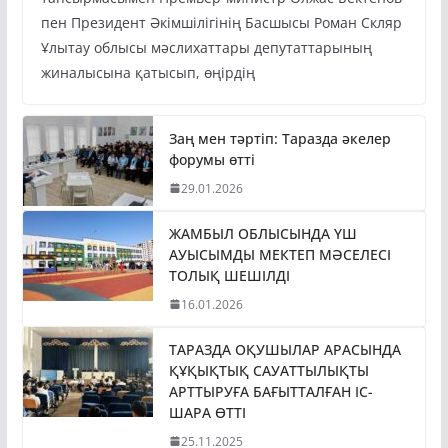
пен Президент Әкімшілігінің Басшысы Роман Скляр
Ұлытау облысы мәслихаттары депутаттарының
жиналысына қатысып, өңірдің
Заң мен тәртіп: Таразда әкелер
форумы өтті
29.01.2026
ЖАМБЫЛ ОБЛЫСЫНДА ҮШ
АУЫСЫМДЫ МЕКТЕП МӘСЕЛЕСІ
ТОЛЫҚ ШЕШІЛДІ
16.01.2026
ТАРАЗДА ОҚУШЫЛАР АРАСЫНДА
ҚҰҚЫҚТЫҚ САУАТТЫЛЫҚТЫ
АРТТЫРУҒА БАҒЫТТАЛҒАН ІС-
ШАРА ӨТТІ
25.11.2025