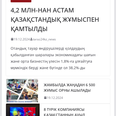
4,2 МЛН-НАН АСТАМ
ҚАЗАҚСТАНДЫҚ ЖҰМЫСПЕН
ҚАМТЫЛДЫ
19.12.2024
taraz24kz_news
Отандық тауар өндірушілерді қолдаудың
қабылданған шаралары экономикадағы шағын
және орта бизнестің үлесін 1,8%-ға ұлғайтуға
мүмкіндік берді және бүгінде ол 38,2%-ды
ЖАМБЫЛДА ЖАҢАДАН 6 500
ЖҰМЫС ОРНЫ АШЫЛАДЫ
19.12.2024
8 ТҮРІК КОМПАНИЯСЫ
ҚАЗАҚСТАННЫҢ АУЫЛ