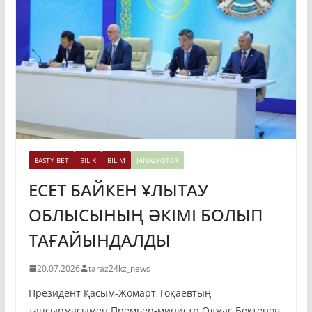
BASTY BET
BILİK
BİLİM
JAŃALYQTAR
ЕСЕТ БАЙКЕН ҰЛЫТАУ
ОБЛЫСЫНЫҢ ӘКІМІ БОЛЫП
ТАҒАЙЫНДАЛДЫ
20.07.2026
taraz24kz_news
Президент Қасым-Жомарт Тоқаевтың
тапсырмасымен Премьер-министр Олжас Бектенов