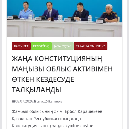
BASTY BET
DENSAÝLYQ
JAŃALYQTAR
TARAZ 24 ONLINE KZ
ЖАҢА КОНСТИТУЦИЯНЫҢ
МАҢЫЗЫ ОБЛЫС АКТИВІМЕН
ӨТКЕН КЕЗДЕСУДЕ
ТАЛҚЫЛАНДЫ
08.07.2026
taraz24kz_news
Жамбыл облысының әкімі Ербол Қарашөкеев
Қазақстан Республикасының жаңа
Конституциясының заңды күшіне енуіне