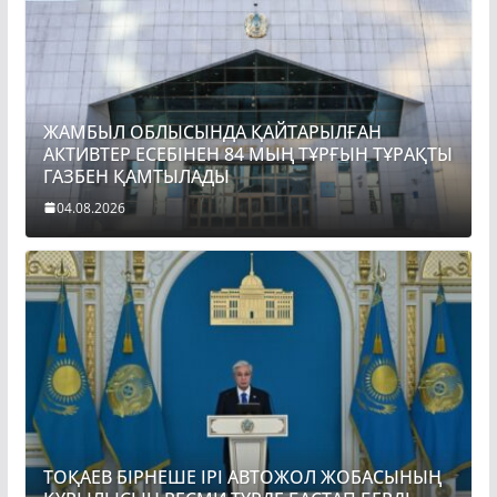
ЖАМБЫЛ ОБЛЫСЫНДА ҚАЙТАРЫЛҒАН
АКТИВТЕР ЕСЕБІНЕН 84 МЫҢ ТҰРҒЫН ТҰРАҚТЫ
ГАЗБЕН ҚАМТЫЛАДЫ
04.08.2026
ТОҚАЕВ БІРНЕШЕ ІРІ АВТОЖОЛ ЖОБАСЫНЫҢ