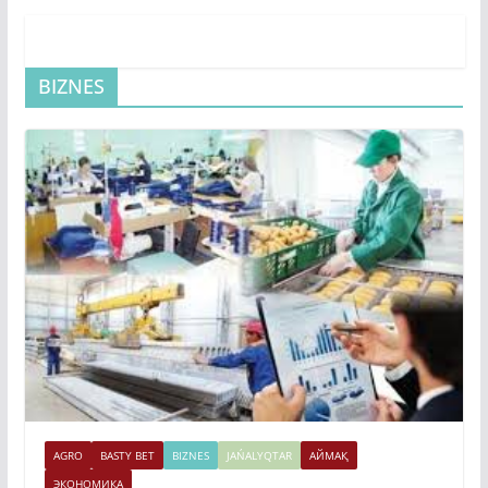
BIZNES
AGRO
BASTY BET
BIZNES
JAŃALYQTAR
АЙМАҚ
ЭКОНОМИКА