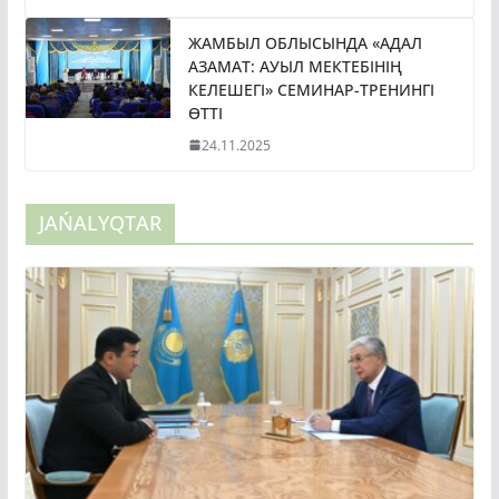
ЖАМБЫЛ ОБЛЫСЫНДА «АДАЛ
АЗАМАТ: АУЫЛ МЕКТЕБІНІҢ
КЕЛЕШЕГІ» СЕМИНАР-ТРЕНИНГІ
ӨТТІ
24.11.2025
JAŃALYQTAR