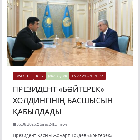
BASTY BET
BILİK
JAŃALYQTAR
TARAZ 24 ONLINE KZ
ПРЕЗИДЕНТ «БӘЙТЕРЕК»
ХОЛДИНГІНІҢ БАСШЫСЫН
ҚАБЫЛДАДЫ
06.08.2026
taraz24kz_news
Президент Қасым-Жомарт Тоқаев «Бәйтерек»