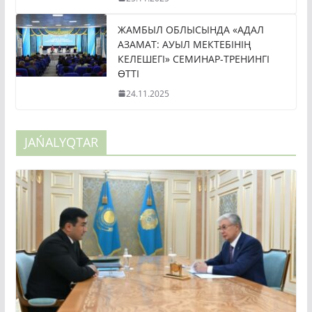
ЖАМБЫЛ ОБЛЫСЫНДА «АДАЛ
АЗАМАТ: АУЫЛ МЕКТЕБІНІҢ
КЕЛЕШЕГІ» СЕМИНАР-ТРЕНИНГІ
ӨТТІ
24.11.2025
JAŃALYQTAR