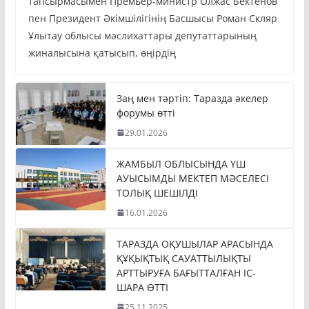
тапсырмасымен Премьер-министр Олжас Бектенов
пен Президент Әкімшілігінің Басшысы Роман Скляр
Ұлытау облысы мәслихаттары депутаттарының
жиналысына қатысып, өңірдің
Заң мен тәртіп: Таразда әкелер
форумы өтті
29.01.2026
ЖАМБЫЛ ОБЛЫСЫНДА ҮШ
АУЫСЫМДЫ МЕКТЕП МӘСЕЛЕСІ
ТОЛЫҚ ШЕШІЛДІ
16.01.2026
ТАРАЗДА ОҚУШЫЛАР АРАСЫНДА
ҚҰҚЫҚТЫҚ САУАТТЫЛЫҚТЫ
АРТТЫРУҒА БАҒЫТТАЛҒАН ІС-
ШАРА ӨТТІ
25.11.2025