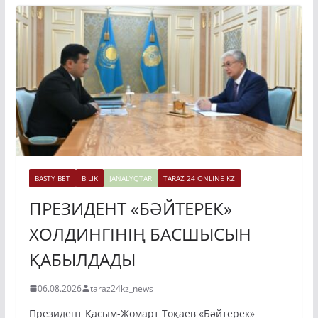
BASTY BET
BILİK
JAŃALYQTAR
TARAZ 24 ONLINE KZ
ПРЕЗИДЕНТ «БӘЙТЕРЕК»
ХОЛДИНГІНІҢ БАСШЫСЫН
ҚАБЫЛДАДЫ
06.08.2026
taraz24kz_news
Президент Қасым-Жомарт Тоқаев «Бәйтерек»