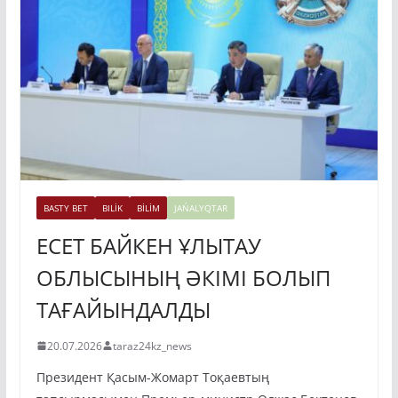
BASTY BET
BILİK
BİLİM
JAŃALYQTAR
ЕСЕТ БАЙКЕН ҰЛЫТАУ
ОБЛЫСЫНЫҢ ӘКІМІ БОЛЫП
ТАҒАЙЫНДАЛДЫ
20.07.2026
taraz24kz_news
Президент Қасым-Жомарт Тоқаевтың