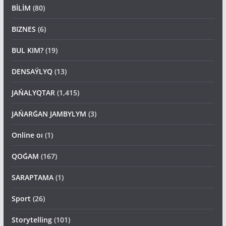
BİLİM
(80)
BIZNES
(6)
BUL KIM?
(19)
DENSAÝLYQ
(13)
JAŃALYQTAR
(1,415)
JAŃARǴAN JAMBYLYM
(3)
Online oı
(1)
QOǴAM
(167)
SARAPTAMA
(1)
Sport
(26)
Storytelling
(101)