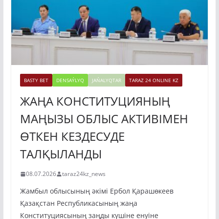
BASTY BET
DENSAÝLYQ
JAŃALYQTAR
TARAZ 24 ONLINE KZ
ЖАҢА КОНСТИТУЦИЯНЫҢ
МАҢЫЗЫ ОБЛЫС АКТИВІМЕН
ӨТКЕН КЕЗДЕСУДЕ
ТАЛҚЫЛАНДЫ
08.07.2026
taraz24kz_news
Жамбыл облысының әкімі Ербол Қарашөкеев
Қазақстан Республикасының жаңа
Конституциясының заңды күшіне енуіне