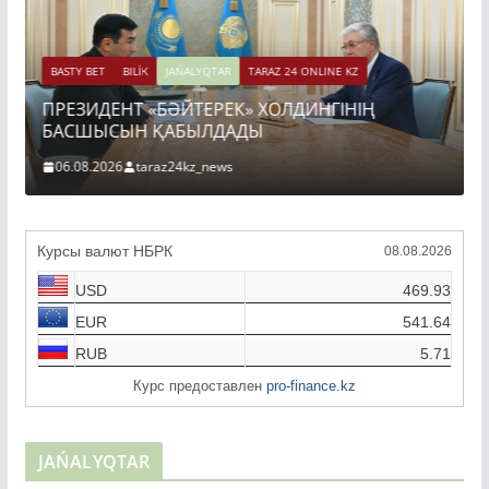
BASTY BET
BILİK
JAŃALYQTAR
TARAZ 24 ONLINE KZ
ПРЕЗИДЕНТ «БӘЙТЕРЕК» ХОЛДИНГІНІҢ
БАСШЫСЫН ҚАБЫЛДАДЫ
06.08.2026
taraz24kz_news
Курсы валют НБРК
08.08.2026
USD
469.93
EUR
541.64
RUB
5.71
Курс предоставлен
pro-finance.kz
JAŃALYQTAR