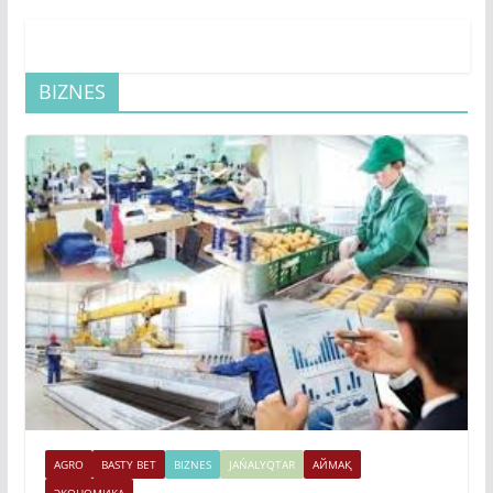
BIZNES
AGRO
BASTY BET
BIZNES
JAŃALYQTAR
АЙМАҚ