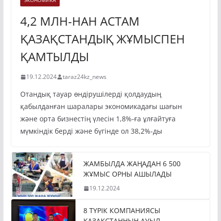
ЭКОНОМИКА
4,2 МЛН-НАН АСТАМ
ҚАЗАҚСТАНДЫҚ ЖҰМЫСПЕН
ҚАМТЫЛДЫ
19.12.2024
taraz24kz_news
Отандық тауар өндірушілерді қолдаудың
қабылданған шаралары экономикадағы шағын
және орта бизнестің үлесін 1,8%-ға ұлғайтуға
мүмкіндік берді және бүгінде ол 38,2%-ды
ЖАМБЫЛДА ЖАҢАДАН 6 500
ЖҰМЫС ОРНЫ АШЫЛАДЫ
19.12.2024
8 ТҮРІК КОМПАНИЯСЫ
ҚАЗАҚСТАННЫҢ АУЫЛ