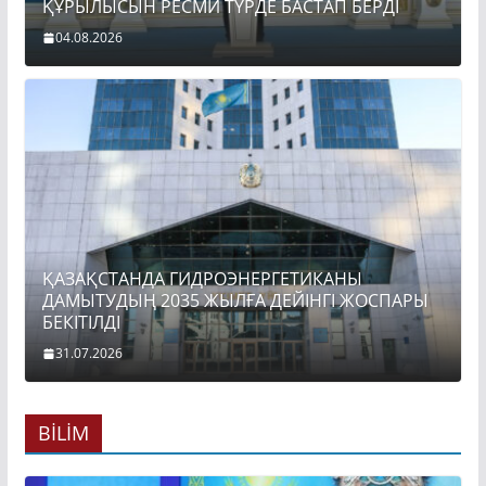
ҚҰРЫЛЫСЫН РЕСМИ ТҮРДЕ БАСТАП БЕРДІ
04.08.2026
ҚАЗАҚСТАНДА ГИДРОЭНЕРГЕТИКАНЫ
ДАМЫТУДЫҢ 2035 ЖЫЛҒА ДЕЙІНГІ ЖОСПАРЫ
БЕКІТІЛДІ
31.07.2026
BİLİM