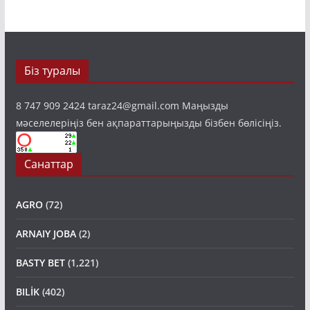
Біз туралы
8 747 909 2424 taraz24@gmail.com Маңызды
мәселелеріңіз бен ақпараттарыңызды бізбен бөлісіңіз.
Санаттар
AGRO
(72)
ARNAIY JOBA
(2)
BASTY BET
(1,221)
BILİK
(402)