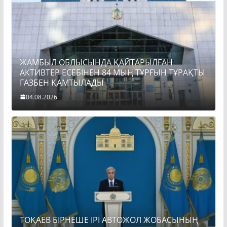
ЖАМБЫЛ ОБЛЫСЫНДА ҚАЙТАРЫЛҒАН
АКТИВТЕР ЕСЕБІНЕН 84 МЫҢ ТҰРҒЫН ТҰРАҚТЫ
ГАЗБЕН ҚАМТЫЛАДЫ
04.08.2026
ТОҚАЕВ БІРНЕШЕ ІРІ АВТОЖОЛ ЖОБАСЫНЫҢ