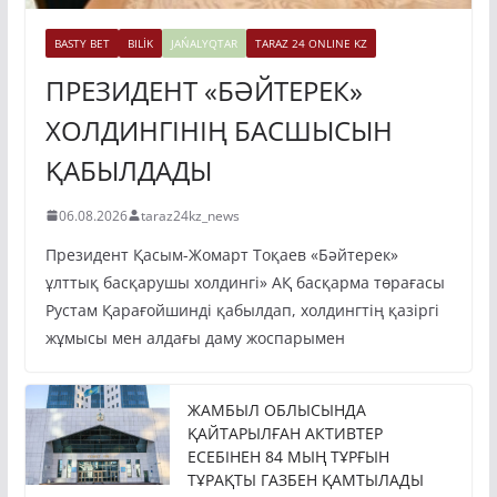
BASTY BET
BILİK
JAŃALYQTAR
TARAZ 24 ONLINE KZ
ПРЕЗИДЕНТ «БӘЙТЕРЕК»
ХОЛДИНГІНІҢ БАСШЫСЫН
ҚАБЫЛДАДЫ
06.08.2026
taraz24kz_news
Президент Қасым-Жомарт Тоқаев «Бәйтерек»
ұлттық басқарушы холдингі» АҚ басқарма төрағасы
Рустам Қарағойшинді қабылдап, холдингтің қазіргі
жұмысы мен алдағы даму жоспарымен
ЖАМБЫЛ ОБЛЫСЫНДА
ҚАЙТАРЫЛҒАН АКТИВТЕР
ЕСЕБІНЕН 84 МЫҢ ТҰРҒЫН
ТҰРАҚТЫ ГАЗБЕН ҚАМТЫЛАДЫ