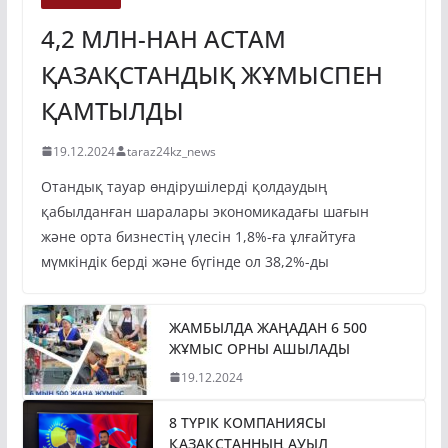
4,2 МЛН-НАН АСТАМ
ҚАЗАҚСТАНДЫҚ ЖҰМЫСПЕН
ҚАМТЫЛДЫ
19.12.2024
taraz24kz_news
Отандық тауар өндірушілерді қолдаудың
қабылданған шаралары экономикадағы шағын
және орта бизнестің үлесін 1,8%-ға ұлғайтуға
мүмкіндік берді және бүгінде ол 38,2%-ды
ЖАМБЫЛДА ЖАҢАДАН 6 500
ЖҰМЫС ОРНЫ АШЫЛАДЫ
19.12.2024
8 ТҮРІК КОМПАНИЯСЫ
ҚАЗАҚСТАННЫҢ АУЫЛ