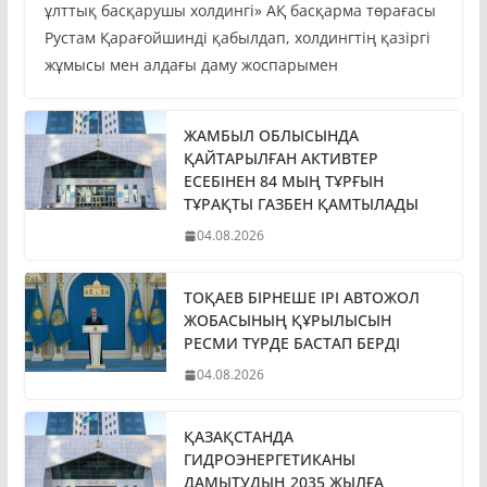
ұлттық басқарушы холдингі» АҚ басқарма төрағасы
Рустам Қарағойшинді қабылдап, холдингтің қазіргі
жұмысы мен алдағы даму жоспарымен
ЖАМБЫЛ ОБЛЫСЫНДА
ҚАЙТАРЫЛҒАН АКТИВТЕР
ЕСЕБІНЕН 84 МЫҢ ТҰРҒЫН
ТҰРАҚТЫ ГАЗБЕН ҚАМТЫЛАДЫ
04.08.2026
ТОҚАЕВ БІРНЕШЕ ІРІ АВТОЖОЛ
ЖОБАСЫНЫҢ ҚҰРЫЛЫСЫН
РЕСМИ ТҮРДЕ БАСТАП БЕРДІ
04.08.2026
ҚАЗАҚСТАНДА
ГИДРОЭНЕРГЕТИКАНЫ
ДАМЫТУДЫҢ 2035 ЖЫЛҒА