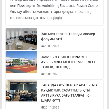
пен Президент Әкімшілігінің Басшысы Роман Скляр
Ұлытау облысы мәслихаттары депутаттарының
жиналысына қатысып, өңірдің
Заң мен тәртіп: Таразда әкелер
форумы өтті
29.01.2026
ЖАМБЫЛ ОБЛЫСЫНДА ҮШ
АУЫСЫМДЫ МЕКТЕП МӘСЕЛЕСІ
ТОЛЫҚ ШЕШІЛДІ
16.01.2026
ТАРАЗДА ОҚУШЫЛАР АРАСЫНДА
ҚҰҚЫҚТЫҚ САУАТТЫЛЫҚТЫ
АРТТЫРУҒА БАҒЫТТАЛҒАН ІС-
ШАРА ӨТТІ
25.11.2025