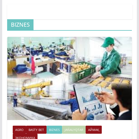
BIZNES
AGRO
BASTY BET
BIZNES
JAŃALYQTAR
АЙМАҚ
ЭКОНОМИКА