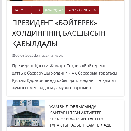
BASTY BET
BILİK
JAŃALYQTAR
TARAZ 24 ONLINE KZ
ПРЕЗИДЕНТ «БӘЙТЕРЕК»
ХОЛДИНГІНІҢ БАСШЫСЫН
ҚАБЫЛДАДЫ
06.08.2026
taraz24kz_news
Президент Қасым-Жомарт Тоқаев «Бәйтерек»
ұлттық басқарушы холдингі» АҚ басқарма төрағасы
Рустам Қарағойшинді қабылдап, холдингтің қазіргі
жұмысы мен алдағы даму жоспарымен
ЖАМБЫЛ ОБЛЫСЫНДА
ҚАЙТАРЫЛҒАН АКТИВТЕР
ЕСЕБІНЕН 84 МЫҢ ТҰРҒЫН
ТҰРАҚТЫ ГАЗБЕН ҚАМТЫЛАДЫ