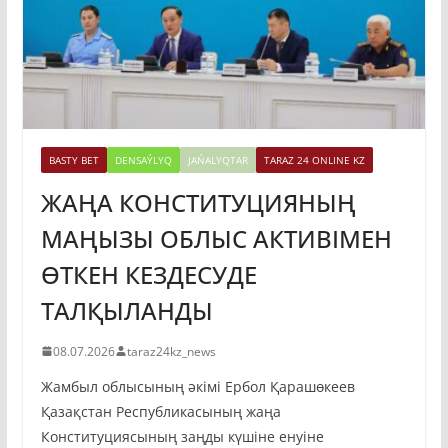
BASTY BET
DENSAÝLYQ
JAŃALYQTAR
TARAZ 24 ONLINE KZ
ЖАҢА КОНСТИТУЦИЯНЫҢ
МАҢЫЗЫ ОБЛЫС АКТИВІМЕН
ӨТКЕН КЕЗДЕСУДЕ
ТАЛҚЫЛАНДЫ
08.07.2026
taraz24kz_news
Жамбыл облысының әкімі Ербол Қарашөкеев
Қазақстан Республикасының жаңа
Конституциясының заңды күшіне енуіне