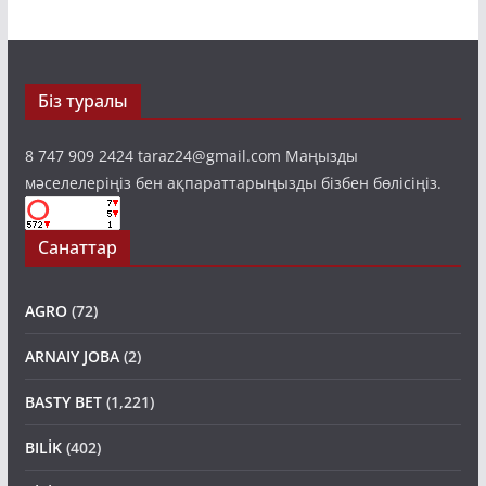
Біз туралы
8 747 909 2424 taraz24@gmail.com Маңызды
мәселелеріңіз бен ақпараттарыңызды бізбен бөлісіңіз.
Санаттар
AGRO
(72)
ARNAIY JOBA
(2)
BASTY BET
(1,221)
BILİK
(402)