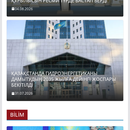
ҚҰРЫЛЫСЫН РЕСМИ ТҮРДЕ БАСТАП БЕРДІ
04.08.2026
ҚАЗАҚСТАНДА ГИДРОЭНЕРГЕТИКАНЫ
ДАМЫТУДЫҢ 2035 ЖЫЛҒА ДЕЙІНГІ ЖОСПАРЫ
БЕКІТІЛДІ
31.07.2026
BİLİM