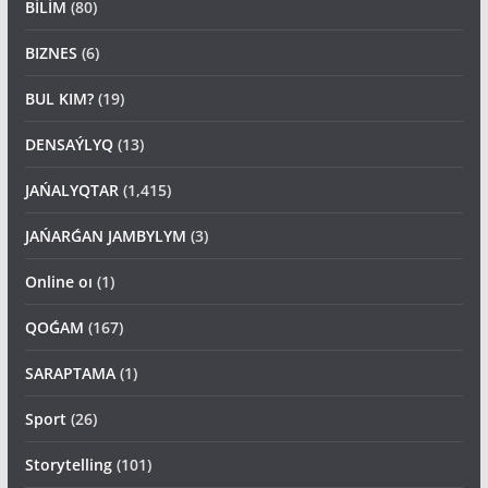
BİLİM
(80)
BIZNES
(6)
BUL KIM?
(19)
DENSAÝLYQ
(13)
JAŃALYQTAR
(1,415)
JAŃARǴAN JAMBYLYM
(3)
Online oı
(1)
QOǴAM
(167)
SARAPTAMA
(1)
Sport
(26)
Storytelling
(101)