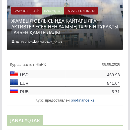
BASTY BET
BILİK
JAŃALYQTAR
TARAZ 24 ONLINE KZ
ЖАМБЫЛ ОБЛЫСЫНДА ҚАЙТАРЫЛҒАН
АКТИВТЕР ЕСЕБІНЕН 84 МЫҢ ТҰРҒЫН ТҰРАҚТЫ
ГАЗБЕН ҚАМТЫЛАДЫ
04.08.2026
taraz24kz_news
Курсы валют НБРК
08.08.2026
USD
469.93
EUR
541.64
RUB
5.71
Курс предоставлен
pro-finance.kz
JAŃALYQTAR