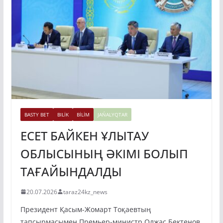
BASTY BET
BILİK
BİLİM
JAŃALYQTAR
ЕСЕТ БАЙКЕН ҰЛЫТАУ
ОБЛЫСЫНЫҢ ӘКІМІ БОЛЫП
ТАҒАЙЫНДАЛДЫ
20.07.2026
taraz24kz_news
Президент Қасым-Жомарт Тоқаевтың
тапсырмасымен Премьер-министр Олжас Бектенов