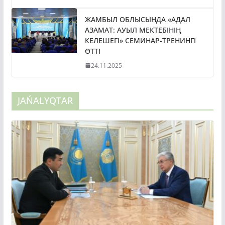
ЖАМБЫЛ ОБЛЫСЫНДА «АДАЛ
АЗАМАТ: АУЫЛ МЕКТЕБІНІҢ
КЕЛЕШЕГІ» СЕМИНАР-ТРЕНИНГІ
ӨТТІ
24.11.2025
JAŃALYQTAR