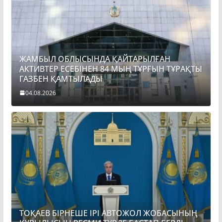
ЖАМБЫЛ ОБЛЫСЫНДА ҚАЙТАРЫЛҒАН
АКТИВТЕР ЕСЕБІНЕН 84 МЫҢ ТҰРҒЫН ТҰРАҚТЫ
ГАЗБЕН ҚАМТЫЛАДЫ
04.08.2026
ТОҚАЕВ БІРНЕШЕ ІРІ АВТОЖОЛ ЖОБАСЫНЫҢ