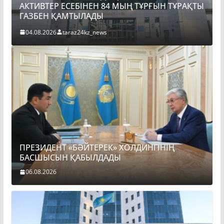
АКТИВТЕР ЕСЕБІНЕН 84 МЫҢ ТҰРҒЫН ТҰРАҚТЫ
ПРЕ
ГАЗБЕН ҚАМТЫЛАДЫ
БА
04.08.2026
taraz24kz_news
06.
ПРЕЗИДЕНТ «БӘЙТЕРЕК» ХОЛДИНГІНІҢ
БАСШЫСЫН ҚАБЫЛДАДЫ
06.08.2026