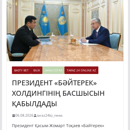
BASTY BET
BILİK
JAŃALYQTAR
TARAZ 24 ONLINE KZ
ПРЕЗИДЕНТ «БӘЙТЕРЕК»
ХОЛДИНГІНІҢ БАСШЫСЫН
ҚАБЫЛДАДЫ
06.08.2026
taraz24kz_news
Президент Қасым-Жомарт Тоқаев «Бәйтерек»