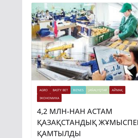
AGRO
BASTY BET
BIZNES
JAŃALYQTAR
АЙМАҚ
ЭКОНОМИКА
4,2 МЛН-НАН АСТАМ
ҚАЗАҚСТАНДЫҚ ЖҰМЫСПЕ
ҚАМТЫЛДЫ