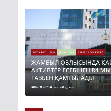
BASTY BET
BILİK
JAŃALYQTAR
TARAZ 24 ONLINE KZ
ЖАМБЫЛ ОБЛЫСЫНДА ҚА
АКТИВТЕР ЕСЕБІНЕН 84 М
ГАЗБЕН ҚАМТЫЛАДЫ
04.08.2026
taraz24kz_news
BASTY BET
BILİK
JAŃALYQTAR
TARAZ 24 ONLINE KZ
ҚАЗАҚСТАНДА