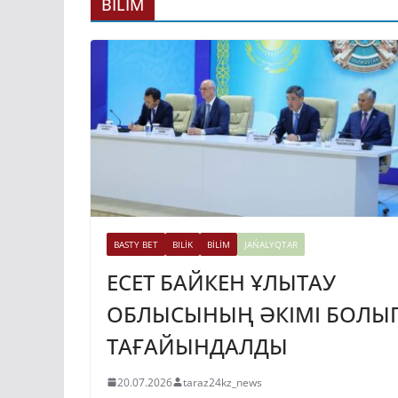
ГИДРОЭНЕРГЕ
BİLİM
ДАМЫТУДЫҢ 2
ЖЫЛҒА ДЕЙІНГ
ЖОСПАРЫ БЕКІ
31.07.2026
taraz24kz_news
BASTY BET
BILİK
BİLİM
JAŃALYQTAR
ЕСЕТ БАЙКЕН ҰЛЫТАУ
ОБЛЫСЫНЫҢ ӘКІМІ БОЛЫ
ТАҒАЙЫНДАЛДЫ
20.07.2026
taraz24kz_news