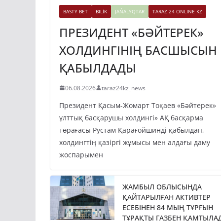
BASTY BET
BILİK
JAŃALYQTAR
TARAZ 24 ONLINE KZ
ПРЕЗИДЕНТ «БӘЙТЕРЕК»
ХОЛДИНГІНІҢ БАСШЫСЫН
ҚАБЫЛДАДЫ
06.08.2026
taraz24kz_news
Президент Қасым-Жомарт Тоқаев «Бәйтерек»
ұлттық басқарушы холдингі» АҚ басқарма
төрағасы Рустам Қарағойшинді қабылдап,
холдингтің қазіргі жұмысы мен алдағы даму
жоспарымен
ЖАМБЫЛ ОБЛЫСЫНДА
ҚАЙТАРЫЛҒАН АКТИВТЕР
ЕСЕБІНЕН 84 МЫҢ ТҰРҒЫН
ТҰРАҚТЫ ГАЗБЕН ҚАМТЫЛА