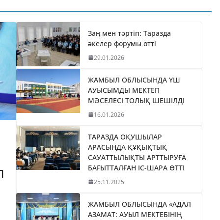
ТИКАНЫ
«БӘЙТЕРЕК»
035
ХОЛДИНГІНІҢ
І
БАСШЫСЫН
Заң мен тәртіп: Таразда
әкелер форумы өтті
ТІЛДІ
ҚАБЫЛДАДЫ
29.01.2026
06.08.2026
taraz24kz_news
ЖАМБЫЛ ОБЛЫСЫНДА ҮШ
АУЫСЫМДЫ МЕКТЕП
МӘСЕЛЕСІ ТОЛЫҚ ШЕШІЛДІ
16.01.2026
ТАРАЗДА ОҚУШЫЛАР
АРАСЫНДА ҚҰҚЫҚТЫҚ
САУАТТЫЛЫҚТЫ АРТТЫРУҒА
БАҒЫТТАЛҒАН ІС-ШАРА ӨТТІ
П
25.11.2025
ЖАМБЫЛ ОБЛЫСЫНДА «АДАЛ
АЗАМАТ: АУЫЛ МЕКТЕБІНІҢ