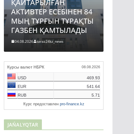
ҚАЙТАРЫЛҒАН
АВТО
АКТИВТЕР ЕСЕБІНЕН 84
ЖОБА
МЫҢ ТҰРҒЫН ТҰРАҚТЫ
ҚҰРЫ
ГАЗБЕН ҚАМТЫЛАДЫ
ТҮРДЕ
04.08.2026
taraz24kz_news
04.08.2026
Курсы валют НБРК
08.08.2026
USD
469.93
EUR
541.64
RUB
5.71
Курс предоставлен
pro-finance.kz
JAŃALYQTAR