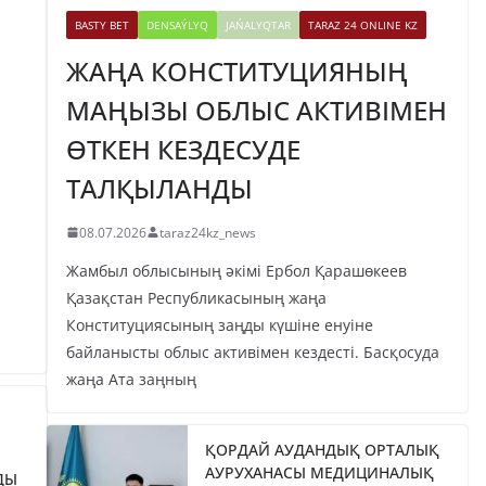
BASTY BET
DENSAÝLYQ
JAŃALYQTAR
TARAZ 24 ONLINE KZ
ЖАҢА КОНСТИТУЦИЯНЫҢ
МАҢЫЗЫ ОБЛЫС АКТИВІМЕН
ӨТКЕН КЕЗДЕСУДЕ
ТАЛҚЫЛАНДЫ
08.07.2026
taraz24kz_news
Жамбыл облысының әкімі Ербол Қарашөкеев
Қазақстан Республикасының жаңа
Конституциясының заңды күшіне енуіне
байланысты облыс активімен кездесті. Басқосуда
жаңа Ата заңның
ҚОРДАЙ АУДАНДЫҚ ОРТАЛЫҚ
АУРУХАНАСЫ МЕДИЦИНАЛЫҚ
ДЫ