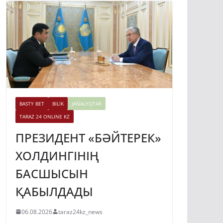
BASTY BET
BILİK
JAŃALYQTAR
TARAZ 24 ONLINE KZ
ПРЕЗИДЕНТ «БӘЙТЕРЕК»
ХОЛДИНГІНІҢ
БАСШЫСЫН
ҚАБЫЛДАДЫ
06.08.2026
taraz24kz_news