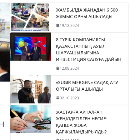
ЖАМБЫЛДА ЖАҢАДАН 6 500
ЖҰМЫС ОРНЫ АШЫЛАДЫ
19.12.2024
8 ТҮРІК КОМПАНИЯСЫ
ҚАЗАҚСТАННЫҢ АУЫЛ
ШАРУАШЫЛЫҒЫНА
ИНВЕСТИЦИЯ САЛУҒА ДАЙЫН
12.08.2024
«SUGIR MERGEN» САДАҚ АТУ
ОРТАЛЫҒЫ АШЫЛДЫ
02.10.2023
ЖАСТАРҒА АРНАЛҒАН
ЖЕҢІЛДЕТІЛГЕН НЕСИЕ:
Н
ҚАНША ЖОБА
ҚАРЖЫЛАНДЫРЫЛДЫ?