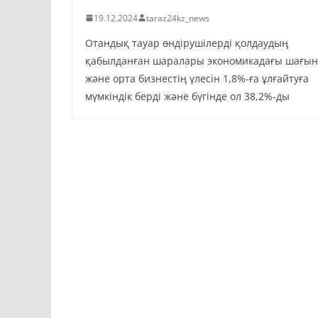
19.12.2024
taraz24kz_news
Отандық тауар өндірушілерді қолдаудың
қабылданған шаралары экономикадағы шағын
және орта бизнестің үлесін 1,8%-ға ұлғайтуға
мүмкіндік берді және бүгінде ол 38,2%-ды