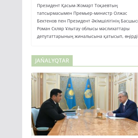
Президент Қасым-Жомарт Тоқаевтың
тапсырмасымен Премьер-министр Олжас
Бектенов пен Президент Әкімшілігінің Басшы
Роман Скляр Ұлытау облысы мәслихаттары
депутаттарының жиналысына қатысып, өңірді
JAŃALYQTAR