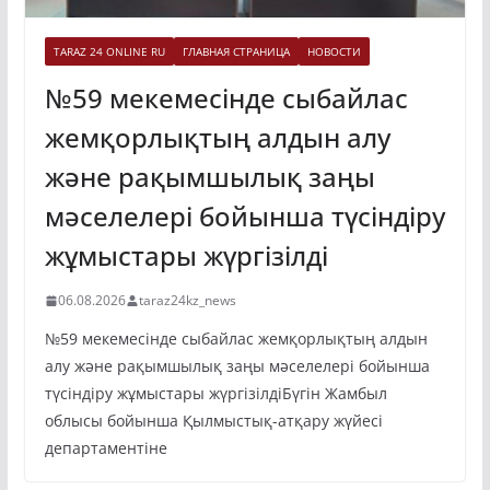
TARAZ 24 ONLINE RU
ГЛАВНАЯ СТРАНИЦА
НОВОСТИ
№59 мекемесінде сыбайлас
жемқорлықтың алдын алу
және рақымшылық заңы
мәселелері бойынша түсіндіру
жұмыстары жүргізілді
06.08.2026
taraz24kz_news
№59 мекемесінде сыбайлас жемқорлықтың алдын
алу және рақымшылық заңы мәселелері бойынша
түсіндіру жұмыстары жүргізілдіБүгін Жамбыл
облысы бойынша Қылмыстық-атқару жүйесі
департаментіне